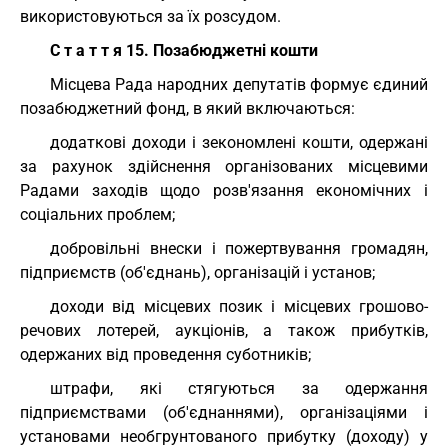
використовуються за їх розсудом.
С т а т т я 15. Позабюджетні кошти
Місцева Рада народних депутатів формує єдиний
позабюджетний фонд, в який включаються:
додаткові доходи і зекономлені кошти, одержані
за рахунок здійснення організованих місцевими
Радами заходів щодо розв'язання економічних і
соціальних проблем;
добровільні внески і пожертвування громадян,
підприємств (об'єднань), організацій і установ;
доходи від місцевих позик і місцевих грошово-
речових лотерей, аукціонів, а також прибутків,
одержаних від проведення суботників;
штрафи, які стягуються за одержання
підприємствами (об'єднаннями), організаціями і
установами необгрунтованого прибутку (доходу) у