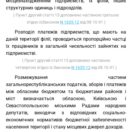
місцезнаходженням підприємств, їх філій, інших
структурних одиниць і підрозділів.
( Пункт другий статті 13 доповнено частиною третьою
згідно ізЗаконом
N 1635-12
від 08.10.91 )
Розподіл платежів підприємств, що мають на
даній території філії, проводиться пропорційно частці
їх працівників в загальній чисельності зайнятих на
підприємстві.
( Пункт другий статті 13 доповнено частиною
четвертою згідно із Законом
N 1635-12
від 08.10.91 )
Розмежування частини
загальнореспубліканських податків, зборів і платежів
між обласним бюджетом та бюджетами районів і
міст визначається обласною, Київською і
Севастопольською міськими Радами народних
депутатів, виходячи з відповідних соціально-
економічних нормативів бюджетної забезпеченості
населення території і стану місцевих джерел доходів.