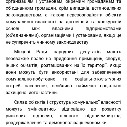
організаціям і установам, окремим громадянам та
об'єднанням громадян, крім випадків, встановлених
законодавством, а також перерозподіляти об'єкти
комунальної власності на договірній та конкурсній
основі між власними підприємствами
(об'єднаннями), організаціями і установами, якщо це
не суперечить чинному законодавству.
Місцеві Ради народних депутатів мають
переважне право на придбання приміщень, споруд,
інших об'єктів, розташованих на їх території, якщо
вони можуть бути використані для забезпечення
комунально-побутових та соціально-культурних
потреб населення, особливо найменш соціально
захищеної його частини.
Склад об'єктів і структура комунальної власності
можуть змінюватись відповідно до розвитку
ринкових відносин, вільного підприємництва,
роздержавлення та демонополізації економіки.