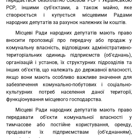
передається безоплатно Союзом РСР і Українською
РСР, іншими суб'єктами, а також майно, яке
створюється і купується місцевими Радами
народних депутатів за рахунок належних їм коштів.
Місцеві Ради народних депутатів мають право
вносити пропозиції про передачу або продаж у
комунальну власність, відповідних адміністративно-
територіальних одиниць підприємств (об'єднань),
організацій і установ, їх структурних підрозділів та
інших об'єктів, що належать до державної власності,
якщо вони мають особливо важливе значення для
забезпечення комунально-побутових і соціально-
культурних потреб населення даної території,
функціонування місцевого господарства.
Місцеві Ради народних депутатів мають право
передавати об'єкти комунальної власності у
тимчасове або постійне користування, оренду,
продавати їх підприємствам (об'єднанням),