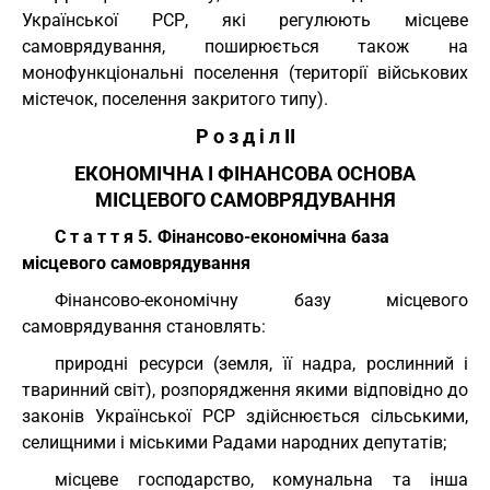
Української РСР, які регулюють місцеве
самоврядування, поширюється також на
монофункціональні поселення (території військових
містечок, поселення закритого типу).
Р о з д і л ІІ
ЕКОНОМІЧНА І ФІНАНСОВА ОСНОВА
МІСЦЕВОГО САМОВРЯДУВАННЯ
С т а т т я 5. Фінансово-економічна база
місцевого самоврядування
Фінансово-економічну базу місцевого
самоврядування становлять:
природні ресурси (земля, її надра, рослинний і
тваринний світ), розпорядження якими відповідно до
законів Української РСР здійснюється сільськими,
селищними і міськими Радами народних депутатів;
місцеве господарство, комунальна та інша