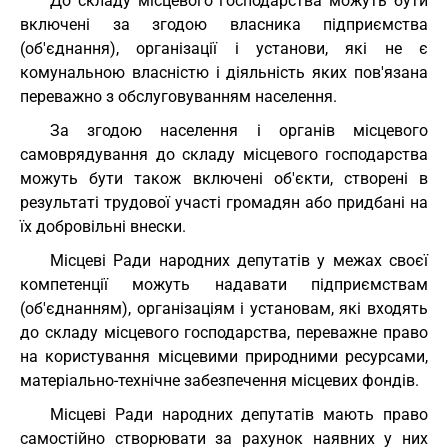
До складу місцевого господарства можуть бути
включені за згодою власника підприємства
(об'єднання), організації і установи, які не є
комунальною власністю і діяльність яких пов'язана
переважно з обслуговуванням населення.
За згодою населення і органів місцевого
самоврядування до складу місцевого господарства
можуть бути також включені об'єкти, створені в
результаті трудової участі громадян або придбані на
їх добровільні внески.
Місцеві Ради народних депутатів у межах своєї
компетенції можуть надавати підприємствам
(об'єднанням), організаціям і установам, які входять
до складу місцевого господарства, переважне право
на користування місцевими природними ресурсами,
матеріально-технічне забезпечення місцевих фондів.
Місцеві Ради народних депутатів мають право
самостійно створювати за рахунок наявних у них