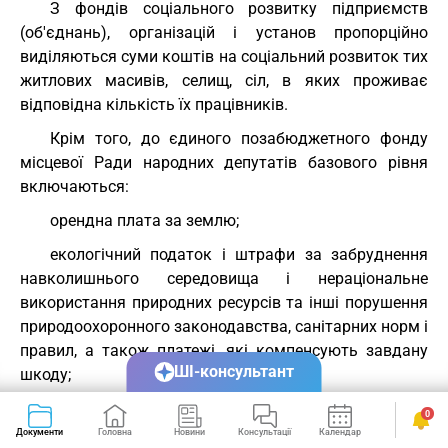
З фондів соціального розвитку підприємств
(об'єднань), організацій і установ пропорційно
виділяються суми коштів на соціальний розвиток тих
житлових масивів, селищ, сіл, в яких проживає
відповідна кількість їх працівників.
Крім того, до єдиного позабюджетного фонду
місцевої Ради народних депутатів базового рівня
включаються:
орендна плата за землю;
екологічний податок і штрафи за забруднення
навколишнього середовища і нераціональне
використання природних ресурсів та інші порушення
природоохоронного законодавства, санітарних норм і
правил, а також платежі, які компенсують завдану
ШІ-консультант
шкоду;
штрафи за адміністративні правопорушення,
0
вчинені на території місцевої Ради;
Документи
Головна
Новини
Консультації
Календар
Сервіси