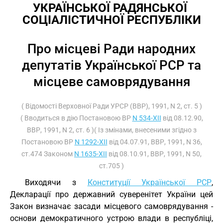
УКРАЇНСЬКОЇ РАДЯНСЬКОЇ 
СОЦІАЛІСТИЧНОЇ РЕСПУБЛІКИ
Про місцеві Ради народних
депутатів Української РСР та
місцеве самоврядування
( Відомості Верховної Ради УРСР (ВВР), 1991, N 2, ст. 5 )
( Вводиться в дію Постановою ВР
N 534-XII
від 08.12.90,
ВВР, 1991, N 2, ст. 6 )( Із змінами, внесеними згідно з
Постановою ВР
N 1292-XII
від 04.07.91, ВВР, 1991, N 36,
ст.474 Законом
N 1635-XII
від 08.10.91, ВВР, 1991, N 50,
ст.705 )
Виходячи з
Конституції Української РСР
,
Декларації про державний суверенітет України цей
Закон визначає засади місцевого самоврядування -
основи демократичного устрою влади в республіці,