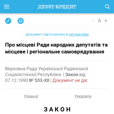
-
A
+
Документ підготовлено в
системі iplex
Про місцеві Ради народних депутатів та
місцеве і регіональне самоврядування
Верховна Рада Української Радянської
Соціалістичної Республіки
|
Закон
від
07.12.1990
№ 533-XII
|
Документ не діє
Редакції
Реквізити
З А К О Н