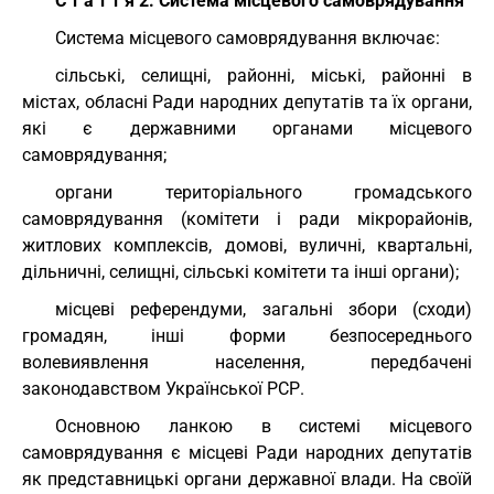
С т а т т я 2. Система місцевого самоврядування
Система місцевого самоврядування включає:
сільські, селищні, районні, міські, районні в
містах, обласні Ради народних депутатів та їх органи,
які є державними органами місцевого
самоврядування;
органи територіального громадського
самоврядування (комітети і ради мікрорайонів,
житлових комплексів, домові, вуличні, квартальні,
дільничні, селищні, сільські комітети та інші органи);
місцеві референдуми, загальні збори (сходи)
громадян, інші форми безпосереднього
волевиявлення населення, передбачені
законодавством Української РСР.
Основною ланкою в системі місцевого
самоврядування є місцеві Ради народних депутатів
як представницькі органи державної влади. На своїй