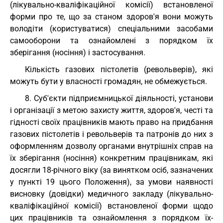
(лікувально-кваліфікаційної комісії) встановленої
форми про те, що за станом здоров'я вони можуть
володіти (користуватися) спеціальними засобами
самооборони та ознайомлені з порядком їх
зберігання (носіння) і застосування.
Кількість газових пістолетів (револьверів), які
можуть бути у власності громадян, не обмежується.
8. Суб'єкти підприємницької діяльності, установи
і організації з метою захисту життя, здоров'я, честі та
гідності своїх працівників мають право на придбання
газових пістолетів і револьверів та патронів до них з
оформленням дозволу органами внутрішніх справ на
їх зберігання (носіння) конкретним працівникам, які
досягли 18-річного віку (за винятком осіб, зазначених
у пункті 19 цього Положення), за умови наявності
висновку (довідки) медичного закладу (лікувально-
кваліфікаційної комісії) встановленої форми щодо
цих працівників та ознайомлення з порядком їх-