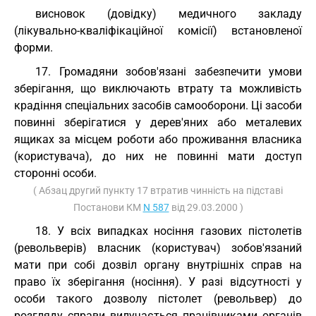
висновок (довідку) медичного закладу
(лікувально-кваліфікаційної комісії) встановленої
форми.
17. Громадяни зобов'язані забезпечити умови
зберігання, що виключають втрату та можливість
крадіння спеціальних засобів самооборони. Ці засоби
повинні зберігатися у дерев'яних або металевих
ящиках за місцем роботи або проживання власника
(користувача), до них не повинні мати доступ
сторонні особи.
( Абзац другий пункту 17 втратив чинність на підставі
Постанови КМ
N 587
від 29.03.2000 )
18. У всіх випадках носіння газових пістолетів
(револьверів) власник (користувач) зобов'язаний
мати при собі дозвіл органу внутрішніх справ на
право їх зберігання (носіння). У разі відсутності у
особи такого дозволу пістолет (револьвер) до
розгляду справи вилучається працівниками органів