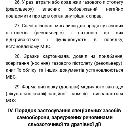
26. У разі втрати або крадіжки газового пістолету
(револьверу) власник зобов'язаний негайно
повідомити про це в орган внутрішніх справ.
27. Спеціалізовані магазини для продажу газових
пістолетів (револьверів) і патронів до них
відкриваються і функціонують в порядку,
встановленому МВС.
28. Зразки карток-заяв, дозвіл на придбання,
зберігання (носіння) газового пістолету (револьверу),
книг їх обліку та інших документів установлюються
МВС.
29. Форма висновку (довідки) медичного закладу
(лікувально-кваліфікаційної комісії) визначається
МОЗ.
IV. Порядок застосування спеціальних засобів
самооборони, заряджених речовинами
сльозоточивої та дратівної дії