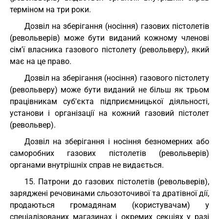
терміном на три роки.
Дозвіл на зберігання (носіння) газових пістолетів
(револьверів) може бути виданий кожному членові
сім'ї власника газового пістолету (револьверу), який
має на це право.
Дозвіл на зберігання (носіння) газового пістолету
(револьверу) може бути виданий не більш як трьом
працівникам суб'єкта підприємницької діяльності,
установи і організації на кожний газовий пістолет
(револьвер).
Дозвіл на зберігання і носіння безномерних або
саморобних газових пістолетів (револьверів)
органами внутрішніх справ не видається.
15. Патрони до газових пістолетів (револьверів),
заряджені речовинами сльозоточивої та дратівної дії,
продаються громадянам (користувачам) у
спеціалізованих магазинах і окремих секціях у разі