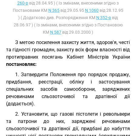
260-р
від 28.04.95 ) ( Із змінами, внесеними згідно з
Постановами КМ
N 365
від 29.05.95
N 1060
від 28.12.95
) ( Додатково див. Розпорядження КМ
N 352-р
від
28.06.97 ) ( Із змінами, внесеними згідно з Постановою
КМ
N 587
від 29.03.2000 )
З метою посилення захисту життя, здоров'я, честі
та гідності громадян, захисту всіх форм власності від
протиправних посягань Кабінет Міністрів України
постановляє:
1. Затвердити Положення про порядок продажу,
придбання, реєстрації, обліку і застосування
спеціальних засобів самооборони, заряджених
речовинами сльозоточивої та дратівної дії
(додається).
2. Установити, що газові пістолети і револьвери
та патрони до них, заряджені речовинами
сльозоточивої та дратівної дії, придбані до набуття
чинності цієї постанови громадянами (юридичними