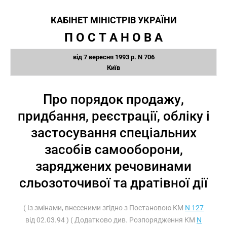
КАБІНЕТ МІНІСТРІВ УКРАЇНИ
П О С Т А Н О В А
від 7 вересня 1993 р. N 706
Київ
Про порядок продажу,
придбання, реєстрації, обліку і
застосування спеціальних
засобів самооборони,
заряджених речовинами
сльозоточивої та дратівної дії
( Із змінами, внесеними згідно з Постановою КМ
N 127
від 02.03.94 ) ( Додатково див. Розпорядження КМ
N