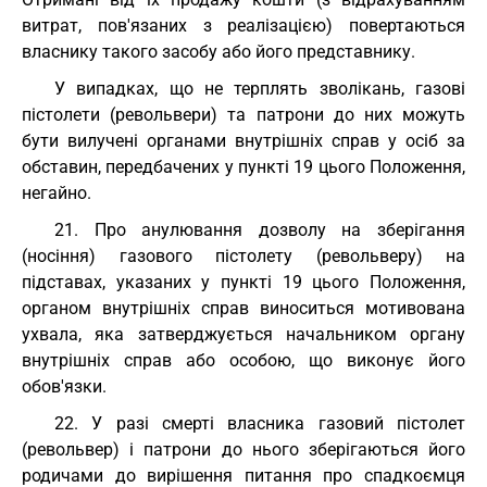
витрат, пов'язаних з реалізацією) повертаються
власнику такого засобу або його представнику.
У випадках, що не терплять зволікань, газові
пістолети (револьвери) та патрони до них можуть
бути вилучені органами внутрішніх справ у осіб за
обставин, передбачених у пункті 19 цього Положення,
негайно.
21. Про анулювання дозволу на зберігання
(носіння) газового пістолету (револьверу) на
підставах, указаних у пункті 19 цього Положення,
органом внутрішніх справ виноситься мотивована
ухвала, яка затверджується начальником органу
внутрішніх справ або особою, що виконує його
обов'язки.
22. У разі смерті власника газовий пістолет
(револьвер) і патрони до нього зберігаються його
родичами до вирішення питання про спадкоємця