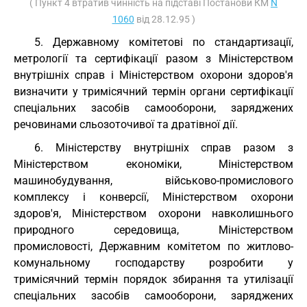
( Пункт 4 втратив чинність на підставі Постанови КМ
N
1060
від 28.12.95 )
5. Державному комітетові по стандартизації,
метрології та сертифікації разом з Міністерством
внутрішніх справ і Міністерством охорони здоров'я
визначити у тримісячний термін органи сертифікації
спеціальних засобів самооборони, заряджених
речовинами сльозоточивої та дратівної дії.
6. Міністерству внутрішніх справ разом з
Міністерством економіки, Міністерством
машинобудування, військово-промислового
комплексу і конверсії, Міністерством охорони
здоров'я, Міністерством охорони навколишнього
природного середовища, Міністерством
промисловості, Державним комітетом по житлово-
комунальному господарству розробити у
тримісячний термін порядок збирання та утилізації
спеціальних засобів самооборони, заряджених