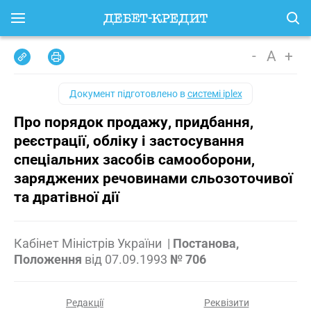
-
A
+
Документ підготовлено в
системі iplex
Про порядок продажу, придбання,
реєстрації, обліку і застосування
спеціальних засобів самооборони,
заряджених речовинами сльозоточивої
та дратівної дії
Кабінет Міністрів України
|
Постанова,
Положення
від
07.09.1993
№ 706
Редакції
Реквізити