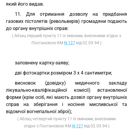
який його видав.
11. Для отримання дозволу на придбання
газових пістолетів (револьверів) громадяни подають
до органу внутрішніх справ:
( Абзац перший пункту 11 із змінами, внесеними згідно з
Постановою КМ
N 127
від 02.03.94 )
заповнену картку-заяву;
дві фотокартки розміром 3 х 4 сантиметри;
висновок (довідку) медичного закладу
лікувально-кваліфікаційної комісії) встановленої
форми (крім осіб, які мають дозвіл органу внутрішніх
справ на зберігання і носіння мисливської та
відомчої вогнепальної зброї);
( Абзац четвертий пункту 11 із змінами, внесеними
згідно з Постановою КМ
N 127
від 02.03.94 )