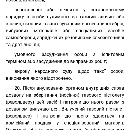
непогашеної або незнятої у встановленому
порядку з особи судимості за тяжкий злочин або
злочин, скоєний із застосуванням вогнепальної зброї,
вибухових матеріалів або спеціальних засобів
самооборони, заряджених речовинами сльозоточивої
та дратівної дії;
умовного засудження особи з іспитовим
терміном або засудження до виправних робіт;
вироку народного суду щодо такої особи,
виконання якого відстрочено.
20. Після анулювання органом внутрішніх справ
дозволу на зберігання (носіння) газового пістолету
(револьверу) цей засіб і патрони до нього разом з
дозволом вилучаються. Вилучений газовий пістолет
(револьвер) і патрони до нього здаються на
комісійний продаж у спеціалізований магазин.
Отримані від їх продажу кошти (з відрахуванням