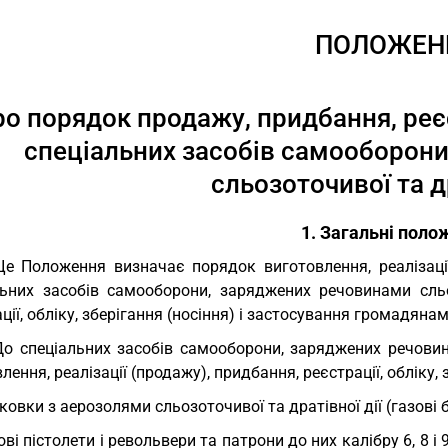
ПОЛОЖЕН
ро порядок продажу, придбання, реєст
спеціальних засобів самооборон
сльозоточивої та др
1. Загальні поло
Це Положення визначає порядок виготовлення, реалізаці
льних засобів самооборони, заряджених речовинами сльоз
ції, обліку, зберігання (носіння) і застосування громадя
До спеціальних засобів самооборони, заряджених речовин
лення, реалізації (продажу), придбання, реєстрації, обліку, 
ковки з аерозолями сльозоточивої та дратівної дії (газові 
ові пістолети і револьвери та патрони до них калібру 6, 8 