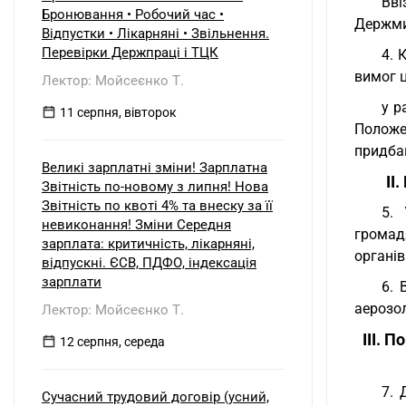
Вві
б) нерезидентом?
Бронювання • Робочий час •
Держм
Відпустки • Лікарняні • Звільнення.
Перевірки Держпраці і ТЦК
4. 
вимог 
Лектор: Мойсеєнко Т.
у р
11 серпня, вівторок
Положе
придба
Великі зарплатні зміни! Зарплатна
II
Звітність по-новому з липня! Нова
Звітність по квоті 4% та внеску за її
5. 
невиконання! Зміни Середня
громадя
зарплата: критичність, лікарняні,
органів
відпускні. ЄСВ, ПДФО, індексація
зарплати
6. 
аерозол
Лектор: Мойсеєнко Т.
III. 
12 серпня, середа
7. 
Сучасний трудовий договір (усний,