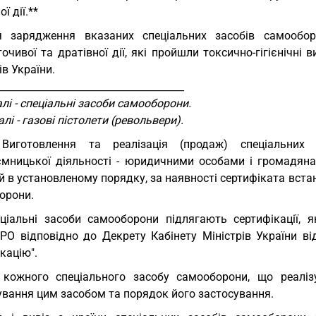
ї дії.**
я зарядження вказаних спеціальних засобів самообо
очивої та дратівної дії, які пройшли токсично-гігієнічн
ів України.
______________________________________
лі - спеціальні засоби самооборони.
лі - газові пістолети (револьвери).
 Виготовлення та реалізація (продаж) спеціальних
ємницької діяльності - юридичними особами і громадянам
 в установленому порядку, за наявності сертифіката вста
орони.
ціальні засоби самооборони підлягають сертифікації, я
РО відповідно до Декрету Кабінету Міністрів України ві
кацію".
кожного спеціального засобу самооборони, що реалізу
ування цим засобом та порядок його застосування.