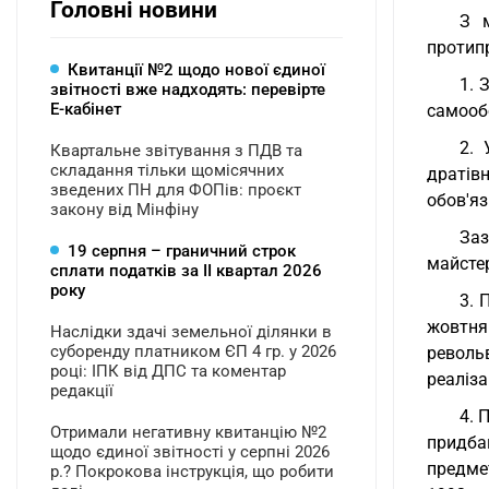
Головні новини
З м
протипр
Квитанції №2 щодо нової єдиної
1. 
звітності вже надходять: перевірте
Е-кабінет
самообо
2. 
Квартальне звітування з ПДВ та
складання тільки щомісячних
дратів
зведених ПН для ФОПів: проєкт
обов'яз
закону від Мінфіну
Заз
19 серпня – граничний строк
майстер
сплати податків за ІI квартал 2026
року
3. 
жовтня
Наслідки здачі земельної ділянки в
суборенду платником ЄП 4 гр. у 2026
револь
році: ІПК від ДПС та коментар
реаліза
редакції
4. 
Отримали негативну квитанцію №2
придбан
щодо єдиної звітності у серпні 2026
предмет
р.? Покрокова інструкція, що робити