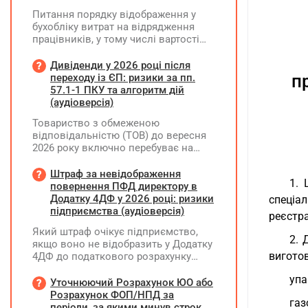
Питання порядку відображення у
бухобліку витрат на відрядження
працівників, у тому числі вартості
проживання в готелі, яке сплачено з
карткового рахунку працівника та
Дивіденди у 2026 році після
підтвердження таких операцій
п
переходу із ЄП: ризики за пп.
первинними документами, належать
57.1-1 ПКУ та алгоритм дій
до компетенції Мінфіну
(аудіоверсія)
Товариство з обмеженою
відповідальністю (ТОВ) до вересня
2026 року включно перебуває на
спрощеній системі оподаткування
(єдиний податок, 3 група, ставка 5%,
Штраф за невідображення
1. 
неплатник ПДВ). З 1 жовтня 2026
повернення ПФД директору в
року підприємство переходить на
Додатку 4ДФ у 2026 році: ризики
спеціа
загальну систему оподаткування
підприємства (аудіоверсія)
реєстра
(стає платником податку на
Який штраф очікує підприємство,
прибуток). За результатами
2. 
якщо воно не відобразить у Додатку
діяльності у періоді 2024–2025 років
виготов
4ДФ до податкового розрахунку
(під час перебування на спрощеній
повернення поворотної фінансової
системі) підприємство отримало
упа
допомоги (ПФД) директору?
Уточнюючий Розрахунок ЮО або
чистий прибуток, сума
Розрахунок ФОП/НПД за
нерозподіленого прибутку в балансі
газ
періоди, за якими минув строк