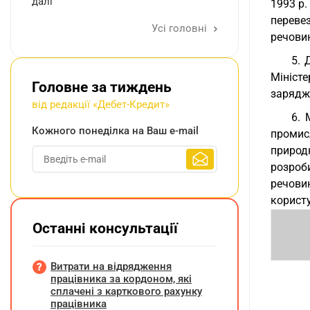
далі
1993 р
переве
Усі головні
речовин
5. 
Міністе
Головне за тиждень
зарядже
від редакції «Дебет-Кредит»
6. 
Кожного понеділка на Ваш e-mail
промис
природ
розроб
речови
корист
Останні консультації
Витрати на відрядження
працівника за кордоном, які
сплачені з карткового рахунку
працівника