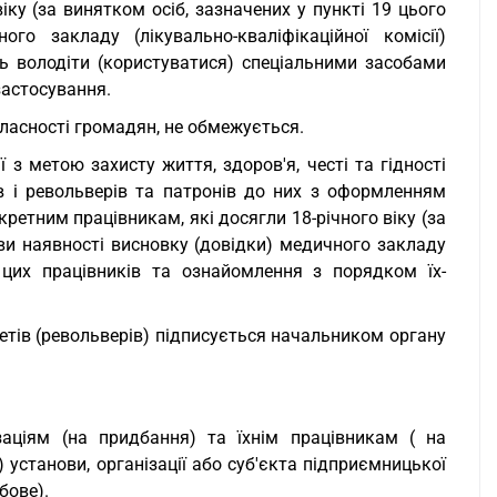
іку (за винятком осіб, зазначених у пункті 19 цього
го закладу (лікувально-кваліфікаційної комісії)
ь володіти (користуватися) спеціальними засобами
застосування.
 власності громадян, не обмежується.
ї з метою захисту життя, здоров'я, честі та гідності
в і револьверів та патронів до них з оформленням
кретним працівникам, які досягли 18-річного віку (за
ови наявності висновку (довідки) медичного закладу
о цих працівників та ознайомлення з порядком їх-
летів (револьверів) підписується начальником органу
ізаціям (на придбання) та їхнім працівникам ( на
 установи, організації або суб'єкта підприємницької
бове).