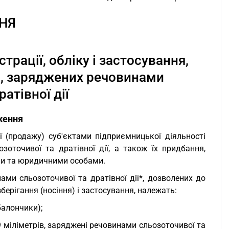
НЯ
рації, обліку і застосування,
и, заряджених речовинами
атівної дії
ження
ї (продажу) суб'єктами підприємницької діяльності
оточивої та дратівної дії, а також їх придбання,
нами та юридичними особами.
ами сльозоточивої та дратівної дії*, дозволених до
зберігання (носіння) і застосування, належать:
балончики);
і 9 міліметрів, заряджені речовинами сльозоточивої та