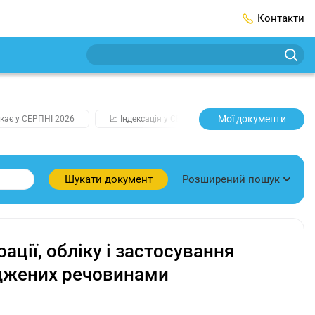
Контакти
Мої документи
кає у СЕРПНІ 2026
📈 Індексація у СЕРПНІ
2️⃣0️⃣2️⃣7️⃣ Усі клю
Розширений пошук
Шукати документ
ції, обліку і застосування
яджених речовинами