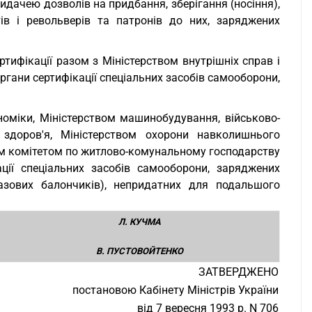
видачею дозволів на придбання, зберігання (носіння),
тів і револьверів та патронів до них, заряджених
ртифікації разом з Міністерством внутрішніх справ і
ргани сертифікації спеціальних засобів самооборони,
ономіки, Міністерством машинобудування, військово-
 здоров'я, Міністерством охорони навколишнього
м комітетом по житлово-комунальному господарству
ції спеціальних засобів самооборони, заряджених
газових балончиків), непридатних для подальшого
Л. КУЧМА
В. ПУСТОВОЙТЕНКО
ЗАТВЕРДЖЕНО
постановою Кабінету Міністрів України
від 7 вересня 1993 р. N 706