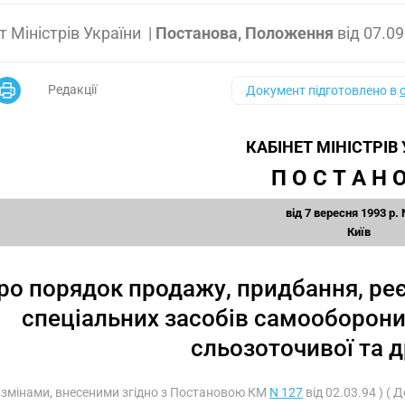
т Міністрів України
|
Постанова, Положення
від
07.09
Редакції
Документ підготовлено в
КАБІНЕТ МІНІСТРІВ
П О С Т А Н О
від 7 вересня 1993 р. 
Київ
ро порядок продажу, придбання, реєс
спеціальних засобів самооборон
сльозоточивої та др
з змінами, внесеними згідно з Постановою КМ
N 127
від 02.03.94 ) 