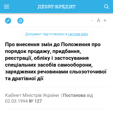
-
A
+
Документ підготовлено в
системі iplex
Про внесення змін до Положення про
порядок продажу, придбання,
реєстрації, обліку і застосування
спеціальних засобів самооборони,
заряджених речовинами сльозоточивої
та дратівної дії
Кабінет Міністрів України
|
Постанова
від
02.03.1994
№ 127