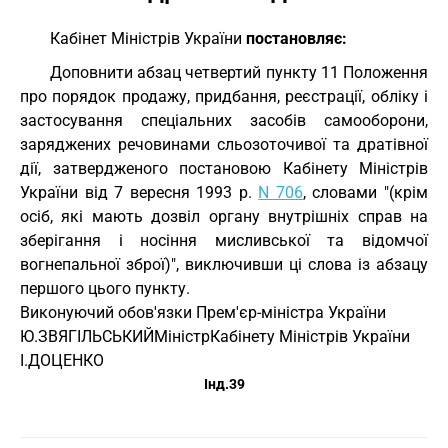
Кабінет Міністрів України
постановляє:
Доповнити абзац четвертий пункту 11 Положення
про порядок продажу, придбання, реєстрації, обліку і
застосування спеціальних засобів самооборони,
заряджених речовинами сльозоточивої та дратівної
дії, затвердженого постановою Кабінету Міністрів
України від 7 вересня 1993 р.
N 706
, словами "(крім
осіб, які мають дозвіл органу внутрішніх справ на
зберігання і носіння мисливської та відомчої
вогнепальної зброї)", виключивши ці слова із абзацу
першого цього пункту.
Виконуючий обов'язки
Прем'єр-міністра України
Ю.ЗВЯГІЛЬСЬКИЙ
Міністр
Кабінету Міністрів України
І.ДОЦЕНКО
Інд.39