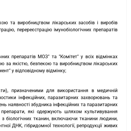
кою та виробництвом лікарських засобів і виробів
рацію, перереєстрацію імунобіологічних препаратів
чних препаратів МОЗ" та "Комітет" у всіх відмінках
ю за якістю, безпекою та виробництвом лікарських
ент" у відповідному відмінку;
рати), призначеними для використання в медичній
ностики інфекційних, паразитарних захворювань та
ень наявності збудника інфекційних та паразитарних
 препарати, які одержують шляхом культивування
ин з біологічних тканин, включаючи тканини людини,
тної ДНК, гібридомноЇ технології, репродукції живих