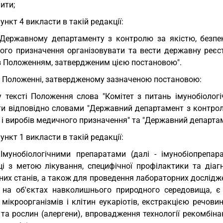
ити;
пункт 4 викласти в такій редакції:
 Державному департаменту з контролю за якістю, безпе
ого призначення організовувати та вести державну реєст
 з Положенням, затвердженим цією постановою".
у Положенні, затвердженому зазначеною постановою:
у тексті Положення слова "Комітет з питань імунобіологі
ти відповідно словами "Державний департамент з контрол
 і виробів медичного призначення" та "Державний департам
пункт 1 викласти в такій редакції:
 Імунобіологічними препаратами (далі - імунобіопрепа
ці з метою лікування, специфічної профілактики та діаг
них станів, а також для проведення лабораторних дослідж
 на об'єктах навколишнього природного середовища, є
 мікроорганізмів і клітин еукаріотів, екстракцією речов
та рослин (алергени), впровадження технології рекомбінан