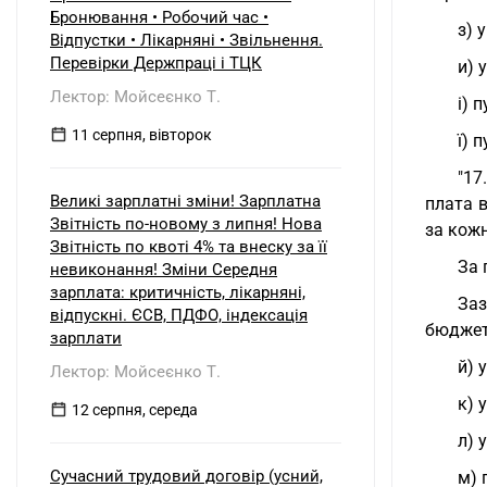
б) нерезидентом?
Бронювання • Робочий час •
з) 
Відпустки • Лікарняні • Звільнення.
Перевірки Держпраці і ТЦК
и) 
Лектор: Мойсеєнко Т.
і) 
11 серпня, вівторок
ї) 
"17
Великі зарплатні зміни! Зарплатна
плата в
Звітність по-новому з липня! Нова
за кожн
Звітність по квоті 4% та внеску за її
За 
невиконання! Зміни Середня
зарплата: критичність, лікарняні,
Заз
відпускні. ЄСВ, ПДФО, індексація
бюджет
зарплати
й) 
Лектор: Мойсеєнко Т.
к) 
12 серпня, середа
л) 
Сучасний трудовий договір (усний,
м) 