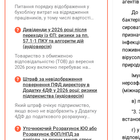
агентів
Питання порядку відображення у
бухобліку витрат на відрядження
До 
працівників, у тому числі вартості
бактері
проживання в готелі, яке сплачено з
сирова
карткового рахунку працівника та
Дивіденди у 2026 році після
підтвердження таких операцій
признач
переходу із ЄП: ризики за пп.
первинними документами, належать
57.1-1 ПКУ та алгоритм дій
інфекці
до компетенції Мінфіну
(аудіоверсія)
поживн
Товариство з обмеженою
вірусо
відповідальністю (ТОВ) до вересня
природ
2026 року включно перебуває на
спрощеній системі оподаткування
Іму
(єдиний податок, 3 група, ставка 5%,
Штраф за невідображення
нерозф
неплатник ПДВ). З 1 жовтня 2026
повернення ПФД директору в
року підприємство переходить на
Додатку 4ДФ у 2026 році: ризики
(міжнар
загальну систему оподаткування
підприємства (аудіоверсія)
(стає платником податку на
в) 
Який штраф очікує підприємство,
прибуток). За результатами
якщо воно не відобразить у Додатку
"3.
діяльності у періоді 2024–2025 років
4ДФ до податкового розрахунку
(під час перебування на спрощеній
встано
повернення поворотної фінансової
системі) підприємство отримало
допомоги (ПФД) директору?
Уточнюючий Розрахунок ЮО або
чистий прибуток, сума
г) 
Розрахунок ФОП/НПД за
нерозподіленого прибутку в балансі
відпові
періоди, за якими минув строк