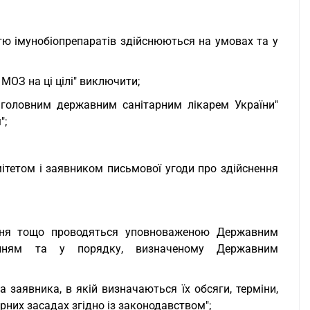
стю імунобіопрепаратів здійснюються на умовах та у
МОЗ на ці цілі" виключити;
 головним державним санітарним лікарем України"
";
мітетом і заявником письмової угоди про здійснення
вання тощо проводяться уповноваженою Державним
енням та у порядку, визначеному Державним
а заявника, в якій визначаються їх обсяги, терміни,
рних засадах згідно із законодавством";