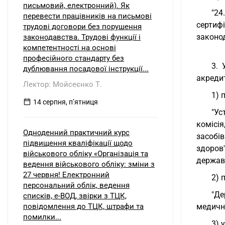
письмовий, електронний). Як
"24
перевести працівників на письмові
сертиф
трудові договори без порушення
законо
законодавства. Трудові функції і
компетентності на основі
професійного стандарту без
3. 
дублювання посадової інструкції...
акредит
Лектор: Мойсеєнко Т.
1) 
14 серпня, пʼятниця
"Ус
комісі
Одноденний практичний курс
засобі
підвищення кваліфікації щодо
здоров'
військового обліку «Організація та
державн
ведення військового обліку: зміни з
27 червня! Електронний
2) 
персональний облік, ведення
"Де
списків, е-ВОД, звірки з ТЦК,
повідомлення до ТЦК, штрафи та
медичн
помилки...
3) 