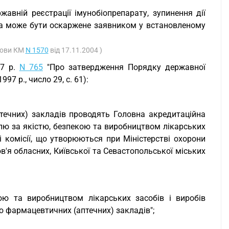
авній реєстрації імунобіопрепарату, зупинення дії
та може бути оскаржене заявником у встановленому
анови КМ
N 1570
від 17.11.2004 )
97 р.
N 765
"Про затвердження Порядку державної
97 р., число 29, с. 61):
течних) закладів проводять Головна акредитаційна
лю за якістю, безпекою та виробництвом лікарських
і комісії, що утворюються при Міністерстві охорони
в'я обласних, Київської та Севастопольської міських
ю та виробництвом лікарських засобів і виробів
 фармацевтичних (аптечних) закладів";