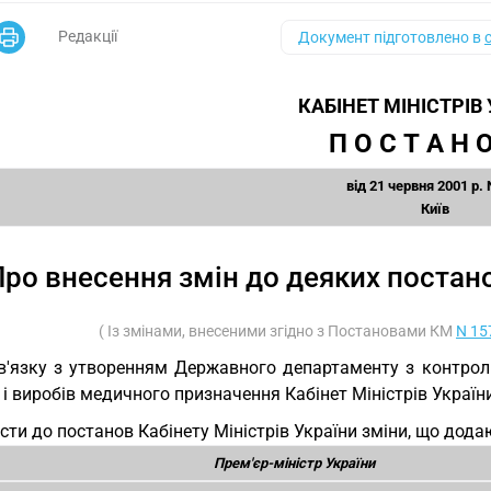
Редакції
Документ підготовлено в
КАБІНЕТ МІНІСТРІВ
П О С Т А Н О
від 21 червня 2001 р. 
Київ
ро внесення змін до деяких постано
( Із змінами, внесеними згідно з Постановами КМ
N 15
в'язку з утворенням Державного департаменту з контрол
 і виробів медичного призначення Кабінет Міністрів Украї
сти до постанов Кабінету Міністрів України зміни, що дода
Прем'єр-міністр України