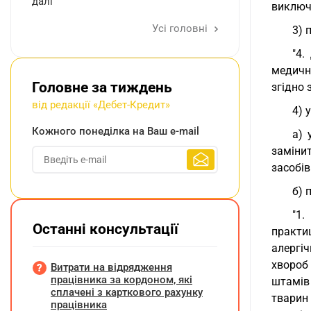
далі
виключ
Усі головні
3) 
"4.
медичн
Головне за тиждень
згідно
від редакції «Дебет-Кредит»
4) 
Кожного понеділка на Ваш e-mail
а) 
заміни
засобів
б) 
"1.
Останні консультації
практи
алергіч
хвороб
Витрати на відрядження
працівника за кордоном, які
штамів
сплачені з карткового рахунку
тварин 
працівника