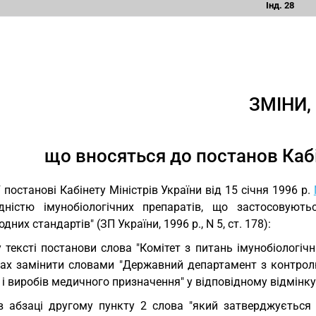
Інд. 28
ЗМІНИ,
що вносяться до постанов Кабі
У постанові Кабінету Міністрів України від 15 січня 1996 р.
ідністю імунобіологічних препаратів, що застосовую
дних стандартів" (ЗП України, 1996 р., N 5, ст. 178):
у тексті постанови слова "Комітет з питань імунобіологічн
ках замінити словами "Державний департамент з контрол
 і виробів медичного призначення" у відповідному відмінку
в абзаці другому пункту 2 слова "який затверджується