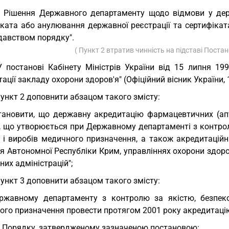
. Рішення Державного департаменту щодо відмови у держ
іката або анулювання державної реєстрації та сертифіка
давством порядку".
( Пункт 2 втратив чинність на підставі Пост
У постанові Кабінету Міністрів України від 15 липня 19
ації закладу охорони здоров'я" (Офіційний вісник України, 19
пункт 2 доповнити абзацом такого змісту:
тановити, що державну акредитацію фармацевтичних (ап
я, що утворюється при Державному департаменті з контро
в і виробів медичного призначення, а також акредитаційн
я Автономної Республіки Крим, управліннях охорони здоро
их адміністрацій";
пункт 3 доповнити абзацом такого змісту:
ржавному департаменту з контролю за якістю, безпеко
ого призначення провести протягом 2001 року акредитацію
у Порядку, затвердженому зазначеною постановою: