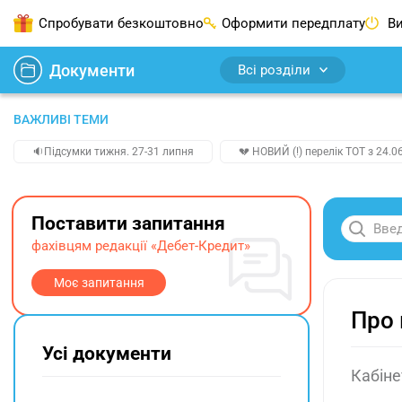
Спробувати безкоштовно
Оформити передплату
Ви
Документи
Всі розділи
ВАЖЛИВІ ТЕМИ
🔉Підсумки тижня. 27-31 липня
💔 НОВИЙ (!) перелік ТОТ з 24.06
Поставити запитання
фахівцям редакції «Дебет-Кредит»
Моє запитання
Про 
Усі документи
Кабіне