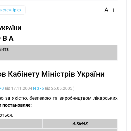
-
A
+
системі iplex
 УКРАЇНИ
 В А
N 678
в Кабінету Міністрів України
70
від 17.11.2004
N 376
від 26.05.2005 )
ю за якістю, безпекою та виробництвом лікарських
ни
постановляє:
ються.
А.КІНАХ