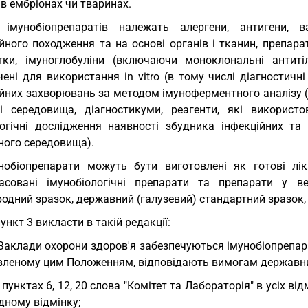
 в ембріонах чи тваринах.
імунобіопрепаратів належать алергени, антигени, ва
йного походження та на основі органів і тканин, препара
тки, імуноглобуліни (включаючи моноклональні антитіла
ені для використання in vitro (в тому числі діагностичн
йних захворювань за методом імуноферментного аналізу (І
і середовища, діагностикуми, реагенти, які використ
логічні дослідження наявності збудника інфекційних та
ного середовища).
нобіопрепарати можуть бути виготовлені як готові ліка
асовані імунобіологічні препарати та препарати у ве
одний зразок, державний (галузевий) стандартний зразок,
пункт 3 викласти в такій редакції:
 Заклади охорони здоров'я забезпечуються імунобіопрепар
вленому цим Положенням, відповідають вимогам державних
у пунктах 6, 12, 20 слова "Комітет та Лабораторія" в усіх 
дному відмінку;