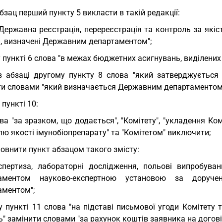
абзац перший пункту 5 викласти в такій редакції:
 Державна реєстрація, перереєстрація та контроль за які
и, визначені Державним департаментом";
у пункті 6 слова "в межах бюджетних асигнувань, виділених 
в абзаці другому пункту 8 слова "який затверджується
ти словами "який визначається Державним департаментом
у пункті 10:
ва "за зразком, що додається", "Комітету", "укладення Ко
ю якості імунобіопрепарату" та "Комітетом" виключити;
овнити пункт абзацом такого змісту:
спертиза, лабораторні дослідження, польові випробу
таментом науково-експертною установою за доруч
аментом";
у пункті 11 слова "на підставі письмової угоди Комітету т
ь" замінити словами "за рахунок коштів заявника на догові