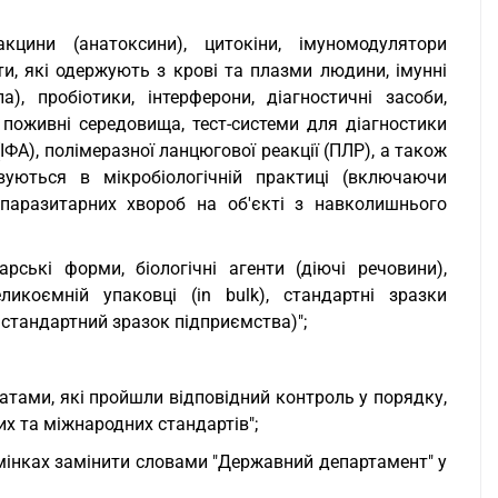
кцини (анатоксини), цитокіни, імуномодулятори
ти, які одержують з крові та плазми людини, імунні
), пробіотики, інтерферони, діагностичні засоби,
і поживні середовища, тест-системи для діагностики
ФА), полімеразної ланцюгової реакції (ПЛР), а також
овуються в мікробіологічній практиці (включаючи
 паразитарних хвороб на об'єкті з навколишнього
рські форми, біологічні агенти (діючі речовини),
ликоємній упаковці (in bulk), стандартні зразки
 стандартний зразок підприємства)";
атами, які пройшли відповідний контроль у порядку,
 та міжнародних стандартів";
відмінках замінити словами "Державний департамент" у