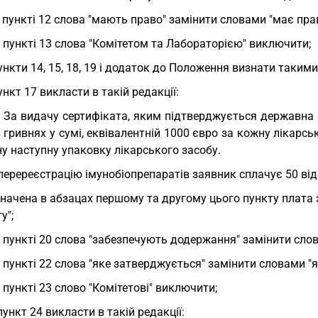
у пункті 12 слова "мають право" замінити словами "має прав
у пункті 13 слова "Комітетом та Лабораторією" виключити;
пункти 14, 15, 18, 19 і додаток до Положення визнати такими
пункт 17 викласти в такій редакції:
. За видачу сертифіката, яким підтверджується державна
 гривнях у сумі, еквівалентній 1000 євро за кожну лікарсь
у наступну упаковку лікарського засобу.
перереєстрацію імунобіопрепаратів заявник сплачує 50 від
начена в абзацах першому та другому цього пункту плата
у";
у пункті 20 слова "забезпечують додержання" замінити сло
у пункті 22 слова "яке затверджується" замінити словами "я
у пункті 23 слово "Комітетові" виключити;
пункт 24 викласти в такій редакції: