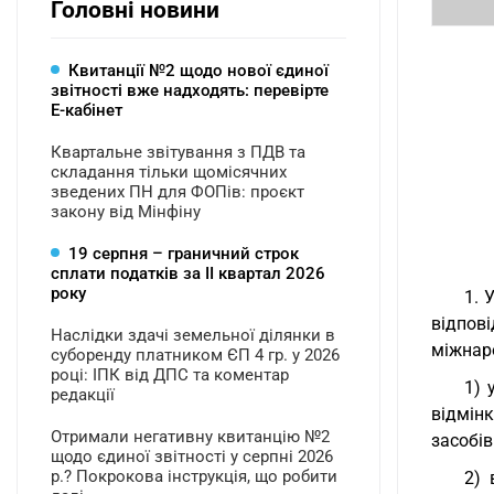
Головні новини
Квитанції №2 щодо нової єдиної
звітності вже надходять: перевірте
Е-кабінет
Квартальне звітування з ПДВ та
складання тільки щомісячних
зведених ПН для ФОПів: проєкт
закону від Мінфіну
19 серпня – граничний строк
сплати податків за ІI квартал 2026
року
1. 
відпов
Наслідки здачі земельної ділянки в
міжнаро
суборенду платником ЄП 4 гр. у 2026
році: ІПК від ДПС та коментар
1) 
редакції
відмін
Отримали негативну квитанцію №2
засобів
щодо єдиної звітності у серпні 2026
р.? Покрокова інструкція, що робити
2) 