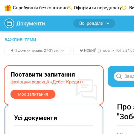
Спробувати безкоштовно
Оформити передплату
Ви
Документи
Всі розділи
ВАЖЛИВІ ТЕМИ
🔉Підсумки тижня. 27-31 липня
💔 НОВИЙ (!) перелік ТОТ з 24.06
Поставити запитання
фахівцям редакції «Дебет-Кредит»
Моє запитання
Про 
"Зоб
Усі документи