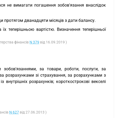
вся не вимагати погашення зобов'язання внаслідок
и протягом дванадцяти місяців з дати балансу.
а їх теперішньою вартістю. Визначення теперішньої
стерства фінансів
N 379
від 16.09.2019 )
 зобов'язаннями, за товари, роботи, послуги, за
за розрахунками зі страхування, за розрахунками з
з внутрішніх розрахунків; короткострокові векселі
нансів
N 627
від 27.06.2013 )