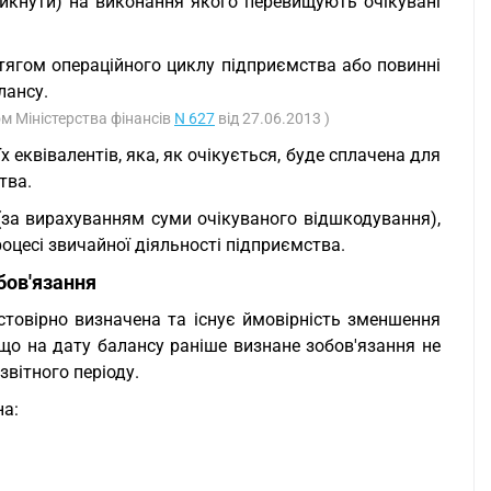
никнути) на виконання якого перевищують очікувані
отягом операційного циклу підприємства або повинні
лансу.
м Міністерства фінансів
N 627
від 27.06.2013 )
еквівалентів, яка, як очікується, буде сплачена для
тва.
 (за вирахуванням суми очікуваного відшкодування),
роцесі звичайної діяльності підприємства.
бов'язання
стовірно визначена та існує ймовірність зменшення
що на дату балансу раніше визнане зобов'язання не
вітного періоду.
на: