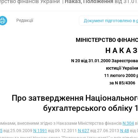
ерство фінансів України
|
Наказ, Положення
від
31.01
Редакції
Документ підготовлено в
МІНІСТЕРСТВО ФІНАНС
Н А К А З
N 20 від 31.01.2000 Зареєстрова
юстиції Україн
11 лютого 2000 
за N 85/4306
Про затвердження Національног
бухгалтерського обліку 1
з змінами, внесеними згідно з Наказами Міністерства фінансів
N 304
в
5
від 25.09.2009
N 1591
від 09.12.2011
N 627
від 27.06.2013
N 48
від 