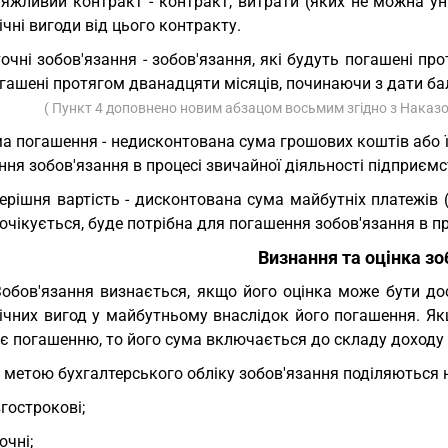
яжливий контракт - контракт, витрати (яких не можна у
чні вигоди від цього контракту.
очні зобов'язання - зобов'язання, які будуть погашені пр
гашені протягом дванадцяти місяців, починаючи з дати ба
( Пункт 4 доповнено новим абзацом восьмим згідно з Наказо
а погашення - недисконтована сума грошових коштів або їх 
ня зобов'язання в процесі звичайної діяльності підприємс
ерішня вартість - дисконтована сума майбутніх платежів
 очікується, буде потрібна для погашення зобов'язання в п
Визнання та оцінка зо
Зобов'язання визнається, якщо його оцінка може бути до
ічних вигод у майбутньому внаслідок його погашення. Як
є погашенню, то його сума включається до складу доходу з
З метою бухгалтерського обліку зобов'язання поділяються 
гострокові;
очні;