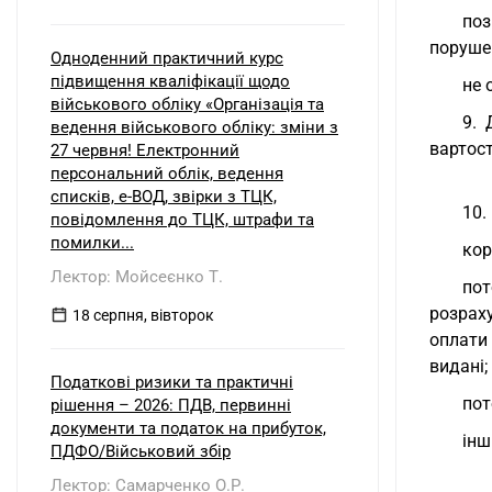
поз
поруше
Одноденний практичний курс
підвищення кваліфікації щодо
не 
військового обліку «Організація та
9. 
ведення військового обліку: зміни з
вартост
27 червня! Електронний
персональний облік, ведення
списків, е-ВОД, звірки з ТЦК,
10.
повідомлення до ТЦК, штрафи та
помилки...
кор
Лектор: Мойсеєнко Т.
пот
розрах
18 серпня, вівторок
оплати
видані;
Податкові ризики та практичні
пот
рішення – 2026: ПДВ, первинні
документи та податок на прибуток,
інш
ПДФО/Військовий збір
Лектор: Самарченко О.Р.