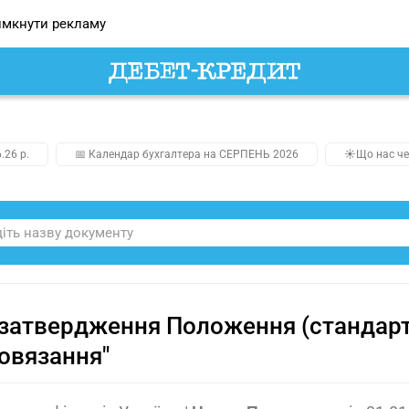
мкнути рекламу
.26 р.
📅 Календар бухгалтера на СЕРПЕНЬ 2026
☀️Що нас че
затвердження Положення (стандарту
овязання"