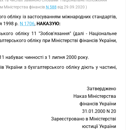
нках та числах замінено словами "Національне положення
ом Міністерства фінансів
N 588
від 29.09.2020 )
о обліку із застосуванням міжнародних стандартів,
я 1998 р.
N 1706
,
НАКАЗУЮ:
ького обліку 11 "Зобов'язання" (далі - Національне
терського обліку при Міністерстві фінансів України,
1 набуває чинності з 1 липня 2000 року.
в України з бухгалтерського обліку діють у частині,
Затверджено
Наказ Міністерства
фінансів України
31.01.2000 N 20
Зареєстровано в Міністерстві
юстиції України