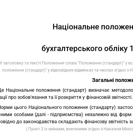
Національне положен
бухгалтерського обліку 1
 У заголовку та тексті Положення слова "Положення (стандарт)" у вс
положення (стандарт)" у відповідних відмінках та числах згідно з 
Загальні полож
Це Національне положення (стандарт) визначає методоло
ції про зобов'язання та її розкриття у фінансовій звітності.
Норми цього Національного положення (стандарту) засто
ними особами (далі - підприємства) незалежно від форм 
повідно до законодавства складають фінансову звітність з
( Пункт 2 із змінами, внесеними згідно з Наказом Міні