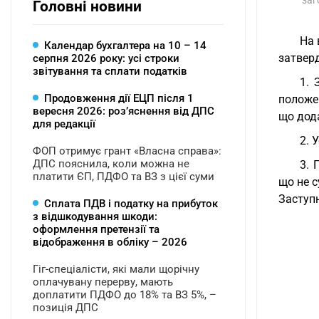
заг
Головні новини
На 
Календар бухгалтера на 10 – 14
затверд
серпня 2026 року: усі строки
звітування та сплати податків
1. 
Продовження дії ЕЦП після 1
положен
вересня 2026: розʼяснення від ДПС
що дод
для редакції
2. 
ФОП отримує грант «Власна справа»:
ДПС пояснила, коли можна не
3. 
платити ЄП, ПДФО та ВЗ з цієї суми
що не 
Заступн
Сплата ПДВ і податку на прибуток
з відшкодування шкоди:
оформлення претензії та
відображення в обліку – 2026
Гіг-спеціалісти, які мали щорічну
оплачувану перерву, мають
доплатити ПДФО до 18% та ВЗ 5%, –
позиція ДПС