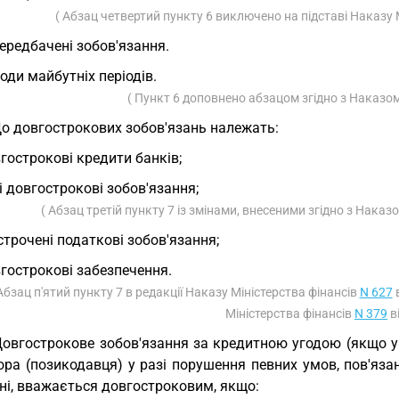
( Абзац четвертий пункту 6 виключено на підставі Наказу 
ередбачені зобов'язання.
оди майбутніх періодів.
( Пункт 6 доповнено абзацом згідно з Наказо
До довгострокових зобов'язань належать:
гострокові кредити банків;
і довгострокові зобов'язання;
( Абзац третій пункту 7 із змінами, внесеними згідно з Наказ
строчені податкові зобов'язання;
гострокові забезпечення.
Абзац п'ятий пункту 7 в редакції Наказу Міністерства фінансів
N 627
в
Міністерства фінансів
N 379
в
Довгострокове зобов'язання за кредитною угодою (якщо 
ора (позикодавця) у разі порушення певних умов, пов'яза
ні, вважається довгостроковим, якщо: