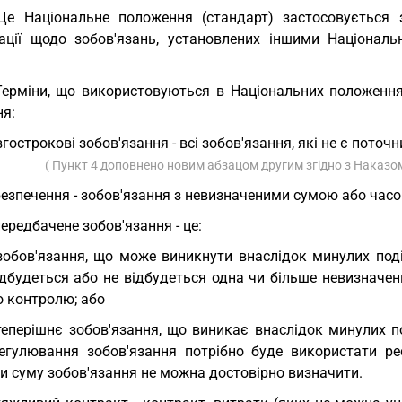
Це Національне положення (стандарт) застосовується 
ації щодо зобов'язань, установлених іншими Націонал
Терміни, що використовуються в Національних положення
ня:
гострокові зобов'язання - всі зобов'язання, які не є пото
( Пункт 4 доповнено новим абзацом другим згідно з Наказом
езпечення - зобов'язання з невизначеними сумою або часо
ередбачене зобов'язання - це:
зобов'язання, що може виникнути внаслідок минулих поді
ідбудеться або не відбудеться одна чи більше невизначен
о контролю; або
теперішнє зобов'язання, що виникає внаслідок минулих п
егулювання зобов'язання потрібно буде використати рес
и суму зобов'язання не можна достовірно визначити.