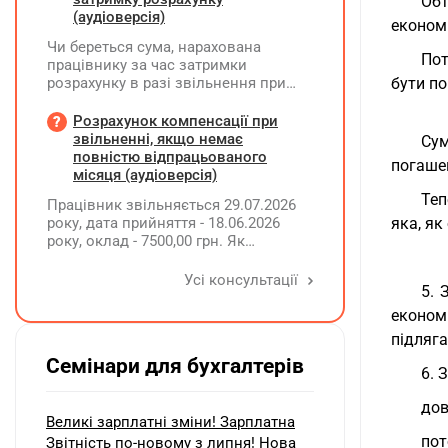
Обт
(аудіоверсія)
економі
Чи береться сума, нарахована
Пот
працівнику за час затримки
розрахунку в разі звільнення при
бути по
обчсиленні середньомісячної
заробітної плати (винагороди), для
Розрахунок компенсації при
розрахунку внеску на підтримку
звільненні, якщо немає
Сум
працевлаштування осіб з
повністю відпрацьованого
погашен
інвалідністю?
місяця (аудіоверсія)
Теп
Працівник звільняється 29.07.2026
року, дата прийняття - 18.06.2026
яка, як
року, оклад - 7500,00 грн. Як
розрахувати компенсацію трьох
невикористаних днів відпустки при
Усі консультації
5. 
звільненні?
економ
підляга
Семінари для бухгалтерів
6. 
дов
Великі зарплатні зміни! Зарплатна
пот
Звітність по-новому з липня! Нова