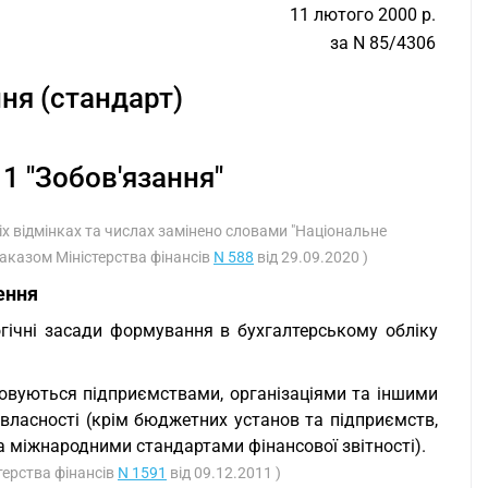
11 лютого 2000 р.
за N 85/4306
ня (стандарт)
1 "Зобов'язання"
іх відмінках та числах замінено словами "Національне
Наказом Міністерства фінансів
N 588
від 29.09.2020 )
ення
гічні засади формування в бухгалтерському обліку
совуються підприємствами, організаціями та іншими
власності (крім бюджетних установ та підприємств,
а міжнародними стандартами фінансової звітності).
стерства фінансів
N 1591
від 09.12.2011 )