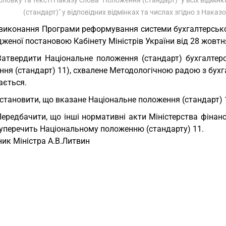
оловку та тексті Наказу слова "Положення (стандарт)" у всіх відмі
(стандарт)" у відповідних відмінках та числах згідно з Наказ
виконання Програми реформування системи бухгалтерськог
женої постановою Кабінету Міністрів України від 28 жовтн
Затвердити Національне положення (стандарт) бухгалтерс
ня (стандарт) 11), схвалене Методологічною радою з бухгал
ається.
Установити, що вказане Національне положення (стандарт) 1
Передбачити, що інші нормативні акти Міністерства фінансі
суперечить Національному положенню (стандарту) 11.
ик Міністра А.В.Литвин