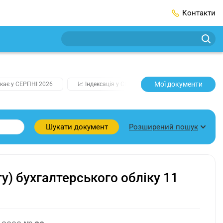
Контакти
Мої документи
кає у СЕРПНІ 2026
📈 Індексація у СЕРПНІ
2️⃣0️⃣2️⃣7️⃣ Усі клю
Розширений пошук
Шукати документ
) бухгалтерського обліку 11