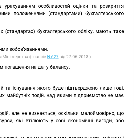
з урахуванням особливостей оцінки та розкриття
ьними положеннями (стандартами) бухгалтерського
х (стандартах) бухгалтерського обліку, мають таке
чними зобов'язаннями.
 Міністерства фінансів
N 627
від 27.06.2013 )
м погашення на дату балансу.
й та існування якого буде підтверджено лише тоді,
их майбутніх подій, над якими підприємство не має
одій, але не визнається, оскільки малоймовірно, що
урси, які втілюють у собі економічні вигоди, або