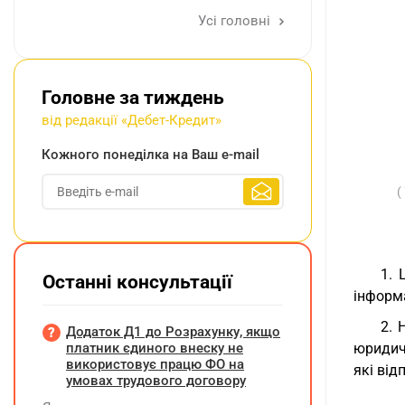
Усі головні
Головне за тиждень
від редакції «Дебет-Кредит»
Кожного понеділка на Ваш e-mail
(
1. 
Останні консультації
інформа
2. 
Додаток Д1 до Розрахунку, якщо
платник єдиного внеску не
юридич
використовує працю ФО на
які від
умовах трудового договору