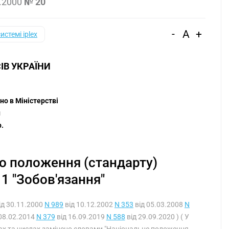
.2000
№ 20
-
A
+
системі iplex
ІВ УКРАЇНИ
 
но в Міністерстві
и
р.
о положення (стандарту)
1 "Зобов'язання"
ід 30.11.2000
N 989
від 10.12.2002
N 353
від 05.03.2008
N
08.02.2014
N 379
від 16.09.2019
N 588
від 29.09.2020 ) ( У