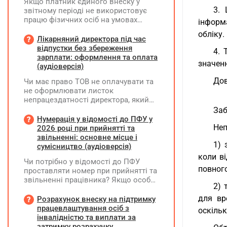
Якщо платник єдиного внеску у
3. 
звітному періоді не використовує
працю фізичних осіб на умовах
інформ
трудового договору (контракту) або
обліку.
на інших умовах, передбачених
Лікарняний директора під час
законодавством, Додаток Д1/
відпустки без збереження
4. 
Додаток ФІЗ-Д1 за відповідний
зарплати: оформлення та оплата
значен
період не подається
(аудіоверсія)
Дов
Чи має право ТОВ не оплачувати та
не оформлювати листок
непрацездатності директора, який
перебуває у відпустці без
Заб
збереження заробітної плати під час
Нумерація у відомості до ПФУ у
призупинення діяльності
Неп
2026 році при прийнятті та
підприємства?
звільненні: основне місце і
1) 
сумісництво (аудіоверсія)
коли в
Чи потрібно у відомості до ПФУ
повног
проставляти номер при прийнятті та
звільненні працівника? Якщо особа
2) 
одночасно працювала за основним
місцем роботи та за сумісництвом,
для вр
Розрахунок внеску на підтримку
чи рахується це як два роботодавці?
працевлаштування осіб з
оскільк
інвалідністю та виплати за
затримку розрахунку