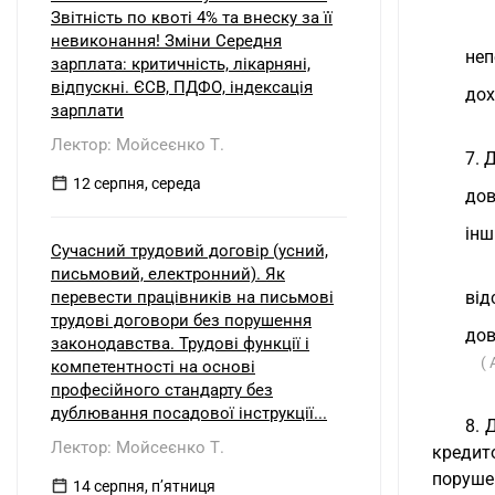
Звітність по квоті 4% та внеску за її
невиконання! Зміни Середня
неп
зарплата: критичність, лікарняні,
відпускні. ЄСВ, ПДФО, індексація
дох
зарплати
Лектор: Мойсеєнко Т.
7. 
12 серпня, середа
дов
інш
Сучасний трудовий договір (усний,
письмовий, електронний). Як
перевести працівників на письмові
від
трудові договори без порушення
дов
законодавства. Трудові функції і
( 
компетентності на основі
професійного стандарту без
дублювання посадової інструкції...
8. 
Лектор: Мойсеєнко Т.
кредит
поруше
14 серпня, пʼятниця