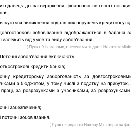
икодавець до затвердження фінансової звітності погоди
ння;
очікується виникнення подальших порушень кредитної угод
Довгострокові зобов'язання відображаються в балансі з
і залежить від умов та виду зобов'язання.
( Пункт 9 із змінами, внесеними згідно з Наказом Міні
 Поточні зобов'язання включають:
откострокові кредити банків;
очну кредиторську заборгованість за довгостроковими
унками з бюджетом, у тому числі з податку на прибуток, 
 праці, за розрахунками з учасниками, за розрахунками і
очні забезпечення;
і поточні зобов'язання.
( Пункт в редакції Наказу Міністерства фі