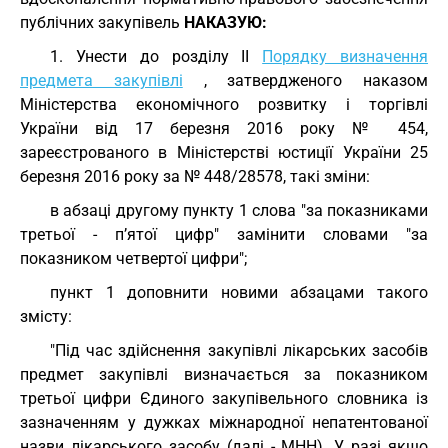
публічних закупівель
НАКАЗУЮ:
1. Унести до розділу ІІ
Порядку визначення
предмета закупівлі
, затвердженого наказом
Міністерства економічного розвитку і торгівлі
України від 17 березня 2016 року № 454,
зареєстрованого в Міністерстві юстиції України 25
березня 2016 року за № 448/28578, такі зміни:
в абзаці другому пункту 1 слова "за показниками
третьої - п’ятої цифр" замінити словами "за
показником четвертої цифри";
пункт 1 доповнити новими абзацами такого
змісту:
"Під час здійснення закупівлі лікарських засобів
предмет закупівлі визначається за показником
третьої цифри Єдиного закупівельного словника із
зазначенням у дужках міжнародної непатентованої
назви лікарського засобу (далі - МНН). У разі якщо