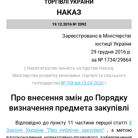
ТОРГІВЛІ УКРАЇНИ
НАКАЗ
19.12.2016 № 2092
Зареєстровано в Міністерстві
юстиції України
29 грудня 2016 р.
за № 1734/29864
( Наказ втратив чинність на підставі Наказу
Міністерства розвитку економіки, торгівлі та сільського
господарства
№ 708 від 15.04.2020
)
Про внесення змін до Порядку
визначення предмета закупівлі
Відповідно до пункту 11 частини першої статті
8
Закону України "Про публічні закупівлі"
, з метою
вдосконалення нормативно-правового забезпечення