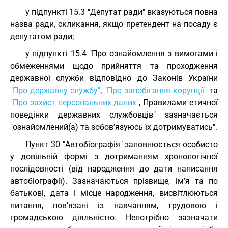
у підпункті 15.3 "Депутат ради" вказуються повна
назва ради, скликання, якщо претендент на посаду є
депутатом ради;
у підпункті 15.4 "Про ознайомлення з вимогами і
обмеженнями щодо прийняття та проходження
державної служби відповідно до Законів України
"Про державну службу"
,
"Про запобігання корупції"
та
"Про захист персональних даних"
, Правилами етичної
поведінки державних службовців" зазначається
"ознайомлений(а) та зобов’язуюсь їх дотримуватись".
Пункт 30 "Автобіографія" заповнюється особисто
у довільній формі з дотриманням хронологічної
послідовності (від народження до дати написання
автобіографії). Зазначаються прізвище, ім’я та по
батькові, дата і місце народження, висвітлюються
питання, пов’язані із навчанням, трудовою і
громадською діяльністю. Непотрібно зазначати