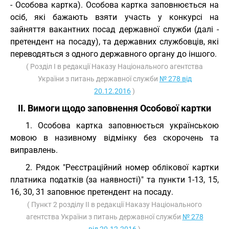
- Особова картка). Особова картка заповнюється на
осіб, які бажають взяти участь у конкурсі на
зайняття вакантних посад державної служби (далі -
претендент на посаду), та державних службовців, які
переводяться з одного державного органу до іншого.
( Розділ I в редакції Наказу Національного агентства
України з питань державної служби
№ 278 від
20.12.2016
)
ІІ. Вимоги щодо заповнення Особової картки
1. Особова картка заповнюється українською
мовою в називному відмінку без скорочень та
виправлень.
2. Рядок "Реєстраційний номер облікової картки
платника податків (за наявності)" та пункти 1-13, 15,
16, 30, 31 заповнює претендент на посаду.
( Пункт 2 розділу II в редакції Наказу Національного
агентства України з питань державної служби
№ 278