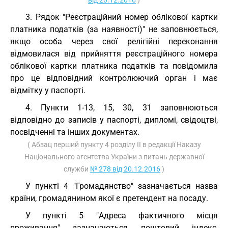
від 20.12.2016
)
3. Рядок "Реєстраційний номер облікової картки
платника податків (за наявності)" не заповнюється,
якщо особа через свої релігійні переконання
відмовилася від прийняття реєстраційного номера
облікової картки платника податків та повідомила
про це відповідний контролюючий орган і має
відмітку у паспорті.
4. Пункти 1-13, 15, 30, 31 заповнюються
відповідно до записів у паспорті, дипломі, свідоцтві,
посвідченні та інших документах.
( Абзац перший пункту 4 розділу II в редакції Наказу
Національного агентства України з питань державної
служби
№ 278 від 20.12.2016
)
У пункті 4 "Громадянство" зазначається назва
країни, громадянином якої є претендент на посаду.
У пункті 5 "Адреса фактичного місця
проживання" зазначаються поштовий індекс,