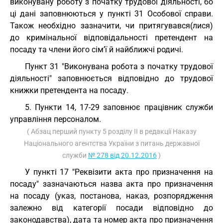
виконувану роботу з початку трудової діяльності, бо
ці дані заповнюються у пункті 31 Особової справи.
Також необхідно зазначити, чи притягувався(лися)
до кримінальної відповідальності претендент на
посаду та члени його сім’ї й найближчі родичі.
Пункт 31 "Виконувана робота з початку трудової
діяльності" заповнюється відповідно до трудової
книжки претендента на посаду.
5. Пункти 14, 17-29 заповнює працівник служби
управління персоналом.
( Абзац перший пункту 5 розділу II в редакції Наказу
Національного агентства України з питань державної
служби
№ 278 від 20.12.2016
)
У пункті 17 "Реквізити акта про призначення на
посаду" зазначаються назва акта про призначення
на посаду (указ, постанова, наказ, розпорядження
залежно від категорії посади відповідно до
законодавства), дата та номер акта про призначення