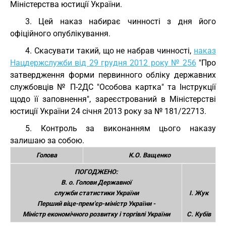
Мiнiстерства юстицiї України.
3. Цей наказ набирає чинностi з дня його
офіційного опублікування.
4. Скасувати такий, що не набрав чинності,
наказ
Нацдержслужби від 29 грудня 2012 року № 256
"Про
затвердження форми первинного обліку державних
службовців № П-2ДС "Особова картка" та Інструкції
щодо її заповнення", зареєстрований в Міністерстві
юстиції України 24 січня 2013 року за № 181/22713.
5. Контроль за виконанням цього наказу
залишаю за собою.
Голова
К.О. Ващенко
ПОГОДЖЕНО:
В. о. Голови Державної
служби статистики України
І. Жук
Перший віце-прем'єр-міністр України -
Міністр економічного розвитку і торгівлі України
С. Кубів