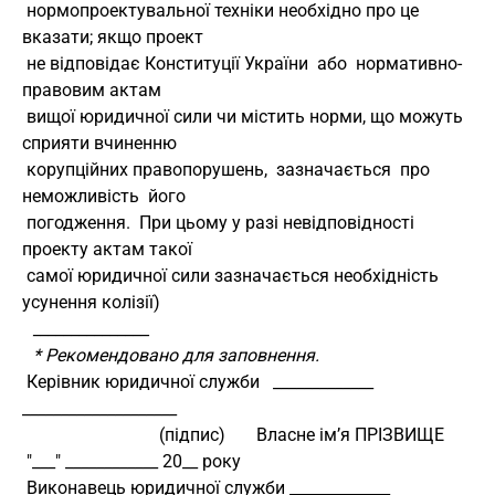
 нормопроектувальної техніки необхідно про це 
вказати; якщо проект
 не відповідає Конституції України  або  нормативно-
правовим актам
 вищої юридичної сили чи містить норми, що можуть 
сприяти вчиненню
 корупційних правопорушень,  зазначається  про  
неможливість  його
 погодження.  При цьому у разі невідповідності 
проекту актам такої
 самої юридичної сили зазначається необхідність 
усунення колізії)
_______________
* Рекомендовано для заповнення.
 Керівник юридичної служби   _____________    
____________________
                               (підпис)       Власне ім’я ПРІЗВИЩЕ
 "___" ____________ 20__ року
 Виконавець юридичної служби _____________    