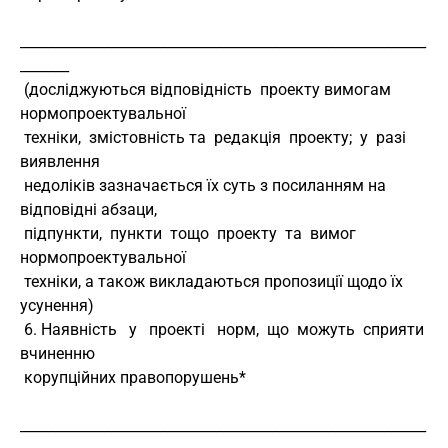
__________________________________________________________
_______
 (досліджуються відповідність  проекту вимогам 
нормопроектувальної
 техніки,  змістовність та  редакція  проекту;  у  разі  
виявлення
 недоліків зазначається їх суть з посиланням на 
відповідні абзаци,
 підпункти,  пункти  тощо  проекту  та  вимог  
нормопроектувальної
 техніки, а також викладаються пропозиції щодо їх 
усунення)
 6. Наявність   у   проекті   норм,  що  можуть  сприяти  
вчиненню
 корупційних правопорушень*
__________________________________________________________