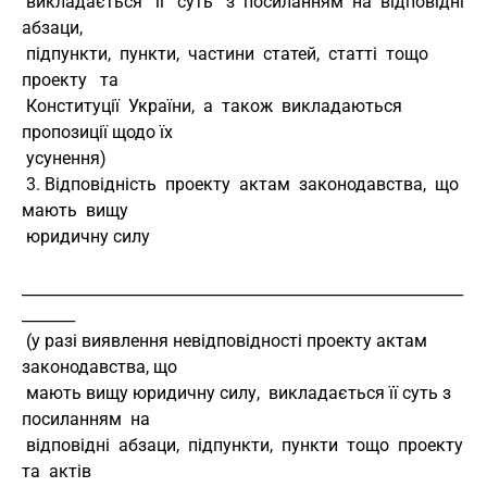
 викладається   її   суть   з  посиланням  на  відповідні  
абзаци,
 підпункти,  пункти,  частини  статей,  статті  тощо  
проекту   та
 Конституції  України,  а  також  викладаються  
пропозиції щодо їх
 усунення)
 3. Відповідність  проекту  актам  законодавства,  що  
мають  вищу
 юридичну силу
__________________________________________________________
_______
 (у разі виявлення невідповідності проекту актам 
законодавства, що
 мають вищу юридичну силу,  викладається її суть з  
посиланням  на
 відповідні  абзаци,  підпункти,  пункти  тощо  проекту  
та  актів