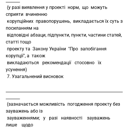
_______
 (у разі виявлення у проекті  норм,  що  можуть  
сприяти  вчиненню
 корупційних  правопорушень,  викладається їх суть з 
посиланням на
 відповідні абзаци, підпункти, пункти, частини статей, 
статті тощо
 проекту та  Закону України  "Про  запобігання 
корупції", а  також
 викладаються   рекомендації   стосовно   їх  
усунення)
 7. Узагальнений висновок
__________________________________________________________
_______
 (зазначається можливість  погодження проекту без 
зауважень або із
 зауваженнями;   у   разі   наявності    зауважень    
лише    щодо