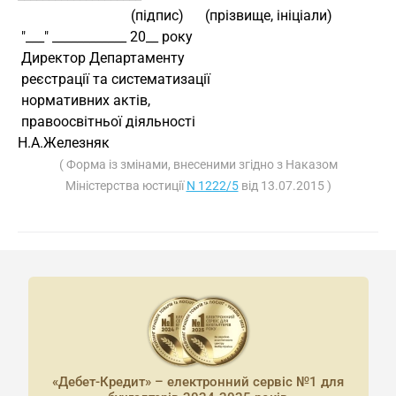
                                (підпис)      (прізвище, ініціали)
 "___" ____________ 20__ року
 Директор Департаменту
 реєстрації та систематизації
 нормативних актів,
 правоосвітньої діяльності                            
Н.А.Железняк
( Форма із змінами, внесеними згідно з Наказом
Міністерства юстиції
N 1222/5
від 13.07.2015 )
«Дебет-Кредит» – електронний сервіс №1 для