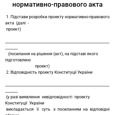
нормативно-правового акта
 1. Підстави розробки проекту нормативно-правового  
акта  (далі  -
 проект)
__________________________________________________________
_______
   (посилання на рішення (акт), на підставі якого 
підготовлено
                             проект)
 2. Відповідність проекту Конституції України
__________________________________________________________
_______
 (у разі виявлення  невідповідності  проекту  
Конституції  України
 викладається   її   суть   з  посиланням  на  відповідні  