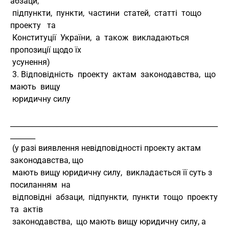
абзаци,
 підпункти,  пункти,  частини  статей,  статті  тощо  
проекту   та
 Конституції  України,  а  також  викладаються  
пропозиції щодо їх
 усунення)
 3. Відповідність  проекту  актам  законодавства,  що  
мають  вищу
 юридичну силу
__________________________________________________________
_______
 (у разі виявлення невідповідності проекту актам 
законодавства, що
 мають вищу юридичну силу,  викладається її суть з  
посиланням  на
 відповідні  абзаци,  підпункти,  пункти  тощо  проекту  
та  актів
 законодавства,  що мають вищу юридичну силу, а 