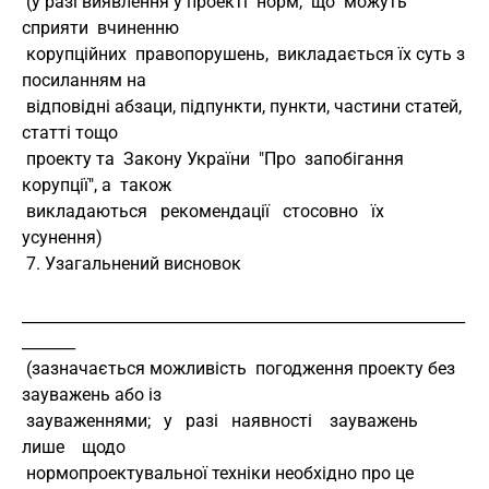
 (у разі виявлення у проекті  норм,  що  можуть  
сприяти  вчиненню
 корупційних  правопорушень,  викладається їх суть з 
посиланням на
 відповідні абзаци, підпункти, пункти, частини статей, 
статті тощо
 проекту та  Закону України  "Про  запобігання 
корупції", а  також
 викладаються   рекомендації   стосовно   їх  
усунення)
 7. Узагальнений висновок
__________________________________________________________
_______
 (зазначається можливість  погодження проекту без 
зауважень або із
 зауваженнями;   у   разі   наявності    зауважень    
лише    щодо
 нормопроектувальної техніки необхідно про це 