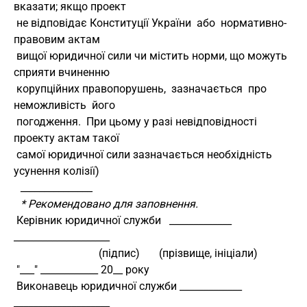
вказати; якщо проект
 не відповідає Конституції України  або  нормативно-
правовим актам
 вищої юридичної сили чи містить норми, що можуть 
сприяти вчиненню
 корупційних правопорушень,  зазначається  про  
неможливість  його
 погодження.  При цьому у разі невідповідності 
проекту актам такої
 самої юридичної сили зазначається необхідність 
усунення колізії)
_______________
* Рекомендовано для заповнення.
 Керівник юридичної служби   _____________    
____________________
                               (підпис)       (прізвище, ініціали)
 "___" ____________ 20__ року
 Виконавець юридичної служби _____________    
____________________