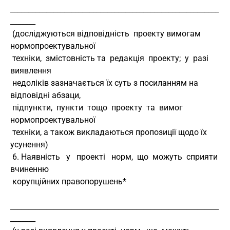
__________________________________________________________
_______
 (досліджуються відповідність  проекту вимогам 
нормопроектувальної
 техніки,  змістовність та  редакція  проекту;  у  разі  
виявлення
 недоліків зазначається їх суть з посиланням на 
відповідні абзаци,
 підпункти,  пункти  тощо  проекту  та  вимог  
нормопроектувальної
 техніки, а також викладаються пропозиції щодо їх 
усунення)
 6. Наявність   у   проекті   норм,  що  можуть  сприяти  
вчиненню
 корупційних правопорушень*
__________________________________________________________
_______