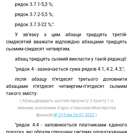
рядок 3.7.1-5,3 %;
рядок 3.7.2-5,5 %;
рядок 3.7.3-22 %;".
У зв’язку з цим абзаци тридцять третій-
сімдесятий вважати відповідно абзацами тридцять
сьомим-сімдесят четвертим;
абзац тридцять сьомий викласти у такій редакції:
"рядок 4 - зазначається сума рядків 4.1, 4.2, 4.3;";
після абзацу п’ятдесят третього доповнити
абзацами п’ятдесят четвертим-п’ятдесят сьомим
такого змісту:
( Абзац двадцять шостий підпункту 2 пункту 1 із
змінами, внесеними згідно з Наказом Міністерства
фінансів
№ 215 від 25.07.2022
)
"рядок 4.4 - заповнюється платниками єдиного
податку, які обрали спрощену систему оподаткування