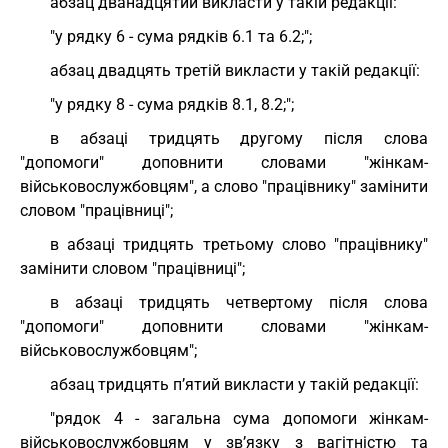
абзац дванадцятий викласти у такій редакції:
"у рядку 6 - сума рядків 6.1 та 6.2;";
абзац двадцять третій викласти у такій редакції:
"у рядку 8 - сума рядків 8.1, 8.2;";
в абзаці тридцять другому після слова
"допомоги" доповнити словами "жінкам-
військовослужбовцям", а слово "працівнику" замінити
словом "працівниці";
в абзаці тридцять третьому слово "працівнику"
замінити словом "працівниці";
в абзаці тридцять четвертому після слова
"допомоги" доповнити словами "жінкам-
військовослужбовцям";
абзац тридцять п’ятий викласти у такій редакції:
"рядок 4 - загальна сума допомоги жінкам-
військовослужбовцям у зв’язку з вагітністю та