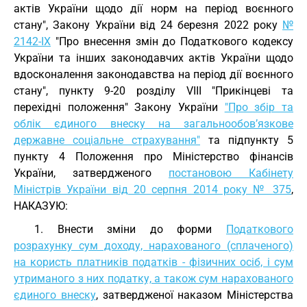
актів України щодо дії норм на період воєнного
стану", Закону України від 24 березня 2022 року
№
2142-IX
"Про внесення змін до Податкового кодексу
України та інших законодавчих актів України щодо
вдосконалення законодавства на період дії воєнного
стану", пункту 9-20 розділу VIII "Прикінцеві та
перехідні положення" Закону України
"Про збір та
облік єдиного внеску на загальнообов’язкове
державне соціальне страхування"
та підпункту 5
пункту 4 Положення про Міністерство фінансів
України, затвердженого
постановою Кабінету
Міністрів України від 20 серпня 2014 року № 375
,
НАКАЗУЮ:
1. Внести зміни до форми
Податкового
розрахунку сум доходу, нарахованого (сплаченого)
на користь платників податків - фізичних осіб, і сум
утриманого з них податку, а також сум нарахованого
єдиного внеску
, затвердженої наказом Міністерства