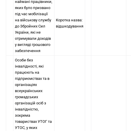
наймані працівники,
яких було призвано
під час мобілізації
на військову службу
Коротка назва:
до Збройних Сил
відшкодування
України, які не
отримували доходів
у вигляді грошового
забезпечення
Особи без
інвалідності, які
працюють на
підприємствах та в
організаціях
всеукраїнських
громадських
організацій осіб з
інвалідністю,
зокрема
товариствах УТОГ та
УТОС, у яких