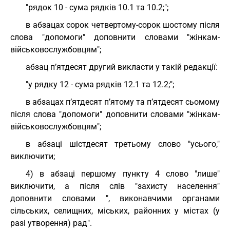
"рядок 10 - сума рядків 10.1 та 10.2;";
в абзацах сорок четвертому-сорок шостому після
слова "допомоги" доповнити словами "жінкам-
військовослужбовцям";
абзац п’ятдесят другий викласти у такій редакції:
"у рядку 12 - сума рядків 12.1 та 12.2;";
в абзацах п’ятдесят п’ятому та п’ятдесят сьомому
після слова "допомоги" доповнити словами "жінкам-
військовослужбовцям";
в абзаці шістдесят третьому слово "усього,"
виключити;
4) в абзаці першому пункту 4 слово "лише"
виключити, а після слів "захисту населення"
доповнити словами ", виконавчими органами
сільських, селищних, міських, районних у містах (у
разі утворення) рад".