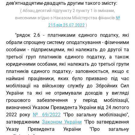
дев’ятнадцятим-двадцять другим такого змісту:
( Абзац десятий підпункту 2 пункту 1 із змінами,
внесеними згідно з Наказом Міністерства фінансів
№
215 від 25.07.2022
)
"рядок 2.6 - платниками єдиного податку, які
обрали спрощену систему оподаткування - фізичними
особами - підприємцями, які належать до другої та
третьої груп платників єдиного податку, а також
юридичними особами, які належать до третьої групи
платників єдиного податку,- заповнюється, якщо є
наймані працівники, яких було призвано під час
мобілізації на військову службу до Збройних Сил
України та які не отримували доходів у вигляді
грошового забезпечення у період мобілізації,
визначеної Указом Президента України від 24 лютого
2022 року
№ 69/2022
"Про загальну мобілізацію",
затвердженим
Законом України
"Про затвердження
Указу Президента України "Про загальну