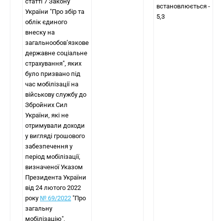
статті 7 Закону
встановлюється -
України "Про збір та
5,3
облік єдиного
внеску на
загальнообов’язкове
державне соціальне
страхування", яких
було призвано під
час мобілізації на
військову службу до
Збройних Сил
України, які не
отримували доходи
у вигляді грошового
забезпечення у
період мобілізації,
визначеної Указом
Президента України
від 24 лютого 2022
року
№ 69/2022
"Про
загальну
мобілізацію",