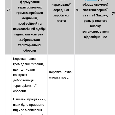
формування
нарахованої
абзацу сьомого)
територіальних
75
середньої
%
частини першої
громад, пройшли
у
заробітної
статті 4 Закону,
медичний,
плати
розмір єдиного
професійний та
внеску
психологічний відбір і
встановлюється
підписали контракт
відповідно - 22
добровольця
територіальної
оборони
Коротка назва:
громадяни України,
що підписали
Коротка назва:
контракт
оплата праці
добровольця
територіальної
оборони
Наймані працівники,
яких було призвано
під час мобілізації