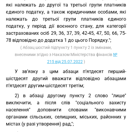
які належать до другої та третьої групи платників
єдиного податку, а також юридичними особами, які
належать до третьої групи платників єдиного
податку, у період дії воєнного стану, для категорії
застрахованих осіб 29, 36, 37, 39, 42-45, 47, 50, 66, 75-
78 відповідно до додатка 1 до цього Порядку.";
( Абзац шостий підпункту 1 пункту 2 із змінами,
внесеними згідно з Наказом Міністерства фінансів
№
215 від 25.07.2022
)
У зв’язку з цим абзаци п’ятдесят перший-
шістдесят другий вважати відповідно абзацами
п’ятдесят другим-шістдесят третім;
2) в абзаці другому пункту 2 слово "лише"
виключити, а після слів "соціального захисту
населення" доповнити словами "виконавчими
органами сільських, селищних, міських, районних у
містах (у разі утворення) рад,";