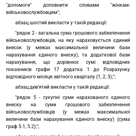
"допомоги" доповнити словами "жінкам-
військовослужбовцям";
абзац шостий викласти у такій редакції:
"рядок 2 - загальна сума грошового забезпечення
військовослужбовців, на яку нараховується єдиний
внесок (у межах максимальної величини бази
нарахування єдиного внеску), та додаткової бази
нарахування, що дорівнює сумі відповідних
показників графи 17 додатка 1 до Розрахунку
відповідного місяця звітного кварталу (1, 2, 3);";
абзац дев’ятий викласти у такій редакції:
"рядок 5 - сукупні суми нарахованого єдиного
внеску на суми грошового забезпечення
військовослужбовців (у межах максимальної
величини бази нарахування єдиного внеску) (сума
граф 5.1, 5.2);";