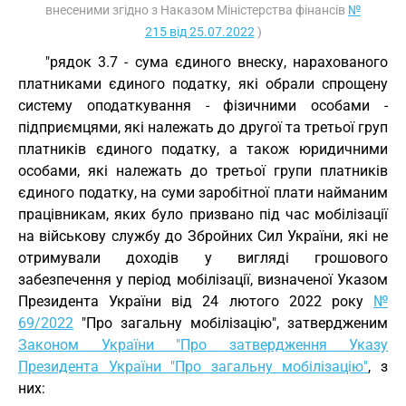
внесеними згідно з Наказом Міністерства фінансів
№
215 від 25.07.2022
)
"рядок 3.7 - сума єдиного внеску, нарахованого
платниками єдиного податку, які обрали спрощену
систему оподаткування - фізичними особами -
підприємцями, які належать до другої та третьої груп
платників єдиного податку, а також юридичними
особами, які належать до третьої групи платників
єдиного податку, на суми заробітної плати найманим
працівникам, яких було призвано під час мобілізації
на військову службу до Збройних Сил України, які не
отримували доходів у вигляді грошового
забезпечення у період мобілізації, визначеної Указом
Президента України від 24 лютого 2022 року
№
69/2022
"Про загальну мобілізацію", затвердженим
Законом України "Про затвердження Указу
Президента України "Про загальну мобілізацію"
, з
них: