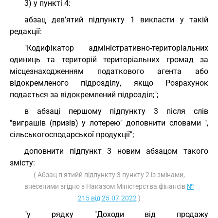
3) у пункті 4:
абзац дев’ятий підпункту 1 викласти у такій
редакції:
"Кодифікатор адміністративно-територіальних
одиниць та територій територіальних громад за
місцезнаходженням податкового агента або
відокремленого підрозділу, якщо Розрахунок
подається за відокремлений підрозділ;";
в абзаці першому підпункту 3 після слів
"виграшів (призів) у лотерею" доповнити словами ",
сільськогосподарської продукції";
доповнити підпункт 3 новим абзацом такого
змісту:
( Абзац п’ятийй підпункту 3 пункту 2 із змінами,
внесеними згідно з Наказом Міністерства фінансів
№
215 від 25.07.2022
)
"у рядку "Доходи від продажу