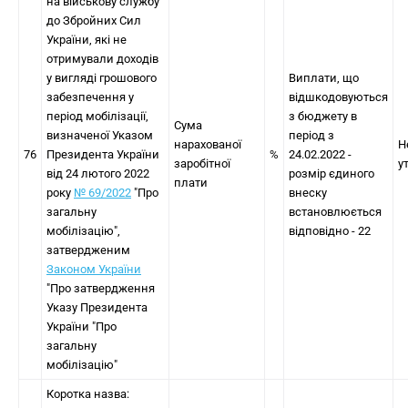
на військову службу
до Збройних Сил
України, які не
отримували доходів
у вигляді грошового
Виплати, що
забезпечення у
відшкодовуються
період мобілізації,
з бюджету в
Сума
визначеної Указом
період з
нарахованої
Н
76
Президента України
%
24.02.2022 -
заробітної
у
від 24 лютого 2022
розмір єдиного
плати
року
№ 69/2022
"Про
внеску
загальну
встановлюється
мобілізацію",
відповідно - 22
затвердженим
Законом України
"Про затвердження
Указу Президента
України "Про
загальну
мобілізацію"
Коротка назва: