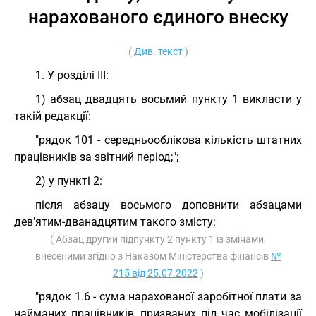
нарахованого єдиного внеску
(
Див. текст
)
1. У розділі III:
1) абзац двадцять восьмий пункту 1 викласти у
такій редакції:
"рядок 101 - середньооблікова кількість штатних
працівників за звітний період;";
2) у пункті 2:
після абзацу восьмого доповнити абзацами
дев’ятим-дванадцятим такого змісту:
( Абзац другий підпункту 2 пункту 1 із змінами,
внесеними згідно з Наказом Міністерства фінансів
№
215 від 25.07.2022
)
"рядок 1.6 - сума нарахованої заробітної плати за
найманих працівників, призваних під час мобілізації