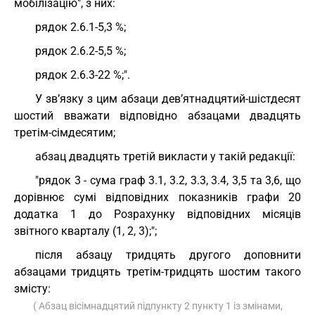
мобілізацію", з них:
рядок 2.6.1-5,3 %;
рядок 2.6.2-5,5 %;
рядок 2.6.3-22 %;".
У зв’язку з цим абзаци дев’ятнадцятий-шістдесят
шостий вважати відповідно абзацами двадцять
третім-сімдесятим;
абзац двадцять третій викласти у такій редакції:
"рядок 3 - сума граф 3.1, 3.2, 3.3, 3.4, 3,5 та 3,6, що
дорівнює сумі відповідних показників графи 20
додатка 1 до Розрахунку відповідних місяців
звітного кварталу (1, 2, 3);";
після абзацу тридцять другого доповнити
абзацами тридцять третім-тридцять шостим такого
змісту:
( Абзац вісімнадцятий підпункту 2 пункту 1 із змінами,