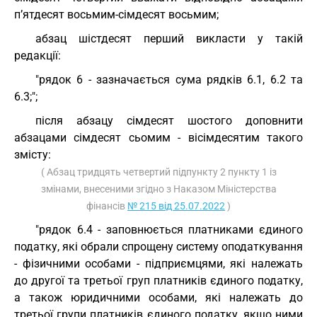
п’ятдесят восьмим-сімдесят восьмим;
абзац шістдесят перший викласти у такій
редакції:
"рядок 6 - зазначається сума рядків 6.1, 6.2 та
6.3;";
після абзацу сімдесят шостого доповнити
абзацами сімдесят сьомим - вісімдесятим такого
змісту:
( Абзац тридцять четвертий підпункту 2 пункту 1 із
змінами, внесеними згідно з Наказом Міністерства
фінансів
№ 215 від 25.07.2022
)
"рядок 6.4 - заповнюється платниками єдиного
податку, які обрали спрощену систему оподаткування
- фізичними особами - підприємцями, які належать
до другої та третьої груп платників єдиного податку,
а також юридичними особами, які належать до
третьої групи платників єдиного податку, якщо ними