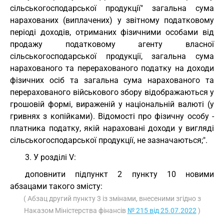
сільськогосподарської продукції" загальна сума
нарахованих (виплачених) у звітному податковому
періоді доходів, отриманих фізичними особами від
продажу податковому агенту власної
сільськогосподарської продукції, загальна сума
нарахованого та перерахованого податку на доходи
фізичних осіб та загальна сума нарахованого та
перерахованого військового збору відображаються у
грошовій формі, вираженій у національній валюті (у
гривнях з копійками). Відомості про фізичну особу -
платника податку, якій нараховані доходи у вигляді
сільськогосподарської продукції, не зазначаються;".
3. У розділі V:
доповнити підпункт 2 пункту 10 новими
абзацами такого змісту:
( Абзац другий пункту 3 із змінами, внесеними згідно з
Наказом Міністерства фінансів
№ 215 від 25.07.2022
)