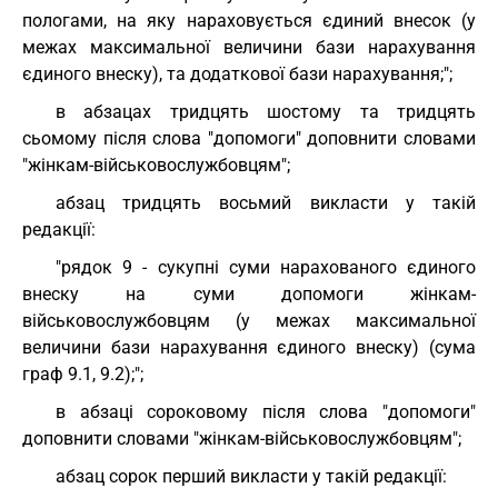
пологами, на яку нараховується єдиний внесок (у
межах максимальної величини бази нарахування
єдиного внеску), та додаткової бази нарахування;";
в абзацах тридцять шостому та тридцять
сьомому після слова "допомоги" доповнити словами
"жінкам-військовослужбовцям";
абзац тридцять восьмий викласти у такій
редакції:
"рядок 9 - сукупні суми нарахованого єдиного
внеску на суми допомоги жінкам-
військовослужбовцям (у межах максимальної
величини бази нарахування єдиного внеску) (сума
граф 9.1, 9.2);";
в абзаці сороковому після слова "допомоги"
доповнити словами "жінкам-військовослужбовцям";
абзац сорок перший викласти у такій редакції: