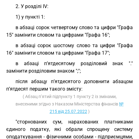
2. У розділі IV:
1) у пункті 1:
в абзаці сорок четвертому слово та цифри "Графа
15" замінити словом та цифрами "Графа 16";
в абзаці сорок шостому слово та цифри "Графа
16" замінити словом та цифрами "Графа 17";
в абзаці п’ятдесятому розділовий знак "."
замінити розділовим знаком ";";
після абзацу п’ятдесятого доповнити абзацом
п’ятдесят першим такого змісту:
( Абзац п’ятий підпункту 1 пункту 2 із змінами,
внесеними згідно з Наказом Міністерства фінансів
№
215 від 25.07.2022
)
"сторнованих сум, нарахованих платниками
єдиного податку, які обрали спрощену систему
оподаткування - фізичними особами - підприємцями,