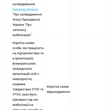
затвердженим
Законом України
"Про затвердження
Указу Президента
України "Про
загальну
мобілізацію"
Коротка назва:
особи, які працюють
на підприємствах та
в організаціях
всеукраїнських
громадських
організацій осіб з
інвалідністю,
зокрема
Коротка назва:
товариствах УТОГ та
відшкодування
УТОС, яких було
призвано під час
мобілізації на
військову службу до