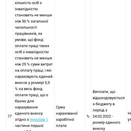
кількість осіб з
інвалідністю
становить не менше
ніж 50 % загальної
чисельності
працівників, за
умови, що фонд
оплати праці таких
осіб з інвалідністю
становить не менше
ніж 25 % суми витрат
на оплату праці, і які
нараховують єдиний
внесок у розмірі 5,3
% на весь фонд
Виплати, що
оплати праці, що є
відшкодовуються
базою для
з бюджету в
нарахування
Сума
період з
єдиного внеску
нарахованої
Н
77
%
24.02.2022 -
згідно з
пунктом 1
заробітної
у
розмір єдиного
частини першої
плати
внеску