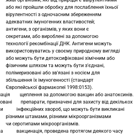
                   або які пройшли обробку для послаблення їхньої
                   вірулентності з одночасним збереженням
                   адекватних імуногенних властивостей;
                   антигени, з організмів, у яких вони є
                   секретами, або вироблені за допомогою
                   технології рекомбінації ДНК. Антигени можуть
                   використовуватись у своєму природному вигляді
                   або можуть бути детоксифіковані хімічним або
                   фізичним шляхом та можуть бути з'єднані,
                   полімеризовані або зв'язані з носієм для
                   збільшення їх імуногенності (стандарт
                   Європейської фармакопеї 1998:0153).
нація        щеплення за допомогою вакцин або анатоксинів.
овані       препарати, призначені для захисту від декількох
и           інфекційних хвороб, що можуть бути викликані
                   різними штамами, різними мікроорганізмами
                   чи серотипами мікроорганізмів.
а           вакцинація, проведена протягом деякого часу