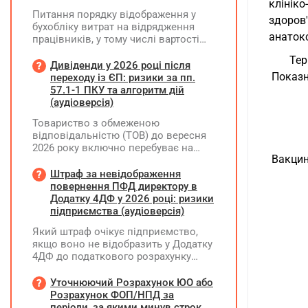
клініко
Питання порядку відображення у
здоров
бухобліку витрат на відрядження
анатокс
працівників, у тому числі вартості
проживання в готелі, яке сплачено з
Тер
карткового рахунку працівника та
Дивіденди у 2026 році після
підтвердження таких операцій
 Показ
переходу із ЄП: ризики за пп.
первинними документами, належать
57.1-1 ПКУ та алгоритм дій
до компетенції Мінфіну
(аудіоверсія)
Товариство з обмеженою
відповідальністю (ТОВ) до вересня
2026 року включно перебуває на
 Вакцин
спрощеній системі оподаткування
(єдиний податок, 3 група, ставка 5%,
Штраф за невідображення
неплатник ПДВ). З 1 жовтня 2026
повернення ПФД директору в
року підприємство переходить на
Додатку 4ДФ у 2026 році: ризики
загальну систему оподаткування
підприємства (аудіоверсія)
(стає платником податку на
Який штраф очікує підприємство,
прибуток). За результатами
якщо воно не відобразить у Додатку
діяльності у періоді 2024–2025 років
4ДФ до податкового розрахунку
(під час перебування на спрощеній
повернення поворотної фінансової
системі) підприємство отримало
допомоги (ПФД) директору?
Уточнюючий Розрахунок ЮО або
чистий прибуток, сума
Розрахунок ФОП/НПД за
нерозподіленого прибутку в балансі
періоди, за якими минув строк