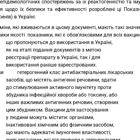
-епідеміологічних спостережень за їх реактогенністю та ім
'я щодо їх безпеки та ефективності розроблені ці Показн
инів) в Україні.
міни, які вживаються в цьому документі, мають такі значе
ники якості  показники, які є обов'язковими для всіх вакцин
                   що пропонуються до використання в Україні,
                   як на етапі подання документів з метою
                   реєстрації препарату в Україні, так і для
                   використання раніше зареєстрованих.
и           гетерогенний клас антибактеріальних лікарських
                   засобів, що містять антигенні речовини, здатні
                   до стимулювання активного імунітету проти
                   збудника інфекційної хвороби або токсину, або
                   інших важливих антигенних речовин, створених
                   цим збудником. Вакцини для застосування
                   у людини можуть містити: організми,
                   інактивовані хімічним або фізичним засобом,
                   що мають адекватні імуногенні властивості;
                   живі організми, які від природи є авірулентними