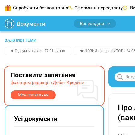
Спробувати безкоштовно
Оформити передплату
Ви
Документи
Всі розділи
ВАЖЛИВІ ТЕМИ
🔉Підсумки тижня. 27-31 липня
💔 НОВИЙ (!) перелік ТОТ з 24.06
Поставити запитання
фахівцям редакції «Дебет-Кредит»
Моє запитання
Про 
(вак
Усі документи