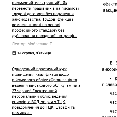
письмовий, електронний). Як
 ефекти
перевести працівників на письмові
 вакцин
трудові договори без порушення
законодавства. Трудові функції і
компетентності на основі
професійного стандарту без
дублювання посадової інструкції...
Лектор: Мойсеєнко Т.
14 серпня, пʼятниця
В 
Одноденний практичний курс
викорис
підвищення кваліфікації щодо
- р
військового обліку «Організація та
післяв
ведення військового обліку: зміни з
27 червня! Електронний
час
персональний облік, ведення
списків, е-ВОД, звірки з ТЦК,
час
повідомлення до ТЦК, штрафи та
час
помилки...