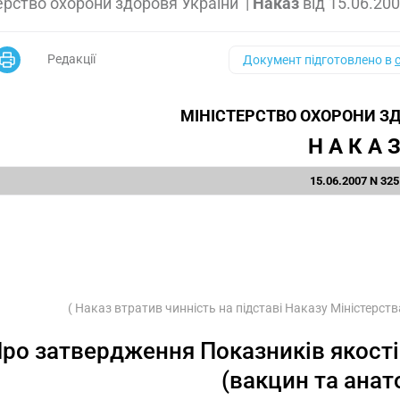
ерство охорони здоровя України
|
Наказ
від
15.06.20
Редакції
Документ підготовлено в
МІНІСТЕРСТВО ОХОРОНИ ЗД
Н А К А 
15.06.2007 N 325
( Наказ втратив чинність на підставі Наказу Міністерст
ро затвердження Показників якості
(вакцин та анат