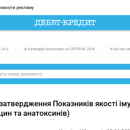
мкнути рекламу
.26 р.
📅 Календар бухгалтера на СЕРПЕНЬ 2026
☀️Що нас че
затвердження Показників якості іму
цин та анатоксинів)