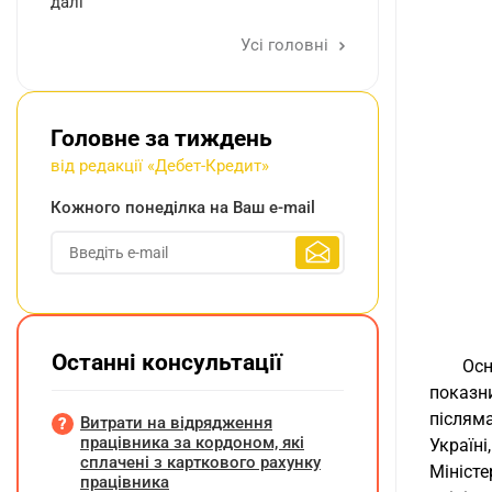
далі
Усі головні
Головне за тиждень
від редакції «Дебет-Кредит»
Кожного понеділка на Ваш e-mail
Останні консультації
Осн
показн
післям
Витрати на відрядження
працівника за кордоном, які
Україн
сплачені з карткового рахунку
Міністе
працівника