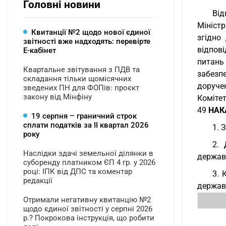
Головні новини
Від
Міністр
Квитанції №2 щодо нової єдиної
згідно
звітності вже надходять: перевірте
відпові
Е-кабінет
питань 
Квартальне звітування з ПДВ та
забезп
складання тільки щомісячних
доруче
зведених ПН для ФОПів: проєкт
закону від Мінфіну
Комітет
49
НАК
19 серпня – граничний строк
сплати податків за ІI квартал 2026
1. 
року
2. 
Наслідки здачі земельної ділянки в
державн
суборенду платником ЄП 4 гр. у 2026
році: ІПК від ДПС та коментар
3. 
редакції
державн
Отримали негативну квитанцію №2
щодо єдиної звітності у серпні 2026
р.? Покрокова інструкція, що робити