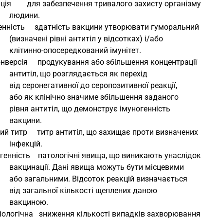
ація        для забезпечення тривалого захисту організму
                   людини.
генність     здатність вакцини утворювати гуморальний
                   (визначені рівні антитіл у відсотках) і/або
                   клітинно-опосередкований імунітет.
онверсія     продукування або збільшення концентрації
                   антитіл, що розглядається як перехід
                   від серонегативної до серопозитивної реакції,
                   або як клінічно значиме збільшення заданого
                   рівня антитіл, що демонструє імуногенність
                   вакцини.
ний титр     титр антитіл, що захищає проти визначених
                   інфекцій.
огенність    патологічні явища, що виникають унаслідок
                   вакцинації. Дані явища можуть бути місцевими
                   або загальними. Відсоток реакцій визначається
                   від загальної кількості щеплених даною
                   вакциною.
міологічна   зниження кількості випадків захворювання