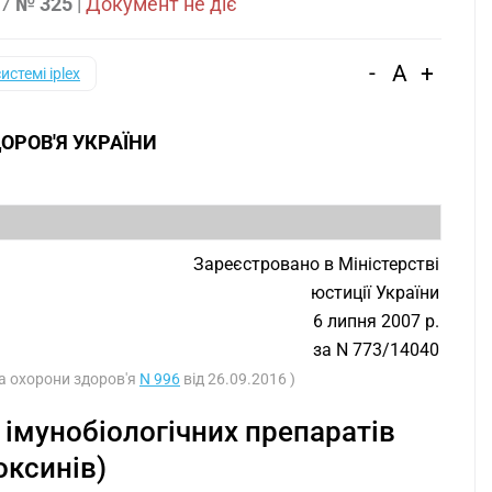
07
№ 325
|
Документ не діє
-
A
+
системі iplex
ОРОВ'Я УКРАЇНИ
З
Зареєстровано в Міністерстві
юстиції України
6 липня 2007 р.
за N 773/14040
ва охорони здоров'я
N 996
від 26.09.2016 )
 імунобіологічних препаратів
оксинів)