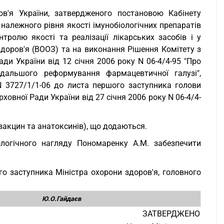
в'я України, затвердженого постановою Кабінету
належного рівня якості імунобіологічних препаратів
тролю якості та реалізації лікарських засобів і у
 здоров'я (ВООЗ) та на виконання Рішення Комітету з
ди України від 12 січня 2006 року N 06-4/4-95 "Про
дальшого реформування фармацевтичної галузі",
N 3727/1/1-06 до листа першого заступника голови
ховної Ради України від 27 січня 2006 року N 06-4/4-
(вакцин та анатоксинів), що додаються.
ологічного нагляду Пономаренку А.М. забезпечити
о заступника Міністра охорони здоров'я, головного
Ю.О.Гайдаєв
ЗАТВЕРДЖЕНО