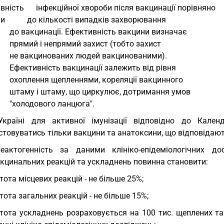
вність      інфекційної хвороби після вакцинації порівняно
и           до кількості випадків захворювання
                   до вакцинації. Ефективність вакцини визначає
                   прямий і непрямий захист (тобто захист
                   не вакцинованих людей вакцинованими).
                   Ефективність вакцинації залежить від рівня
                   охоплення щепленнями, кореляції вакцинного
                   штаму і штаму, що циркулює, дотримання умов
                   "холодового ланцюга".
Україні для активної імунізації відповідно до Кале
товуватись тільки вакцини та анатоксини, що відповідают
еактогенність за даними клініко-епідеміологічних до
акцинальних реакцій та ускладнень повинна становити:
тота місцевих реакцій - не більше 25%;
тота загальних реакцій - не більше 15%;
тота ускладнень розраховується на 100 тис. щеплених т