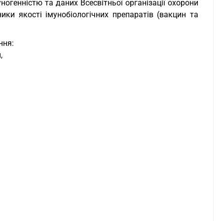
уногенністю та даних Всесвітньої організації охорони
ики якості імунобіологічних препаратів (вакцин та
ння:
,