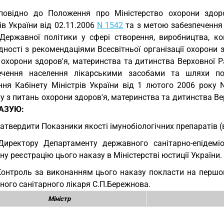
повідно до Положення про Міністерство охорони здоро
ів України від 02.11.2006
N 1542
та з метою забезпечення 
 Державної політики у сфері створення, виробництва, кон
дності з рекомендаціями Всесвітньої організації охорони
охорони здоров'я, материнства та дитинства Верховної Ра
ечення населення лікарськими засобами та шляхи по
ння Кабінету Міністрів України від 1 лютого 2006 року 
у з питань охорони здоров'я, материнства та дитинства Вер
АЗУЮ:
Затвердити Показники якості імунобіологічних препаратів 
Директору Департаменту державного санітарно-епідемі
у реєстрацію цього наказу в Міністерстві юстиції України.
Контроль за виконанням цього наказу покласти на першог
ого санітарного лікаря С.П.Бережнова.
Міністр