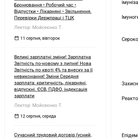
б) нерезидентом?
 імуніз
Бронювання • Робочий час •
Відпустки • Лікарняні • Звільнення.
 Імуно
Перевірки Держпраці і ТЦК
Лектор: Мойсеєнко Т.
11 серпня, вівторок
 Серок
Великі зарплатні зміни! Зарплатна
Звітність по-новому з липня! Нова
Звітність по квоті 4% та внеску за її
невиконання! Зміни Середня
зарплата: критичність, лікарняні,
 Захис
відпускні. ЄСВ, ПДФО, індексація
зарплати
 Реакт
Лектор: Мойсеєнко Т.
12 серпня, середа
Сучасний трудовий договір (усний,
 Епіде