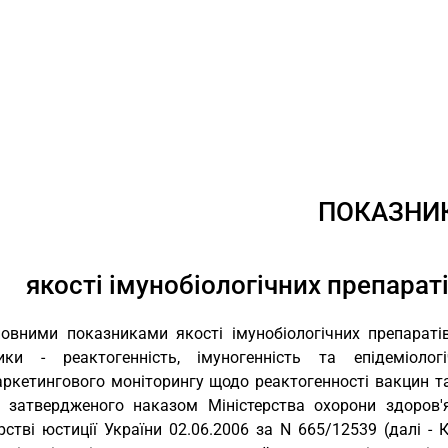
ПОКАЗНИ
якості імунобіологічних препараті
овними показниками якості імунобіологічних препаратів
ики - реактогенність, імуногенність та епідеміоло
аркетингового моніторингу щодо реактогенності вакцин т
і, затвердженого наказом Міністерства охорони здоров'
рстві юстиції України 02.06.2006 за N 665/12539 (далі -