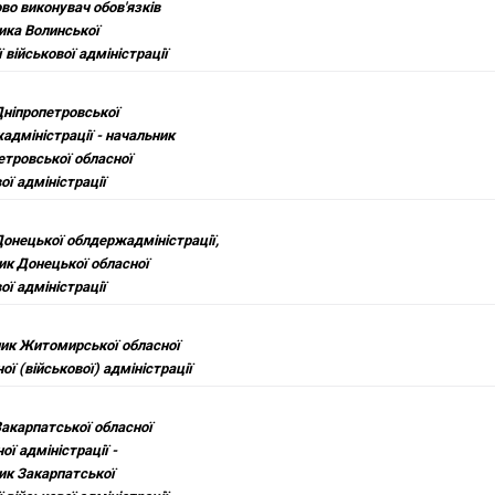
во виконувач обов'язків
ика Волинської
 військової адміністрації
Дніпропетровської
адміністрації - начальник
етровської обласної
ої адміністрації
Донецької облдержадміністрації,
ик Донецької обласної
ої адміністрації
ик Житомирської обласної
ї (військової) адміністрації
Закарпатської обласної
ї адміністрації -
ик Закарпатської