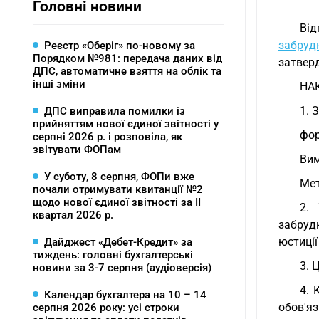
Головні новини
Від
забруд
Реєстр «Оберіг» по-новому за
Порядком №981: передача даних від
затверд
ДПС, автоматичне взяття на облік та
інші зміни
НА
1. 
ДПС виправила помилки із
прийняттям нової єдиної звітності у
фор
серпні 2026 р. і розповіла, як
звітувати ФОПам
Вим
У суботу, 8 серпня, ФОПи вже
Мет
почали отримувати квитанції №2
щодо нової єдиної звітності за ІІ
2.
квартал 2026 р.
забруд
юстиції
Дайджест «Дебет-Кредит» за
тиждень: головні бухгалтерські
3. 
новини за 3-7 серпня (аудіоверсія)
4. 
Календар бухгалтера на 10 – 14
обов'яз
серпня 2026 року: усі строки