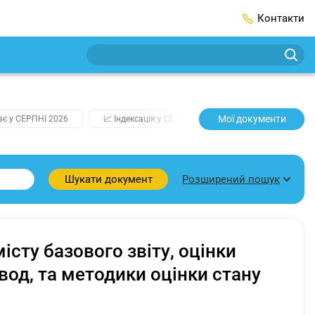
Контакти
Мої документи
ає у СЕРПНІ 2026
📈 Індексація у СЕРПНІ
2️⃣0️⃣2️⃣7️⃣ Усі ключо
Розширений пошук
Шукати документ
сту базового звіту, оцінки
вод, та методики оцінки стану