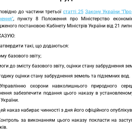
повідно до частини третьої
статті 25
Закону України "Про
нення"
, пункту 8 Положення про Міністерство економік
женого постановою Кабінету Міністрів України від 21 лип
КАЗУЮ:
Затвердити такі, що додаються:
му базового звіту;
оги до змісту базового звіту, оцінки стану забруднення зе
одику оцінки стану забруднення земель та підземних вод.
 Управлінню охорони навколишнього природного сере
нення забезпечити подання цього наказу в установленом
 України.
Цей наказ набирає чинності з дня його офіційного опубліку
Контроль за виконанням цього наказу покласти на засту
ків.