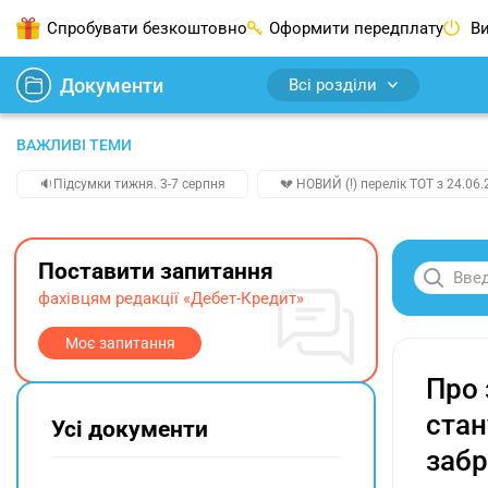
Спробувати безкоштовно
Оформити передплату
Ви
Документи
Всі розділи
ВАЖЛИВІ ТЕМИ
🔉Підсумки тижня. 3-7 серпня
💔 НОВИЙ (!) перелік ТОТ з 24.06.
Поставити запитання
фахівцям редакції «Дебет-Кредит»
Моє запитання
Про 
стан
Усі документи
забр