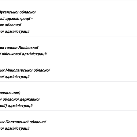
Луганської обласної
ї адміністрації -
ик обласної
ої адміністрації
ик голови Львівської
 військової адміністрації
ик Миколаївської обласної
ої адміністрації
(начальник)
ї обласної державної
вої) адміністрації
ик Полтавської обласної
ої адміністрації