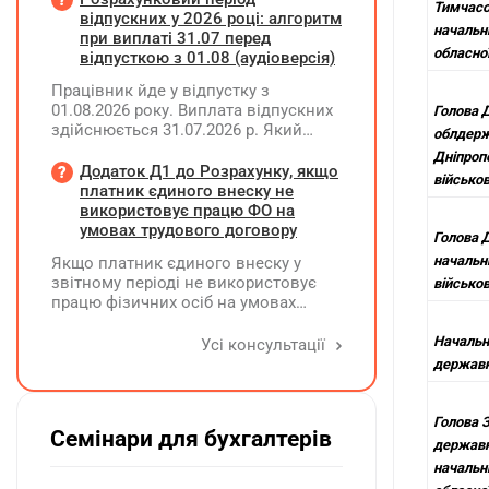
Тимчасо
міжнародного договору для
відпускних у 2026 році: алгоритм
начальн
визначення ставки податку на
при виплаті 31.07 перед
обласної
доходи нерезидентів (базова 15% чи
відпусткою з 01.08 (аудіоверсія)
зменшена 10%)?
Працівник йде у відпустку з
01.08.2026 року. Виплата відпускних
Голова 
здійснюється 31.07.2026 р. Який
облдерж
розрахунковий період
Дніпроп
застосовується для нарахування
Додаток Д1 до Розрахунку, якщо
військов
відпускних згідно з нормами
платник єдиного внеску не
законодавства?
використовує працю ФО на
умовах трудового договору
Голова 
начальн
Якщо платник єдиного внеску у
звітному періоді не використовує
військов
працю фізичних осіб на умовах
трудового договору (контракту) або
на інших умовах, передбачених
Начальн
Усі консультації
законодавством, Додаток Д1/
державно
Додаток ФІЗ-Д1 за відповідний
період не подається
Голова 
Семінари для бухгалтерів
державно
начальн