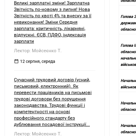
обласної
Великі зарплатні зміни! Зарплатна
Звітність по-новому з липня! Нова
Звітність по квоті 4% та внеску за її
Голова З
невиконання! Зміни Середня
державн
зарплата: критичність, лікарняні,
обласної
відпускні. ЄСВ, ПДФО, індексація
зарплати
Голова 
Лектор: Мойсеєнко Т.
обласної
начальн
12 серпня, середа
військов
Сучасний трудовий договір (усний,
Начальн
письмовий, електронний). Як
військов
перевести працівників на письмові
трудові договори без порушення
Начальн
законодавства. Трудові функції і
обласної
компетентності на основі
професійного стандарту без
дублювання посадової інструкції...
Начальн
обласної
Лектор: Мойсеєнко Т.