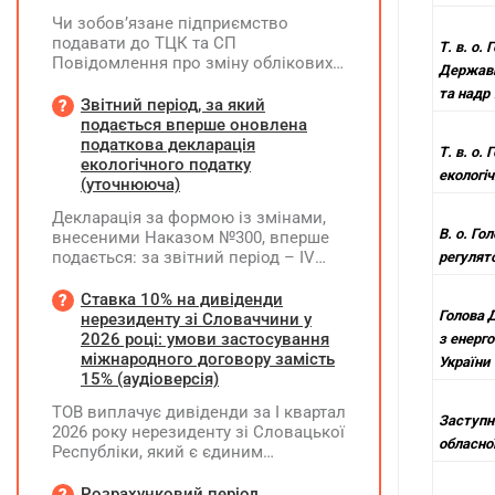
Чи зобов’язане підприємство
подавати до ТЦК та СП
Т. в. о. 
Повідомлення про зміну облікових
Державн
даних (додаток 4), якщо на
та надр 
підприємстві відсутні працівники,
Звітний період, за який
які є суб’єктами військового обліку?
подається вперше оновлена
податкова декларація
Т. в. о.
екологічного податку
екологіч
(уточнююча)
Декларація за формою із змінами,
В. о. Го
внесеними Наказом №300, вперше
подається: за звітний період – ІV
регулят
квартал 2026 року; при самостійному
виправленні помилок, допущених за
Ставка 10% на дивіденди
минулі податкові (звітні) періоди – з
Голова 
нерезиденту зі Словаччини у
01.01.2027 року
2026 році: умови застосування
з енерг
міжнародного договору замість
України
15% (аудіоверсія)
ТОВ виплачує дивіденди за І квартал
Заступн
2026 року нерезиденту зі Словацької
обласної
Республіки, який є єдиним
учасником товариства. Які умови
застосування положень
Розрахунковий період