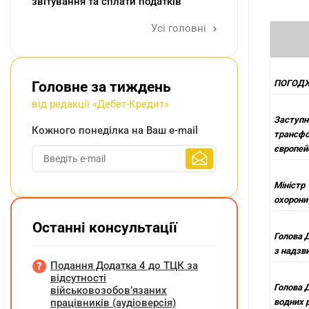
звітування та сплати податків
Усі головні
ПОГОД
Головне за тиждень
від редакції «Дебет-Кредит»
Заступн
Кожного понеділка на Ваш e-mail
трансфо
європейс
Міністр
охорони 
Останні консультації
Голова 
з надзв
Подання Додатка 4 до ТЦК за
відсутності
Голова 
військовозобов’язаних
працівників (аудіоверсія)
водних 