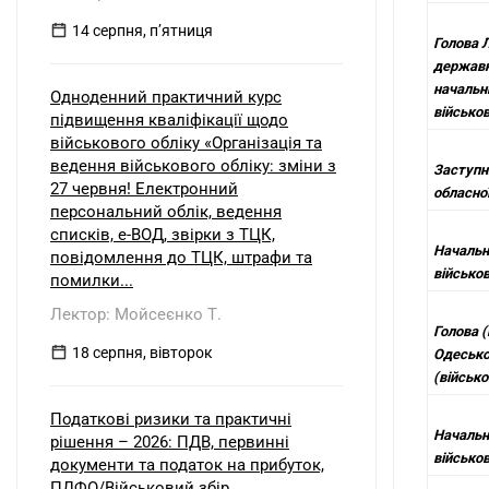
14 серпня, пʼятниця
Голова 
державно
начальн
Одноденний практичний курс
військов
підвищення кваліфікації щодо
військового обліку «Організація та
ведення військового обліку: зміни з
Заступн
27 червня! Електронний
обласної
персональний облік, ведення
списків, е-ВОД, звірки з ТЦК,
Начальн
повідомлення до ТЦК, штрафи та
військов
помилки...
Лектор: Мойсеєнко Т.
Голова 
18 серпня, вівторок
Одесько
(військо
Податкові ризики та практичні
Начальн
рішення – 2026: ПДВ, первинні
військов
документи та податок на прибуток,
ПДФО/Військовий збір