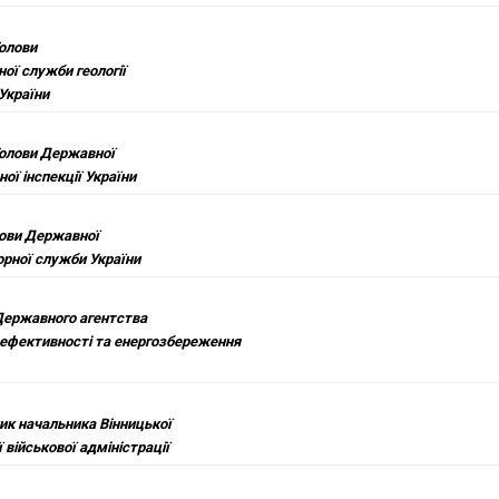
Голови
ої служби геології
України
 Голови Державної
ної інспекції України
лови Державної
орної служби України
Державного агентства
оефективності та енергозбереження
ик начальника Вінницької
 військової адміністрації