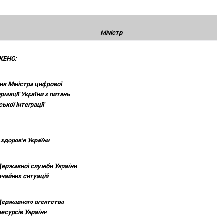
Міністр
ЖЕНО:
ик Міністра цифрової
рмації України з питань
ької інтеграції
здоров'я України
Державної служби України
ичайних ситуацій
Державного агентства
ресурсів України