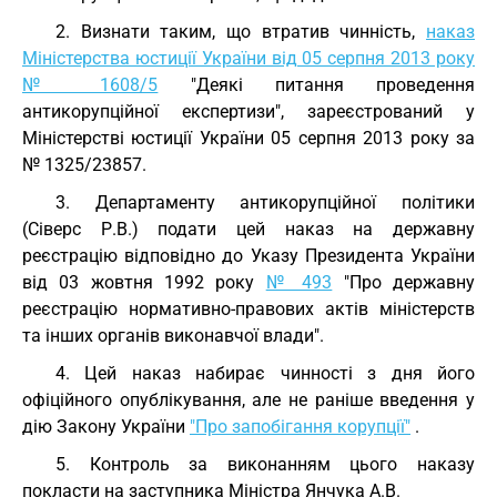
2. Визнати таким, що втратив чинність,
наказ
Міністерства юстиції України від 05 серпня 2013 року
№ 1608/5
"Деякі питання проведення
антикорупційної експертизи", зареєстрований у
Міністерстві юстиції України 05 серпня 2013 року за
№ 1325/23857.
3. Департаменту антикорупційної політики
(Сіверс Р.В.) подати цей наказ на державну
реєстрацію відповідно до Указу Президента України
від 03 жовтня 1992 року
№ 493
"Про державну
реєстрацію нормативно-правових актів міністерств
та інших органів виконавчої влади".
4. Цей наказ набирає чинності з дня його
офіційного опублікування, але не раніше введення у
дію Закону України
"Про запобігання корупції"
.
5. Контроль за виконанням цього наказу
покласти на заступника Міністра Янчука А.В.