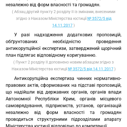
незалежно від форм власності та громадян.
( Абзац другий пункту 2 розділу II із змінами, внесеними
згідно з Наказом Міністерства юстиції
№ 3572/5 від
14.11.2017
)
У разі надходження додаткових пропозицій,
обґрунтованих необхідністю проведення
антикорупційної експертизи, затверджений щорічний
план підлягає відповідному коригуванню.
( Пункт 2 розділу II доповнено новим абзацом згідно з
Наказом Міністерства юстиції
№ 3572/5 від 14.11.2017
)
Антикорупційна експертиза чинних нормативно-
правових актів, сформованих на підставі пропозицій,
що надійшли від державних органів, органів влади
Автономної Республіки Крим, органів місцевого
самоврядування, підприємств, установ, організацій
незалежно від форм власності та громадян
проводиться структурними підрозділами апарату
Міністерства юстиції відповідно до компетенції.