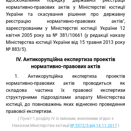
вдосконалення порядку державної реєстрації
нормативно-правових актів у Міністерстві юстиції
України та скасування рішення про державну
реєстрацію нормативно-правових актів",
зареєстрованим у Міністерстві юстиції України 12
квітня 2005 року за № 381/10661 (у редакції наказу
Міністерства юстиції України від 15 травня 2013 року
№ 883/5).
IV. Антикорупційна експертиза проектів
нормативно-правових актів
1. Антикорупційна експертиза проектів
нормативно-правових актів проводиться як
складова частина їх правової експертизи
структурними підрозділами апарату Міністерства
юстиції, до повноважень яких віднесено проведення
правової експертизи.
( Пункт 1 розділу IV із змінами, внесеними згідно з
Наказом Міністерства юстиції
№ 3572/5 від 14.11.2017
)