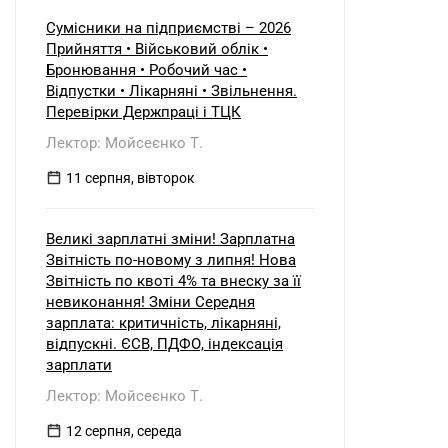
Сумісники на підприємстві – 2026
Прийняття • Військовий облік •
Бронювання • Робочий час •
Відпустки • Лікарняні • Звільнення.
Перевірки Держпраці і ТЦК
Лектор: Мойсеєнко Т.
11 серпня, вівторок
Великі зарплатні зміни! Зарплатна
Звітність по-новому з липня! Нова
Звітність по квоті 4% та внеску за її
невиконання! Зміни Середня
зарплата: критичність, лікарняні,
відпускні. ЄСВ, ПДФО, індексація
зарплати
Лектор: Мойсеєнко Т.
12 серпня, середа