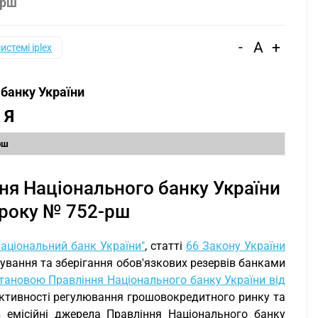
-рш
-
A
+
системі iplex
банку України
 Я
рш
ня Національного банку України
 року № 752-рш
Національний банк України"
, статті
66 Закону України
вання та зберігання обов'язкових резервів банками
тановою Правління Національного банку України від
ективності регулювання грошовокредитного ринку та
 емісійні джерела Правління Національного банку