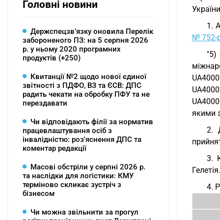
Головні новини
Україн
1. 
Держспецзв’язку оновила Перелік
№ 752-
забороненого ПЗ: на 5 серпня 2026
р. у ньому 2020 програмних
"5)
продуктів (+250)
міжнар
Квитанції №2 щодо нової єдиної
UA4000
звітності з ПДФО, ВЗ та ЄСВ: ДПС
UA4000
радить чекати на обробку ПФУ та не
UA4000
перездавати
якими з
Чи відповідають філії за норматив
2. 
працевлаштування осіб з
інвалідністю: роз'яснення ДПС та
прийнят
коментар редакції
3. 
Масові обстріли у серпні 2026 р.
Гелетія
та наслідки для логістики: КМУ
терміново скликає зустріч з
4. 
бізнесом
Чи можна звільнити за прогул