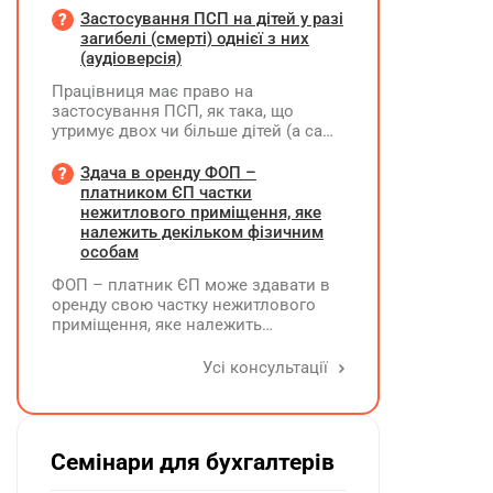
належного оформлення такої
Застосування ПСП на дітей у разі
премії?
загибелі (смерті) однієї з них
(аудіоверсія)
Працівниця має право на
застосування ПСП, як така, що
утримує двох чи більше дітей (а саме
- 4 дитини). У червні поточного року
одна дитина загинула. Як надалі
Здача в оренду ФОП –
правильно застосовувати ПСП?
платником ЄП частки
Працівниця має подати нову заяву
нежитлового приміщення, яке
на застосування ПСП?
належить декільком фізичним
особам
ФОП – платник ЄП може здавати в
оренду свою частку нежитлового
приміщення, яке належить
декільком ФО на праві спільної
власності із поділом на частки
Усі консультації
кожна з яких до 900 кв. метрів, а
загальна площа перевищує 900 кв.
метрів, якщо вона має КВЕД 68.20
Семінари для бухгалтерів