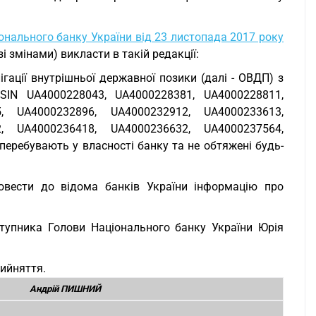
онального банку України від 23 листопада 2017 року
і змінами) викласти в такій редакції:
гації внутрішньої державної позики (далі - ОВДП) з
SIN UA4000228043, UA4000228381, UA4000228811,
, UA4000232896, UA4000232912, UA4000233613,
, UA4000236418, UA4000236632, UA4000237564,
еребувають у власності банку та не обтяжені будь-
овести до відома банків України інформацію про
тупника Голови Національного банку України Юрія
рийняття.
Андрій ПИШНИЙ