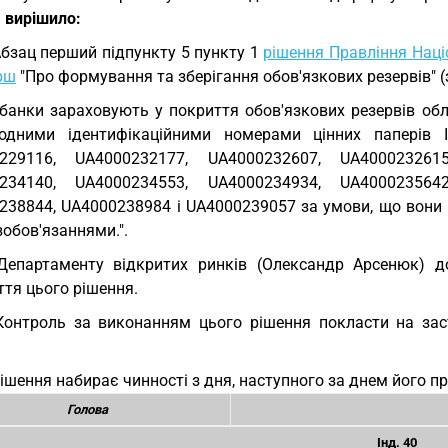
и
вирішило:
Абзац перший підпункту 5 пункту 1
рішення Правління Наці
рш
"Про формування та зберігання обов'язкових резервів" (з
 банки зараховують у покриття обов'язкових резервів облі
одними ідентифікаційними номерами цінних паперів I
229116, UA4000232177, UA4000232607, UA4000232615
234140, UA4000234553, UA4000234934, UA4000235642
238844, UA4000238984 і UA4000239057 за умови, що вони п
обов'язаннями.".
Департаменту відкритих ринків (Олександр Арсенюк) д
тя цього рішення.
Контроль за виконанням цього рішення покласти на зас
.
Рішення набирає чинності з дня, наступного за днем його п
Голова
Інд. 40