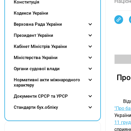
Націон
Конституція
Кодекси України
Верховна Рада України
Президент України
Кабінет Міністрів України
Міністерства України
Органи судової влади
Про
Нормативні акти міжнародного
характеру
Документи СРСР та УРСР
Від
Cтандарти бух.обліку
"Про ба
України
11 гру
сприян