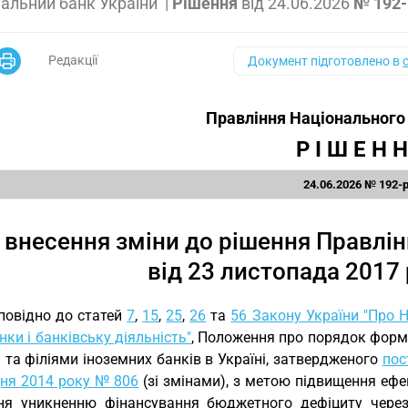
альний банк України
|
Рішення
від
24.06.2026
№ 192
Редакції
Документ підготовлено в
Правління Національного 
Р І Ш Е Н Н
24.06.2026 № 192-
 внесення зміни до рішення Правлін
від 23 листопада 2017
повідно до статей
7
,
15
,
25
,
26
та
56 Закону України "Про 
нки і банківську діяльність"
, Положення про порядок форму
 та філіями іноземних банків в Україні, затвердженого
пос
дня 2014 року № 806
(зі змінами), з метою підвищення еф
ня уникненню фінансування бюджетного дефіциту через