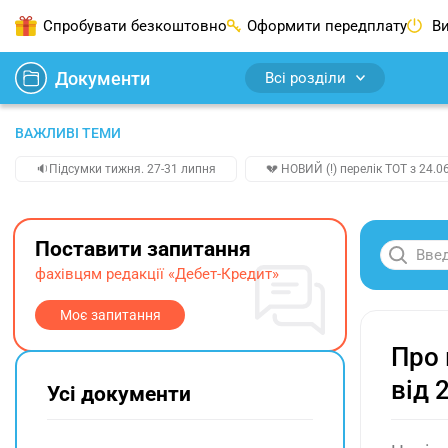
Спробувати безкоштовно
Оформити передплату
Ви
Документи
Всі розділи
ВАЖЛИВІ ТЕМИ
🔉Підсумки тижня. 27-31 липня
💔 НОВИЙ (!) перелік ТОТ з 24.06
Поставити запитання
фахівцям редакції «Дебет-Кредит»
Моє запитання
Про 
від 
Усі документи