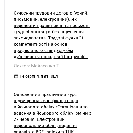
Сучасний трудовий договір (усний,
письмовий, електронний). Як
перевести працівників на письмові
трудові договори без порушення
законодавства. Трудові функції і
компетентності на основі
професійного стандарту без
дублювання посадової інструкції...
Лектор: Мойсеєнко Т.
14 серпня, пʼятниця
Одноденний практичний курс
підвищення кваліфікації щодо
військового обліку «Організація та
ведення військового обліку: зміни з
27 червня! Електронний
персональний облік, ведення
списків, е-ВОД, звірки з ТЦК,