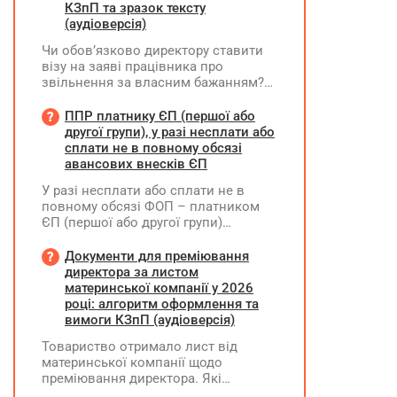
КЗпП та зразок тексту
(аудіоверсія)
Чи обов’язково директору ставити
візу на заяві працівника про
звільнення за власним бажанням?
Якщо так, який текст візи є бажаним
згідно з нормами КЗпП?
ППР платнику ЄП (першої або
другої групи), у разі несплати або
сплати не в повному обсязі
авансових внесків ЄП
У разі несплати або сплати не в
повному обсязі ФОП – платником
ЄП (першої або другої групи)
авансових внесків єдиного податку,
за результатами акта перевірки
Документи для преміювання
щодо таких виявлених порушень
директора за листом
визначається сума штрафу та
материнської компанії у 2026
складається ППР за формою «Ш»
році: алгоритм оформлення та
вимоги КЗпП (аудіоверсія)
Товариство отримало лист від
материнської компанії щодо
преміювання директора. Які
додаткові документи необхідні для