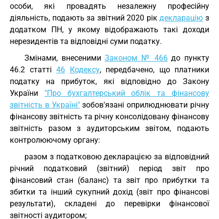
особи, які провадять незалежну професійну
діяльність, подають за звітний 2020 рік
декларацію
з
додатком ПН, у якому відображають такі доходи
нерезидентів та відповідні суми податку.
Змінами, внесеними
Законом № 466
до пункту
46.2 статті
46
Кодексу
, передбачено, що платники
податку на прибуток, які відповідно до Закону
України
"Про бухгалтерський облік та фінансову
звітність в Україні"
зобов'язані оприлюднювати річну
фінансову звітність та річну консолідовану фінансову
звітність разом з аудиторським звітом, подають
контролюючому органу:
разом з податковою декларацією за відповідний
річний податковий (звітний) період звіт про
фінансовий стан (баланс) та звіт про прибутки та
збитки та інший сукупний дохід (звіт про фінансові
результати), складені до перевірки фінансової
звітності аудитором;