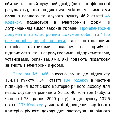
збитки та інший сукупний дохід (звіт про фінансові
результати), що подаються згідно з вимогами
абзаців першого та другого пункту 46.2 статті
46
Кодексу
, подаються в електронній формі з
дотриманням вимог законів України
"Про електронні
документи та електронний документообіг"
та
"Про
електронні довірчі послуги"
до контролюючих
органів платниками податку на прибуток
підприємств та неприбутковими підприємствами,
установами, організаціями, які подають податкову
звітність в електронній формі.
Законом № 466
внесено зміни до підпункту
134.1.1 пункту 134.1 статті
134
Кодексу
в частині
підвищення вартісного критерію річного доходу для
незастосування різниць з 20 до 40 млн грн (набули
чинності 23 травня 2020 року) та до пункту 137.5
статті
137
Кодексу
у частині підвищення вартісного
критерію річного доходу для застосування річного