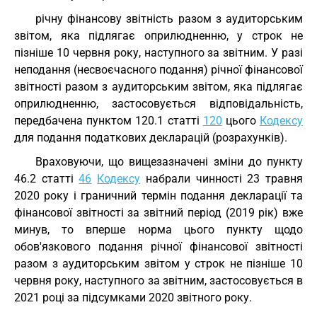
річну фінансову звітність разом з аудиторським
звітом, яка підлягає оприлюдненню, у строк не
пізніше 10 червня року, наступного за звітним. У разі
неподання (несвоєчасного подання) річної фінансової
звітності разом з аудиторським звітом, яка підлягає
оприлюдненню, застосовується відповідальність,
передбачена пунктом 120.1 статті
120
цього
Кодексу
для подання податкових декларацій (розрахунків).
Враховуючи, що вищезазначені зміни до пункту
46.2 статті
46
Кодексу
набрали чинності 23 травня
2020 року і граничний термін подання декларації та
фінансової звітності за звітний період (2019 рік) вже
минув, то вперше норма цього пункту щодо
обов'язкового подання річної фінансової звітності
разом з аудиторським звітом у строк не пізніше 10
червня року, наступного за звітним, застосовується в
2021 році за підсумками 2020 звітного року.