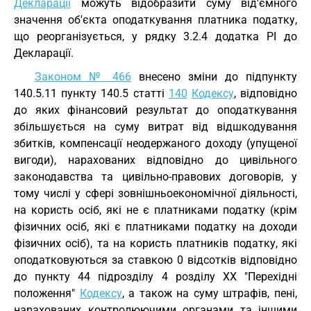
Декларації
можуть відобразити суму від'ємного
значення об'єкта оподаткування платника податку,
що реорганізується, у рядку 3.2.4 додатка РІ до
Декларації.
Законом № 466
внесено зміни до підпункту
140.5.11 пункту 140.5 статті
140
Кодексу
, відповідно
до яких фінансовий результат до оподаткування
збільшується на суму витрат від відшкодування
збитків, компенсації неодержаного доходу (упущеної
вигоди), нарахованих відповідно до цивільного
законодавства та цивільно-правових договорів, у
тому числі у сфері зовнішньоекономічної діяльності,
на користь осіб, які не є платниками податку (крім
фізичних осіб, які є платниками податку на доходи
фізичних осіб), та на користь платників податку, які
оподатковуються за ставкою 0 відсотків відповідно
до пункту 44 підрозділу 4 розділу XX "Перехідні
положення"
Кодексу
, а також на суму штрафів, пені,
нарахованих контролюючими органами та іншими