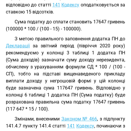
відповідно до статті
141
Кодексу
оподатковується за
ставкою 15 відсотків.
Сума податку до сплати становить 17647 гривень
(100000 * 100 / (100 - 15) - 100000).
З метою правильного заповнення додатка ПН до
Декларації
за звітний період (півріччя 2020 року)
рекомендуємо у колонці 3 таблиці 1 додатка ПН
(Сума доходів) зазначати суму доходу нерезидента,
обчислену з урахуванням формули СД * 100 / (100 -
СП), тобто на підставі вищенаведеного прикладу
виплати доходу у негрошовій формі у цій колонці
буде зазначена сума 117647 гривень. Відповідно у
колонці 6 таблиці 1 додатка ПН (Сума податку) буде
розрахована правильна сума податку 17647 гривень
(117 647 * 15 / 100).
Змінами, внесеними
Законом № 466
, з підпункту
141.4.7 пункту 141.4 статті
141
Кодексу
, починаючи з