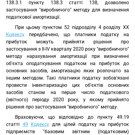
138.3.1 пункту 138.3 статті 138, дозволено
застосування "виробничого" методу для визначення
податкової амортизації.
При цьому пунктом 52 підрозділу 4 розділу XX
Кодексу
передбачено, що платники податку на
прибуток можуть прийняти рішення про
застосування з II-IV кварталу 2020 року "виробничого"
методу нарахування амортизації при визначенні
об'єкта оподаткування податком на прибуток до
основних засобів, амортизацію яких розпочато за
іншим методом. Такі платники податку зобов'язані
провести інвентаризацію цих об'єктів основних
засобів станом на перше число податкового
(звітного) періоду 2020 року, у якому прийнято
рішення про застосування "виробничого" методу.
Враховуючи, що відповідно до пункту 49.19
статті
49
Кодексу
для цілей податку на прибуток
підприємств "базовим звітним (податковим)