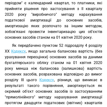
періодом" є календарний квартал, то платники, які
прийняти рішення про застосування з II кварталу
2020 року "виробничого" методу нарахування
податкової амортизації до основних засобів,
амортизацію яких розпочато за іншим методом,
зобов'язані провести інвентаризацію цих об'єктів
основних засобів станом на 01 квітня 2020 року.
Як передбачено пунктом 52 підрозділу 4 розділу
XX
Кодексу
, якщо загальна балансова вартість (без
урахування переоцінки) основних засобів за даними
бухгалтерського обліку станом на 01 квітня 2020
року менша ніж балансова (залишкова) вартість
основних засобів, розрахована відповідно до вимог
розділу III цього
Кодексу
, різниця, що виникає в
результаті такого порівняння, амортизується як
окремий об'єкт основних засобів із застосуванням
"прямолінійного" методу нарахування амортизації
протягом двадцяти податкових (звітних) кварталів