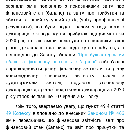
зазнали змін порівняно з показниками звіту про
фінансовий стан (баланс) та звіту про прибутки та
збитки та інший сукупний дохід (звіту про фінансові
результати), що були подані разом з податковою
декларацією з податку на прибуток підприємств за
2020 рік, та такі зміни вплинули на показники такої
річної декларації, платники податку на прибуток, які
відповідно до Закону України
"Про бухгалтерський
облік та фінансову звітність в Україні"
зобов'язані
оприлюднювати річну фінансову звітність та річну
консолідовану фінансову звітність разом з
аудиторським звітом, подають уточнюючу
декларацію до річної податкової декларації за 2020
рік у строк не пізніше 10 червня 2021 року.
Крім того, звертаємо увагу, що пункт 49.4 статті
49
Кодексу
відповідно до внесених
Законом № 466
змін передбачає, що фінансова звітність, звіт про
фінансовий стан (баланс) та звіт про прибутки та