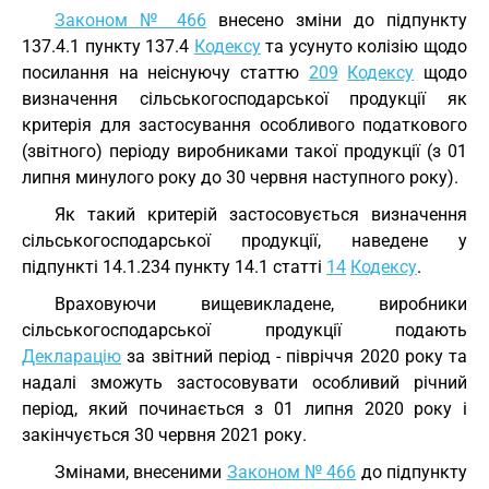
Законом № 466
внесено зміни до підпункту
137.4.1 пункту 137.4
Кодексу
та усунуто колізію щодо
посилання на неіснуючу статтю
209
Кодексу
щодо
визначення сільськогосподарської продукції як
критерія для застосування особливого податкового
(звітного) періоду виробниками такої продукції (з 01
липня минулого року до 30 червня наступного року).
Як такий критерій застосовується визначення
сільськогосподарської продукції, наведене у
підпункті 14.1.234 пункту 14.1 статті
14
Кодексу
.
Враховуючи вищевикладене, виробники
сільськогосподарської продукції подають
Декларацію
за звітний період - півріччя 2020 року та
надалі зможуть застосовувати особливий річний
період, який починається з 01 липня 2020 року і
закінчується 30 червня 2021 року.
Змінами, внесеними
Законом № 466
до підпункту