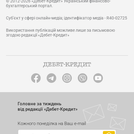
© 2012-2026 «Дебет-Кредит» Український фінансово-
бухгалтерський портал.
Суб'єкт у сфері онлайн-медіа; ідентифікатор медіа - R40-02725
Використання публікацій можливе лише за письмовою
згодою редакції «Дебет-Кредит»
Головне за тиждень
від редакції «Дебет-Кредит»
Кожного понеділка на Ваш e-mail