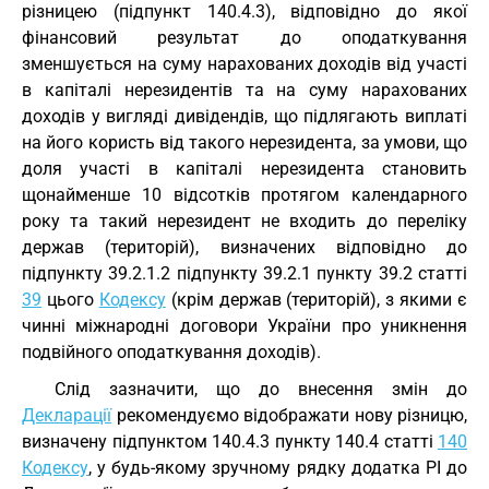
різницею (підпункт 140.4.3), відповідно до якої
фінансовий результат до оподаткування
зменшується на суму нарахованих доходів від участі
в капіталі нерезидентів та на суму нарахованих
доходів у вигляді дивідендів, що підлягають виплаті
на його користь від такого нерезидента, за умови, що
доля участі в капіталі нерезидента становить
щонайменше 10 відсотків протягом календарного
року та такий нерезидент не входить до переліку
держав (територій), визначених відповідно до
підпункту 39.2.1.2 підпункту 39.2.1 пункту 39.2 статті
39
цього
Кодексу
(крім держав (територій), з якими є
чинні міжнародні договори України про уникнення
подвійного оподаткування доходів).
Слід зазначити, що до внесення змін до
Декларації
рекомендуємо відображати нову різницю,
визначену підпунктом 140.4.3 пункту 140.4 статті
140
Кодексу
, у будь-якому зручному рядку додатка РІ до