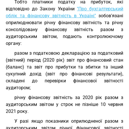
Тобто платники податку на прибуток, які
відповідно до Закону України
"Про бухгалтерський
облік та фінансову звітність в Україні"
зобов'язані
оприлюднювати річну фінансову звітність та річну
консолідовану фінансову звітність разом з
аудиторським звітом, подають контролюючому
органу:
разом з податковою декларацією за податковий
(звітний) період (2020 рік) звіт про фінансовий стан
(баланс) та звіт про прибутки та збитки та інший
сукупний дохід (звіт про фінансові результати),
складені до перевірки фінансової звітності
аудитором;
річну фінансову звітність за 2020 рік разом з
аудиторським звітом у строк не пізніше 10 червня
2021 року.
У разі якщо показники оприлюдненої разом з
аудиторським звітом річної фінансової звітності