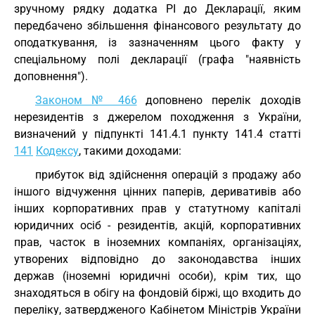
зручному рядку додатка РІ до Декларації, яким
передбачено збільшення фінансового результату до
оподаткування, із зазначенням цього факту у
спеціальному полі декларації (графа "наявність
доповнення").
Законом № 466
доповнено перелік доходів
нерезидентів з джерелом походження з України,
визначений у підпункті 141.4.1 пункту 141.4 статті
141
Кодексу
, такими доходами:
прибуток від здійснення операцій з продажу або
іншого відчуження цінних паперів, деривативів або
інших корпоративних прав у статутному капіталі
юридичних осіб - резидентів, акцій, корпоративних
прав, часток в іноземних компаніях, організаціях,
утворених відповідно до законодавства інших
держав (іноземні юридичні особи), крім тих, що
знаходяться в обігу на фондовій біржі, що входить до
переліку, затвердженого Кабінетом Міністрів України