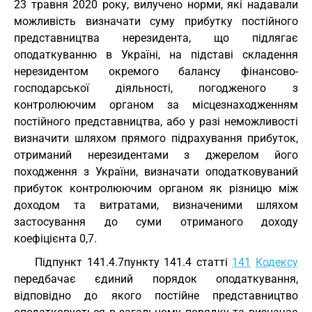
23 травня 2020 року, вилучено норми, які надавали
можливість визначати суму прибутку постійного
представництва нерезидента, що підлягає
оподаткуванню в Україні, на підставі складення
нерезидентом окремого балансу фінансово-
господарської діяльності, погодженого з
контролюючим органом за місцезнаходженням
постійного представництва, або у разі неможливості
визначити шляхом прямого підрахування прибуток,
отриманий нерезидентами з джерелом його
походження з України, визначати оподатковуваний
прибуток контролюючим органом як різницю між
доходом та витратами, визначеними шляхом
застосування до суми отриманого доходу
коефіцієнта 0,7.
Підпункт 141.4.7пункту 141.4 статті
141
Кодексу
передбачає єдиний порядок оподаткування,
відповідно до якого постійне представництво