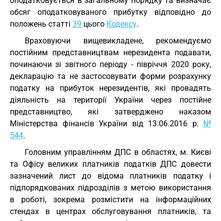
оподатковується в загальному порядку та визначає
обсяг оподатковуваного прибутку відповідно до
положень статті
39
цього
Кодексу
.
Враховуючи вищевикладене, рекомендуємо
постійним представництвам нерезидента подавати,
починаючи зі звітного періоду - півріччя 2020 року,
декларацію та не застосовувати форми розрахунку
податку на прибуток нерезидентів, які провадять
діяльність на території України через постійне
представництво, які затверджено наказом
Міністерства фінансів України від 13.06.2016 р.
№
544
.
Головним управлінням ДПС в областях, м. Києві
та Офісу великих платників податків ДПС довести
зазначений лист до відома платників податку і
підпорядкованих підрозділів з метою використання
в роботі, зокрема розмістити на інформаційних
стендах в центрах обслуговування платників, та