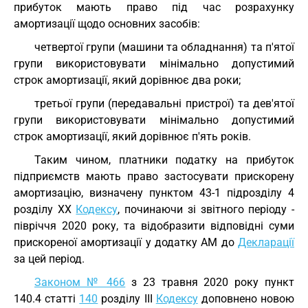
прибуток мають право під час розрахунку
амортизації щодо основних засобів:
четвертої групи (машини та обладнання) та п'ятої
групи використовувати мінімально допустимий
строк амортизації, який дорівнює два роки;
третьої групи (передавальні пристрої) та дев'ятої
групи використовувати мінімально допустимий
строк амортизації, який дорівнює п'ять років.
Таким чином, платники податку на прибуток
підприємств мають право застосувати прискорену
амортизацію, визначену пунктом 43-1 підрозділу 4
розділу XX
Кодексу
, починаючи зі звітного періоду -
півріччя 2020 року, та відобразити відповідні суми
прискореної амортизації у додатку АМ до
Декларації
за цей період.
Законом № 466
з 23 травня 2020 року пункт
140.4 статті
140
розділу III
Кодексу
доповнено новою