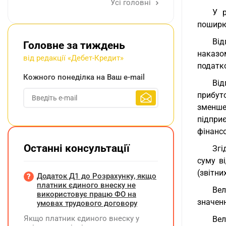
Усі головні
У р
поширю
Від
Головне за тиждень
наказо
від редакції «Дебет-Кредит»
податк
Кожного понеділка на Ваш e-mail
Від
прибут
зменше
підпри
фінансо
Останні консультації
Згі
суму в
(звітних
Додаток Д1 до Розрахунку, якщо
платник єдиного внеску не
Вел
використовує працю ФО на
значенн
умовах трудового договору
Якщо платник єдиного внеску у
Ве