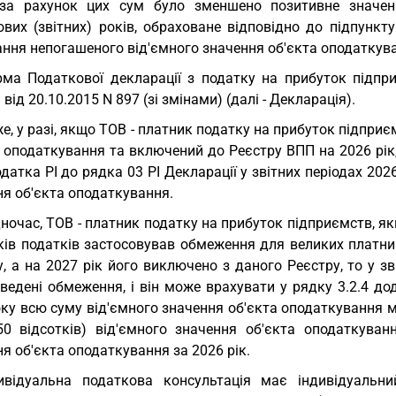
за рахунок цих сум було зменшено позитивне значенн
вих (звітних) років, обраховане відповідно до підпункту
ння непогашеного від'ємного значення об'єкта оподаткува
ма Податкової декларації з податку на прибуток підпр
 від 20.10.2015 N 897 (зі змінами) (далі - Декларація).
е, у разі, якщо ТОВ - платник податку на прибуток підпри
 оподаткування та включений до Реєстру ВПП на 2026 рік,
одатка РІ до рядка 03 РІ Декларації у звітних періодах 202
ня об'єкта оподаткування.
ночас, ТОВ - платник податку на прибуток підприємств, яки
ів податків застосовував обмеження для великих платників
у, а на 2027 рік його виключено з даного Реєстру, то у 
едені обмеження, і він може врахувати у рядку 3.2.4 дод
ку всю суму від'ємного значення об'єкта оподаткування м
50 відсотків) від'ємного значення об'єкта оподаткуван
я об'єкта оподаткування за 2026 рік.
ивідуальна податкова консультація має індивідуальн