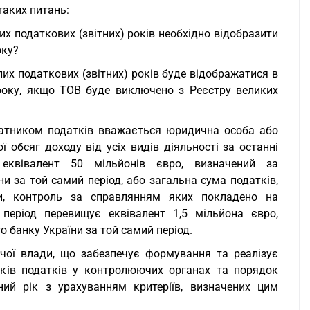
таких питань:
х податкових (звітних) років необхідно відобразити
оку?
их податкових (звітних) років буде відображатися в
 року, якщо ТОВ буде виключено з Реєстру великих
 платником податків вважається юридична особа або
ї обсяг доходу від усіх видів діяльності за останні
 еквівалент 50 мільйонів євро, визначений за
 за той самий період, або загальна сума податків,
ни, контроль за справлянням яких покладено на
період перевищує еквівалент 1,5 мільйона євро,
 банку України за той самий період.
вчої влади, що забезпечує формування та реалізує
иків податків у контролюючих органах та порядок
ний рік з урахуванням критеріїв, визначених цим