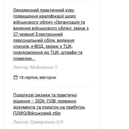
Одноденний практичний курс
підвищення кваліфікації щодо
військового обліку «Організація та
ведення військового обліку: зміни з
27 червня! Електронний
персональний облік, ведення
списків, е-ВОД, звірки з ТЦК,
повідомлення до ТЦК, штрафи та
помилки...
Лектор: Мойсеєнко Т.
18 серпня, вівторок
Податкові ризики та практичні
рішення – 2026: ПДВ, первинні
документи та податок на прибуток,
ПДФО/Військовий збір
Лектор: Самарченко О.Р.