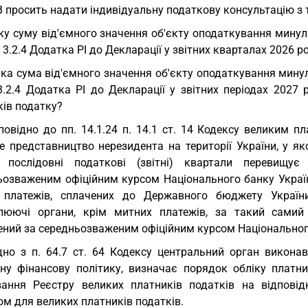
 просить надати індивідуальну податкову консультацію з 
ку суму від'ємного значення об'єкту оподаткування минули
 3.2.4 Додатка РІ до Декларації у звітних кварталах 2026 р
Яка сума від'ємного значення об'єкту оподаткування минул
3.2.4 Додатка РІ до Декларації у звітних періодах 2027
ків податку?
повідно до пп. 14.1.24 п. 14.1 ст. 14 Кодексу великим
е представництво нерезидента на території України, у яко
 послідовні податкові (звітні) квартали перевищує
ьозваженим офіційним курсом Національного банку України
, платежів, сплачених до Державного бюджету Украї
люючі органи, крім митних платежів, за такий самий 
ений за середньозваженим офіційним курсом Національного
дно з п. 64.7 ст. 64 Кодексу центральний орган викона
ну фінансову політику, визначає порядок обліку платн
ання Реєстру великих платників податків на відповід
м для великих платників податків.