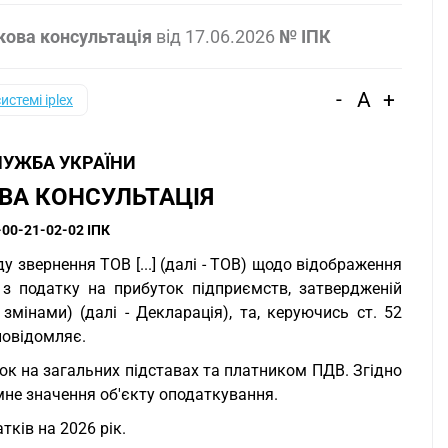
кова консультація
від
17.06.2026
№ ІПК
-
A
+
системі iplex
УЖБА УКРАЇНИ
ВА КОНСУЛЬТАЦІЯ
-00-21-02-02 ІПК
звернення ТОВ [...] (далі - ТОВ) щодо відображення
ї з податку на прибуток підприємств, затвердженій
 змінами) (далі - Декларація), та, керуючись ст. 52
повідомляє.
ок на загальних підставах та платником ПДВ. Згідно
мне значення об'єкту оподаткування.
ків на 2026 рік.