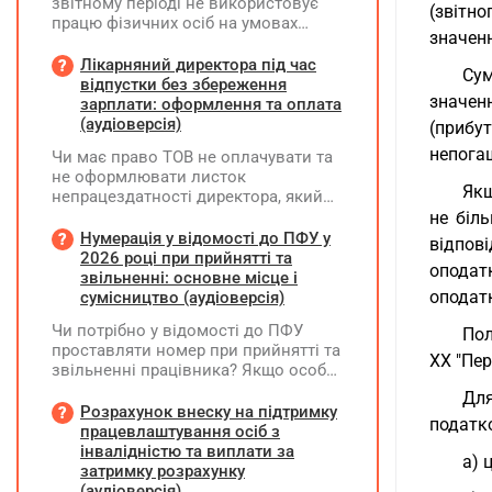
звітному періоді не використовує
(звітно
працю фізичних осіб на умовах
значенн
трудового договору (контракту) або
на інших умовах, передбачених
Лікарняний директора під час
Сум
законодавством, Додаток Д1/
відпустки без збереження
значен
Додаток ФІЗ-Д1 за відповідний
зарплати: оформлення та оплата
період не подається
(аудіоверсія)
(прибут
непогаш
Чи має право ТОВ не оплачувати та
не оформлювати листок
Якщ
непрацездатності директора, який
перебуває у відпустці без
не біл
збереження заробітної плати під час
Нумерація у відомості до ПФУ у
відпові
призупинення діяльності
2026 році при прийнятті та
оподат
підприємства?
звільненні: основне місце і
оподатк
сумісництво (аудіоверсія)
Чи потрібно у відомості до ПФУ
Пол
проставляти номер при прийнятті та
XX "Пер
звільненні працівника? Якщо особа
одночасно працювала за основним
Для
місцем роботи та за сумісництвом,
Розрахунок внеску на підтримку
податко
чи рахується це як два роботодавці?
працевлаштування осіб з
інвалідністю та виплати за
а) 
затримку розрахунку
(аудіоверсія)