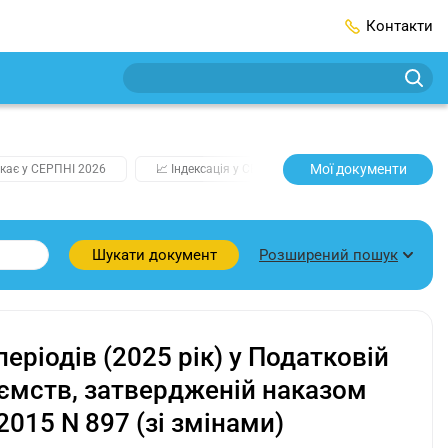
Контакти
Мої документи
кає у СЕРПНІ 2026
📈 Індексація у СЕРПНІ
2️⃣0️⃣2️⃣7️⃣ Усі клю
Розширений пошук
Шукати документ
еріодів (2025 рік) у Податковій
иємств, затвердженій наказом
2015 N 897 (зі змінами)