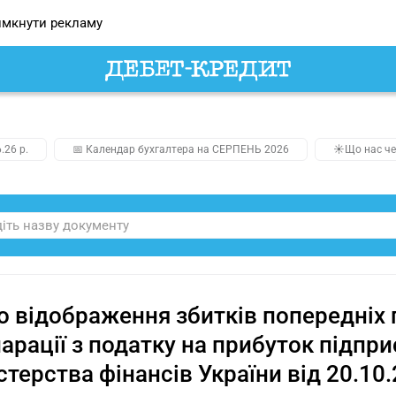
мкнути рекламу
.26 р.
📅 Календар бухгалтера на СЕРПЕНЬ 2026
☀️Що нас че
 відображення збитків попередніх п
арації з податку на прибуток підпр
стерства фінансів України від 20.10.