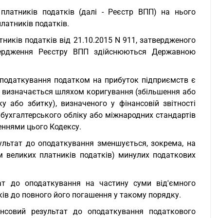
платників податків (далі - Реєстр ВПП) на нього
латників податків.
ників податків від 21.10.2015 N 911, затвердженого
твердження Реєстру ВПП здійснюються Державною
м оподаткування податком на прибуток підприємств є
ий визначається шляхом коригування (збільшення або
 або збитку), визначеного у фінансовій звітності
 бухгалтерського обліку або міжнародних стандартів
женнями цього Кодексу.
езультат до оподаткування зменшується, зокрема, на
м великих платників податків) минулих податкових
ат до оподаткування на частину суми від'ємного
ків до повного його погашення у такому порядку.
нсовий результат до оподаткування податкового