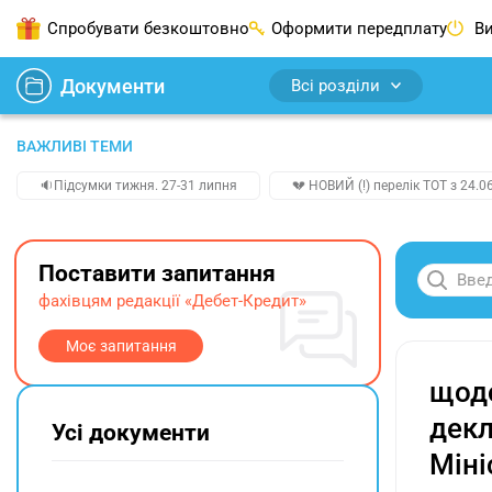
Спробувати безкоштовно
Оформити передплату
Ви
Документи
Всі розділи
ВАЖЛИВІ ТЕМИ
🔉Підсумки тижня. 27-31 липня
💔 НОВИЙ (!) перелік ТОТ з 24.06
Поставити запитання
фахівцям редакції «Дебет-Кредит»
Моє запитання
щодо
декл
Усі документи
Міні