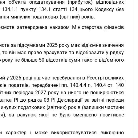
я об'єкта оподаткування (прибуток) відповідних
 134.1.1 пункту 134.1 статті 134 цього Кодексу без
ння минулих податкових (звітних) років.
иємств затверджена наказом Міністерства фінансів
ємств за підсумками 2025 року має від'ємне значення
 то він має право врахувати та відобразити у рядку
6 року не більше 50 відсотків суми такого від'ємного
й у 2026 році під час перебування в Реєстрі великих
 податків, передбачені пп. 140.4.4 п. 140.4 ст. 140
звітних періодах 2027 року на нього не поширюються
атка РІ до рядка 03 РІ Декларації за звітні періоди
инулих податкових (звітних) років (залишки частини
ня), за рахунок якої не було зменшено позитивне
ий характер і може використовуватися виключно