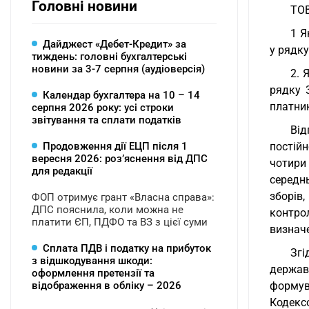
Головні новини
ТОВ
1 Я
Дайджест «Дебет-Кредит» за
у рядку
тиждень: головні бухгалтерські
новини за 3-7 серпня (аудіоверсія)
2. 
рядку 
Календар бухгалтера на 10 – 14
платни
серпня 2026 року: усі строки
звітування та сплати податків
Від
Продовження дії ЕЦП після 1
постійн
вересня 2026: розʼяснення від ДПС
чотири
для редакції
середн
зборів
ФОП отримує грант «Власна справа»:
ДПС пояснила, коли можна не
контро
платити ЄП, ПДФО та ВЗ з цієї суми
визнач
Сплата ПДВ і податку на прибуток
Згі
з відшкодування шкоди:
держав
оформлення претензії та
відображення в обліку – 2026
формув
Кодексо