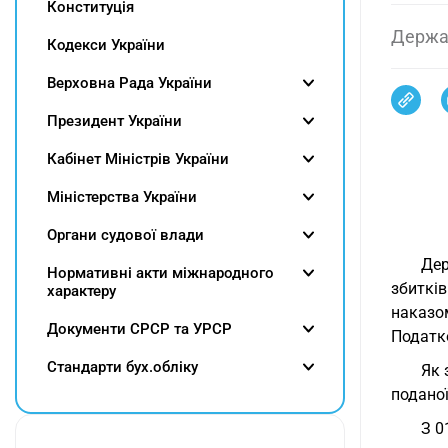
Конституція
Держа
Кодекси України
Верховна Рада України
Президент України
Кабінет Міністрів України
Міністерства України
Органи судової влади
Дер
Нормативні акти міжнародного
збиткі
характеру
наказом
Документи СРСР та УРСР
Податко
Cтандарти бух.обліку
Як 
поданої
З 0