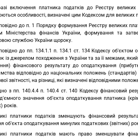
азі включення платника податків до Реєстру великих 
ються особливості, визначені цим Кодексом для великих п
повідно до п. 1 Порядку формування Реєстру великих плат
м Міністерства фінансів України, формування та за
овою службою України щороку.
повідно до пп. 134.1.1 п. 134.1 ст. 134 Кодексу об'єкто
ок із джерелом походження з України та за її межами, як
ння) фінансового результату до оподаткування (прибутку
ємства відповідно до національних положень (стандартів)
вої звітності, на різниці, які визначені відповідними поло
дно з пп. 140.4.4 п. 140.4 ст. 140 Кодексу фінансовий р
ід'ємного значення об'єкта оподаткування платника (крі
) років.
икі платники податків зменшують фінансовий результ
я об'єкта оподаткування минулих податкових (звітних) ро
ликі платники податків мають право зменшувати фіна