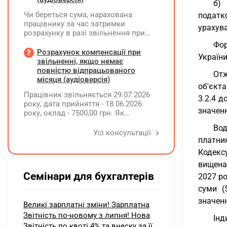
б) 
Чи береться сума, нарахована
податко
працівнику за час затримки
урахува
розрахунку в разі звільнення при
обчсиленні середньомісячної
Фор
заробітної плати (винагороди), для
Розрахунок компенсації при
України
розрахунку внеску на підтримку
звільненні, якщо немає
працевлаштування осіб з
повністю відпрацьованого
Отж
інвалідністю?
місяця (аудіоверсія)
об'єкта
Працівник звільняється 29.07.2026
3.2.4 д
року, дата прийняття - 18.06.2026
значен
року, оклад - 7500,00 грн. Як
розрахувати компенсацію трьох
Вод
невикористаних днів відпустки при
Усі консультації
платник
звільненні?
Кодекс
вищенав
Семінари для бухгалтерів
2027 ро
суми (
значенн
Великі зарплатні зміни! Зарплатна
Звітність по-новому з липня! Нова
Інд
Звітність по квоті 4% та внеску за її