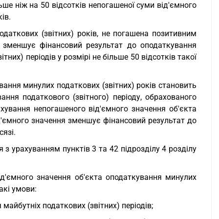
льше ніж на 50 відсотків непогашеної суми від'ємного
ів.
одаткових (звітних) років, не погашена позитивним
, зменшує фінансовий результат до оподаткування
тних) періодів у розмірі не більше 50 відсотків такої
вання минулих податкових (звітних) років становить
ання податкового (звітного) періоду, обрахованого
рахування непогашеного від'ємного значення об'єкта
ід'ємного значення зменшує фінансовий результат до
сязі.
я з урахуванням пунктів 3 та 42 підрозділу 4 розділу
д'ємного значення об'єкта оподаткування минулих
акі умови:
 майбутніх податкових (звітних) періодів;