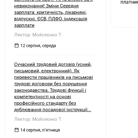
платник
невиконання! Зміни Середня
зарплата: критичність, лікарняні,
відпускні. ЄСВ, ПДФО, індексація
зарплати
Лектор: Мойсеєнко Т.
12 серпня, середа
Сучасний трудовий договір (усний,
письмовий, електронний). Як
перевести працівників на письмові
трудові договори без порушення
законодавства. Трудові функції і
компетентності на основі
професійного стандарту без
дублювання посадової інструкції...
Лектор: Мойсеєнко Т.
14 серпня, пʼятниця