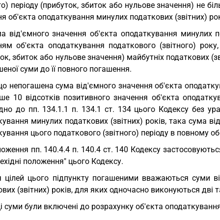
го) періоду (прибуток, збиток або нульове значення) не бі
я об'єкта оподаткування минулих податкових (звітних) рок
а від'ємного значення об'єкта оподаткування минулих п
ням об'єкта оподаткування податкового (звітного) року
ок, збиток або нульове значення) майбутніх податкових (зві
еної суми до її повного погашення.
о непогашена сума від'ємного значення об'єкта оподатку
ьше 10 відсотків позитивного значення об'єкта оподаткув
дно до пп. 134.1.1 п. 134.1 ст. 134 цього Кодексу без у
кування минулих податкових (звітних) років, така сума в
ування цього податкового (звітного) періоду в повному об
оження пп. 140.4.4 п. 140.4 ст. 140 Кодексу застосовуютьс
ехідні положення" цього Кодексу.
 цілей цього підпункту погашеними вважаються суми ві
вих (звітних) років, для яких одночасно виконуються дві т
ці суми були включені до розрахунку об'єкта оподаткування