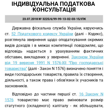
ІНДИВІДУАЛЬНА ПОДАТКОВА 
КОНСУЛЬТАЦІЯ
23.07.2018 № 3225/6/99-99-13-02-03-15/ІПК
Державна фіскальна служба України, керуючись
ст.
52 Податкового кодексу України
(далі - Кодекс),
розглянула звернення щодо оподаткування окремих
видів доходів і в межах компетенції повідомляє, що
відповідь надається з урахуванням фактичних
обставин, викладених у зверненні.
Законом України
від 19 вересня 1991 N 1576-XII "Про господарські
товариства"
(далі - Закон N 1576) визначено поняття і
види господарських товариств, правила їх створення,
діяльності, а також права і обов'язки їх учасників та
засновників.
Відповідно до частини першої ст.
16 Закону N
1576
товариство має право змінювати розмір
статутного (складеного) капіталу - як збільшувати,