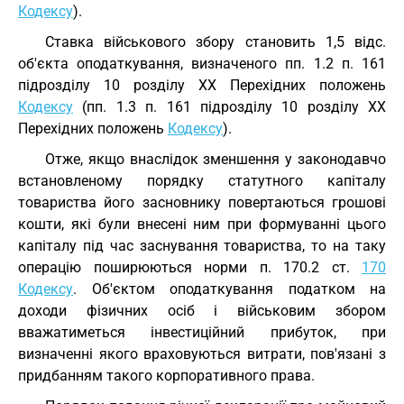
Кодексу
).
Ставка військового збору становить 1,5 відс.
об'єкта оподаткування, визначеного пп. 1.2 п. 161
підрозділу 10 розділу XX Перехідних положень
Кодексу
(пп. 1.3 п. 161 підрозділу 10 розділу XX
Перехідних положень
Кодексу
).
Отже, якщо внаслідок зменшення у законодавчо
встановленому порядку статутного капіталу
товариства його засновнику повертаються грошові
кошти, які були внесені ним при формуванні цього
капіталу під час заснування товариства, то на таку
операцію поширюються норми п. 170.2 ст.
170
Кодексу
. Об'єктом оподаткування податком на
доходи фізичних осіб і військовим збором
вважатиметься інвестиційний прибуток, при
визначенні якого враховуються витрати, пов'язані з
придбанням такого корпоративного права.