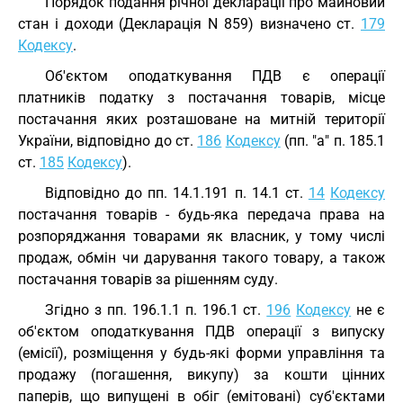
Порядок подання річної декларації про майновий
стан і доходи (Декларація N 859) визначено ст.
179
Кодексу
.
Об'єктом оподаткування ПДВ є операції
платників податку з постачання товарів, місце
постачання яких розташоване на митній території
України, відповідно до ст.
186
Кодексу
(пп. "а" п. 185.1
ст.
185
Кодексу
).
Відповідно до пп. 14.1.191 п. 14.1 ст.
14
Кодексу
постачання товарів - будь-яка передача права на
розпоряджання товарами як власник, у тому числі
продаж, обмін чи дарування такого товару, а також
постачання товарів за рішенням суду.
Згідно з пп. 196.1.1 п. 196.1 ст.
196
Кодексу
не є
об'єктом оподаткування ПДВ операції з випуску
(емісії), розміщення у будь-які форми управління та
продажу (погашення, викупу) за кошти цінних
паперів, що випущені в обіг (емітовані) суб'єктами