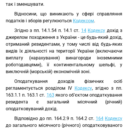
так і зменшувати.
Відносини, що виникають у сфері справляння
податків і зборів регулюються
Кодексом
.
Згідно з пп. 14.1.54 п. 14.1 ст.
14
Кодексу
дохід з
джерелом походження з України - це будь-який дохід,
отриманий резидентами, у тому числі від будь-яких
видів їх діяльності на території України (включаючи
виплату (нарахування) винагороди іноземними
роботодавцями), її континентальному шельфі, у
виключній (морській) економічній зоні.
Оподаткування доходів фізичних осіб
регламентується розділом IV
Кодексу
, згідно з пп.
163.1.1 п. 163.1 ст.
163
якого об'єктом оподаткування
резидента є загальний місячний (річний)
оподатковуваний дохід.
Відповідно до пп. 164.2.9 п. 164.2 ст.
164
Кодексу
до загального місячного (річного) оподатковуваного