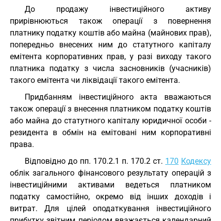
До продажу інвестиційного активу
прирівнюються також операції з повернення
платнику податку коштів або майна (майнових прав),
попередньо внесених ним до статутного капіталу
емітента корпоративних прав, у разі виходу такого
платника податку з числа засновників (учасників)
такого емітента чи ліквідації такого емітента.
Придбанням інвестиційного акта вважаються
також операції з внесення платником податку коштів
або майна до статутного капіталу юридичної особи -
резидента в обмін на емітовані ним корпоративні
права.
Відповідно до пп. 170.2.1 п. 170.2 ст.
170
Кодексу
облік загального фінансового результату операцій з
інвестиційними активами ведеться платником
податку самостійно, окремо від інших доходів і
витрат. Для цілей оподаткування інвестиційного
прибутку звітним періодом вважається календарний