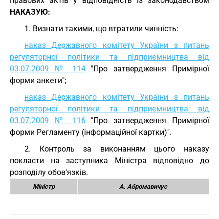
правових актів у відповідність із законодавством
НАКАЗУЮ:
1. Визнати такими, що втратили чинність:
наказ Державного комітету України з питань
регуляторної політики та підприємництва від
03.07.2009 № 114
"Про затвердження Примірної
форми анкети";
наказ Державного комітету України з питань
регуляторної політики та підприємництва від
03.07.2009 № 116
"Про затвердження Примірної
форми Регламенту (інформаційної картки)".
2. Контроль за виконанням цього наказу
покласти на заступника Міністра відповідно до
розподілу обов'язків.
Міністр
А. Абромавичус