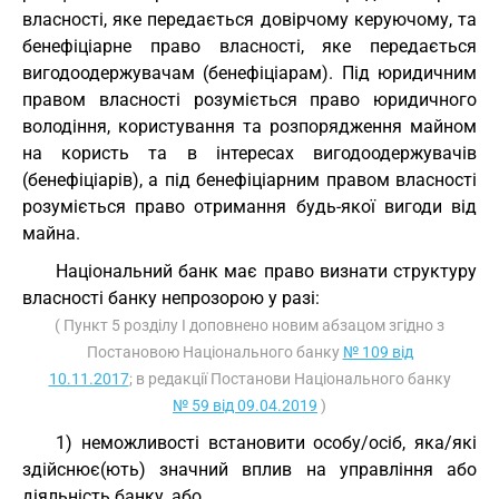
власності, яке передається довірчому керуючому, та
бенефіціарне право власності, яке передається
вигодоодержувачам (бенефіціарам). Під юридичним
правом власності розуміється право юридичного
володіння, користування та розпорядження майном
на користь та в інтересах вигодоодержувачів
(бенефіціарів), а під бенефіціарним правом власності
розуміється право отримання будь-якої вигоди від
майна.
Національний банк має право визнати структуру
власності банку непрозорою у разі:
( Пункт 5 розділу I доповнено новим абзацом згідно з
Постановою Національного банку
№ 109 від
10.11.2017
; в редакції Постанови Національного банку
№ 59 від 09.04.2019
)
1) неможливості встановити особу/осіб, яка/які
здійснює(ють) значний вплив на управління або
діяльність банку, або