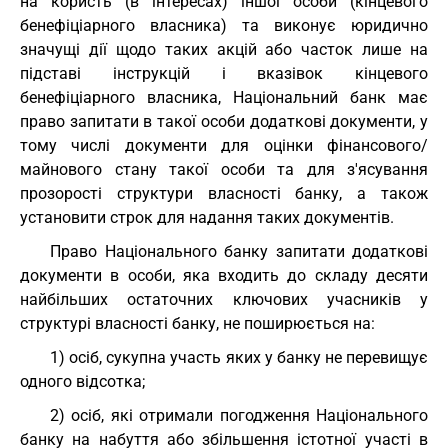
на користь (в інтересах) іншої особи (кінцевого
бенефіціарного власника) та виконує юридично
значущі дії щодо таких акцій або часток лише на
підставі інструкцій і вказівок кінцевого
бенефіціарного власника, Національний банк має
право запитати в такої особи додаткові документи, у
тому числі документи для оцінки фінансового/
майнового стану такої особи та для з'ясування
прозорості структури власності банку, а також
установити строк для надання таких документів.
Право Національного банку запитати додаткові
документи в особи, яка входить до складу десяти
найбільших остаточних ключових учасників у
структурі власності банку, не поширюється на:
1) осіб, сукупна участь яких у банку не перевищує
одного відсотка;
2) осіб, які отримали погодження Національного
банку на набуття або збільшення істотної участі в