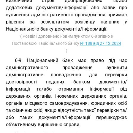
визначений строк доопрацьованих та/або
додаткових документів/інформації або заяви про
зупинення адміністративного провадження приймає
рішення за результатом розгляду наявних у
Національного банку документів/інформації.
( Розділ I доповнено новим пунктом 6-8 згідно з
Постановою Національного банку
№ 188 від 27.12.2024
)
6-9. Національний банк має право під час
адміністративного провадження зупинити
адміністративне провадження для перевірки
достовірності поданих банком документів/
інформації та/або отримання інформації від
державних органів, іноземних державних органів,
органів місцевого самоврядування, юридичних осіб
та фізичних осіб, якщо відсутність такої перевірки та/
або таких документів/інформації перешкоджає
об’єктивному вирішенню справи.