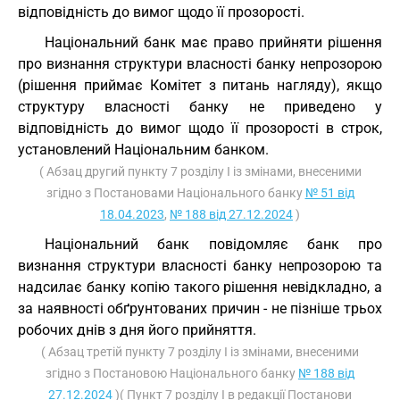
відповідність до вимог щодо її прозорості.
Національний банк має право прийняти рішення
про визнання структури власності банку непрозорою
(рішення приймає Комітет з питань нагляду), якщо
структуру власності банку не приведено у
відповідність до вимог щодо її прозорості в строк,
установлений Національним банком.
( Абзац другий пункту 7 розділу I із змінами, внесеними
згідно з Постановами Національного банку
№ 51 від
18.04.2023
,
№ 188 від 27.12.2024
)
Національний банк повідомляє банк про
визнання структури власності банку непрозорою та
надсилає банку копію такого рішення невідкладно, а
за наявності обґрунтованих причин - не пізніше трьох
робочих днів з дня його прийняття.
( Абзац третій пункту 7 розділу I із змінами, внесеними
згідно з Постановою Національного банку
№ 188 від
27.12.2024
)( Пункт 7 розділу I в редакції Постанови