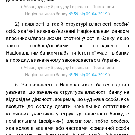
( Абзац пункту 5 розділу I в редакції Постанови
Національного банку
№ 59 від 09.04.2019
)
2) наявності в такій структурі власності особи/
осіб, яка/які визнана/визнані Національним банком
власником/власниками істотної участі в банку, якщо
такою особою/особами не погоджено з
Національним банком набуття істотної участі в банку
в порядку, визначеному законодавством України.
( Абзац пункту 5 розділу I в редакції Постанови
Національного банку
№ 59 від 09.04.2019
)
6. За наявності в Національного банку підстав
уважати, що заявлена структура власності банку не
відповідає дійсності, зокрема, що будь-яка особа, яка
входить до складу десяти найбільших остаточних
ключових учасників у структурі власності банку, є
номінальним (довірчим) власником, тобто особою,
яка володіє акціями або частками юридичної особи