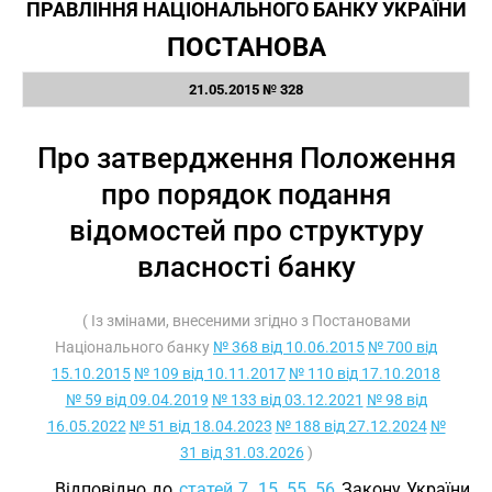
ПРАВЛІННЯ НАЦІОНАЛЬНОГО БАНКУ УКРАЇНИ
ПОСТАНОВА
21.05.2015 № 328
Про затвердження Положення
про порядок подання
відомостей про структуру
власності банку
( Із змінами, внесеними згідно з Постановами
Національного банку
№ 368 від 10.06.2015
№ 700 від
15.10.2015
№ 109 від 10.11.2017
№ 110 від 17.10.2018
№ 59 від 09.04.2019
№ 133 від 03.12.2021
№ 98 від
16.05.2022
№ 51 від 18.04.2023
№ 188 від 27.12.2024
№
31 від 31.03.2026
)
Відповідно до
статей 7
,
15
,
55
,
56
Закону України