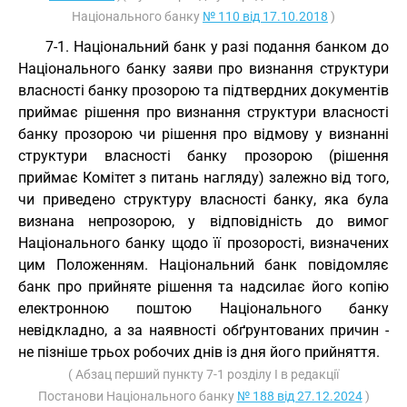
Національного банку
№ 110 від 17.10.2018
)
7-1. Національний банк у разі подання банком до
Національного банку заяви про визнання структури
власності банку прозорою та підтвердних документів
приймає рішення про визнання структури власності
банку прозорою чи рішення про відмову у визнанні
структури власності банку прозорою (рішення
приймає Комітет з питань нагляду) залежно від того,
чи приведено структуру власності банку, яка була
визнана непрозорою, у відповідність до вимог
Національного банку щодо її прозорості, визначених
цим Положенням. Національний банк повідомляє
банк про прийняте рішення та надсилає його копію
електронною поштою Національного банку
невідкладно, а за наявності обґрунтованих причин -
не пізніше трьох робочих днів із дня його прийняття.
( Абзац перший пункту 7-1 розділу I в редакції
Постанови Національного банку
№ 188 від 27.12.2024
)