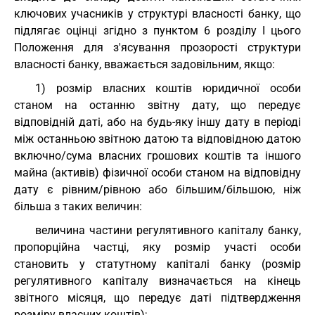
ключових учасників у структурі власності банку, що
підлягає оцінці згідно з пунктом 6 розділу І цього
Положення для з'ясування прозорості структури
власності банку, вважається задовільним, якщо:
1) розмір власних коштів юридичної особи
станом на останню звітну дату, що передує
відповідній даті, або на будь-яку іншу дату в періоді
між останньою звітною датою та відповідною датою
включно/сума власних грошових коштів та іншого
майна (активів) фізичної особи станом на відповідну
дату є рівним/рівною або більшим/більшою, ніж
більша з таких величин:
величина частини регулятивного капіталу банку,
пропорційна частці, яку розмір участі особи
становить у статутному капіталі банку (розмір
регулятивного капіталу визначається на кінець
звітного місяця, що передує даті підтвердження
розміру власних коштів);