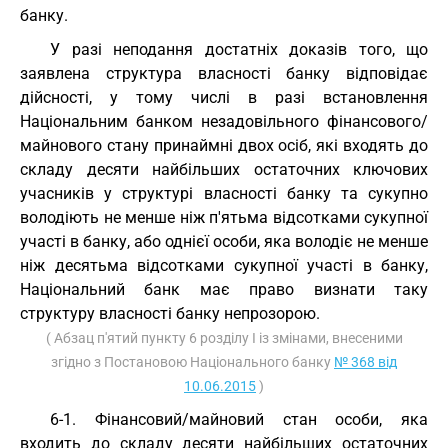
банку.
У разі неподання достатніх доказів того, що
заявлена структура власності банку відповідає
дійсності, у тому числі в разі встановлення
Національним банком незадовільного фінансового/
майнового стану принаймні двох осіб, які входять до
складу десяти найбільших остаточних ключових
учасників у структурі власності банку та сукупно
володіють не менше ніж п'ятьма відсотками сукупної
участі в банку, або однієї особи, яка володіє не менше
ніж десятьма відсотками сукупної участі в банку,
Національний банк має право визнати таку
структуру власності банку непрозорою.
( Абзац п'ятий пункту 6 розділу I із змінами, внесеними
згідно з Постановою Національного банку
№ 368 від
10.06.2015
)
6-1. Фінансовий/майновий стан особи, яка
входить до складу десяти найбільших остаточних