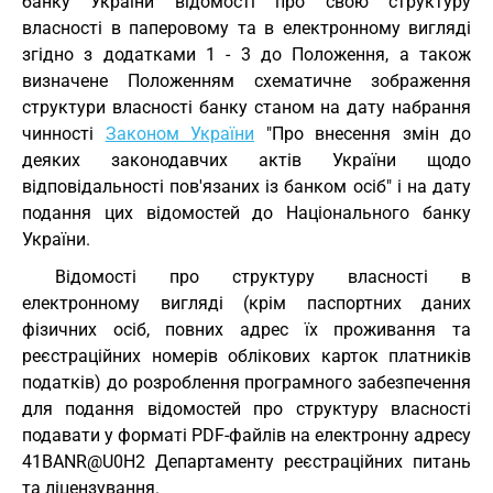
банку України відомості про свою структуру
власності в паперовому та в електронному вигляді
згідно з додатками 1 - 3 до Положення, а також
визначене Положенням схематичне зображення
структури власності банку станом на дату набрання
чинності
Законом України
"Про внесення змін до
деяких законодавчих актів України щодо
відповідальності пов'язаних із банком осіб" і на дату
подання цих відомостей до Національного банку
України.
Відомості про структуру власності в
електронному вигляді (крім паспортних даних
фізичних осіб, повних адрес їх проживання та
реєстраційних номерів облікових карток платників
податків) до розроблення програмного забезпечення
для подання відомостей про структуру власності
подавати у форматі PDF-файлів на електронну адресу
41BANR@U0H2 Департаменту реєстраційних питань
та ліцензування.