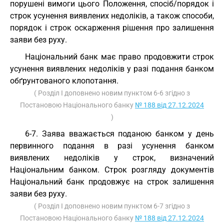
порушені вимоги цього Положення, спосіб/порядок і
строк усунення виявлених недоліків, а також способи,
порядок і строк оскарження рішення про залишення
заяви без руху.
Національний банк має право продовжити строк
усунення виявлених недоліків у разі подання банком
обґрунтованого клопотання.
( Розділ I доповнено новим пунктом 6-6 згідно з
Постановою Національного банку
№ 188 від 27.12.2024
)
6-7. Заява вважається поданою банком у день
первинного подання в разі усунення банком
виявлених недоліків у строк, визначений
Національним банком. Строк розгляду документів
Національний банк продовжує на строк залишення
заяви без руху.
( Розділ I доповнено новим пунктом 6-7 згідно з
Постановою Національного банку
№ 188 від 27.12.2024