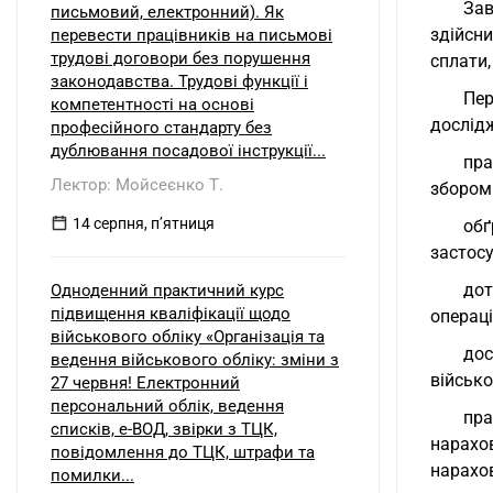
Зав
письмовий, електронний). Як
здійсн
перевести працівників на письмові
трудові договори без порушення
сплати,
законодавства. Трудові функції і
Пер
компетентності на основі
дослід
професійного стандарту без
дублювання посадової інструкції...
пра
Лектор: Мойсеєнко Т.
збором 
14 серпня, пʼятниця
обґ
застосу
дот
Одноденний практичний курс
підвищення кваліфікації щодо
операці
військового обліку «Організація та
дос
ведення військового обліку: зміни з
військо
27 червня! Електронний
персональний облік, ведення
пра
списків, е-ВОД, звірки з ТЦК,
нарахов
повідомлення до ТЦК, штрафи та
нарахо
помилки...