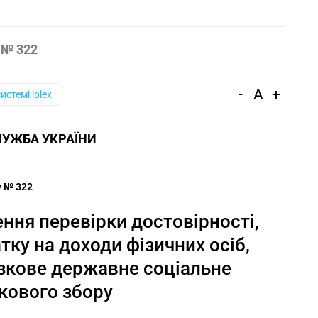
№ 322
-
A
+
системі iplex
УЖБА УКРАЇНИ
у № 322
ня перевірки достовірності,
тку на доходи фізичних осіб,
язкове державне соціальне
ькового збору