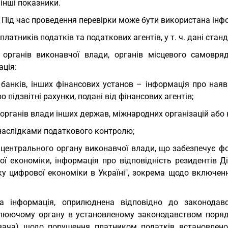
 інші показники.
. Під час проведення перевірки може бути використана інф
 платників податків та податкових агентів, у т. ч. дані ста
 органів виконавчої влади, органів місцевого самовря
ація:
 банків, інших фінансових установ – інформація про наяв
ро підзвітні рахунки, подані від фінансових агентів;
 органів влади інших держав, міжнародних організацій або 
наслідками податкового контролю;
 центрального органу виконавчої влади, що забезпечує ф
ої економіки, інформація про відповідність резидентів 
ку цифрової економіки в Україні", зокрема щодо включен
ша інформація, оприлюднена відповідно до законода
люючому органу в установленому законодавством порядку
вача) щодо порушення платником податків встановлено