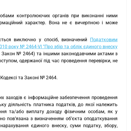
обами контролюючих органів при виконанні ними
ормаційний характер. Вона не є вичерпною і може
ується виключно у спосіб, визначений
Податковим
010 року № 2464-VI "Про збір та облік єдиного внеску
– Закон № 2464) та іншими законодавчими актами з
тупом, одержаної під час проведення перевірки, не
Кодексі та Законі № 2464.
их заходів є інформаційне забезпечення проведення
ьку діяльність платника податків, до якої належить
ння та/або виплату доходу фізичним особам, як у
ано пов’язана з визначенням об’єкта оподаткування
нарахування єдиного внеску, суми податку, збору,