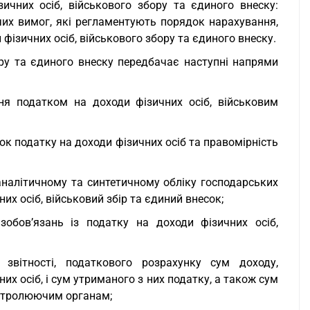
ичних осіб, військового збору та єдиного внеску:
их вимог, які регламентують порядок нарахування,
 фізичних осіб, військового збору та єдиного внеску.
ору та єдиного внеску передбачає наступні напрями
ня податком на доходи фізичних осіб, військовим
ок податку на доходи фізичних осіб та правомірність
аналітичному та синтетичному обліку господарських
их осіб, військовий збір та єдиний внесок;
зобов’язань із податку на доходи фізичних осіб,
звітності, податкового розрахунку сум доходу,
их осіб, і сум утриманого з них податку, а також сум
онтролюючим органам;