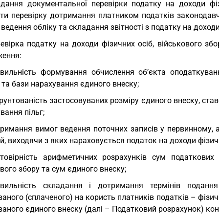
дання документальної перевірки податку на доходи фіз
ити перевірку дотримання платником податків законодавч
 ведення обліку та складання звітності з податку на доходи
евірка податку на доходи фізичних осіб, військового зб
ження:
вильність формування обчислення об’єкта оподаткуван
та бази нарахування єдиного внеску;
рунтованість застосовуваних розміру єдиного внеску, став
вання пільг;
римання вимог ведення поточних записів у первинному, 
й, виходячи з яких нараховується податок на доходи фізичн
товірність арифметичних розрахунків сум податкових 
вого збору та сум єдиного внеску;
вильність складання і дотримання термінів подання 
аного (сплаченого) на користь платників податків – фізичн
ваного єдиного внеску (далі – Податковий розрахунок) к