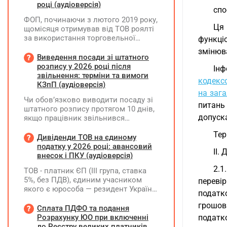
році (аудіоверсія)
спо
ФОП, починаючи з лютого 2019 року,
Ця 
щомісяця отримував від ТОВ роялті
за використання торговельної
функці
марки. Усі отримані суми ФОП
змінюв
включав до доходу платника ЄП та
Виведення посади зі штатного
оподатковував за ставкою 5%.
розпису у 2026 році після
Інф
Водночас ТОВ при виплаті роялті не
звільнення: терміни та вимоги
кодекс
утримувало ПДФО та ВЗ. Як зараз
КЗпП (аудіоверсія)
можна виправити цю ситуацію? Чи
на заг
Чи обов’язково виводити посаду зі
потрібно відображати отримані суми
питань
штатного розпису протягом 10 днів,
у декларації "єдинника" за II квартал
допуск
якщо працівник звільнився
2026 року? Чи можуть виникнути
(розрахувався)?
питання з боку ДПС, якщо цього не
Тер
Дивіденди ТОВ на єдиному
зробити?
податку у 2026 році: авансовий
II.
внесок і ПКУ (аудіоверсія)
2.1
ТОВ - платник ЄП (ІІІ група, ставка
5%, без ПДВ), єдиним учасником
переві
якого є юрособа — резидент України,
податк
у 2026 році планує розподілити та
грошов
виплатити дивіденди за рахунок
Сплата ПДФО та подання
нерозподіленого прибутку 2024–
Розрахунку ЮО при включенні
податк
2025 років у сумі 15 млн грн. Які
до Реєстру великих платників