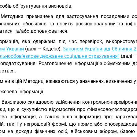
собів обґрунтування висновків.
Методика призначена для застосування посадовими ос
ональних обов’язків та носить роз’яснювальний та інф
атися та/або доповнюватися.
ормація, яка одержана під час перевірок, використов
ом України
(далі – Кодекс),
Законом України від 08 липня 2
альнообов’язкове державне соціальне страхування"
(далі 
 оподаткування. Розголошення інформації з обмеженим дос
ається.
міни в цій Методиці вживаються у значеннях, визначених у 
 Джерела інформації
. Важливою складовою здійснення контрольно-перевірочн
рки, що є сукупністю відомостей про фінансово-господарс
ова інформація, а також інша інформація про нарахува
ій, так і у негрошовій формі, що прямо або опосередков
ом на доходи фізичних осіб, військовим збором, базою 