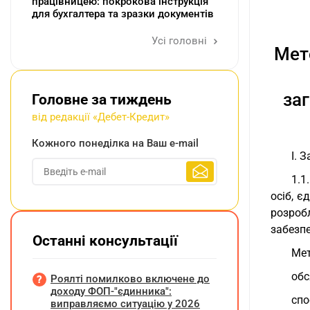
працівницею: покрокова інструкція
для бухгалтера та зразки документів
Усі головні
Мет
за
Головне за тиждень
від редакції «Дебет-Кредит»
Кожного понеділка на Ваш e-mail
I. 
1.1
осіб, є
розробл
забезпе
Останні консультації
Мет
обс
Роялті помилково включене до
доходу ФОП-"єдинника":
спо
виправляємо ситуацію у 2026