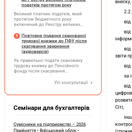
внеску,
податкові наслідки виникають у
податків протягом року
ТОВ-емітента?
2.2
Великий платник податків, який
протягом бюджетного року
від
включений до Реєстру великих
платників податків, сплачує ПДФО
від
за місцем попереднього обліку, а
Повторне подання сканованої
інформ
Податковий розрахунок подає за
трудової книжки до ПФУ після
новим (основним) місцем обліку
скасування звернення
від
(аудіоверсія)
звіти п
Як правильно подати скановану
трудову книжку до Пенсійного
від
фонду після скасування
за 
попереднього звернення через
відсутність підпису на титульній
Усі консультації
від
сторінці — надсилати лише
виправлену сторінку чи всю трудову
цифров
книжку заново?
розвит
Семінари для бухгалтерів
Сіті;
ін
контро
Сумісники на підприємстві – 2026
Прийняття • Військовий облік •
(спожи