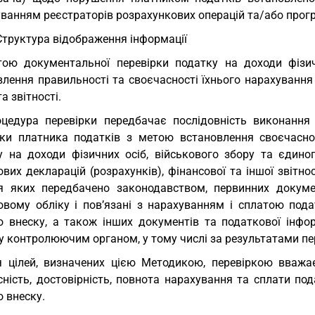
уванням реєстраторів розрахункових операцій та/або прог
. Структура відображення інформації
ою документальної перевірки податку на доходи фізич
влення правильності та своєчасності їхнього нарахування
та звітності.
цедура перевірки передбачає послідовність виконання
рки платника податків з метою встановлення своєчаснос
у на доходи фізичних осіб, військового збору та єдиног
вих декларацій (розрахунків), фінансової та іншої звітнос
я яких передбачено законодавством, первинних докуме
овому обліку і пов’язані з нарахуванням і сплатою пода
о внеску, а також інших документів та податкової інфо
 контролюючим органом, у тому числі за результатами пер
 цілей, визначених цією Методикою, перевіркою вважа
ність, достовірність, повнота нарахування та сплати под
 внеску.