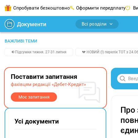
Спробувати безкоштовно
Оформити передплату
Ви
Документи
Всі розділи
ВАЖЛИВІ ТЕМИ
🔉Підсумки тижня. 27-31 липня
💔 НОВИЙ (!) перелік ТОТ з 24.06
Поставити запитання
фахівцям редакції «Дебет-Кредит»
Моє запитання
Про 
повн
Усі документи
єдин