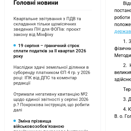
Головні новини
Ві
постан
роботи
Квартальне звітування з ПДВ та
складання тільки щомісячних
полож
зведених ПН для ФОПів: проєкт
держав
закону від Мінфіну
1. 
19 серпня – граничний строк
фізични
сплати податків за ІI квартал 2026
Методи
року
2. 
Наслідки здачі земельної ділянки в
велики
суборенду платником ЄП 4 гр. у 2026
році: ІПК від ДПС та коментар
здійсн
редакції
Тер
Отримали негативну квитанцію №2
3. 
щодо єдиної звітності у серпні 2026
р.? Покрокова інструкція, що робити
4. 
далі
В. о. Г
Зміна прізвища
військовозобов’язаною