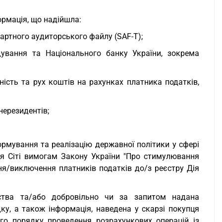
ормація, що надійшла:
ндартного аудиторського файлу (SAF-T);
дування та Національного банку України, зокрема
ність та рух коштів на рахунках платника податків,
нерезидентів;
ормування та реалізацію державної політики у сфері
Дія Сіті вимогам Закону України "Про стимулювання
ня/виключення платників податків до/з реєстру Дія
вства та/або добровільно чи за запитом надана
, а також інформація, наведена у скарзі покупця
го порядку проведення розрахункових операцій із