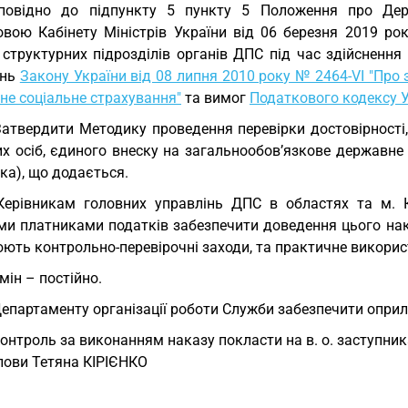
дповідно до підпункту 5 пункту 5 Положення про Дер
овою Кабінету Міністрів України від 06 березня 2019 рок
 структурних підрозділів органів ДПС під час здійснення
ень
Закону України від 08 липня 2010 року № 2464-VI "Про 
не соціальне страхування"
та вимог
Податкового кодексу 
Затвердити Методику проведення перевірки достовірності
х осіб, єдиного внеску на загальнообов’язкове державне 
ка), що додається.
Керівникам головних управлінь ДПС в областях та м. К
ми платниками податків забезпечити доведення цього нака
юють контрольно-перевірочні заходи, та практичне викори
мін – постійно.
Департаменту організації роботи Служби забезпечити опри
Контроль за виконанням наказу покласти на в. о. заступни
олови Тетяна КІРІЄНКО