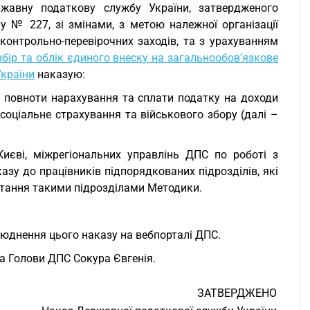
жавну податкову службу України, затвердженого
у № 227, зі змінами, з метою належної організації
 контрольно-перевірочних заходів, та з урахуванням
збір та облік єдиного внеску на загальнообов’язкове
України
наказую:
, повноти нарахування та сплати податку на доходи
соціальне страхування та військового збору (далі –
иєві, міжрегіональних управлінь ДПС по роботі з
зу до працівників підпорядкованих підрозділів, які
стання такими підрозділами Методики.
люднення цього наказу на вебпорталі ДПС.
ка Голови ДПС Сокура Євгенія.
ЗАТВЕРДЖЕНО