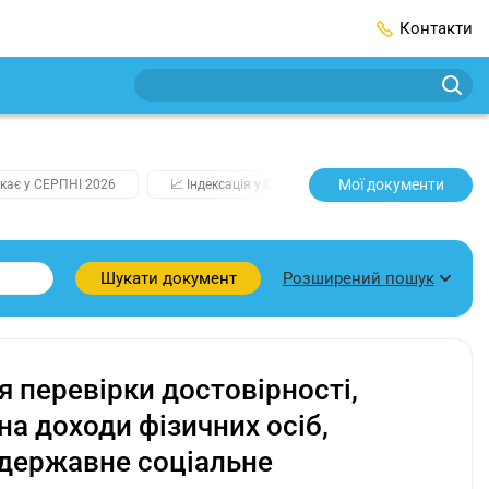
Контакти
Мої документи
кає у СЕРПНІ 2026
📈 Індексація у СЕРПНІ
2️⃣0️⃣2️⃣7️⃣ Усі клю
Розширений пошук
Шукати документ
 перевірки достовірності,
на доходи фізичних осіб,
 державне соціальне