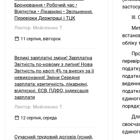
Бронювання • Робочий час •
застос
Відпустки • Лікарняні • Звільнення.
III
Перевірки Держпраці і ТЦК
Лектор: Мойсеєнко Т.
Мет
встано
11 серпня, вівторок
обліку 
Про
Великі зарплатні зміни! Зарплатна
переві
Звітність по-новому з липня! Нова
податк
Звітність по квоті 4% та внеску за її
податко
невиконання! Зміни Середня
веденн
зарплата: критичність, лікарняні,
відпускні. ЄСВ, ПДФО, індексація
податк
зарплати
єдиног
порядку
Лектор: Мойсеєнко Т.
Для
12 серпня, середа
своєчас
єдиного
Сучасний трудовий договір (усний,