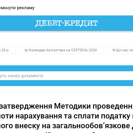
мкнути рекламу
.26 р.
📅 Календар бухгалтера на СЕРПЕНЬ 2026
☀️Що нас че
затвердження Методики проведення
оти нарахування та сплати податку 
ого внеску на загальнообов’язкове