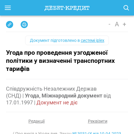
-
A
+
Документ підготовлено в
системі iplex
Угода про проведення узгодженої
політики у визначенні транспортних
тарифів
Співдружність Незалежних Держав
(СНД)
|
Угода, Міжнародний документ
від
17.01.1997
|
Документ не діє
Редакції
Реквізити
( Про вихід з Угоди див. Закон
№ 3031-IX від 10.04.2023