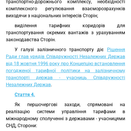
транспортно-дорожнього комплексу, необхідності
комплексного регулювання взаєморозрахунків
виходячи з національних інтересів Сторін;
виділення тарифних коридорів для
транспортування окремих вантажів з урахуванням
законодавства Сторін.
У галузі залізничного транспорту діє
Рішення
Ради глав урядів Співдружності Незалежних Держав
від 18 жовтня 1996 року про Концепцію встановлення
погодженої тарифної політики на залізничному
транспорті держав - учасниць Співдружності
Незалежних Держав
.
Стаття 4.
Як першочергові заходи, спрямовані на
реалізацію системи управління тарифами в
міжнародному сполученні з державами - учасницями
СНД, Сторони: