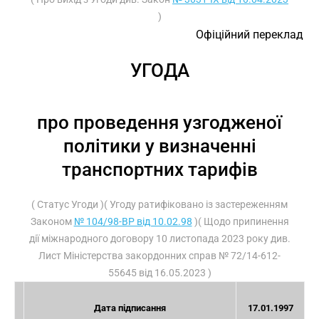
)
Офіційний переклад
УГОДА
про проведення узгодженої
політики у визначенні
транспортних тарифів
( Статус Угоди )( Угоду ратифіковано із застереженням
Законом
№ 104/98-ВР від 10.02.98
)( Щодо припинення
дії міжнародного договору 10 листопада 2023 року див.
Лист Міністерства закордонних справ
№ 72/14-612-
55645 від 16.05.2023
)
Дата підписання
17.01.1997