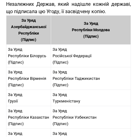
Незалежних Держав, який надішле кожній державі,
що підписала цю Угоду, її засвідчену копію.
За Уряд
За Уряд
Азербайджанської
Республіки Молдова
Республіки
(Підпис)
(Підпис)
За Уряд
За Уряд
Республіки Білорусь
Російської Федерації
(Підпис)
(Підпис)
За Уряд
За Уряд
Республіки Вірменія
Республіки Таджикистан
(Підпис)
(Підпис)
За Уряд
За Уряд
Грузії
Туркменістану
За Уряд
За Уряд
Республіки Казахстан
Республіки Узбекистан
(Підпис)
(Підпис)
За Уряд
За Уряд