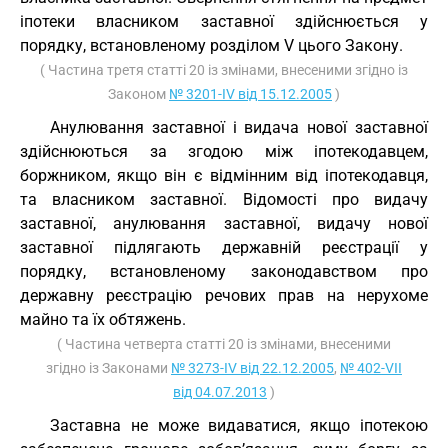
іпотеки власником заставної здійснюється у
порядку, встановленому розділом V цього Закону.
( Частина третя статті 20 із змінами, внесеними згідно із
Законом
№ 3201-IV від 15.12.2005
)
Анулювання заставної і видача нової заставної
здійснюються за згодою між іпотекодавцем,
боржником, якщо він є відмінним від іпотекодавця,
та власником заставної. Відомості про видачу
заставної, анулювання заставної, видачу нової
заставної підлягають державній реєстрації у
порядку, встановленому законодавством про
державну реєстрацію речових прав на нерухоме
майно та їх обтяжень.
( Частина четверта статті 20 із змінами, внесеними
згідно із Законами
№ 3273-IV від 22.12.2005
,
№ 402-VII
від 04.07.2013
)
Заставна не може видаватися, якщо іпотекою