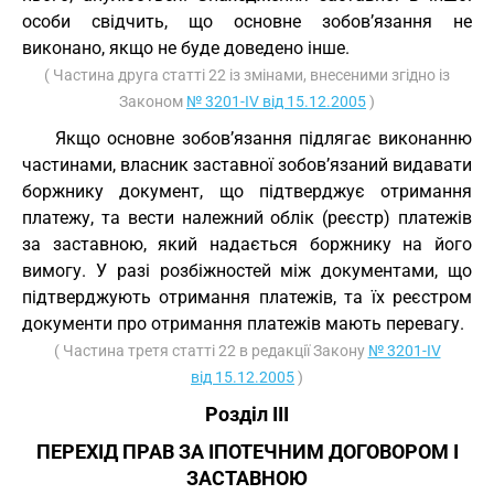
особи свідчить, що основне зобов’язання не
виконано, якщо не буде доведено інше.
( Частина друга статті 22 із змінами, внесеними згідно із
Законом
№ 3201-IV від 15.12.2005
)
Якщо основне зобов’язання підлягає виконанню
частинами, власник заставної зобов’язаний видавати
боржнику документ, що підтверджує отримання
платежу, та вести належний облік (реєстр) платежів
за заставною, який надається боржнику на його
вимогу. У разі розбіжностей між документами, що
підтверджують отримання платежів, та їх реєстром
документи про отримання платежів мають перевагу.
( Частина третя статті 22 в редакції Закону
№ 3201-IV
від 15.12.2005
)
Розділ III
ПЕРЕХІД ПРАВ ЗА ІПОТЕЧНИМ ДОГОВОРОМ І
ЗАСТАВНОЮ