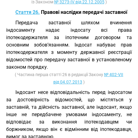
із Законом
№ 3273-IV від 22.12.2005
)
Стаття 26.
Правові наслідки передачі заставної
Передача заставної шляхом вчинення
індосаменту надає індосату всі права
іпотекодержателя за іпотечним договором та
основним зобов’язанням. Індосат набуває прав
іпотекодержателя з моменту державної реєстрації
відомостей про передачу заставної в установленому
законом порядку.
( Частина перша статті 26 в редакції Закону
№ 402-VII
від 04.07.2013
)
Індосант несе відповідальність перед індосатом
за достовірність відомостей, що містяться у
заставній, та дійсність заставної, але індосант, якщо
інше не передбачене умовами індосаменту, не
відповідає за виконання іпотекодавцем чи
боржником, якщо він є відмінним від іпотекодавця,
вимог за заставною.