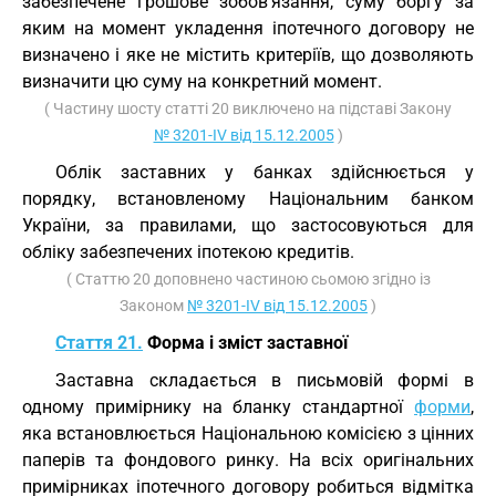
забезпечене грошове зобов’язання, суму боргу за
яким на момент укладення іпотечного договору не
визначено і яке не містить критеріїв, що дозволяють
визначити цю суму на конкретний момент.
( Частину шосту статті 20 виключено на підставі Закону
№ 3201-IV від 15.12.2005
)
Облік заставних у банках здійснюється у
порядку, встановленому Національним банком
України, за правилами, що застосовуються для
обліку забезпечених іпотекою кредитів.
( Статтю 20 доповнено частиною сьомою згідно із
Законом
№ 3201-IV від 15.12.2005
)
Стаття 21.
Форма і зміст заставної
Заставна складається в письмовій формі в
одному примірнику на бланку стандартної
форми
,
яка встановлюється Національною комісією з цінних
паперів та фондового ринку. На всіх оригінальних
примірниках іпотечного договору робиться відмітка