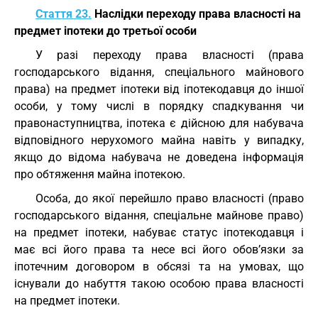
Стаття 23.
Наслідки переходу права власності на
предмет іпотеки до третьої особи
У разі переходу права власності (права
господарського відання, спеціального майнового
права) на предмет іпотеки від іпотекодавця до іншої
особи, у тому числі в порядку спадкування чи
правонаступництва, іпотека є дійсною для набувача
відповідного нерухомого майна навіть у випадку,
якщо до відома набувача не доведена інформація
про обтяження майна іпотекою.
Особа, до якої перейшло право власності (право
господарського відання, спеціальне майнове право)
на предмет іпотеки, набуває статус іпотекодавця і
має всі його права та несе всі його обов’язки за
іпотечним договором в обсязі та на умовах, що
існували до набуття такою особою права власності
на предмет іпотеки.