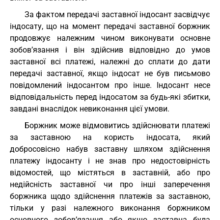
За фактом передачі заставної індосант засвідчує
індосату, що на момент передачі заставної боржник
продовжує належним чином виконувати основне
зобов’язання і він здійснив відповідно до умов
заставної всі платежі, належні до сплати до дати
передачі заставної, якщо індосат не був письмово
повідомлений індосантом про інше. Індосант несе
відповідальність перед індосатом за будь-які збитки,
завдані внаслідок невиконання цієї умови.
Боржник може відмовитись здійснювати платежі
за заставною на користь індосата, який
добросовісно набув заставну шляхом здійснення
платежу індосанту і не знав про недостовірність
відомостей, що містяться в заставній, або про
недійсність заставної чи про інші заперечення
боржника щодо здійснення платежів за заставною,
тільки у разі належного виконання боржником
основного зобов’язання або якщо заставна була