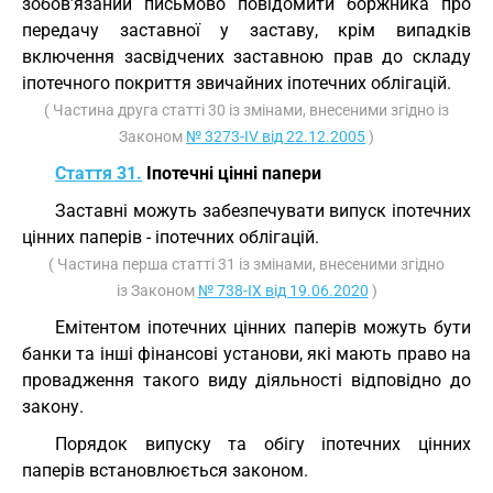
зобов’язаний письмово повідомити боржника про
передачу заставної у заставу, крім випадків
включення засвідчених заставною прав до складу
іпотечного покриття звичайних іпотечних облігацій.
( Частина друга статті 30 із змінами, внесеними згідно із
Законом
№ 3273-IV від 22.12.2005
)
Стаття 31.
Іпотечні цінні папери
Заставні можуть забезпечувати випуск іпотечних
цінних паперів - іпотечних облігацій.
( Частина перша статті 31 із змінами, внесеними згідно
із Законом
№ 738-IX від 19.06.2020
)
Емітентом іпотечних цінних паперів можуть бути
банки та інші фінансові установи, які мають право на
провадження такого виду діяльності відповідно до
закону.
Порядок випуску та обігу іпотечних цінних
паперів встановлюється законом.