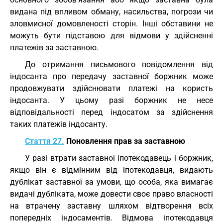
видана під впливом обману, насильства, погрози чи
зловмисної домовленості сторін. Інші обставини не
можуть бути підставою для відмови у здійсненні
платежів за заставною.
До отримання письмового повідомлення від
індосанта про передачу заставної боржник може
продовжувати здійснювати платежі на користь
індосанта. У цьому разі боржник не несе
відповідальності перед індосатом за здійснення
таких платежів індосанту.
Стаття 27.
Поновлення прав за заставною
У разі втрати заставної іпотекодавець і боржник,
якщо він є відмінним від іпотекодавця, видають
дублікат заставної за умови, що особа, яка вимагає
видачі дубліката, може довести своє право власності
на втрачену заставну шляхом відтворення всіх
попередніх індосаментів. Відмова іпотекодавця