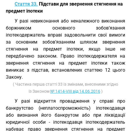
Стаття 33.
Підстави для звернення стягнення на
предмет іпотеки
У разі невиконання або неналежного виконання
боржником основного зобов’язання
іпотекодержатель вправі задовольнити свої вимоги
за основним зобов’язанням шляхом звернення
стягнення на предмет іпотеки, якщо інше не
передбачено законом. Право іпотекодержателя на
звернення стягнення на предмет іпотеки також
виникає з підстав, встановлених статтею 12 цього
Закону.
( Частина перша статті 33 із змінами, внесеними згідно
із Законом
№ 1414-VIII від 14.06.2016
)
У разі відкриття провадження у справі про
банкрутство (неплатоспроможність) іпотекодавця
або визнання його банкрутом або при ліквідації
юридичної особи - іпотекодавця іпотекодержатель
набуває право звернення стягнення на предмет