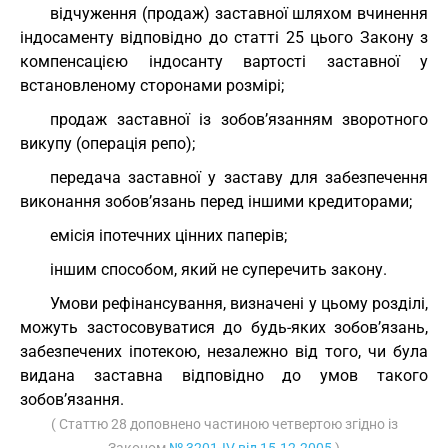
відчуження (продаж) заставної шляхом вчинення
індосаменту відповідно до статті 25 цього Закону з
компенсацією індосанту вартості заставної у
встановленому сторонами розмірі;
продаж заставної із зобов’язанням зворотного
викупу (операція репо);
передача заставної у заставу для забезпечення
виконання зобов’язань перед іншими кредиторами;
емісія іпотечних цінних паперів;
іншим способом, який не суперечить закону.
Умови рефінансування, визначені у цьому розділі,
можуть застосовуватися до будь-яких зобов’язань,
забезпечених іпотекою, незалежно від того, чи була
видана заставна відповідно до умов такого
зобов’язання.
( Статтю 28 доповнено частиною четвертою згідно із