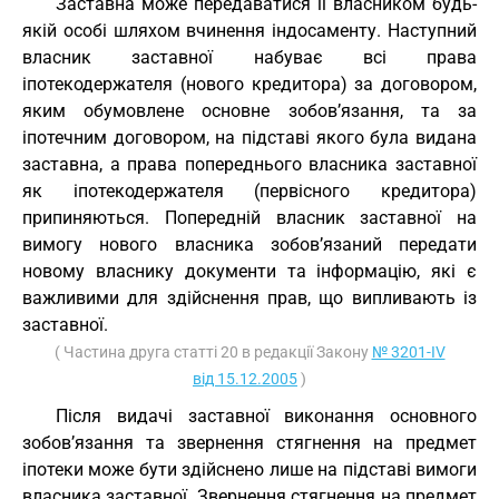
Заставна може передаватися її власником будь-
якій особі шляхом вчинення індосаменту. Наступний
власник заставної набуває всі права
іпотекодержателя (нового кредитора) за договором,
яким обумовлене основне зобов’язання, та за
іпотечним договором, на підставі якого була видана
заставна, а права попереднього власника заставної
як іпотекодержателя (первісного кредитора)
припиняються. Попередній власник заставної на
вимогу нового власника зобов’язаний передати
новому власнику документи та інформацію, які є
важливими для здійснення прав, що випливають із
заставної.
( Частина друга статті 20 в редакції Закону
№ 3201-IV
від 15.12.2005
)
Після видачі заставної виконання основного
зобов’язання та звернення стягнення на предмет
іпотеки може бути здійснено лише на підставі вимоги
власника заставної. Звернення стягнення на предмет