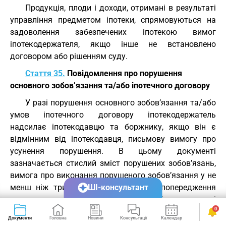
Продукція, плоди і доходи, отримані в результаті
управління предметом іпотеки, спрямовуються на
задоволення забезпечених іпотекою вимог
іпотекодержателя, якщо інше не встановлено
договором або рішенням суду.
Стаття 35.
Повідомлення про порушення
основного зобов’язання та/або іпотечного договору
У разі порушення основного зобов’язання та/або
умов іпотечного договору іпотекодержатель
надсилає іпотекодавцю та боржнику, якщо він є
відмінним від іпотекодавця, письмову вимогу про
усунення порушення. В цьому документі
зазначається стислий зміст порушених зобов’язань,
вимога про виконання порушеного зобов’язання у не
менш ніж тридцятиденний строк та попередження
ШІ-консультант
про звернення стягнення на предмет іпотеки у разі
0
невиконання цієї вимоги. Якщо протягом
Документи
Головна
Новини
Консультації
Календар
Сервіси
встановленого строку вимога іпотекодержателя