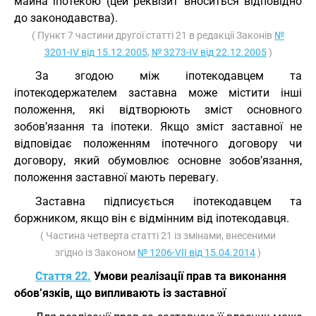
майна іпотекою (цей реквізит вноситься відповідно
до законодавства).
( Пункт 7 частини другої статті 21 в редакції Законів
№
3201-IV від 15.12.2005
,
№ 3273-IV від 22.12.2005
)
За згодою між іпотекодавцем та
іпотекодержателем заставна може містити інші
положення, які відтворюють зміст основного
зобов’язання та іпотеки. Якщо зміст заставної не
відповідає положенням іпотечного договору чи
договору, який обумовлює основне зобов’язання,
положення заставної мають перевагу.
Заставна підписується іпотекодавцем та
боржником, якщо він є відмінним від іпотекодавця.
( Частина четверта статті 21 із змінами, внесеними
згідно із Законом
№ 1206-VII від 15.04.2014
)
Стаття 22.
Умови реалізації прав та виконання
обов’язків, що випливають із заставної