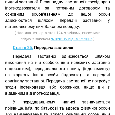
видачі заставної. Після видачі заставної перехід прав
іпотекодержателя за іпотечним договором та
основним зобов’язанням до іншої особи
здійснюється шляхом передачі заставної у
встановленому цим Законом порядку.
( Частина четверта статті 24 із змінами, внесеними
згідно із Законом
№ 3201-IV від 15.12.2005
)
Стаття 25.
Передача заставної
Передача заставної здійснюється шляхом
виконання на ній особою, якій належить заставна
(індосантом), передавального напису (індосаменту)
на користь іншої особи (індосата) та передачі
оригіналу заставної. Передача заставної не потребує
згоди іпотекодавця або боржника, якщо він є
відмінним від іпотекодавця.
У передавальному написі зазначаються
прізвище, ім’я, по батькові та адреса фізичної особи
або найменування та адреса юридичної особи, якій