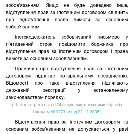
зобов’язанням. Якщо не буде доведено інше,
відступлення прав за іпотечним договором свідчить
про відступлення права вимоги за основним
зобов’язанням.
Іпотекодержатель зобов’язаний письмово у
п’ятиденний строк повідомити боржника про
відступлення прав за іпотечним договором і права
вимоги за основним зобов’язанням.
Правочин про відступлення прав за іпотечним
договором підлягає нотаріальному посвідченню.
Відомості про таке відступлення підлягають
державній реєстрації у встановленому
законодавством порядку.
( Частина третя статті 24 із змінами, внесеними згідно із
Законом
№ 3273-IV від 22.12.2005
)
Відступлення прав за іпотечним договором та
основним зобов’язанням не допускається у разі