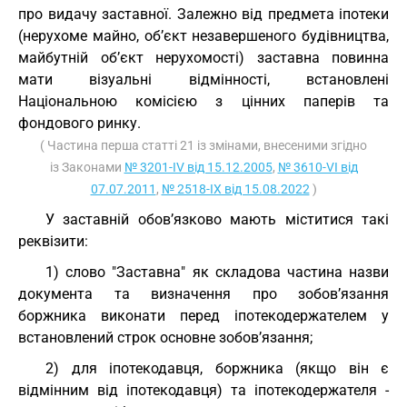
про видачу заставної. Залежно від предмета іпотеки
(нерухоме майно, об’єкт незавершеного будівництва,
майбутній об’єкт нерухомості) заставна повинна
мати візуальні відмінності, встановлені
Національною комісією з цінних паперів та
фондового ринку.
( Частина перша статті 21 із змінами, внесеними згідно
із Законами
№ 3201-IV від 15.12.2005
,
№ 3610-VI від
07.07.2011
,
№ 2518-IX від 15.08.2022
)
У заставній обов’язково мають міститися такі
реквізити:
1) слово "Заставна" як складова частина назви
документа та визначення про зобов’язання
боржника виконати перед іпотекодержателем у
встановлений строк основне зобов’язання;
2) для іпотекодавця, боржника (якщо він є
відмінним від іпотекодавця) та іпотекодержателя -