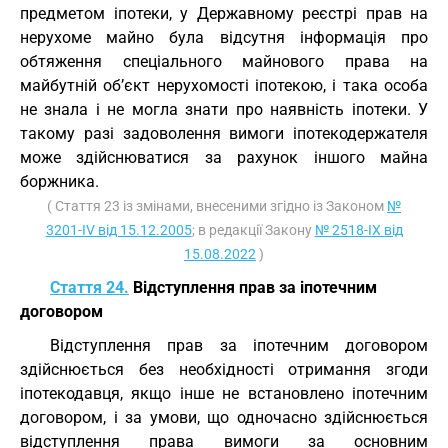
предметом іпотеки, у Державному реєстрі прав на
нерухоме майно була відсутня інформація про
обтяження спеціального майнового права на
майбутній об’єкт нерухомості іпотекою, і така особа
не знала і не могла знати про наявність іпотеки. У
такому разі задоволення вимоги іпотекодержателя
може здійснюватися за рахунок іншого майна
боржника.
( Стаття 23 із змінами, внесеними згідно із Законом
№
3201-IV від 15.12.2005
; в редакції Закону
№ 2518-IX від
15.08.2022
)
Стаття 24.
Відступлення прав за іпотечним
договором
Відступлення прав за іпотечним договором
здійснюється без необхідності отримання згоди
іпотекодавця, якщо інше не встановлено іпотечним
договором, і за умови, що одночасно здійснюється
відступлення права вимоги за основним