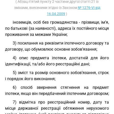
( Абзац п’ятий пункту 2 частини другої статті 21 із
змінами, внесеними згідно із Законом
№ 1276-VI від
16.04.2009
)
іноземців, осіб без громадянства - прізвище, ім’я,
по батькові (за наявності), адреса їх постійного місця
проживання за межами України;
3) посилання на реквізити іпотечного договору та
договору, що обумовлює основне зобов’язання;
4) опис предмета іпотеки, достатній для його
ідентифікації, та/або його реєстраційні дані;
5) зміст та розмір основного зобов’язання, строк
і порядок його виконання;
6) спосіб звернення стягнення на предмет
іпотеки, якщо він передбачений іпотечним договором;
7) відмітка про реєстраційний номер, дату та
місце державної реєстрації обтяження нерухомого