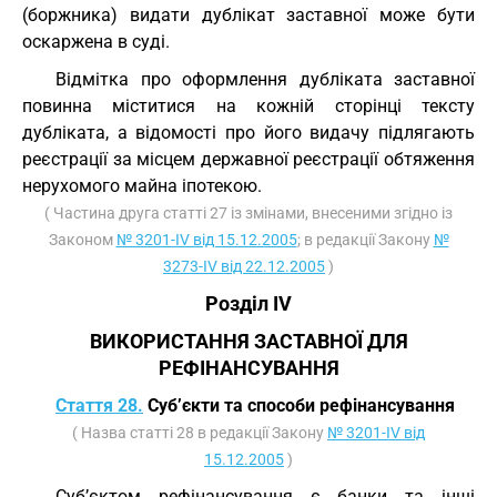
(боржника) видати дублікат заставної може бути
оскаржена в суді.
Відмітка про оформлення дубліката заставної
повинна міститися на кожній сторінці тексту
дубліката, а відомості про його видачу підлягають
реєстрації за місцем державної реєстрації обтяження
нерухомого майна іпотекою.
( Частина друга статті 27 із змінами, внесеними згідно із
Законом
№ 3201-IV від 15.12.2005
; в редакції Закону
№
3273-IV від 22.12.2005
)
Розділ IV
ВИКОРИСТАННЯ ЗАСТАВНОЇ ДЛЯ
РЕФІНАНСУВАННЯ
Стаття 28.
Суб’єкти та способи рефінансування
( Назва статті 28 в редакції Закону
№ 3201-IV від
15.12.2005
)
Суб’єктом рефінансування є банки та інші