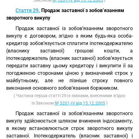
Законом
№ 3201-IV від 15.12.2005
)
Стаття 29.
Продаж заставної з зобов’язанням
зворотного викупу
Продаж заставної із зобов’язанням зворотного
викупу є договором, згідно з яким будь-яка особа-
кредитор зобов’язується сплатити іпотекодержателю
(власнику заставної) грошові кошти, а
іпотекодержатель (власник заставної) зобов’язується
передати заставну цьому кредитору і викупити її за
погодженою сторонами ціною у визначений строк у
майбутньому, але не пізніше строку повного
виконання основного зобов’язання боржником.
( Частина перша статті 29 із змінами, внесеними згідно
із Законом
№ 3201-IV від 15.12.2005
)
Продаж заставної із зобов’язанням зворотного
викупу здійснюється шляхом вчинення індосаменту,
в якому встановлюється строк зворотного викупу
заставної. Іпотекодержатель (власник заставної) і