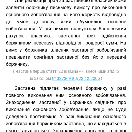
Для реалізації прав за заставною її власник може
заявити боржнику письмову вимогу про виконання
основного зобов’язання на його користь відповідно
до умов договору, який обумовлює основне
зобов’язання. У цій вимозі вказується банківський
рахунок власника заставної для здійснення
боржником переказу відповідної грошової суми. На
вимогу боржника власник заставної зобов’язаний
пред’явити оригінал заставної без його передачі
боржнику.
( Частина перша статті 22 із змінами, внесеними згідно
із Законом
№ 3273-IV від 22.12.2005
)
Заставна підлягає передачі боржнику у разі
повного виконання ним основного зобов’язання.
Знаходження заставної у боржника свідчить про
виконання основного зобов’язання, якщо не буде
доведено протилежне. У разі виконання основного
зобов’язання боржником заставна, що знаходиться в
нього, анулюється. Знаходження заставної в іншої