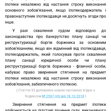
іпотеки незалежно від настання строку виконання
основного зобов’язання, якщо іпотекодержатель і
правонаступник іпотекодавця не досягнуть згоди про
інше.
У разі схвалення судом відповідно до
законодавства про банкрутство плану санації чи
реструктуризації боргів боржника за основним
зобов’язанням, якщо він відмінний від іпотекодавця,
іпотекодержатель, який голосував проти схвалення
плану санації юридичної особи чи плану
реструктуризації боргів боржника - фізичної особи,
набуває право звернення стягнення на предмет
іпотеки незалежно від настання строку виконання
зобов’язання, забезпеченого іпотекою.
( Статтю 33 доповнено новою частиною згідно з
Кодексом
№ 2597-VIII від 18.10.2018
)
Звернення стягнення на предмет іпотеки
здійснюється на підставі рішення суду, виконавчого