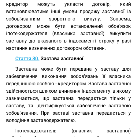
кредитор можуть укласти договір, який
встановлюватиме інші умови продажу заставної із
зобов’язанням зворотного викупу. Зокрема,
договором може бути встановлений обов’язок
іпотекодержателя (власника заставної) викупити
заставну до вказаного в індосаменті строку у разі
настання визначених договором обставин.
Стаття 30.
Застава заставної
Заставна може бути передана у заставу для
забезпечення виконання зобов’язань її власника
перед іншою особою - кредитором. Застава заставної
здійснюється шляхом вчинення індосаменту, в якому
зазначається, що заставна передається тільки у
заставу, та ідентифікується забезпечене заставою
зобов’язання. При заставі заставна передається у
володіння заставодержателю.
Іпотекодержатель (власник заставної)