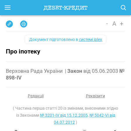
-
A
+
Документ підготовлено в
системі iplex
Про іпотеку
Верховна Рада України
|
Закон
від
05.06.2003
№
898-IV
Редакції
Реквізити
( Частина перша статті 20 із змінами, внесеними згідно
із Законами
№ 3201-IV від 15.12.2005
,
№ 5042-VI від
04.07.2012
)