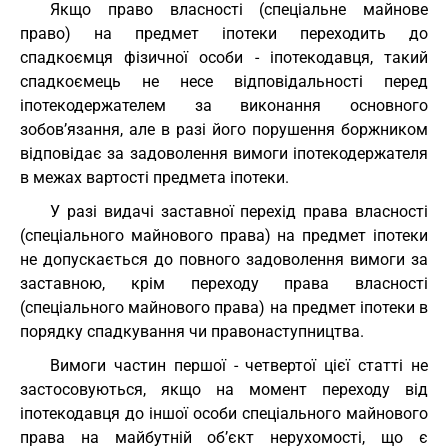
Якщо право власності (спеціальне майнове
право) на предмет іпотеки переходить до
спадкоємця фізичної особи - іпотекодавця, такий
спадкоємець не несе відповідальності перед
іпотекодержателем за виконання основного
зобов’язання, але в разі його порушення боржником
відповідає за задоволення вимоги іпотекодержателя
в межах вартості предмета іпотеки.
У разі видачі заставної перехід права власності
(спеціального майнового права) на предмет іпотеки
не допускається до повного задоволення вимоги за
заставною, крім переходу права власності
(спеціального майнового права) на предмет іпотеки в
порядку спадкування чи правонаступництва.
Вимоги частин першої - четвертої цієї статті не
застосовуються, якщо на момент переходу від
іпотекодавця до іншої особи спеціального майнового
права на майбутній об’єкт нерухомості, що є