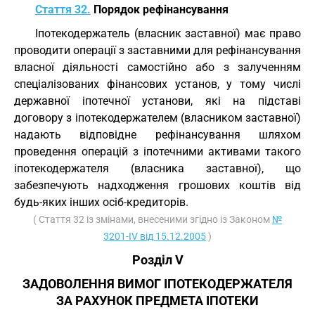
Стаття 32.
Порядок рефінансування
Іпотекодержатель (власник заставної) має право
проводити операції з заставними для рефінансування
власної діяльності самостійно або з залученням
спеціалізованих фінансових установ, у тому числі
державної іпотечної установи, які на підставі
договору з іпотекодержателем (власником заставної)
надають відповідне рефінансування шляхом
проведення операцій з іпотечними активами такого
іпотекодержателя (власника заставної), що
забезпечують надходження грошових коштів від
будь-яких інших осіб-кредиторів.
( Стаття 32 із змінами, внесеними згідно із Законом
№
3201-IV від 15.12.2005
)
Розділ V
ЗАДОВОЛЕННЯ ВИМОГ ІПОТЕКОДЕРЖАТЕЛЯ
ЗА РАХУНОК ПРЕДМЕТА ІПОТЕКИ