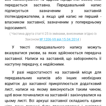
передається заставна. Передавальний напис
підписується зазначеним у заставній
іпотекодержателем, а якщо цей напис не перший -
власником заставної, зазначеним у попередньому
індосаменті.
( Частина друга статті 25 із змінами, внесеними згідно із
Законом
№ 1206-VII від 15.04.2014
)
У тексті передавального напису можуть
вказуватися умови, за яких здійснюється передача
заставної. Написи на заставній, що забороняють її
наступну передачу, є недійсними.
У разі недостатності на заставній місця для
передавальних написів або інших необхідних
відміток до заставної прикріплюється додатковий
лист, написи на якому виконуються таким чином,
щоб вони починалися на заставній і закінчувалися на
цьому листі. Всі аркуші заставної складають єдине