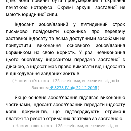
ціле, вони повинні бути пронумеровані і скріплені
печаткою нотаріуса. Окремі аркуші заставної не
мають юридичної сили.
Індосант зобов’язаний у п’ятиденний строк
письмово повідомити боржника про передачу
заставної індосату та всіма доступними засобами не
припустити виконання основного зобов’язання
боржником на свою користь. У разі невиконання
цього обов’язку індосантом передача заставної є
дійсною, а індосат має право вимагати від індосанта
відшкодування завданих збитків.
( Частина п’ята статті 25 із змінами, внесеними згідно із
Законом
№ 3273-IV від 22.12.2005
)
Якщо основне зобов’язання підлягає виконанню
частинами, індосант зобов’язаний передати індосату
копії документів, що підтверджують отримані
платежі та реєстр отриманих платежів за заставною.
( Частина шоста статті 25 із змінами, внесеними згідно