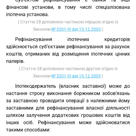
фінансові установи, в тому числі спеціалізована
іпотечна установа.
( Статтю 28 доповнено частиною першою згідно із
Законом
№ 3201-IV від 15.12.2005
)
Рефінансування іпотечних кредиторів
здійснюється суб’єктами рефінансування за рахунок
коштів, отриманих від розміщення іпотечних цінних
паперів.
( Статтю 28 доповнено частиною другою згідно із
Законом
№ 3201-IV від 15.12.2005
)
Іпотекодержатель (власник заставної) може до
настання строку виконання боржником зобов’язань
за заставною проводити операції з належними йому
заставними для рефінансування власної діяльності
шляхом залучення додаткових грошових коштів від
інших осіб. Рефінансування може здійснюватися
такими способами: