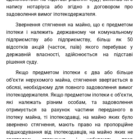
напису нотаріуса або згідно з договором про
задоволення вимог іпотекодержателя.
Звернення стягнення на майно, що є предметом
іпотеки і належить державному чи комунальному
підприємству або підприємству, більш як 50
відсотків акцій (часток, паїв) якого перебуває у
державній власності, здійснюється на підставі
рішення суду.
Якщо предметом іпотеки є два або більше
об’єкти нерухомого майна, стягнення звертається в
обсязі, необхідному для повного задоволення вимог
іпотекодержателя. Якщо предметом іпотеки є об’єкти,
які належать різним особам, та задоволення
отримується за рахунок частини переданого в
іпотеку майна, ті іпотекодавці, на майно яких було
звернено стягнення, мають право на пропорційне
відшкодування від іпотекодавців, на майно яких не