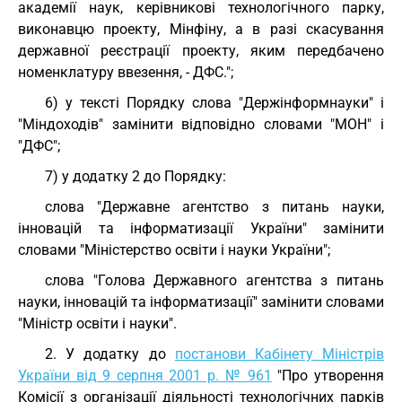
академії наук, керівникові технологічного парку,
виконавцю проекту, Мінфіну, а в разі скасування
державної реєстрації проекту, яким передбачено
номенклатуру ввезення, - ДФС.";
6) у тексті Порядку слова "Держінформнауки" і
"Міндоходів" замінити відповідно словами "МОН" і
"ДФС";
7) у додатку 2 до Порядку:
слова "Державне агентство з питань науки,
інновацій та інформатизації України" замінити
словами "Міністерство освіти і науки України";
слова "Голова Державного агентства з питань
науки, інновацій та інформатизації" замінити словами
"Міністр освіти і науки".
2. У додатку до
постанови Кабінету Міністрів
України від 9 серпня 2001 р. № 961
"Про утворення
Комісії з організації діяльності технологічних парків