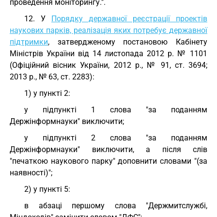
проведення моніторингу.".
12. У
Порядку державної реєстрації проектів
наукових парків, реалізація яких потребує державної
підтримки
, затвердженому постановою Кабінету
Міністрів України від 14 листопада 2012 р. № 1101
(Офіційний вісник України, 2012 р., № 91, ст. 3694;
2013 р., № 63, ст. 2283):
1) у пункті 2:
у підпункті 1 слова "за поданням
Держінформнауки" виключити;
у підпункті 2 слова "за поданням
Держінформнауки" виключити, а після слів
"печаткою наукового парку" доповнити словами "(за
наявності)";
2) у пункті 5:
в абзаці першому слова "Держмитслужбі,