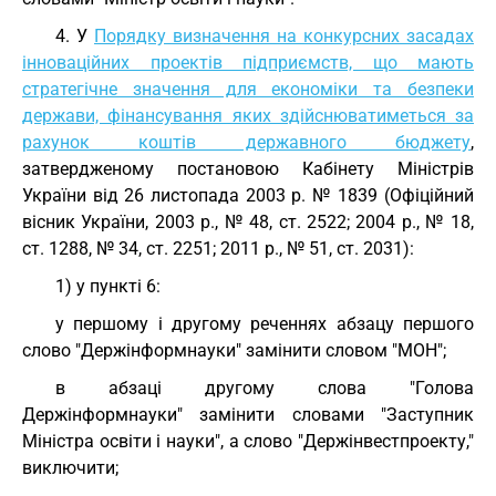
4. У
Порядку визначення на конкурсних засадах
інноваційних проектів підприємств, що мають
стратегічне значення для економіки та безпеки
держави, фінансування яких здійснюватиметься за
рахунок коштів державного бюджету
,
затвердженому постановою Кабінету Міністрів
України від 26 листопада 2003 р. № 1839 (Офіційний
вісник України, 2003 р., № 48, ст. 2522; 2004 р., № 18,
ст. 1288, № 34, ст. 2251; 2011 р., № 51, ст. 2031):
1) у пункті 6:
у першому і другому реченнях абзацу першого
слово "Держінформнауки" замінити словом "МОН";
в абзаці другому слова "Голова
Держінформнауки" замінити словами "Заступник
Міністра освіти і науки", а слово "Держінвестпроекту,"
виключити;