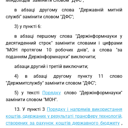
Міндоходів" замінити словом "ДФС";
в абзаці другому слова "Державній митній
службі" замінити словом "ДФС";
3) у пункті 6:
в абзаці першому слова "Держінформнауки у
десятиденний строк" замінити словами і цифрами
"МОН протягом 10 робочих днів", а слова "за
поданням Держінформнауки" виключити;
абзаци другий і третій виключити;
4) в абзаці другому пункту 11 слово
"Держмитслужбу" замінити словом "ДФС";
5) у тексті
Порядку
слово "Держінформнауки"
замінити словом "МОН".
13. У пункті 3
Порядку і напрямів використання
коштів, одержаних у результаті трансферу технологій,
створених за рахунок коштів державного бюджету
,