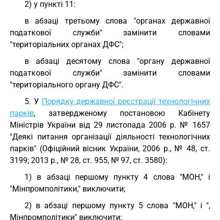
2) у пункті 11:
в абзаці третьому слова "органах державної
податкової служби" замінити словами
"територіальних органах ДФС";
в абзаці десятому слова "органу державної
податкової служби" замінити словами
"територіального органу ДФС".
5. У
Порядку державної реєстрації технологічних
парків
, затвердженому постановою Кабінету
Міністрів України від 29 листопада 2006 р. № 1657
"Деякі питання організації діяльності технологічних
парків" (Офіційний вісник України, 2006 р., № 48, ст.
3199; 2013 р., № 28, ст. 955, № 97, ст. 3580):
1) в абзаці першому пункту 4 слова "МОН," і
"Мінпромполітики," виключити;
2) в абзаці першому пункту 5 слова "МОН," і ",
Мінпромполітики" виключити;