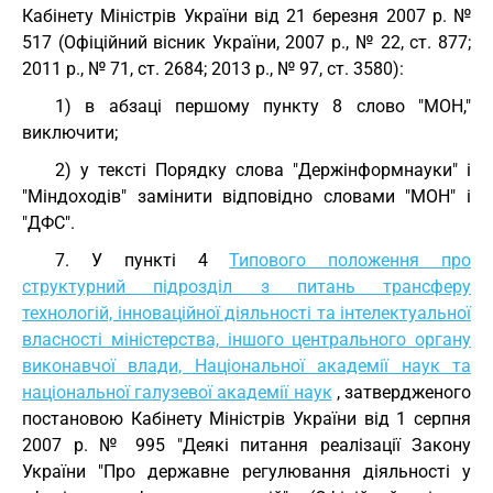
Кабінету Міністрів України від 21 березня 2007 р. №
517 (Офіційний вісник України, 2007 р., № 22, ст. 877;
2011 р., № 71, ст. 2684; 2013 р., № 97, ст. 3580):
1) в абзаці першому пункту 8 слово "МОН,"
виключити;
2) у тексті Порядку слова "Держінформнауки" і
"Міндоходів" замінити відповідно словами "МОН" і
"ДФС".
7. У пункті 4
Типового положення про
структурний підрозділ з питань трансферу
технологій, інноваційної діяльності та інтелектуальної
власності міністерства, іншого центрального органу
виконавчої влади, Національної академії наук та
національної галузевої академії наук
, затвердженого
постановою Кабінету Міністрів України від 1 серпня
2007 р. № 995 "Деякі питання реалізації Закону
України "Про державне регулювання діяльності у