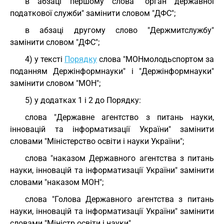
в абзаці першому слова "орган державної
податкової служби" замінити словом "ДФС";
в абзаці другому слово "Держмитслужбу"
замінити словом "ДФС";
4) у тексті
Порядку
слова "МОНмолодьспортом за
поданням Держінформнауки" і "Держінформнауки"
замінити словом "МОН";
5) у додатках 1 і 2 до Порядку:
слова "Державне агентство з питань науки,
інновацій та інформатизації України" замінити
словами "Міністерство освіти і науки України";
слова "наказом Державного агентства з питань
науки, інновацій та інформатизації України" замінити
словами "наказом МОН";
слова "Голова Державного агентства з питань
науки, інновацій та інформатизації України" замінити
словами "Міністр освіти і науки".