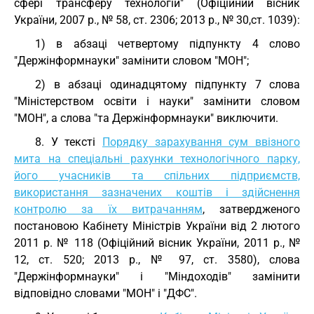
сфері трансферу технологій" (Офіційний вісник
України, 2007 р., № 58, ст. 2306; 2013 р., № 30,ст. 1039):
1) в абзаці четвертому підпункту 4 слово
"Держінформнауки" замінити словом "МОН";
2) в абзаці одинадцятому підпункту 7 слова
"Міністерством освіти і науки" замінити словом
"МОН", а слова "та Держінформнауки" виключити.
8. У тексті
Порядку зарахування сум ввізного
мита на спеціальні рахунки технологічного парку,
його учасників та спільних підприємств,
використання зазначених коштів і здійснення
контролю за їх витрачанням
, затвердженого
постановою Кабінету Міністрів України від 2 лютого
2011 р. № 118 (Офіційний вісник України, 2011 р., №
12, ст. 520; 2013 р., № 97, ст. 3580), слова
"Держінформнауки" і "Міндоходів" замінити
відповідно словами "МОН" і "ДФС".