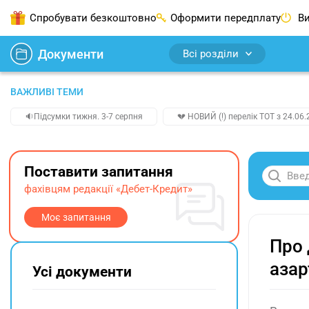
Спробувати безкоштовно
Оформити передплату
Ви
Документи
Всі розділи
ВАЖЛИВІ ТЕМИ
🔉Підсумки тижня. 3-7 серпня
💔 НОВИЙ (!) перелік ТОТ з 24.06.
Поставити запитання
фахівцям редакції «Дебет-Кредит»
Моє запитання
Про 
азар
Усі документи