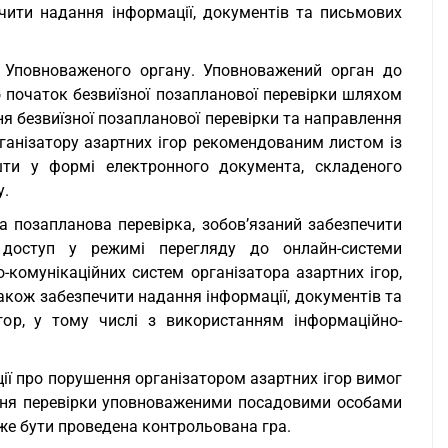
чити надання інформації, документів та письмових
і Уповноваженого органу. Уповноважений орган до
о початок безвиїзної позапланової перевірки шляхом
ня безвиїзної позапланової перевірки та направлення
ганізатору азартних ігор рекомендованим листом із
ти у формі електронного документа, складеного
у.
на позапланова перевірка, зобов’язаний забезпечити
доступ у режимі перегляду до онлайн-системи
-комунікаційних систем організатора азартних ігор,
акож забезпечити надання інформації, документів та
гор, у тому числі з використанням інформаційно-
ії про порушення організатором азартних ігор вимог
ення перевірки уповноваженими посадовими особами
оже бути проведена контрольована гра.