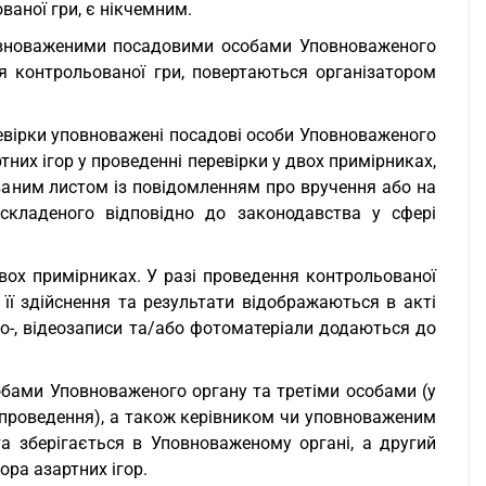
ованої гри, є нікчемним.
повноваженими посадовими особами Уповноваженого
ня контрольованої гри, повертаються організатором
еревірки уповноважені посадові особи Уповноваженого
них ігор у проведенні перевірки у двох примірниках,
ваним листом із повідомленням про вручення або на
складеного відповідно до законодавства у сфері
двох примірниках. У разі проведення контрольованої
 її здійснення та результати відображаються в акті
діо-, відеозаписи та/або фотоматеріали додаються до
бами Уповноваженого органу та третіми особами (у
 її проведення), а також керівником чи уповноваженим
а зберігається в Уповноваженому органі, а другий
ра азартних ігор.