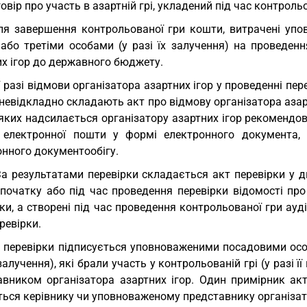
овір про участь в азартній грі, укладений під час контроль
ля завершення контрольованої гри кошти, витрачені у
 або третіми особами (у разі їх залучення) на проведен
их ігор до державного бюджету.
У разі відмови організатора азартних ігор у проведенні п
невідкладно складають акт про відмову організатора азарт
 яких надсилається організатору азартних ігор рекомендо
 електронної пошти у формі електронного документа, 
онного документообігу.
За результатами перевірки складається акт перевірки у 
 початку або під час проведення перевірки відомості про
ки, а створені під час проведення контрольованої гри ау
ревірки.
 перевірки підписується уповноваженими посадовими осо
 залучення), які брали участь у контрольованій грі (у разі
авником організатора азартних ігор. Один примірник акт
ься керівнику чи уповноваженому представнику організато