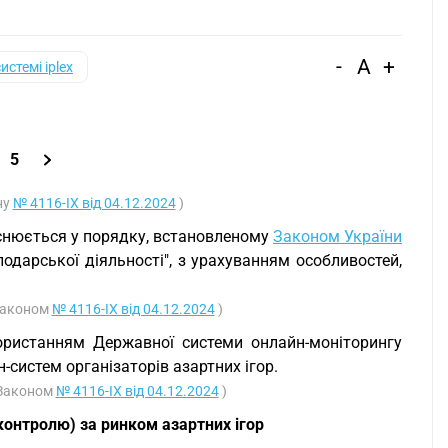
-
A
+
системі iplex
5
ну
№ 4116-IX від 04.12.2024
)
йснюється у порядку, встановленому
Законом України
одарської діяльності", з урахуванням особливостей,
 Законом
№ 4116-IX від 04.12.2024
)
икористанням Державної системи онлайн-моніторингу
систем організаторів азартних ігор.
 Законом
№ 4116-IX від 04.12.2024
)
онтролю) за ринком азартних ігор