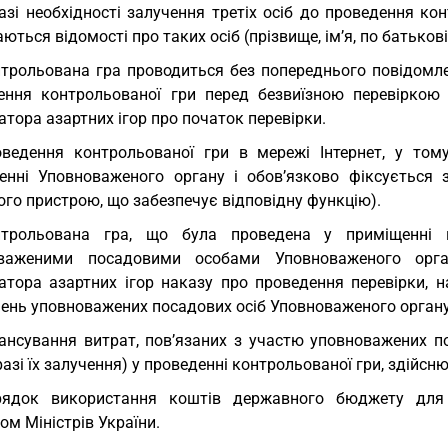
азі необхідності залучення третіх осіб до проведення ко
ються відомості про таких осіб (прізвище, ім’я, по батькові
трольована гра проводиться без попереднього повідомлен
ення контрольованої гри перед безвиїзною перевіркою
атора азартних ігор про початок перевірки.
ведення контрольованої гри в мережі Інтернет, у тому
енні Уповноваженого органу і обов’язково фіксується за
ого пристрою, що забезпечує відповідну функцію).
нтрольована гра, що була проведена у приміщенні г
важеними посадовими особами Уповноваженого орга
затора азартних ігор наказу про проведення перевірки, 
чень уповноважених посадових осіб Уповноваженого органу
ансування витрат, пов’язаних з участю уповноважених п
 разі їх залучення) у проведенні контрольованої гри, здій
рядок використання коштів державного бюджету для 
ом Міністрів України.