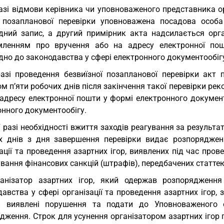
азі відмови керівника чи уповноваженого представника ор
ї позапланової перевірки уповноважена посадова особ
ідний запис, а другий примірник акта надсилається орг
мленням про вручення або на адресу електронної пош
дно до законодавства у сфері електронного документообіг
азі проведення безвиїзної позапланової перевірки акт 
м п’яти робочих днів після закінчення такої перевірки р
 адресу електронної пошти у формі електронного документ
онного документообігу.
У разі необхідності вжиття заходів реагування за результ
х днів з дня завершення перевірки видає розпоряджен
ації та проведення азартних ігор, виявлених під час прове
вання фінансових санкцій (штрафів), передбачених статтею
ганізатор азартних ігор, який одержав розпорядженн
давства у сфері організації та проведення азартних ігор
и виявлені порушення та подати до Уповноваженого о
дження. Строк для усунення організатором азартних ігор 