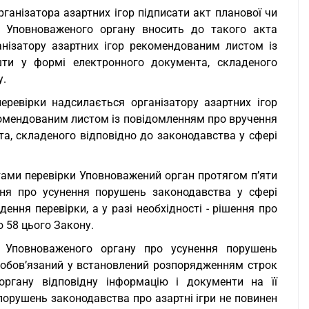
ганізатора азартних ігор підписати акт планової чи
а Уповноваженого органу вносить до такого акта
анізатору азартних ігор рекомендованим листом із
ти у формі електронного документа, складеного
у.
перевірки надсилається організатору азартних ігор
екомендованим листом із повідомленням про вручення
а, складеного відповідно до законодавства у сфері
атами перевірки Уповноважений орган протягом п’яти
ня про усунення порушень законодавства у сфері
дення перевірки, а у разі необхідності - рішення про
 58 цього Закону.
я Уповноваженого органу про усунення порушень
, зобов’язаний у встановлений розпорядженням строк
ргану відповідну інформацію і документи на її
порушень законодавства про азартні ігри не повинен