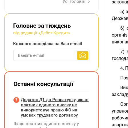
Усі головні
законод
5) 
Держав
Головне за тиждень
6) 
від редакції «Дебет-Кредит»
організ
виконан
Кожного понеділка на Ваш e-mail
7) 
господа
4. 
Поз
Останні консультації
Виї
заклад
Додаток Д1 до Розрахунку, якщо
Орг
платник єдиного внеску не
використовує працю ФО на
уповно
умовах трудового договору
робочий
Якщо платник єдиного внеску у
азартни