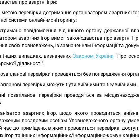
авства про азартні ігри;
з метою перевірки дотримання організатором азартних іг
ної системи онлайн-моніторингу;
отримано повідомлення від іншого органу державної вл
атором азартних ігор вимог законодавства про азартні іг
ня своїх повноважень, із зазначенням інформації та докум
в інших випадках, визначених
Законом України
"Про осно
рської діяльності".
Позапланові перевірки проводяться без попередження орган
апланові перевірки можуть бути виїзними та безвиїзними.
зні позапланові перевірки проводяться за місцезнаходж
у.
анізатор азартних ігор, щодо якого проводиться виїзна
важеним посадовим особам Уповноваженого органу умови 
 час до приміщень, в яких проводиться перевірка, доступ
х ігор та інших інформаційних/інформаційно-комунікаційни