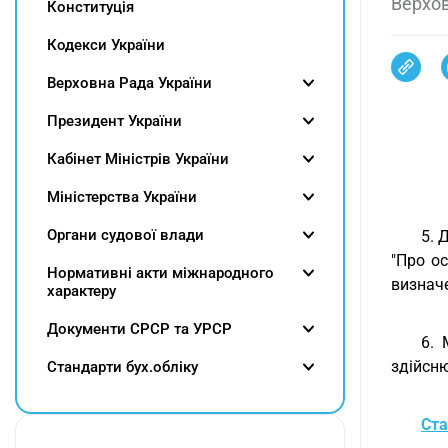
Верхов
Конституція
Кодекси України
Верховна Рада України
Президент України
Кабінет Міністрів України
Міністерства України
Органи судової влади
5. 
"Про ос
Нормативні акти міжнародного
визнач
характеру
Документи СРСР та УРСР
6. 
здійсню
Cтандарти бух.обліку
Ста