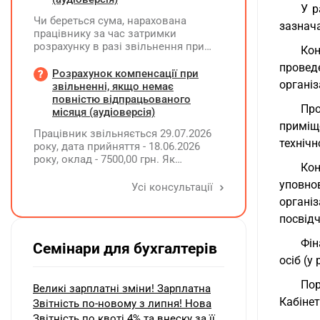
У р
Чи береться сума, нарахована
зазнача
працівнику за час затримки
розрахунку в разі звільнення при
Кон
обчсиленні середньомісячної
провед
заробітної плати (винагороди), для
Розрахунок компенсації при
організ
розрахунку внеску на підтримку
звільненні, якщо немає
працевлаштування осіб з
повністю відпрацьованого
Про
інвалідністю?
місяця (аудіоверсія)
приміщ
Працівник звільняється 29.07.2026
технічн
року, дата прийняття - 18.06.2026
року, оклад - 7500,00 грн. Як
Ко
розрахувати компенсацію трьох
уповно
невикористаних днів відпустки при
Усі консультації
звільненні?
органі
посвід
Фін
Семінари для бухгалтерів
осіб (у
По
Великі зарплатні зміни! Зарплатна
Кабінет
Звітність по-новому з липня! Нова
Звітність по квоті 4% та внеску за її