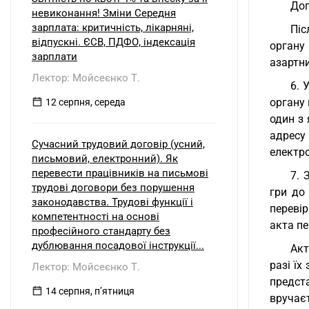
Дог
невиконання! Зміни Середня
зарплата: критичність, лікарняні,
Піс
відпускні. ЄСВ, ПДФО, індексація
органу
зарплати
азартн
Лектор: Мойсеєнко Т.
6. 
органу 
12 серпня, середа
один з
адресу
Сучасний трудовий договір (усний,
електр
письмовий, електронний). Як
перевести працівників на письмові
7. 
трудові договори без порушення
гри до
законодавства. Трудові функції і
перевір
компетентності на основі
акта пе
професійного стандарту без
дублювання посадової інструкції...
Акт
разі їх
Лектор: Мойсеєнко Т.
предст
14 серпня, пʼятниця
вручаєт