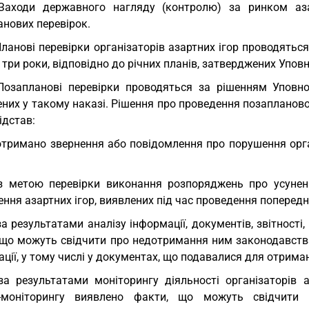
 Заходи державного нагляду (контролю) за ринком аз
анових перевірок.
Планові перевірки організаторів азартних ігор проводяться
 три роки, відповідно до річних планів, затверджених Упо
Позапланові перевірки проводяться за рішенням Уповн
них у такому наказі. Рішення про проведення позапланової
ідстав:
отримано звернення або повідомлення про порушення орга
з метою перевірки виконання розпоряджень про усуненн
ння азартних ігор, виявлених під час проведення попередн
за результатами аналізу інформації, документів, звітності
 що можуть свідчити про недотримання ним законодавства 
ції, у тому числі у документах, що подавалися для отриманн
за результатами моніторингу діяльності організаторів
-моніторингу виявлено факти, що можуть свідчити 