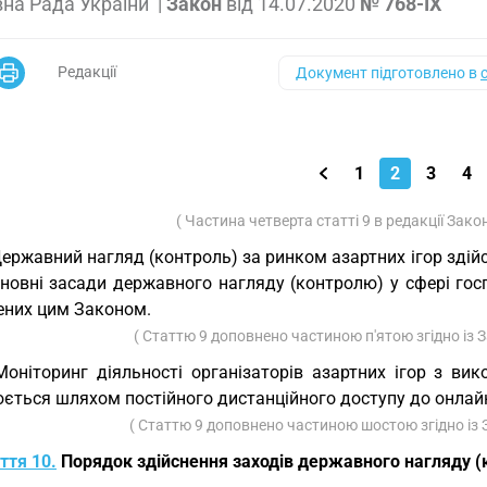
на Рада України
|
Закон
від
14.07.2020
№ 768-IX
Редакції
Документ підготовлено в
1
2
3
4
( Частина четверта статті 9 в редакції Зако
Державний нагляд (контроль) за ринком азартних ігор зді
новні засади державного нагляду (контролю) у сфері госп
ених цим Законом.
( Статтю 9 доповнено частиною п'ятою згідно із
Моніторинг діяльності організаторів азартних ігор з в
ється шляхом постійного дистанційного доступу до онлайн-
( Статтю 9 доповнено частиною шостою згідно із
ття 10.
Порядок здійснення заходів державного нагляду (к