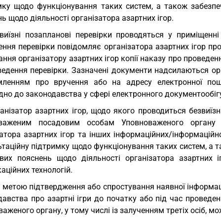
мку щодо функціонування таких систем, а також забезпе
ь щодо діяльності організатора азартних ігор.
виїзні позапланові перевірки проводяться у приміщенн
ення перевірки повідомляє організатора азартних ігор пр
ння організатору азартних ігор копії наказу про проведен
ведення перевірки. Зазначені документи надсилаються ор
мленням про вручення або на адресу електронної пош
дно до законодавства у сфері електронного документообіг
анізатор азартних ігор, щодо якого проводиться безвиїз
важеним посадовим особам Уповноваженого органу 
атора азартних ігор та інших інформаційних/інформаційно
таційну підтримку щодо функціонування таких систем, а т
вих пояснень щодо діяльності організатора азартних і
аційних технологій.
З метою підтвердження або спростування наявної інформац
давства про азартні ігри до початку або під час провед
аженого органу, у тому числі із залученням третіх осіб, м