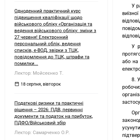
У р
Одноденний практичний курс
виїзно
підвищення кваліфікації щодо
відпов
військового обліку «Організація та
повідо
ведення військового обліку: зміни з
відпові
27 червня! Електронний
персональний облік, ведення
У р
списків, е-ВОД, звірки з ТЦК,
протяго
повідомлення до ТЦК, штрафи та
або на
помилки...
електр
Лектор: Мойсеєнко Т.
8. 
18 серпня, вівторок
робочи
організ
застосу
Податкові ризики та практичні
рішення – 2026: ПДВ, первинні
Ор
документи та податок на прибуток,
законо
ПДФО/Військовий збір
усунут
Лектор: Самарченко О.Р.
підтвер