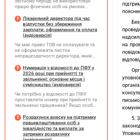
звітному періоді не використовує
підтри
працю фізичних осіб на умовах
пояснен
трудового договору (контракту) або
на інших умовах, передбачених
Лікарняний директора під час
Без
законодавством, Додаток Д1/
відпустки без збереження
Додаток ФІЗ-Д1 за відповідний
провед
зарплати: оформлення та оплата
період не подається
(аудіоверсія)
надсила
на про
Чи має право ТОВ не оплачувати та
не оформлювати листок
повідо
непрацездатності директора, який
відпові
перебуває у відпустці без
збереження заробітної плати під час
Нумерація у відомості до ПФУ у
Орг
призупинення діяльності
2026 році при прийнятті та
уповно
підприємства?
звільненні: основне місце і
сумісництво (аудіоверсія)
організ
консуль
Чи потрібно у відомості до ПФУ
проставляти номер при прийнятті та
письмо
звільненні працівника? Якщо особа
комунік
одночасно працювала за основним
місцем роботи та за сумісництвом,
Розрахунок внеску на підтримку
5. 
чи рахується це як два роботодавці?
працевлаштування осіб з
законо
інвалідністю та виплати за
Уповнов
затримку розрахунку
(аудіоверсія)