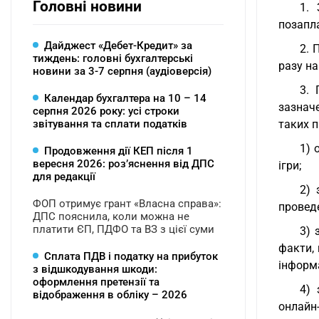
Головні новини
1.
позапл
Дайджест «Дебет-Кредит» за
2. 
тиждень: головні бухгалтерські
разу на
новини за 3-7 серпня (аудіоверсія)
3. 
Календар бухгалтера на 10 – 14
зазначе
серпня 2026 року: усі строки
звітування та сплати податків
таких п
1) 
Продовження дії КЕП після 1
вересня 2026: розʼяснення від ДПС
ігри;
для редакції
2) 
ФОП отримує грант «Власна справа»:
проведе
ДПС пояснила, коли можна не
платити ЄП, ПДФО та ВЗ з цієї суми
3) 
факти,
Сплата ПДВ і податку на прибуток
інформа
з відшкодування шкоди:
оформлення претензії та
4) 
відображення в обліку – 2026
онлайн