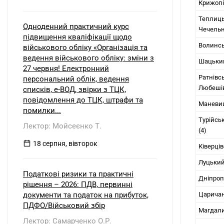
Крижопі
Теплиць
Одноденний практичний курс
Чечельн
підвищення кваліфікації щодо
Волинсь
військового обліку «Організація та
ведення військового обліку: зміни з
Шацький
27 червня! Електронний
Ратнівс
персональний облік, ведення
Любешів
списків, е-ВОД, звірки з ТЦК,
повідомлення до ТЦК, штрафи та
Маневиц
помилки...
Турійсь
Лектор: Мойсеєнко Т.
(4)
18 серпня, вівторок
Ківерців
Луцький
Податкові ризики та практичні
Дніпроп
рішення – 2026: ПДВ, первинні
документи та податок на прибуток,
Царичан
ПДФО/Військовий збір
Магдали
Лектор: Самарченко О.Р.