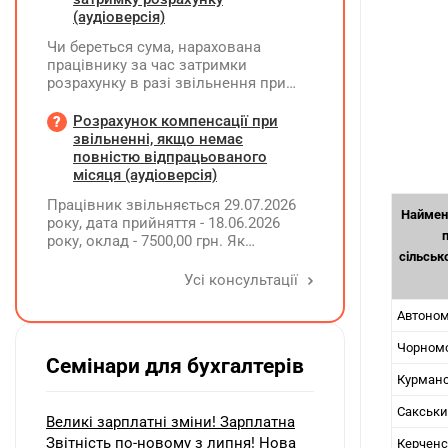
(аудіоверсія)
Чи береться сума, нарахована
працівнику за час затримки
розрахунку в разі звільнення при
обчсиленні середньомісячної
заробітної плати (винагороди), для
Розрахунок компенсації при
розрахунку внеску на підтримку
звільненні, якщо немає
працевлаштування осіб з
повністю відпрацьованого
інвалідністю?
місяця (аудіоверсія)
Працівник звільняється 29.07.2026
Наймен
року, дата прийняття - 18.06.2026
року, оклад - 7500,00 грн. Як
сільськ
розрахувати компенсацію трьох
невикористаних днів відпустки при
Усі консультації
звільненні?
Автоном
Чорномо
Семінари для бухгалтерів
Курманс
Сакськи
Великі зарплатні зміни! Зарплатна
Звітність по-новому з липня! Нова
Керченс