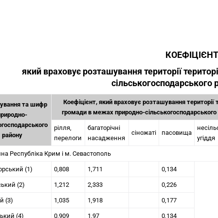
КОЕФІЦІЄНТ
який враховує розташування території територ
сільськогосподарського р
Коефіцієнт, який враховує розташування території 
ування та шифр
громади в межах природно-сільськогосподарського 
природно-
огосподарського
рілля,
багаторічні
несіль
сіножаті
пасовища
району
перелоги
насадження
угіддя
на Республіка Крим і м. Севастополь
рський (1)
0,808
1,711
0,134
ький (2)
1,212
2,333
0,226
й (3)
1,035
1,918
0,177
ький (4)
0,909
1,97
0,134