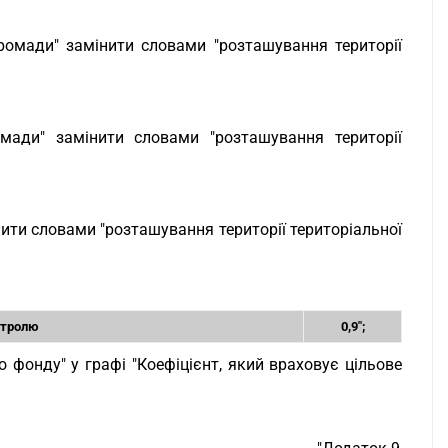
ромади" замінити словами "розташування території
мади" замінити словами "розташування території
нити словами "розташування території територіальної
нтролю
0,9";
го фонду" у графі "Коефіцієнт, який враховує цільове