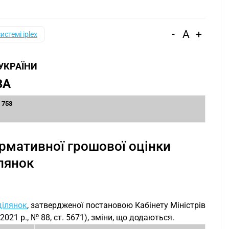
-
A
+
системі iplex
 УКРАЇНИ
ВА
 753
рмативної грошової оцінки
лянок
ділянок
, затвердженої постановою Кабінету Міністрів
2021 р., № 88, ст. 5671), зміни, що додаються.