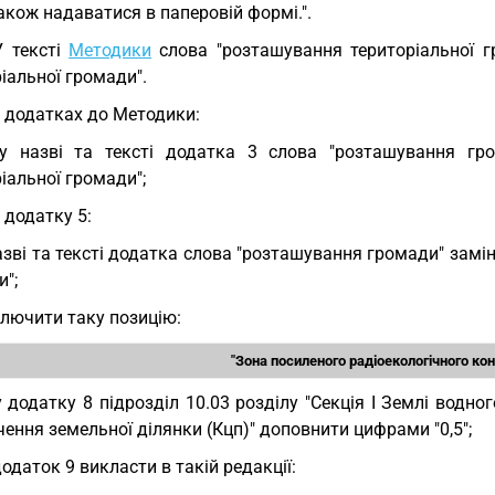
кож надаватися в паперовій формі.".
У тексті
Методики
слова "розташування територіальної г
іальної громади".
У додатках до Методики:
у назві та тексті додатка 3 слова "розташування гро
іальної громади";
у додатку 5:
азві та тексті додатка слова "розташування громади" замі
";
лючити таку позицію:
"Зона посиленого радіоекологічного ко
у додатку 8 підрозділ 10.03 розділу "Секція I Землі водно
ення земельної ділянки (Кцп)" доповнити цифрами "0,5";
додаток 9 викласти в такій редакції: