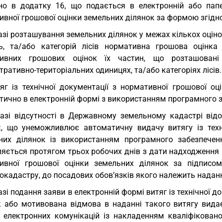
но в додатку 16, що подається в електронній або папер
вної грошової оцінки земельних ділянок за формою згідно
азі розташування земельних ділянок у межах кількох оціно
ь, та/або категорій лісів нормативна грошова оцінк
ивних грошових оцінок їх частин, що розташовані 
тративно-територіальних одиницях, та/або категоріях лісів.
яг із технічної документації з нормативної грошової о
тично в електронній формі з використанням програмного 
азі відсутності в Державному земельному кадастрі від
к, що унеможливлює автоматичну видачу витягу із техні
них ділянок із використанням програмного забезпечен
ється протягом трьох робочих днів з дати надходження ві
ивної грошової оцінки земельних ділянок за підписом
кадастру, до посадових обов’язків якого належить наданн
азі подання заяви в електронній формі витяг із технічної 
к або мотивована відмова в наданні такого витягу вида
в електронних комунікацій із накладенням кваліфікован