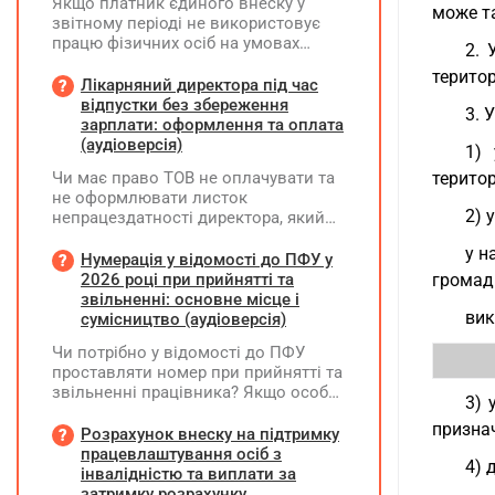
Якщо платник єдиного внеску у
може та
звітному періоді не використовує
працю фізичних осіб на умовах
2. 
трудового договору (контракту) або
територ
на інших умовах, передбачених
Лікарняний директора під час
законодавством, Додаток Д1/
відпустки без збереження
3. 
Додаток ФІЗ-Д1 за відповідний
зарплати: оформлення та оплата
період не подається
(аудіоверсія)
1) 
Чи має право ТОВ не оплачувати та
територ
не оформлювати листок
2) 
непрацездатності директора, який
перебуває у відпустці без
у н
збереження заробітної плати під час
Нумерація у відомості до ПФУ у
призупинення діяльності
2026 році при прийнятті та
громади
підприємства?
звільненні: основне місце і
вик
сумісництво (аудіоверсія)
Чи потрібно у відомості до ПФУ
проставляти номер при прийнятті та
звільненні працівника? Якщо особа
3) 
одночасно працювала за основним
признач
місцем роботи та за сумісництвом,
Розрахунок внеску на підтримку
чи рахується це як два роботодавці?
працевлаштування осіб з
4) 
інвалідністю та виплати за
затримку розрахунку