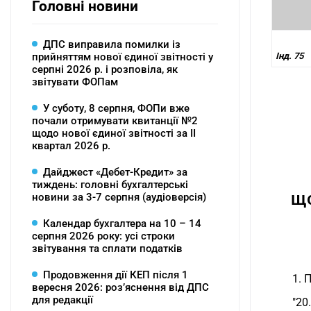
Головні новини
ДПС виправила помилки із
прийняттям нової єдиної звітності у
Інд. 75
серпні 2026 р. і розповіла, як
звітувати ФОПам
У суботу, 8 серпня, ФОПи вже
почали отримувати квитанції №2
щодо нової єдиної звітності за ІІ
квартал 2026 р.
Дайджест «Дебет-Кредит» за
тиждень: головні бухгалтерські
що
новини за 3-7 серпня (аудіоверсія)
Календар бухгалтера на 10 – 14
серпня 2026 року: усі строки
звітування та сплати податків
Продовження дії КЕП після 1
1. 
вересня 2026: розʼяснення від ДПС
для редакції
"20