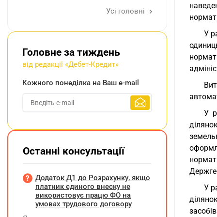
наведе
Усі головні
нормати
У р
одиниц
Головне за тиждень
нормат
від редакції «Дебет-Кредит»
адмініс
Кожного понеділка на Ваш e-mail
Вит
автома
У р
діляно
земель
оформля
Останні консультації
нормат
Держгео
Додаток Д1 до Розрахунку, якщо
платник єдиного внеску не
У р
використовує працю ФО на
діляно
умовах трудового договору
засобі