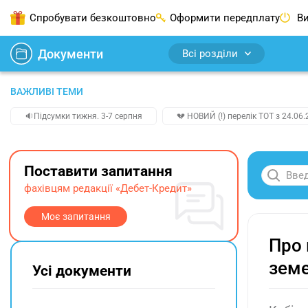
Спробувати безкоштовно
Оформити передплату
Ви
Документи
Всі розділи
ВАЖЛИВІ ТЕМИ
🔉Підсумки тижня. 3-7 серпня
💔 НОВИЙ (!) перелік ТОТ з 24.06.
Поставити запитання
фахівцям редакції «Дебет-Кредит»
Моє запитання
Про 
земе
Усі документи