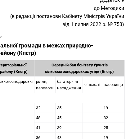
"Додаток 9
до Методики
(в редакції постанови Кабінету Міністрів України
від 1 липня 2022 р. № 753)
,
іальної громади в межах природно-
айону (Кпсгр)
територіальної
Середній бал бонітету ґрунтів
району (Кпсгр)
сільськогосподарських угідь (Бпсгр)
ськогосподарські
рілля,
багаторічні
сіножаті
пасовища
перелоги
насадження
32
35
19
48
45
32
41
39
25
36
43
19