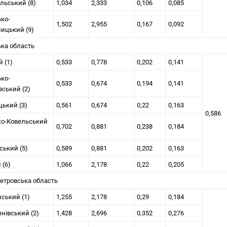
льський (8)
1,034
2,333
0,106
0,085
ко-
1,502
2,955
0,167
0,092
ицький (9)
ка область
 (1)
0,533
0,778
0,202
0,141
ько-
0,533
0,674
0,194
0,141
ський (2)
ький (3)
0,561
0,674
0,22
0,163
0,586
ко-Ковельський
0,702
0,881
0,238
0,184
ський (5)
0,589
0,881
0,202
0,163
 (6)
1,066
2,178
0,22
0,205
етровська область
ський (1)
1,255
2,178
0,29
0,184
нівський (2)
1,428
2,696
0,352
0,276