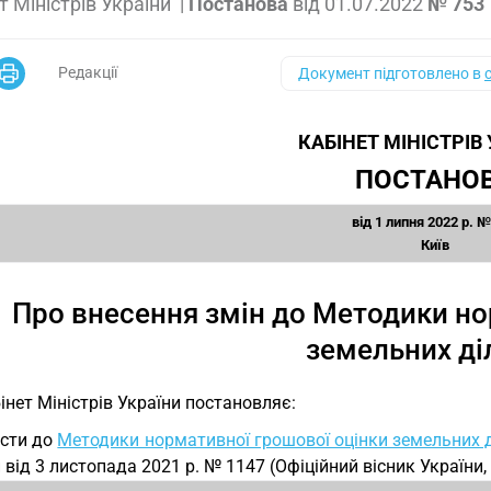
т Міністрів України
|
Постанова
від
01.07.2022
№ 753
Редакції
Документ підготовлено в
КАБІНЕТ МІНІСТРІВ
ПОСТАНО
від 1 липня 2022 р. №
Київ
Про внесення змін до Методики но
земельних ді
інет Міністрів України постановляє:
сти до
Методики нормативної грошової оцінки земельних 
 від 3 листопада 2021 р. № 1147 (Офіційний вісник України, 