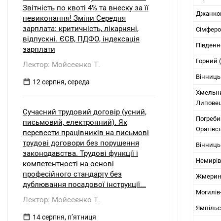
Звітність по квоті 4% та внеску за її
Джанкой
невиконання! Зміни Середня
зарплата: критичність, лікарняні,
Сімферо
відпускні. ЄСВ, ПДФО, індексація
Південн
зарплати
Горний (
Лектор: Мойсеєнко Т.
Вінниць
12 серпня, середа
Хмельн
Липовец
Сучасний трудовий договір (усний,
Погреби
письмовий, електронний). Як
Оратівсь
перевести працівників на письмові
трудові договори без порушення
Вінниць
законодавства. Трудові функції і
Немирів
компетентності на основі
професійного стандарту без
Жмеринс
дублювання посадової інструкції...
Могилів
Лектор: Мойсеєнко Т.
Ямпільс
14 серпня, пʼятниця