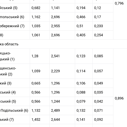
0,796
ський (5)
0,682
1,141
0,194
0,12
польський (6)
1,162
2,696
0,466
0,17
обережний (7)
1,035
2,955
0,51
0,233
8)
1,061
2,696
0,405
0,254
ка область
ицько-
1,28
2,541
0,123
0,085
ький (1)
щенсько-
1,059
2,229
0,114
0,057
кий (2)
кий (3)
0,665
1,296
0,106
0,049
ський (4)
0,566
1,296
0,088
0,035
0,896
ький (5)
0,566
1,244
0,079
0,042
-Подільський (6)
1,132
2,489
0,132
0,071
ький (7)
1,452
2,644
0,141
0,092