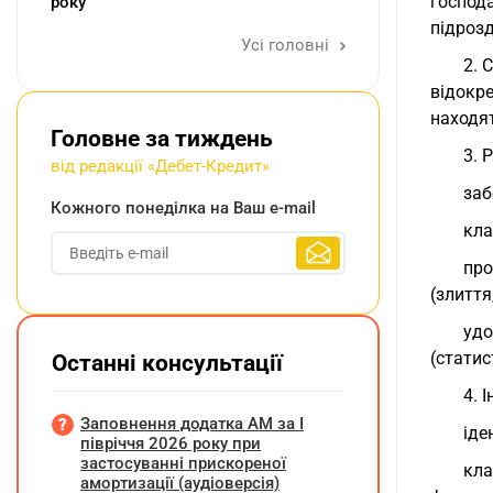
господа
року
підрозд
Усі головні
2. 
відокр
находят
Головне за тиждень
3. 
від редакції «Дебет-Кредит»
заб
Кожного понеділка на Ваш e-mail
кла
про
(злиття
удо
(статис
Останні консультації
4. 
Заповнення додатка АМ за І
іде
півріччя 2026 року при
застосуванні прискореної
кла
амортизації (аудіоверсія)