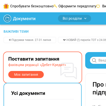
Спробувати безкоштовно
Оформити передплату
Ви
Документи
Всі розділи
ВАЖЛИВІ ТЕМИ
🔉Підсумки тижня. 27-31 липня
💔 НОВИЙ (!) перелік ТОТ з 24.06
Поставити запитання
фахівцям редакції «Дебет-Кредит»
Моє запитання
Про 
підп
Усі документи