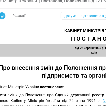
т Міністрів України
|
Постанова, Положення
від
22.06
Редакції
Документ підготовлено в
КАБІНЕТ МІНІСТРІВ
П О С Т А Н О
від 22 червня 2005 р. 
Київ
Про внесення змін до Положення п
підприємств та орган
інет Міністрів України
постановляє:
сти зміни до Положення про Єдиний державний реєстр п
овою Кабінету Міністрів України від 22 січня 1996 р.
N