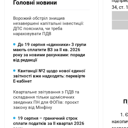
підприє
Головні новини
34, ст.
Ворожий обстріл знищив
незавершені капітальні інвестиції:
ДПС пояснила, чи треба
нараховувати ПДВ
До 19 серпня «єдинники» 3 групи
мають сплатити ВЗ за ІІ кв. 2026
року за новими рахунками: поради
від редакції
Квитанції №2 щодо нової єдиної
звітності вже надходять: перевірте
Е-кабінет
Квартальне звітування з ПДВ та
складання тільки щомісячних
п
зведених ПН для ФОПів: проєкт
закону від Мінфіну
1. 
19 серпня – граничний строк
накопи
сплати податків за ІI квартал 2026