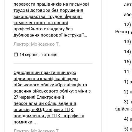
б) нерезидентом?
перевести працівників на письмові
авт
трудові договори без порушення
збе
законодавства. Трудові функції і
компетентності на основі
12)
професійного стандарту без
Реєстру
дублювання посадової інструкції...
13)
Лектор: Мойсеєнко Т.
14)
14 серпня, пʼятниця
15)
11.
Одноденний практичний курс
підвищення кваліфікації щодо
1) 
військового обліку «Організація та
ведення військового обліку: зміни з
2) 
27 червня! Електронний
3) 
персональний облік, ведення
здійсн
списків, е-ВОД, звірки з ТЦК,
повідомлення до ТЦК, штрафи та
4) 
помилки...
5) 
Лектор: Мойсеєнко Т.