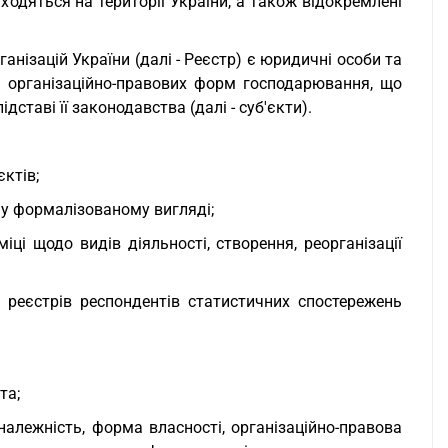
ходяться на території України, а також відокремлені
нізацій України (далі - Реєстр) є юридичні особи та
а організаційно-правових форм господарювання, що
дставі її законодавства (далі - суб'єкти).
єктів;
ї у формалізованому вигляді;
ці щодо видів діяльності, створення, реорганізації
я реєстрів респондентів статистичних спостережень
та;
 належність, форма власності, організаційно-правова