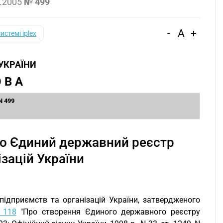
.2005
№ 499
-
A
+
системі iplex
 УКРАЇНИ
 В А
N 499
ро Єдиний державний реєстр
ізацій України
ідприємств та організацій України, затвердженого
 118
"Про створення Єдиного державного реєстру