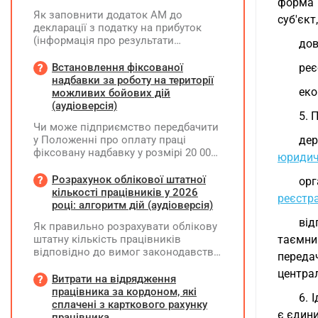
форма 
Як заповнити додаток АМ до
суб'єкт
декларації з податку на прибуток
(інформація про результати
дов
амортизації за І півріччя 2026 року)?
Чи потрібно для цього брати дані
Встановлення фіксованої
реє
станом на 01.01.2026 р.? Якщо до
надбавки за роботу на території
окремих верстатів групи 4
еко
можливих бойових дій
застосовується прискорена
(аудіоверсія)
5. 
амортизація, чи потрібно зазначати
Чи може підприємство передбачити
вартість усіх таких верстатів на
у Положенні про оплату праці
дер
початок і кінець звітного періоду?
фіксовану надбавку у розмірі 20 000
При цьому щодо частини верстатів
юридичн
грн за роботу на території можливих
рішення про застосування
бойових дій, якщо для окремих
Розрахунок облікової штатної
прискореної амортизації прийнято з
ор
посад вона перевищуватиме 50%
кількості працівників у 2026
01.01.2025 р., а щодо інших — з
реєстра
посадового окладу?
році: алгоритм дій (аудіоверсія)
01.01.2026 р.
від
Як правильно розрахувати облікову
штатну кількість працівників
таємни
відповідно до вимог законодавства
переда
у 2026 році?
центра
Витрати на відрядження
працівника за кордоном, які
6. 
сплачені з карткового рахунку
є єдин
працівника