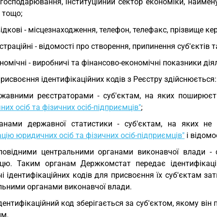
господарювання, інституційний сектор економіки, наймен
, тощо;
ідкові - місцезнаходження, телефон, телефакс, прізвище ке
страційні - відомості про створення, припинення суб'єктів 
номічні - виробничі та фінансово-економічні показники діял
Присвоєння ідентифікаційних кодів з Реєстру здійснюється:
жавними реєстраторами - суб'єктам, на яких поширюєт
их осіб та фізичних осіб-підприємців"
;
ганами державної статистики - суб'єктам, на яких н
цію юридичних осіб та фізичних осіб-підприємців"
і відомо
повідними центральними органами виконавчої влади - с
цю. Таким органам Держкомстат передає ідентифікаці
чі ідентифікаційних кодів для присвоєння їх суб'єктам 
льними органами виконавчої влади.
Ідентифікаційний код зберігається за суб'єктом, якому він 
им.