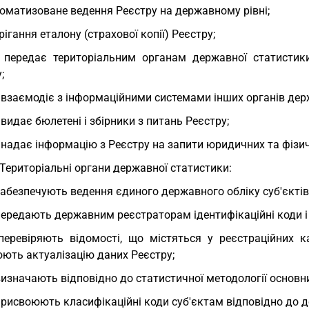
оматизоване ведення Реєстру на державному рівні;
рігання еталону (страхової копії) Реєстру;
 передає територіальним органам державної статистик
;
 взаємодіє з інформаційними системами інших органів дер
 видає бюлетені і збірники з питань Реєстру;
 надає інформацію з Реєстру на запити юридичних та фізич
 Територіальні органи державної статистики:
забезпечують ведення єдиного державного обліку суб'єктів н
передають державним реєстраторам ідентифікаційні коди і
перевіряють відомості, що містяться у реєстраційних к
юють актуалізацію даних Реєстру;
визначають відповідно до статистичної методології основни
присвоюють класифікаційні коди суб'єктам відповідно до 