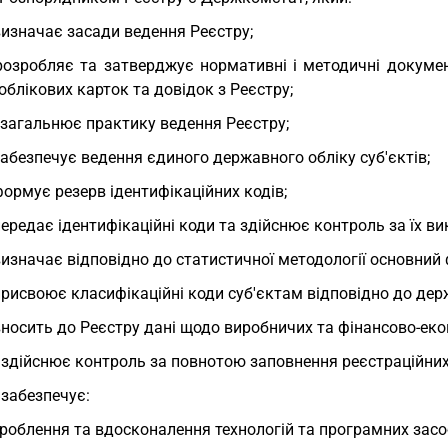
визначає засади ведення Реєстру;
розробляє та затверджує нормативні і методичні докуме
блікових карток та довідок з Реєстру;
узагальнює практику ведення Реєстру;
забезпечує ведення єдиного державного обліку суб'єктів;
формує резерв ідентифікаційних кодів;
передає ідентифікаційні коди та здійснює контроль за їх в
визначає відповідно до статистичної методології основний 
присвоює класифікаційні коди суб'єктам відповідно до дер
вносить до Реєстру дані щодо виробничих та фінансово-екон
 здійснює контроль за повнотою заповнення реєстраційних 
 забезпечує:
роблення та вдосконалення технологій та програмних засо