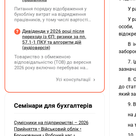
Питання порядку відображення у
У р
бухобліку витрат на відрядження
У р
працівників, у тому числі вартості
проживання в готелі, яке сплачено з
особи,
карткового рахунку працівника та
Дивіденди у 2026 році після
відокр
підтвердження таких операцій
переходу із ЄП: ризики за пп.
первинними документами, належать
57.1-1 ПКУ та алгоритм дій
В і
до компетенції Мінфіну
(аудіоверсія)
заборо
Товариство з обмеженою
7. 
відповідальністю (ТОВ) до вересня
2026 року включно перебуває на
зазнач
спрощеній системі оподаткування
(єдиний податок, 3 група, ставка 5%,
8. 
Усі консультації
неплатник ПДВ). З 1 жовтня 2026
до стат
року підприємство переходить на
який за
загальну систему оподаткування
(стає платником податку на
9. 
Семінари для бухгалтерів
прибуток). За результатами
діяльності у періоді 2024–2025 років
на 
(під час перебування на спрощеній
системі) підприємство отримало
Сумісники на підприємстві – 2026
на 
чистий прибуток, сума
Прийняття • Військовий облік •
нерозподіленого прибутку в балансі
10.
Бронювання • Робочий час •