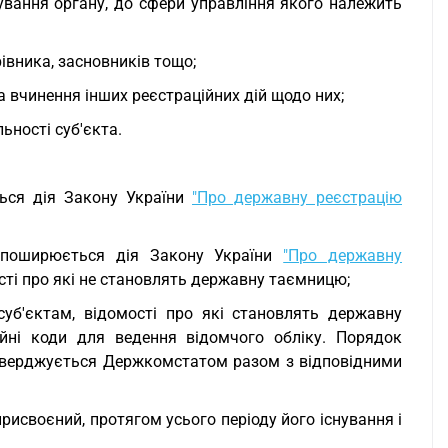
ування органу, до сфери управління якого належить
рівника, засновників тощо;
та вчинення інших реєстраційних дій щодо них;
ьності суб'єкта.
ься дія Закону України
"Про державну реєстрацію
е поширюється дія Закону України
"Про державну
сті про які не становлять державну таємницю;
уб'єктам, відомості про які становлять державну
йні коди для ведення відомчого обліку. Порядок
затверджується Держкомстатом разом з відповідними
присвоєний, протягом усього періоду його існування і