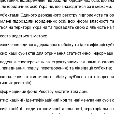
рювання, відокремлені підрозділи юридичних осіб, що зна
іли юридичних осіб України, що знаходяться за її межами.
Суб'єктами Єдиного державного реєстру підприємств та орга
емлені підрозділи юридичних осіб всіх форм власності т
ься на території України та провадять свою діяльність на пі
Реєстр ведеться з метою:
езпечення єдиного державного обліку та ідентифікації суб'
сифікації суб'єктів для отримання статистичної інформаці
ведення спостережень за структурними змінами в економі
, приєднання, поділу, перетворення) та ліквідації суб'єктів;
сконалення статистичного обліку суб'єктів та створенн
тичних реєстрів).
Інформаційний фонд Реєстру містить такі дані:
нтифікаційні - ідентифікаційний код та найменування суб'єк
сифікаційні - види економічної діяльності, територіальна