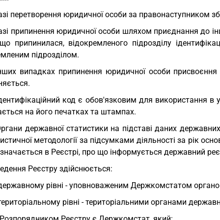
азі перетворення юридичної особи за правонаступником збе
азі припинення юридичної особи шляхом приєднання до ін
 що припинилася, відокремленого підрозділу ідентифіка
емленим підрозділом.
нших випадках припинення юридичної особи присвоєння ї
няється.
Ідентифікаційний код є обов'язковим для використання в ус
ається на його печатках та штампах.
Органи державної статистики на підставі даних державни
истичної методології за підсумками діяльності за рік осно
значається в Реєстрі, про що інформується державний реє
Ведення Реєстру здійснюється:
державному рівні - уповноваженим Держкомстатом органо
територіальному рівні - територіальними органами державн
 Розпорядником Реєстру є Держкомстат, який: