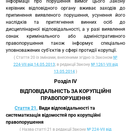
інформації про порушення вимог цього Закону
керівник відповідного органу вживає заходів до
припинення виявленого порушення, усунення його
наслідків та притягнення винних осіб до
дисциплінарної відповідальності, а у разі виявлення
ознак кримінального або адміністративного
правопорушення також інформує спеціально
уповноважених суб’єктів у сфері протидії корупції.
( Стаття 20 із змінами, внесеними згідно із Законом
№
224-VII від 14.05.2013
; в редакції Закону
№ 1261-VII від
13.05.2014
)
Розділ IV
ВІДПОВІДАЛЬНІСТЬ ЗА КОРУПЦІЙНІ
ПРАВОПОРУШЕННЯ
Стаття 21.
Види відповідальності та
систематизація відомостей про корупційні
правопорушення
( Назва статті 21 в редакції Закону
№ 224-VII від