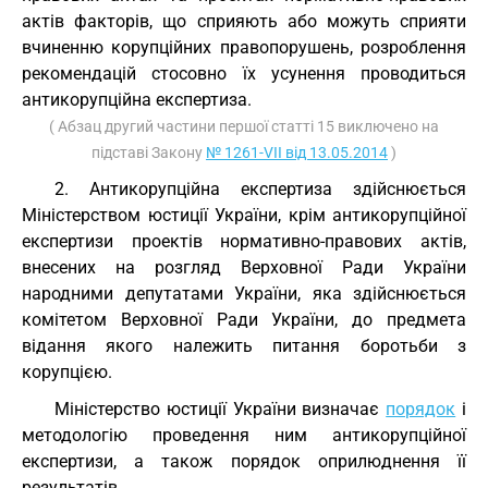
актів факторів, що сприяють або можуть сприяти
вчиненню корупційних правопорушень, розроблення
рекомендацій стосовно їх усунення проводиться
антикорупційна експертиза.
( Абзац другий частини першої статті 15 виключено на
підставі Закону
№ 1261-VII від 13.05.2014
)
2. Антикорупційна експертиза здійснюється
Міністерством юстиції України, крім антикорупційної
експертизи проектів нормативно-правових актів,
внесених на розгляд Верховної Ради України
народними депутатами України, яка здійснюється
комітетом Верховної Ради України, до предмета
відання якого належить питання боротьби з
корупцією.
Міністерство юстиції України визначає
порядок
і
методологію проведення ним антикорупційної
експертизи, а також порядок оприлюднення її
результатів.