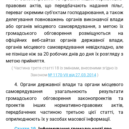
правових актів, що передбачають надання пільг,
переваг окремим суб'єктам господарювання, а також
делегування повноважень органів виконавчої влади
або органів місцевого самоврядування, з метою їх
громадського обговорення розміщуються на
офіційних веб-сайтах органів державної влади,
органів місцевого самоврядування невідкладно, але
не пізніше ніж за 20 робочих днів до дня їх розгляду з
метою прийняття.
( Частина третя статті 18 із змінами, внесеними згідно із
Законом
№ 1170-VII від 27.03.2014
)
4. Органи державної влади та органи місцевого
самоврядування узагальнюють результати
громадського обговорення законопроектів та
проектів інших нормативно-правових актів,
передбачених частиною третьою цієї статті, та
оприлюднюють їх у засобах масової інформації.
Стаття 19.
Інформування громадськості про