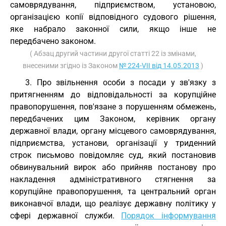
самоврядування, підприємством, установою,
організацією копії відповідного судового рішення,
яке набрало законної сили, якщо інше не
передбачено законом.
( Абзац другий частини другої статті 22 із змінами,
внесеними згідно із Законом
№ 224-VII від 14.05.2013
)
3. Про звільнення особи з посади у зв'язку з
притягненням до відповідальності за корупційне
правопорушення, пов'язане з порушенням обмежень,
передбачених цим Законом, керівник органу
державної влади, органу місцевого самоврядування,
підприємства, установи, організації у триденний
строк письмово повідомляє суд, який постановив
обвинувальний вирок або прийняв постанову про
накладення адміністративного стягнення за
корупційне правопорушення, та центральний орган
виконавчої влади, що реалізує державну політику у
сфері державної служби.
Порядок інформування