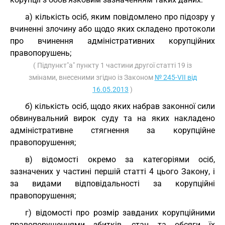
а) кількість осіб, яким повідомлено про підозру у
вчиненні злочину або щодо яких складено протоколи
про вчинення адміністративних корупційних
правопорушень;
( Підпункт"а" пункту 1 частини другої статті 19 із
змінами, внесеними згідно із Законом
№ 245-VII від
16.05.2013
)
б) кількість осіб, щодо яких набрав законної сили
обвинувальний вирок суду та на яких накладено
адміністративне стягнення за корупційне
правопорушення;
в) відомості окремо за категоріями осіб,
зазначених у частині першій статті 4 цього Закону, і
за видами відповідальності за корупційні
правопорушення;
г) відомості про розмір завданих корупційними
правопорушеннями збитків, стан та обсяги їх