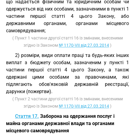
що надається фізичним та юридичним особам чи
одержується від них особами, зазначеними в пункті 1
частини першої статті 4 цього Закону, або
державними органами, органами місцевого
самоврядування;
( Пункт 1 частини другої статті 16 із змінами, внесеними
згідно із Законом
№ 1170-VII від 27.03.2014
)
2) розміри, види оплати праці та будь-яких інших
виплат з бюджету особам, зазначеним у пункті 1
частини першої статті 4 цього Закону, а також
одержані цими особами за правочинами, які
підлягають обов'язковій державній реєстрації,
дарунки (пожертви).
( Пункт 2 частини другої статті 16 із змінами, внесеними
згідно із Законом
№ 1170-VII від 27.03.2014
)
Стаття 17.
Заборона на одержання послуг і
майна органами державної влади та органами
місцевого самоврядування