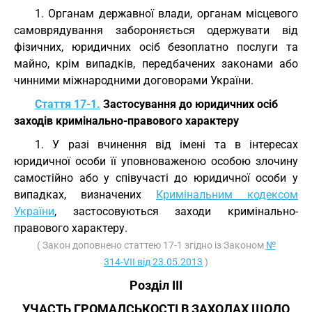
1. Органам державної влади, органам місцевого
самоврядування забороняється одержувати від
фізичних, юридичних осіб безоплатно послуги та
майно, крім випадків, передбачених законами або
чинними міжнародними договорами України.
Стаття 17-1.
Застосування до юридичних осіб
заходів кримінально-правового характеру
1. У разі вчинення від імені та в інтересах
юридичної особи її уповноваженою особою злочину
самостійно або у співучасті до юридичної особи у
випадках, визначених
Кримінальним кодексом
України
, застосовуються заходи кримінально-
правового характеру.
( Закон доповнено статтею 17-1 згідно із Законом
№
314-VII від 23.05.2013
)
Розділ III
УЧАСТЬ ГРОМАДСЬКОСТІ В ЗАХОДАХ ЩОДО