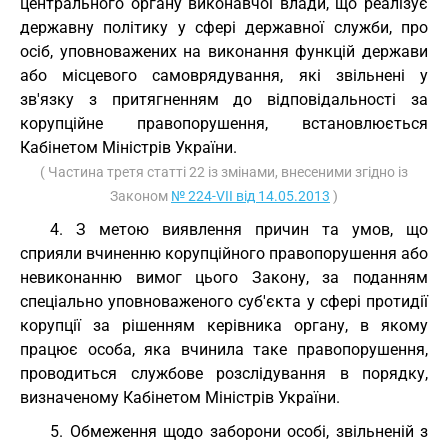
центрального органу виконавчої влади, що реалізує
державну політику у сфері державної служби, про
осіб, уповноважених на виконання функцій держави
або місцевого самоврядування, які звільнені у
зв'язку з притягненням до відповідальності за
корупційне правопорушення, встановлюється
Кабінетом Міністрів України.
( Частина третя статті 22 із змінами, внесеними згідно із
Законом
№ 224-VII від 14.05.2013
)
4. З метою виявлення причин та умов, що
сприяли вчиненню корупційного правопорушення або
невиконанню вимог цього Закону, за поданням
спеціально уповноваженого суб'єкта у сфері протидії
корупції за рішенням керівника органу, в якому
працює особа, яка вчинила таке правопорушення,
проводиться службове розслідування в порядку,
визначеному Кабінетом Міністрів України.
5. Обмеження щодо заборони особі, звільненій з