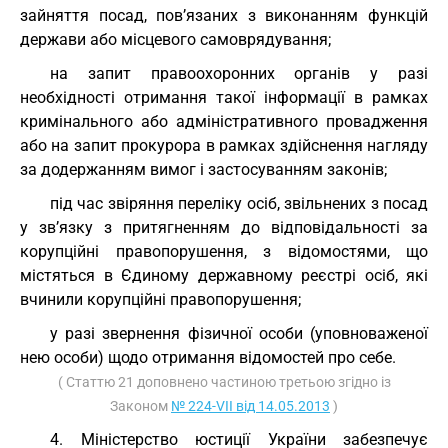
зайняття посад, пов’язаних з виконанням функцій
держави або місцевого самоврядування;
на запит правоохоронних органів у разі
необхідності отримання такої інформації в рамках
кримінального або адміністративного провадження
або на запит прокурора в рамках здійснення нагляду
за додержанням вимог і застосуванням законів;
під час звіряння переліку осіб, звільнених з посад
у зв’язку з притягненням до відповідальності за
корупційні правопорушення, з відомостями, що
містяться в Єдиному державному реєстрі осіб, які
вчинили корупційні правопорушення;
у разі звернення фізичної особи (уповноваженої
нею особи) щодо отримання відомостей про себе.
( Статтю 21 доповнено частиною третьою згідно із
Законом
№ 224-VII від 14.05.2013
)
4. Міністерство юстиції України забезпечує