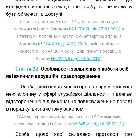
конфіденційної інформації про особу та не можуть
бути обмежені в доступі.
( Частину четверту статті 21 доповнено абзацом
восьмим згідно із Законом
№ 1170-VII від 27.03.2014
)(
Статтю 21 доповнено частиною четвертою згідно із
Законом
№ 224-VII від 14.05.2013
- зміна набирає
чинності з 1 січня 2014 року - див. пункт 1 розділу II
Закону
№ 224-VII від 14.05.2013
)
Стаття 22.
Особливості звільнення з роботи осіб,
які вчинили корупційні правопорушення
1. Особа, якій повідомлено про підозру у вчиненні
нею злочину у сфері службової діяльності, підлягає
відстороненню від виконання повноважень на посаді
в порядку, визначеному законом.
( Абзац перший частини першої статті 22 із змінами,
внесеними згідно із Законом
№ 245-VII від 16.05.2013
)
Особа, щодо якої складено протокол про