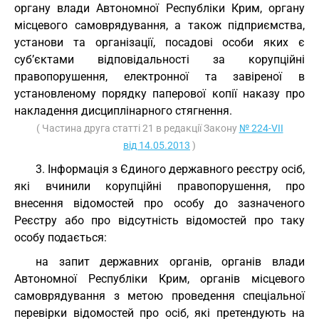
органу влади Автономної Республіки Крим, органу
місцевого самоврядування, а також підприємства,
установи та організації, посадові особи яких є
суб’єктами відповідальності за корупційні
правопорушення, електронної та завіреної в
установленому порядку паперової копії наказу про
накладення дисциплінарного стягнення.
( Частина друга статті 21 в редакції Закону
№ 224-VII
від 14.05.2013
)
3. Інформація з Єдиного державного реєстру осіб,
які вчинили корупційні правопорушення, про
внесення відомостей про особу до зазначеного
Реєстру або про відсутність відомостей про таку
особу подається:
на запит державних органів, органів влади
Автономної Республіки Крим, органів місцевого
самоврядування з метою проведення спеціальної
перевірки відомостей про осіб, які претендують на