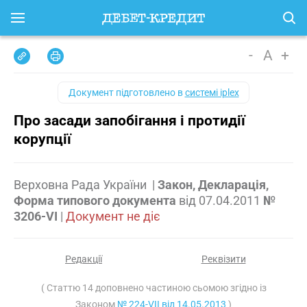
-
A
+
Документ підготовлено в
системі iplex
Про засади запобігання і протидії
корупції
Верховна Рада України
|
Закон, Декларація,
Форма типового документа
від
07.04.2011
№
3206-VI
|
Документ не діє
Редакції
Реквізити
( Статтю 14 доповнено частиною сьомою згідно із
Законом
№ 224-VII від 14.05.2013
)