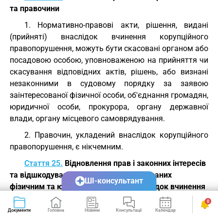
та правочини
1. Нормативно-правові акти, рішення, видані
(прийняті) внаслідок вчинення корупційного
правопорушення, можуть бути скасовані органом або
посадовою особою, уповноваженою на прийняття чи
скасування відповідних актів, рішень, або визнані
незаконними в судовому порядку за заявою
заінтересованої фізичної особи, об'єднання громадян,
юридичної особи, прокурора, органу державної
влади, органу місцевого самоврядування.
2. Правочин, укладений внаслідок корупційного
правопорушення, є нікчемним.
Стаття 25.
Відновлення прав і законних інтересів
та відшкодування збитків, шкоди, завданих
ШІ-консультант
фізичним та юридичним особам внаслідок вчинення
корупційного правопорушення
0
Документи
Головна
Новини
Консультації
Календар
Сервіси
1. Фізичні та юридичні особи, права яких