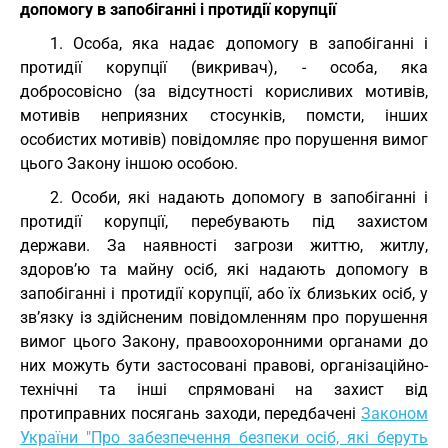
допомогу в запобіганні і протидії корупції
1. Особа, яка надає допомогу в запобіганні і
протидії корупції (викривач), - особа, яка
добросовісно (за відсутності корисливих мотивів,
мотивів неприязних стосунків, помсти, інших
особистих мотивів) повідомляє про порушення вимог
цього Закону іншою особою.
2. Особи, які надають допомогу в запобіганні і
протидії корупції, перебувають під захистом
держави. За наявності загрози життю, житлу,
здоров’ю та майну осіб, які надають допомогу в
запобіганні і протидії корупції, або їх близьких осіб, у
зв’язку із здійсненим повідомленням про порушення
вимог цього Закону, правоохоронними органами до
них можуть бути застосовані правові, організаційно-
технічні та інші спрямовані на захист від
протиправних посягань заходи, передбачені
Законом
України "Про забезпечення безпеки осіб, які беруть