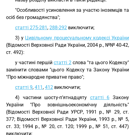
"Особливості усиновлення за участю іноземців та
осіб без громадянства";
статті 275-281
,
288-292
виключити;
3) у
Цивільному процесуальному кодексі України
(Відомості Верховної Ради України, 2004 р., №№ 40-42,
ст. 492):
у частині першій
статті 2
слова "та цього Кодексу"
замінити словами "цього Кодексу та Закону України
"Про міжнародне приватне право";
статті 9
,
411
,
412
виключити;
4) частини шосту-п’ятнадцяту
статті 6
Закону
України "Про зовнішньоекономічну діяльність"
(Відомості Верховної Ради УРСР, 1991 р., № 29, ст.
377; Відомості Верховної Ради України, 1993 р., № 5,
ст. 33; 1994 р., № 20, ст. 120; 1999 р., № 51, ст. 447)
виключити;