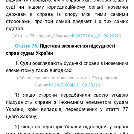
суді чи іншому юрисдикційному органі іноземної
держави є справа із спору між тими самими
сторонами, про той самий предмет і з тих самих
підстав.
( Стаття 75 в редакції Закону
№ 2627-IX від 21.09.2022
)
Стаття 76.
Підстави визначення підсудності
справ судам України
1. Суди розглядають будь-які справи з іноземним
елементом у таких випадках:
( Абзац перший частини першої статті 76 в редакції
Закону
№ 2627-IX від 21.09.2022
)
1) якщо сторони передбачили своєю угодою
підсудність справи з іноземним елементом судам
України, крім випадків, передбачених у статті 77
цього Закону;
2) якщо на території України відповідач у справі
має місце проживання або місцезнаходження, або