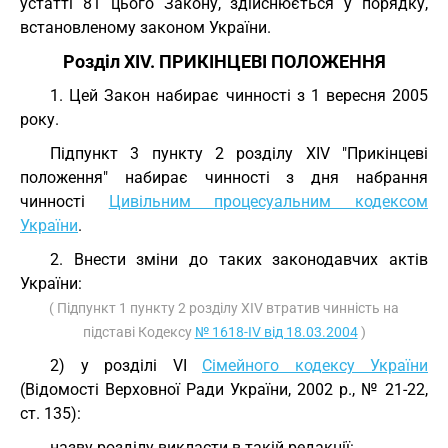
устатті 81 цього Закону, здійснюється у порядку,
встановленому законом України.
Розділ XIV. ПРИКІНЦЕВІ ПОЛОЖЕННЯ
1. Цей Закон набирає чинності з 1 вересня 2005
року.
Підпункт 3 пункту 2 розділу XIV "Прикінцеві
положення" набирає чинності з дня набрання
чинності
Цивільним процесуальним кодексом
України
.
2. Внести зміни до таких законодавчих актів
України:
( Підпункт 1 пункту 2 розділу XIV втратив чинність на
підставі Кодексу
№ 1618-IV від 18.03.2004
)
2) у розділі VI
Сімейного кодексу України
(Відомості Верховної Ради України, 2002 р., № 21-22,
ст. 135):
назву розділу викласти в такій редакції: