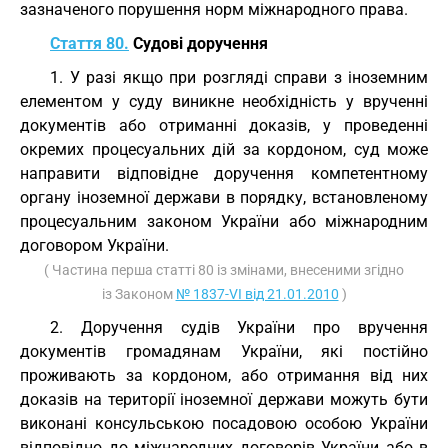
зазначеного порушення норм міжнародного права.
Стаття 80.
Судові доручення
1. У разі якщо при розгляді справи з іноземним
елементом у суду виникне необхідність у врученні
документів або отриманні доказів, у проведенні
окремих процесуальних дій за кордоном, суд може
направити відповідне доручення компетентному
органу іноземної держави в порядку, встановленому
процесуальним законом України або міжнародним
договором України.
( Частина перша статті 80 із змінами, внесеними згідно
із Законом
№ 1837-VI від 21.01.2010
)
2. Доручення судів України про вручення
документів громадянам України, які постійно
проживають за кордоном, або отримання від них
доказів на території іноземної держави можуть бути
виконані консульською посадовою особою України
відповідно до міжнародних договорів України або в