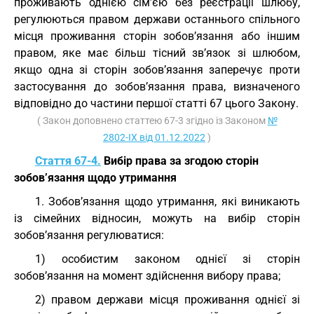
проживають однією сім’єю без реєстрації шлюбу,
регулюються правом держави останнього спільного
місця проживання сторін зобов’язання або іншим
правом, яке має більш тісний зв’язок зі шлюбом,
якщо одна зі сторін зобов’язання заперечує проти
застосування до зобов’язання права, визначеного
відповідно до частини першої статті 67 цього Закону.
( Закон доповнено статтею 67-3 згідно із Законом
№
2802-IX від 01.12.2022
)
Стаття 67-4.
Вибір права за згодою сторін
зобов’язання щодо утримання
1. Зобов’язання щодо утримання, які виникають
із сімейних відносин, можуть на вибір сторін
зобов’язання регулюватися:
1) особистим законом однієї зі сторін
зобов’язання на момент здійснення вибору права;
2) правом держави місця проживання однієї зі