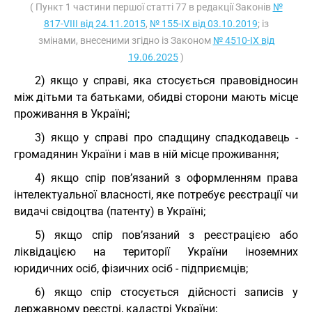
( Пункт 1 частини першої статті 77 в редакції Законів
№
817-VIII від 24.11.2015
,
№ 155-IX від 03.10.2019
; із
змінами, внесеними згідно із Законом
№ 4510-IX від
19.06.2025
)
2) якщо у справі, яка стосується правовідносин
між дітьми та батьками, обидві сторони мають місце
проживання в Україні;
3) якщо у справі про спадщину спадкодавець -
громадянин України і мав в ній місце проживання;
4) якщо спір пов’язаний з оформленням права
інтелектуальної власності, яке потребує реєстрації чи
видачі свідоцтва (патенту) в Україні;
5) якщо спір пов’язаний з реєстрацією або
ліквідацією на території України іноземних
юридичних осіб, фізичних осіб - підприємців;
6) якщо спір стосується дійсності записів у
державному реєстрі, кадастрі України;