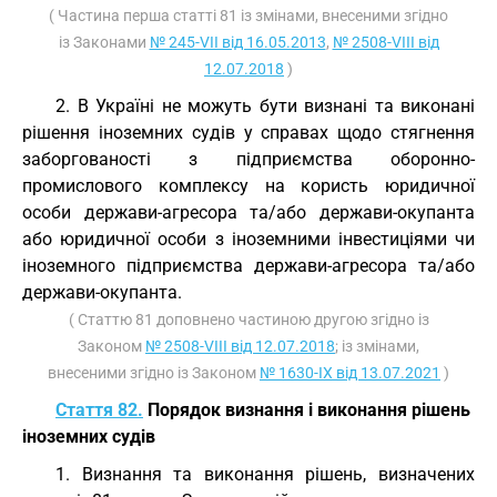
( Частина перша статті 81 із змінами, внесеними згідно
із Законами
№ 245-VII від 16.05.2013
,
№ 2508-VIII від
12.07.2018
)
2. В Україні не можуть бути визнані та виконані
рішення іноземних судів у справах щодо стягнення
заборгованості з підприємства оборонно-
промислового комплексу на користь юридичної
особи держави-агресора та/або держави-окупанта
або юридичної особи з іноземними інвестиціями чи
іноземного підприємства держави-агресора та/або
держави-окупанта.
( Статтю 81 доповнено частиною другою згідно із
Законом
№ 2508-VIII від 12.07.2018
; із змінами,
внесеними згідно із Законом
№ 1630-IX від 13.07.2021
)
Стаття 82.
Порядок визнання і виконання рішень
іноземних судів
1. Визнання та виконання рішень, визначених