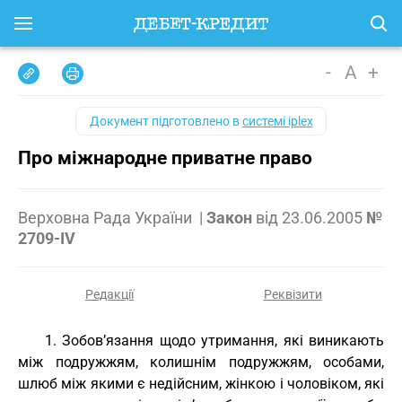
-
A
+
Документ підготовлено в
системі iplex
Про міжнародне приватне право
Верховна Рада України
|
Закон
від
23.06.2005
№
2709-IV
Редакції
Реквізити
1. Зобов’язання щодо утримання, які виникають
між подружжям, колишнім подружжям, особами,
шлюб між якими є недійсним, жінкою і чоловіком, які