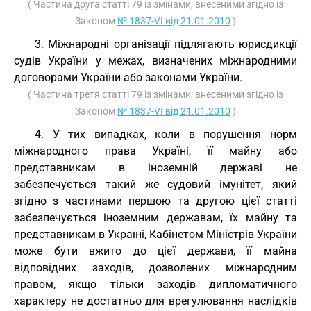
( Частина друга статті 79 із змінами, внесеними згідно із
Законом
№ 1837-VI від 21.01.2010
)
3. Міжнародні організації підлягають юрисдикції
судів України у межах, визначених міжнародними
договорами України або законами України.
( Частина третя статті 79 із змінами, внесеними згідно із
Законом
№ 1837-VI від 21.01.2010
)
4. У тих випадках, коли в порушення норм
міжнародного права Україні, її майну або
представникам в іноземній державі не
забезпечується такий же судовий імунітет, який
згідно з частинами першою та другою цієї статті
забезпечується іноземним державам, їх майну та
представникам в Україні, Кабінетом Міністрів України
може бути вжито до цієї держави, її майна
відповідних заходів, дозволених міжнародним
правом, якщо тільки заходів дипломатичного
характеру не достатньо для врегулювання наслідків