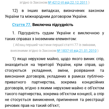
згідно із Законом
№ 4212-VI від 22.12.2011
)
12) в інших випадках, визначених законом
України та міжнародним договором України.
Стаття 77.
Виключна підсудність
1. Підсудність судам України є виключною у
таких справах з іноземним елементом:
( Абзац перший частини першої статті 77 із змінами,
внесеними згідно із Законом
№ 1837-VI від 21.01.2010
)
1) якщо нерухоме майно, щодо якого виник спір,
знаходиться на території України, крім справ, що
стосуються укладення, зміни, розірвання та
виконання договорів, укладених в рамках публічно-
приватного партнерства, зокрема концесійних
договорів, згідно з якими нерухоме майно є об’єктом
такого партнерства, зокрема об’єктом концесії, а спір
не стосується виникнення, припинення та реєстрації
речових прав на такий об’єкт;