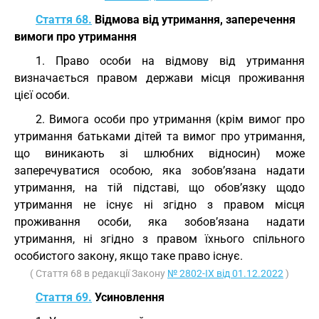
Стаття 68.
Відмова від утримання, заперечення
вимоги про утримання
1. Право особи на відмову від утримання
визначається правом держави місця проживання
цієї особи.
2. Вимога особи про утримання (крім вимог про
утримання батьками дітей та вимог про утримання,
що виникають зі шлюбних відносин) може
заперечуватися особою, яка зобов’язана надати
утримання, на тій підставі, що обов’язку щодо
утримання не існує ні згідно з правом місця
проживання особи, яка зобов’язана надати
утримання, ні згідно з правом їхнього спільного
особистого закону, якщо таке право існує.
( Стаття 68 в редакції Закону
№ 2802-IX від 01.12.2022
)
Стаття 69.
Усиновлення