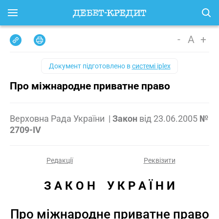
-
A
+
Документ підготовлено в
системі iplex
Про міжнародне приватне право
Верховна Рада України
|
Закон
від
23.06.2005
№
2709-IV
Редакції
Реквізити
З А К О Н    У К Р А Ї Н И
Про міжнародне приватне право