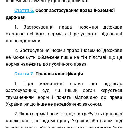
іноземний елемент у правовідносинах.
Стаття 6.
Обсяг застосування права іноземної
держави
1. Застосування права іноземної держави
охоплює всі його норми, які регулюють відповідні
правовідносини.
2. Застосування норми права іноземної держави
не може бути обмежене лише на тій підставі, що ця
норма належить до публічного права.
Стаття 7.
Правова кваліфікація
1. При визначенні права, що підлягає
застосуванню, суд чи інший орган керується
тлумаченням норм і понять відповідно до права
України, якщо інше не передбачено законом.
2. Якщо норми і поняття, що потребують правової
кваліфікації, не відомі праву України або відомі під
іншою назвою або з іншим змістом і не можуть бути