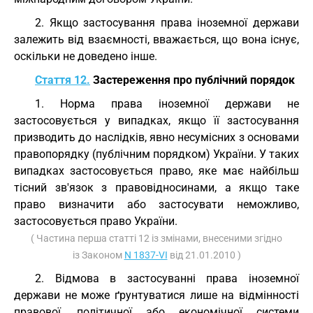
2. Якщо застосування права іноземної держави
залежить від взаємності, вважається, що вона існує,
оскільки не доведено інше.
Стаття 12.
Застереження про публічний порядок
1. Норма права іноземної держави не
застосовується у випадках, якщо її застосування
призводить до наслідків, явно несумісних з основами
правопорядку (публічним порядком) України. У таких
випадках застосовується право, яке має найбільш
тісний зв'язок з правовідносинами, а якщо таке
право визначити або застосувати неможливо,
застосовується право України.
( Частина перша статті 12 із змінами, внесеними згідно
із Законом
N 1837-VI
від 21.01.2010 )
2. Відмова в застосуванні права іноземної
держави не може ґрунтуватися лише на відмінності
правової, політичної або економічної системи