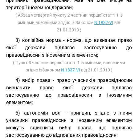
припиняє правовідносини, мав чи має місце на
території іноземної держави;
( Абзац четвертий пункту 2 частини першої статті 1 із
змінами,внесеними згідно із Законом
N 1837-VI
від
21.01.2010 )
3) колізійна норма - норма, що визначає право
якої держави підлягає застосуванню до
правовідносин з іноземним елементом;
( Пункт 3 частини першої статті 1 із змінами, внесеними
згідно ізЗаконом
N 1837-VI
від 21.01.2010 )
4) вибір права - право учасників правовідносин
визначити право якої держави підлягає
застосуванню до правовідносин з іноземним
елементом;
5) автономія волі - принцип, згідно з яким
учасники правовідносин з іноземним елементом
можуть здійснити вибір права, що підлягає
застосовуванню до відповідних правовідносин;