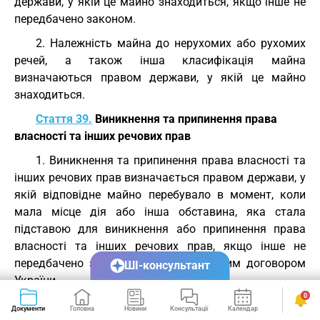
держави, у якій це майно знаходиться, якщо інше не
передбачено законом.
2. Належність майна до нерухомих або рухомих
речей, а також інша класифікація майна
визначаються правом держави, у якій це майно
знаходиться.
Стаття 39.
Виникнення та припинення права
власності та інших речових прав
1. Виникнення та припинення права власності та
інших речових прав визначається правом держави, у
якій відповідне майно перебувало в момент, коли
мала місце дія або інша обставина, яка стала
підставою для виникнення або припинення права
власності та інших речових прав, якщо інше не
передбачено законом або міжнародним договором
ШІ-консультант
України.
0
2. Право, яке застосовується до виникнення та
Документи
Головна
Новини
Консультації
Календар
Сервіси