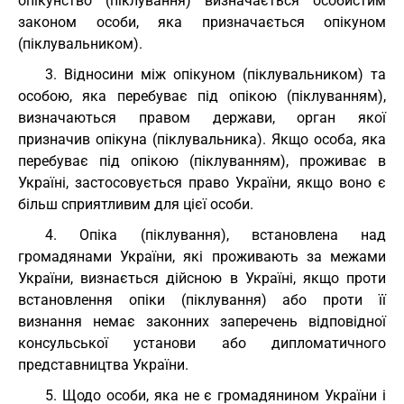
опікунство (піклування) визначається особистим
законом особи, яка призначається опікуном
(піклувальником).
3. Відносини між опікуном (піклувальником) та
особою, яка перебуває під опікою (піклуванням),
визначаються правом держави, орган якої
призначив опікуна (піклувальника). Якщо особа, яка
перебуває під опікою (піклуванням), проживає в
Україні, застосовується право України, якщо воно є
більш сприятливим для цієї особи.
4. Опіка (піклування), встановлена над
громадянами України, які проживають за межами
України, визнається дійсною в Україні, якщо проти
встановлення опіки (піклування) або проти її
визнання немає законних заперечень відповідної
консульської установи або дипломатичного
представництва України.
5. Щодо особи, яка не є громадянином України і