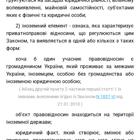
ґрунтуються на засадах юридичної рівності, вільному
волевиявленні, майновій самостійності, суб'єктами
яких є фізичні та юридичні особи;
2) іноземний елемент - ознака, яка характеризує
приватноправові відносини, що регулюються цим
Законом, та виявляється в одній або кількох з таких
форм:
хоча б один учасник правовідносин є
громадянином України, який проживає за межами
України, іноземцем, особою без громадянства або
іноземною юридичною особою;
( Абзац другий пункту 2 частини першої статті 1 із
змінами, внесеними згідно із Законом
N 1837-VI
від
21.01.2010 )
об'єкт правовідносин знаходиться на території
іноземної держави;
юридичний факт, який створює, змінює або