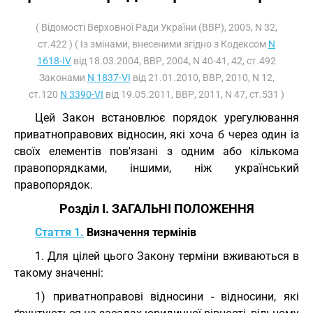
( Відомості Верховної Ради України (ВВР), 2005, N 32,
ст.422 ) ( Із змінами, внесеними згідно з Кодексом
N
1618-IV
від 18.03.2004, ВВР, 2004, N 40-41, 42, ст.492
Законами
N 1837-VI
від 21.01.2010, ВВР, 2010, N 12,
ст.120
N 3390-VI
від 19.05.2011, ВВР, 2011, N 47, ст.531 )
Цей Закон встановлює порядок урегулювання
приватноправових відносин, які хоча б через один із
своїх елементів пов'язані з одним або кількома
правопорядками, іншими, ніж український
правопорядок.
Розділ I. ЗАГАЛЬНІ ПОЛОЖЕННЯ
Стаття 1.
Визначення термінів
1. Для цілей цього Закону терміни вживаються в
такому значенні:
1) приватноправові відносини - відносини, які