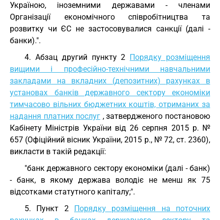
Україною, іноземними державами - членами
Організації економічного співробітництва та
розвитку чи ЄС не застосовувалися санкції (далі -
банки).".
4. Абзац другий пункту 2
Порядку розміщення
вищими і професійно-технічними навчальними
закладами на вкладних (депозитних) рахунках в
установах банків державного сектору економіки
тимчасово вільних бюджетних коштів, отриманих за
надання платних послуг
, затвердженого постановою
Кабінету Міністрів України від 26 серпня 2015 р. №
657 (Офіційний вісник України, 2015 р., № 72, ст. 2360),
викласти в такій редакції:
"банк державного сектору економіки (далі - банк)
- банк, в якому держава володіє не менш як 75
відсотками статутного капіталу;".
5. Пункт 2
Порядку розміщення на поточних