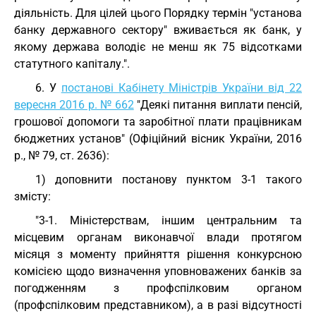
діяльність. Для цілей цього Порядку термін "установа
банку державного сектору" вживається як банк, у
якому держава володіє не менш як 75 відсотками
статутного капіталу.".
6. У
постанові Кабінету Міністрів України від 22
вересня 2016 р. № 662
"Деякі питання виплати пенсій,
грошової допомоги та заробітної плати працівникам
бюджетних установ" (Офіційний вісник України, 2016
р., № 79, ст. 2636):
1) доповнити постанову пунктом 3-1 такого
змісту:
"3-1. Міністерствам, іншим центральним та
місцевим органам виконавчої влади протягом
місяця з моменту прийняття рішення конкурсною
комісією щодо визначення уповноважених банків за
погодженням з профспілковим органом
(профспілковим представником), а в разі відсутності