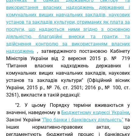
рахунках в банках державного сектору та
використання власних надходжень державних і
комунальних вищих навчальних закладів, наукових
установ та закладів культури, отриманих як плата за
послуги, що надаються ними згідно з основною
діяльністю, благодійні внески та гранти, та
здійснення контролю за використанням власних
надходжень
, затвердженого постановою Кабінету
Міністрів України від 2 вересня 2015 р. № 719
"Питання власних надходжень державних і
комунальних вищих навчальних закладів, наукових
установ та закладів культури" (Офіційний вісник
України, 2015 р., № 76, ст. 2501; 2016 р., № 100, ст.
3261), викласти в такій редакції:
"2. У цьому Порядку терміни вживаються у
значенні, наведеному в
Бюджетному кодексі України
,
Законі України
"Про банки і банківську діяльність"
та
інших нормативно-правових актах, що
регламентують бюджетний процес і банківську