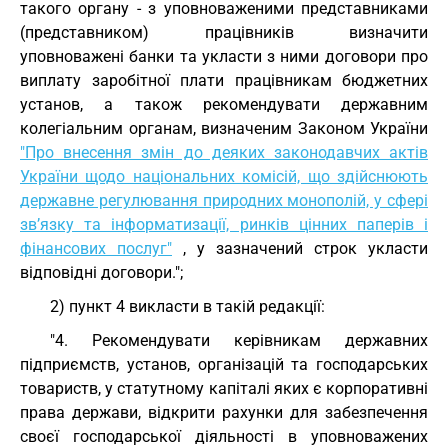
такого органу - з уповноваженими представниками
(представником) працівників визначити
уповноважені банки та укласти з ними договори про
виплату заробітної плати працівникам бюджетних
установ, а також рекомендувати державним
колегіальним органам, визначеним Законом України
"Про внесення змін до деяких законодавчих актів
України щодо національних комісій, що здійснюють
державне регулювання природних монополій, у сфері
зв’язку та інформатизації, ринків цінних паперів і
фінансових послуг"
, у зазначений строк укласти
відповідні договори.";
2) пункт 4 викласти в такій редакції:
"4. Рекомендувати керівникам державних
підприємств, установ, організацій та господарських
товариств, у статутному капіталі яких є корпоративні
права держави, відкрити рахунки для забезпечення
своєї господарської діяльності в уповноважених