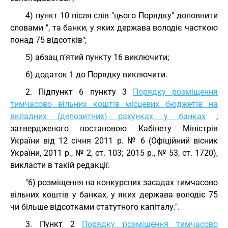
4) пункт 10 після слів "цього Порядку" доповнити
словами ", та банки, у яких держава володіє часткою
понад 75 відсотків";
5) абзац п’ятий пункту 16 виключити;
6) додаток 1 до Порядку виключити.
2. Підпункт 6 пункту 3
Порядку розміщення
тимчасово вільних коштів місцевих бюджетів на
вкладних (депозитних) рахунках у банках
,
затвердженого постановою Кабінету Міністрів
України від 12 січня 2011 р. № 6 (Офіційний вісник
України, 2011 р., № 2, ст. 103; 2015 р., № 53, ст. 1720),
викласти в такій редакції:
"6) розміщення на конкурсних засадах тимчасово
вільних коштів у банках, у яких держава володіє 75
чи більше відсотками статутного капіталу.".
3. Пункт 2
Порядку розміщення тимчасово