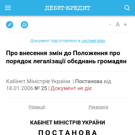
-
A
+
Документ підготовлено в
системі iplex
Про внесення змін до Положення про
порядок легалізації обєднань громадян
Кабінет Міністрів України
|
Постанова
від
18.01.2006
№ 25
|
Документ не діє
Редакції
Реквізити
КАБІНЕТ МІНІСТРІВ УКРАЇНИ
П О С Т А Н О В А