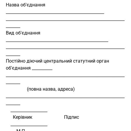
Назва об'єднання 
________________________________________________
__________________________________________________________
_______
Вид об'єднання 
__________________________________________________
__________________________________________________________
_______
Постійно діючий центральний статутний орган 
об'єднання __________
__________________________________________________________
_______
                  (повна назва, адреса) 
__________________________________________________________
_______
    __________________
      Керівник                           Підпис
    __________________