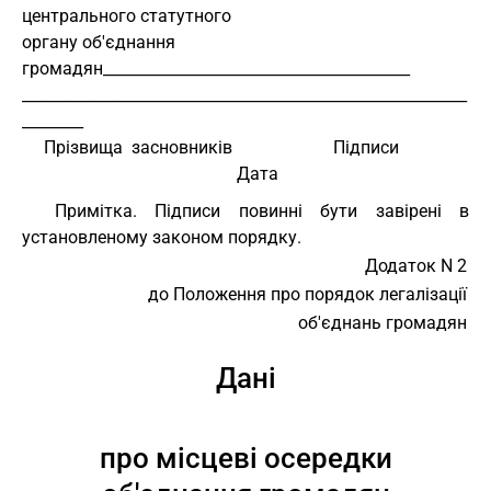
центрального статутного
органу об'єднання 
громадян________________________________________
__________________________________________________________
________
     Прізвища  засновників                       Підписи
                                                 Дата
Примітка. Підписи повинні бути завірені в
установленому законом порядку.
Додаток N 2
до Положення про порядок легалізації
об'єднань громадян
Дані
про місцеві осередки