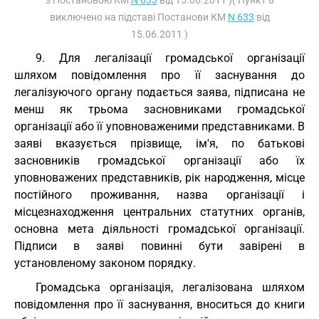
з Постановою КМ
N 633
від 15.06.2011 )( Пункт 8
виключено на підставі Постанови КМ
N 633
від
15.06.2011 )
9. Для легалізації громадської організації
шляхом повідомлення про її заснування до
легалізуючого органу подається заява, підписана не
менш як трьома засновниками громадської
організації або її уповноваженими представниками. В
заяві вказується прізвище, ім'я, по батькові
засновників громадської організації або їх
уповноважених представників, рік народження, місце
постійного проживання, назва організації і
місцезнаходження центральних статутних органів,
основна мета діяльності громадської організації.
Підписи в заяві повинні бути завірені в
установленому законом порядку.
Громадська організація, легалізована шляхом
повідомлення про її заснування, вноситься до книги