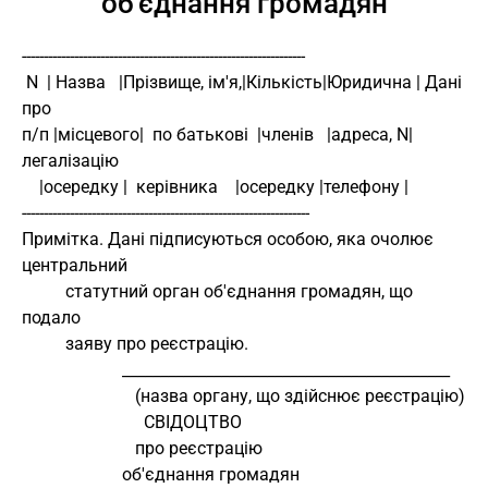
об'єднання громадян
-----------------------------------------------------------------
 N  | Назва   |Прізвище, ім'я,|Кількість|Юридична | Дані 
про
п/п |місцевого|  по батькові  |членів   |адреса, N| 
легалізацію
    |осередку |  керівника    |осередку |телефону |
------------------------------------------------------------------
Примітка. Дані підписуються особою, яка очолює 
центральний
          статутний орган об'єднання громадян, що 
подало
          заяву про реєстрацію.
                       ___________________________________________
                          (назва органу, що здійснює реєстрацію)
                            СВІДОЦТВО
                          про реєстрацію
                       об'єднання громадян