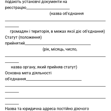
подають установчі документи на 
реєстрацію_________________________
                                             (назва об'єднання
__________________________________________________________
________
     громадян і територія, в межах якої діє об'єднання)
Статут (положення) 
прийнятий______________________________________
                                      (рік, місяць, число,
__________________________________________________________
________
      назва органу, який прийняв статут)
Основна мета діяльності 
об'єднання________________________________
__________________________________________________________
________
__________________________________________________________
________
Назва та юридична адреса постійно діючого 