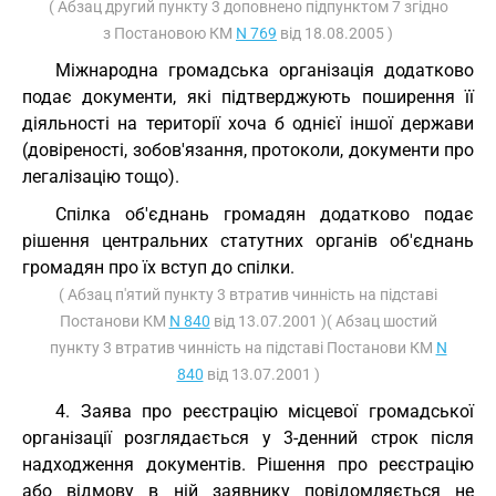
( Абзац другий пункту 3 доповнено підпунктом 7 згідно
з Постановою КМ
N 769
від 18.08.2005 )
Міжнародна громадська організація додатково
подає документи, які підтверджують поширення її
діяльності на території хоча б однієї іншої держави
(довіреності, зобов'язання, протоколи, документи про
легалізацію тощо).
Спілка об'єднань громадян додатково подає
рішення центральних статутних органів об'єднань
громадян про їх вступ до спілки.
( Абзац п'ятий пункту 3 втратив чинність на підставі
Постанови КМ
N 840
від 13.07.2001 )( Абзац шостий
пункту 3 втратив чинність на підставі Постанови КМ
N
840
від 13.07.2001 )
4. Заява про реєстрацію місцевої громадської
організації розглядається у 3-денний строк після
надходження документів. Рішення про реєстрацію
або відмову в ній заявнику повідомляється не