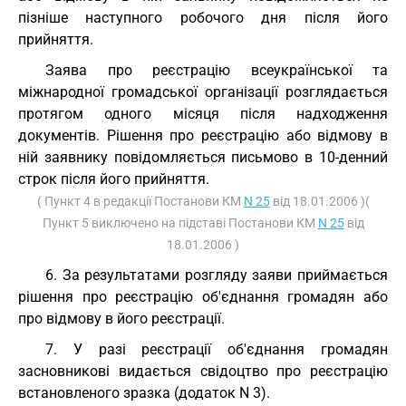
пізніше наступного робочого дня після його
прийняття.
Заява про реєстрацію всеукраїнської та
міжнародної громадської організації розглядається
протягом одного місяця після надходження
документів. Рішення про реєстрацію або відмову в
ній заявнику повідомляється письмово в 10-денний
строк після його прийняття.
( Пункт 4 в редакції Постанови КМ
N 25
від 18.01.2006 )(
Пункт 5 виключено на підставі Постанови КМ
N 25
від
18.01.2006 )
6. За результатами розгляду заяви приймається
рішення про реєстрацію об'єднання громадян або
про відмову в його реєстрації.
7. У разі реєстрації об'єднання громадян
засновникові видається свідоцтво про реєстрацію
встановленого зразка (додаток N 3).