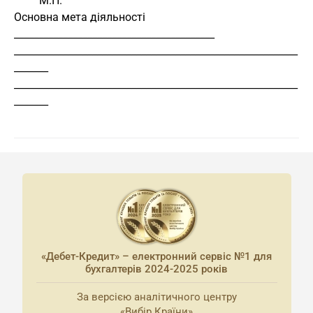
         М.П.
Основна мета діяльності 
_________________________________________
__________________________________________________________
_______
__________________________________________________________
_______ 
«Дебет-Кредит» – електронний сервіс №1 для
бухгалтерів 2024-2025 років
За версією аналітичного центру
«Вибір Країни»