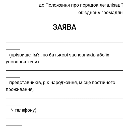
до Положення про порядок легалізації
об'єднань громадян
ЗАЯВА
__________________________________________________________
_______
   (прізвище, ім'я, по батькові засновників або їх 
уповноважених
__________________________________________________________
_______
   представників, рік народження, місце постійного 
проживання,
__________________________________________________________
________
    N телефону)
__________________________________________________________
________