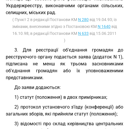
Укрдержреєстру, виконавчими органами сільських,
селищних, міських рад.
( Пункт 2 в редакції Постанови КМ
N 280
від 19.04.93; із
змінами, внесеними згідно з Постановою КМ
N 1640
від
16.10.98; в редакції Постанови КМ
N 633
від 15.06.2011
)
3. Для реєстрації об'єднання громадян до
реєструючого органу подається заява (додаток N 1),
підписана не менш як трьома засновниками
об'єднання громадян або їх уповноваженими
представниками.
До заяви додаються:
1) статут (положення) в двох примірниках;
2) протокол установчого з'їзду (конференції) або
загальних зборів, які прийняли статут (положення);
3) відомості про склад керівництва центральних