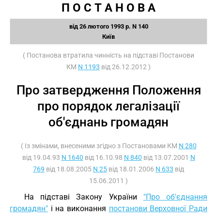
П О С Т А Н О В А
від 26 лютого 1993 р. N 140
Київ
( Постанова втратила чинність на підставі Постанови
КМ
N 1193
від 26.12.2012 )
Про затвердження Положення
про порядок легалізації
об'єднань громадян
( Із змінами, внесеними згідно з Постановами КМ
N 280
від 19.04.93
N 1640
від 16.10.98
N 840
від 13.07.2001
N
769
від 18.08.2005
N 25
від 18.01.2006
N 633
від
15.06.2011 )
На підставі Закону України
"Про об'єднання
громадян"
і на виконання
постанови Верховної Ради