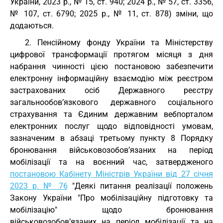
України, 2023 р., № 15, ст. 940; 2024 р., № 57, ст. 3356,
№ 107, ст. 6790; 2025 р., № 11, ст. 878) зміни, що
додаються.
2. Пенсійному фонду України та Міністерству
цифрової трансформації протягом місяця з дня
набрання чинності цією постановою забезпечити
електронну інформаційну взаємодію між реєстром
застрахованих осіб Державного реєстру
загальнообов’язкового державного соціального
страхування та Єдиним державним вебпорталом
електронних послуг щодо відповідності умовам,
зазначеним в абзаці третьому пункту 8 Порядку
бронювання військовозобов’язаних на період
мобілізації та на воєнний час, затвердженого
постановою Кабінету Міністрів України від 27 січня
2023 р. № 76
"Деякі питання реалізації положень
Закону України "Про мобілізаційну підготовку та
мобілізацію" щодо бронювання
військовозобов’язаних на період мобілізації та на