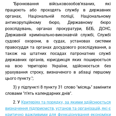
"Бронювання військовозобов’язаних, які
працюють або проходять службу в державних
органах, Національній поліції, Національному
антикорупційному бюро, Державному бюро
розслідувань, органах прокуратури, БЕБ, ДСНС,
Державній кримінально-виконавчій службі, Службі
судової охорони, в судах, установах системи
правосуддя та органах досудового розслідування, а
також на штатних посадах патронатних служб
державних органів, юрисдикція яких поширюється
на всю територію України, здійснюється без
урахування строку, визначеного в абзаці першому
цього пункту.";
3) у підпункті 8 пункту 31 слово "місяць" замінити
словами "п’ять календарних днів".
2. У
Критеріях та порядку, за якими здійснюється
визначення підприємств, установ та організацій, які є
критично важливими для функціонування економіки