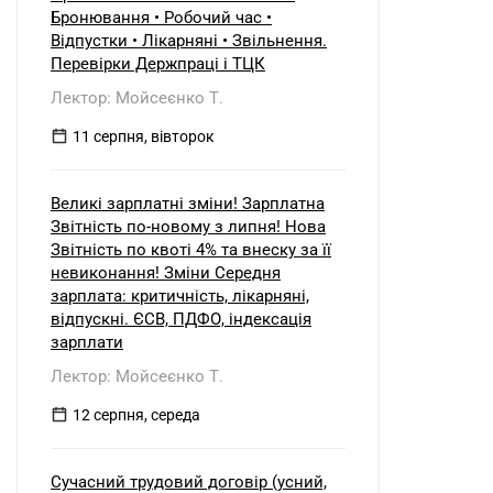
б) нерезидентом?
Бронювання • Робочий час •
Відпустки • Лікарняні • Звільнення.
Перевірки Держпраці і ТЦК
Лектор: Мойсеєнко Т.
11 серпня, вівторок
Великі зарплатні зміни! Зарплатна
Звітність по-новому з липня! Нова
Звітність по квоті 4% та внеску за її
невиконання! Зміни Середня
зарплата: критичність, лікарняні,
відпускні. ЄСВ, ПДФО, індексація
зарплати
Лектор: Мойсеєнко Т.
12 серпня, середа
Сучасний трудовий договір (усний,