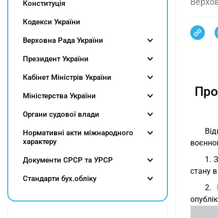
Верхов
Конституція
Кодекси України
Верховна Рада України
Президент України
Кабінет Міністрів України
Про
Міністерства України
Органи судової влади
Від
Нормативні акти міжнародного
характеру
воєнног
1. 
Документи СРСР та УРСР
стану в 
Cтандарти бух.обліку
2.
опублік