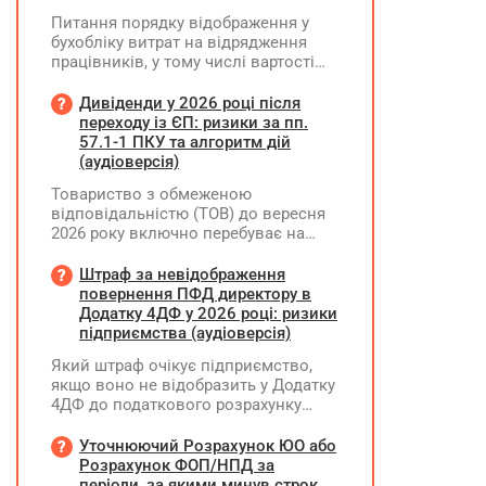
Питання порядку відображення у
бухобліку витрат на відрядження
працівників, у тому числі вартості
проживання в готелі, яке сплачено з
карткового рахунку працівника та
Дивіденди у 2026 році після
підтвердження таких операцій
переходу із ЄП: ризики за пп.
первинними документами, належать
57.1-1 ПКУ та алгоритм дій
до компетенції Мінфіну
(аудіоверсія)
Товариство з обмеженою
відповідальністю (ТОВ) до вересня
2026 року включно перебуває на
спрощеній системі оподаткування
(єдиний податок, 3 група, ставка 5%,
Штраф за невідображення
неплатник ПДВ). З 1 жовтня 2026
повернення ПФД директору в
року підприємство переходить на
Додатку 4ДФ у 2026 році: ризики
загальну систему оподаткування
підприємства (аудіоверсія)
(стає платником податку на
Який штраф очікує підприємство,
прибуток). За результатами
якщо воно не відобразить у Додатку
діяльності у періоді 2024–2025 років
4ДФ до податкового розрахунку
(під час перебування на спрощеній
повернення поворотної фінансової
системі) підприємство отримало
допомоги (ПФД) директору?
Уточнюючий Розрахунок ЮО або
чистий прибуток, сума
Розрахунок ФОП/НПД за
нерозподіленого прибутку в балансі
періоди, за якими минув строк