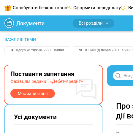
Спробувати безкоштовно
Оформити передплату
Ви
Документи
Всі розділи
ВАЖЛИВІ ТЕМИ
🔉Підсумки тижня. 27-31 липня
💔 НОВИЙ (!) перелік ТОТ з 24.06
Поставити запитання
фахівцям редакції «Дебет-Кредит»
Моє запитання
Про 
дії 
Усі документи