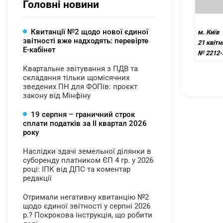
Головні новини
Квитанції №2 щодо нової єдиної
м. Київ
звітності вже надходять: перевірте
21 квітн
Е-кабінет
№ 2212-
Квартальне звітування з ПДВ та
складання тільки щомісячних
зведених ПН для ФОПів: проєкт
закону від Мінфіну
19 серпня – граничний строк
сплати податків за ІI квартал 2026
року
Наслідки здачі земельної ділянки в
суборенду платником ЄП 4 гр. у 2026
році: ІПК від ДПС та коментар
редакції
Отримали негативну квитанцію №2
щодо єдиної звітності у серпні 2026
р.? Покрокова інструкція, що робити