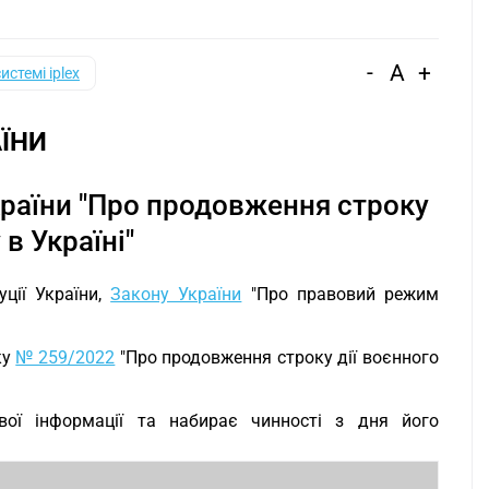
-
A
+
системі iplex
ЇНИ
раїни "Про продовження строку
 в Україні"
ції України,
Закону України
"Про правовий режим
ку
№ 259/2022
"Про продовження строку дії воєнного
вої інформації та набирає чинності з дня його