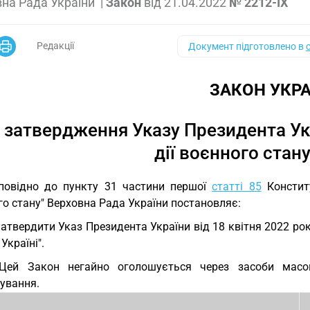
на Рада України
|
Закон
від
21.04.2022
№ 2212-IX
Редакції
Документ підготовлено в
ЗАКОН УКРА
 затвердження Указу Президента Ук
дії воєнного стану
повідно до пункту 31 частини першої
статті 85
Конститу
о стану" Верховна Рада України постановляє:
Затвердити Указ Президента України від 18 квітня 2022 ро
Україні".
 Цей Закон негайно оголошується через засоби масо
ування.