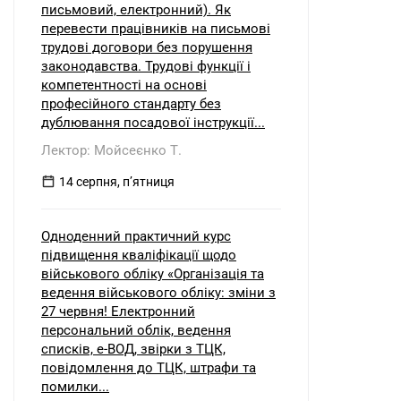
письмовий, електронний). Як
перевести працівників на письмові
трудові договори без порушення
законодавства. Трудові функції і
компетентності на основі
професійного стандарту без
дублювання посадової інструкції...
Лектор: Мойсеєнко Т.
14 серпня, пʼятниця
Одноденний практичний курс
підвищення кваліфікації щодо
військового обліку «Організація та
ведення військового обліку: зміни з
27 червня! Електронний
персональний облік, ведення
списків, е-ВОД, звірки з ТЦК,
повідомлення до ТЦК, штрафи та
помилки...