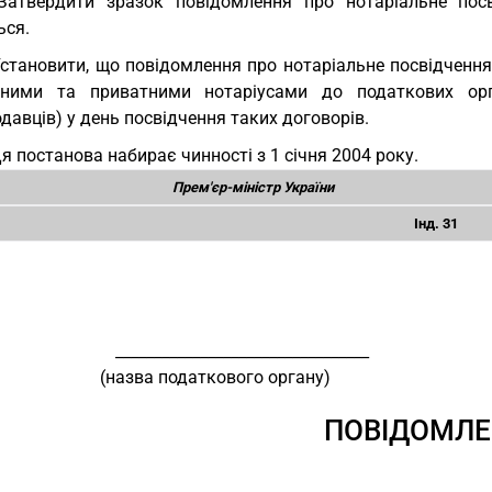
Затвердити зразок повідомлення про нотаріальне пос
ься.
Установити, що повідомлення про нотаріальне посвідчен
ними та приватними нотаріусами до податкових орг
давців) у день посвідчення таких договорів.
Ця постанова набирає чинності з 1 січня 2004 року.
Прем'єр-міністр України
Інд. 31
                        _________________________________
                                     (назва податкового органу)
ПОВІДОМЛЕ