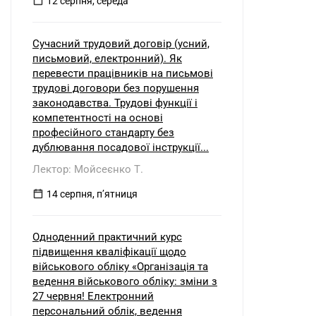
12 серпня, середа
Сучасний трудовий договір (усний,
письмовий, електронний). Як
перевести працівників на письмові
трудові договори без порушення
законодавства. Трудові функції і
компетентності на основі
професійного стандарту без
дублювання посадової інструкції...
Лектор: Мойсеєнко Т.
14 серпня, пʼятниця
Одноденний практичний курс
підвищення кваліфікації щодо
військового обліку «Організація та
ведення військового обліку: зміни з
27 червня! Електронний
персональний облік, ведення