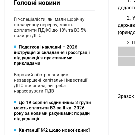
1. 
Головні новини
додаєт
2. 
Гіг-спеціалісти, які мали щорічну
оплачувану перерву, мають
держав
доплатити ПДФО до 18% та ВЗ 5%, –
(орендо
позиція ДПС
3. 
Податкові накладні – 2026:
інструкція зі складання і реєстрації
від редакції з практичними
прикладами
Ворожий обстріл знищив
незавершені капітальні інвестиції:
ДПС пояснила, чи треба
нараховувати ПДВ
Зразок   
До 19 серпня «єдинники» 3 групи
мають сплатити ВЗ за ІІ кв. 2026
року за новими рахунками: поради
від редакції
Квитанції №2 щодо нової єдиної