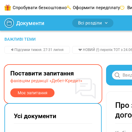
Спробувати безкоштовно
Оформити передплату
Ви
Документи
Всі розділи
ВАЖЛИВІ ТЕМИ
🔉Підсумки тижня. 27-31 липня
💔 НОВИЙ (!) перелік ТОТ з 24.06
Поставити запитання
фахівцям редакції «Дебет-Кредит»
Моє запитання
Про 
дого
Усі документи