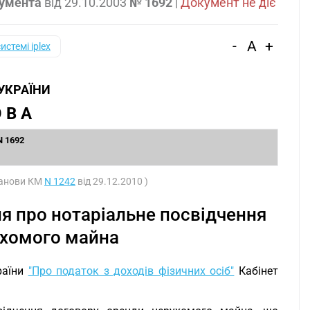
кумента
від
29.10.2003
№ 1692
|
Документ не діє
-
A
+
системі iplex
 УКРАЇНИ
 В А
N 1692
станови КМ
N 1242
від 29.12.2010 )
я про нотаріальне посвідчення
ухомого майна
раїни
"Про податок з доходів фізичних осіб"
Кабінет