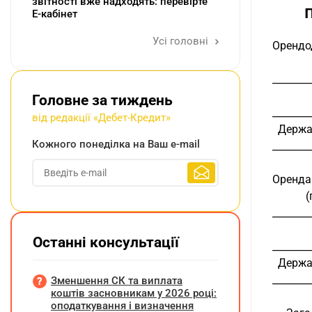
звітності вже надходять: перевірте
Е-кабінет
Усі головні
Орендод
________
Головне за тиждень
________
від редакції «Дебет-Кредит»
  Держ
Кожного понеділка на Ваш e-mail
________
Орендар
 
________
Останні консультації
________
  Держ
________
Зменшення СК та виплата
коштів засновникам у 2026 році:
оподаткування і визначення