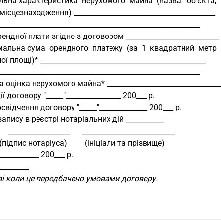
Загальна характеристика  нерухомого  майна  (назва   об'єкта,
місцезнаходження) _________________________________________
__________________________________________________________
ендної плати згідно з договором ___________________________
Мінімальна сума  орендного  платежу  (за  1  квадратний  метр
ої площі)* ________________________________________________
__________________________________________________________
 оцінка нерухомого майна* _________________________________
ії договору "_____"________________ 200___ р.
свідчення договору "_____"______________ 200___ р.
апису в реєстрі нотаріальних дій ___________
П       __________________      ___________________________
              (підпис нотаріуса)         (ініціали та прізвище)
____________ 200___ р.
_________
азі коли це передбачено умовами договору.