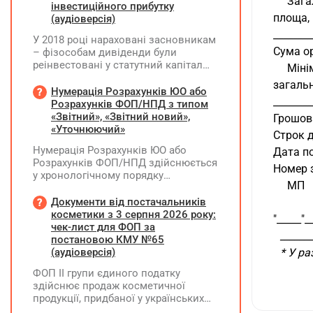
     
інвестиційного прибутку
площа, 
(аудіоверсія)
________
У 2018 році нараховані засновникам
Сума ор
– фізособам дивіденди були
реінвестовані у статутний капітал
     
без зміни часток, із них сплачено
загальн
ПДФО та ВЗ. Крім того, статутний
Нумерація Розрахунків ЮО або
________
капітал збільшувався за рахунок
Розрахунків ФОП/НПД з типом
нерозподіленого прибутку без
«Звітний», «Звітний новий»,
Грошова
нарахування дивідендів. У 2026 році
«Уточнюючий»
Строк д
його планують зменшити та
Нумерація Розрахунків ЮО або
Дата по
виплатити кошти засновникам. Чи
Розрахунків ФОП/НПД здійснюється
потрібно утримувати ПДФО та ВЗ?
Номер з
у хронологічному порядку
     М
незалежно від типу Розрахунків в
межах одного звітного
Документи від постачальників
(податкового) періоду та не
косметики з 3 серпня 2026 року:
"_____"_
продовжується в наступних
чек-лист для ФОП за
______
постановою КМУ №65
(аудіоверсія)
* У р
ФОП ІІ групи єдиного податку
здійснює продаж косметичної
продукції, придбаної у українських
постачальників. Які саме документи