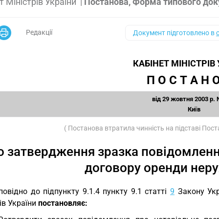
т Міністрів України
|
Постанова, Форма типового до
Редакції
Документ підготовлено в
КАБІНЕТ МІНІСТРІВ
П О С Т А Н О
від 29 жовтня 2003 р. 
Київ
( Постанова втратила чинність на підставі По
о затвердження зразка повідомленн
договору оренди нер
повідно до підпункту 9.1.4 пункту 9.1 статті
9
Закону Ук
ів України
постановляє: