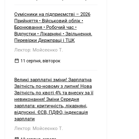
початок і кінець звітного періоду?
При цьому щодо частини верстатів
рішення про застосування
Сумісники на підприємстві – 2026
прискореної амортизації прийнято з
Прийняття • Військовий облік •
01.01.2025 р., а щодо інших — з
Бронювання • Робочий час •
01.01.2026 р.
Відпустки • Лікарняні • Звільнення.
Перевірки Держпраці і ТЦК
Лектор: Мойсеєнко Т.
11 серпня, вівторок
Великі зарплатні зміни! Зарплатна
Звітність по-новому з липня! Нова
Звітність по квоті 4% та внеску за її
невиконання! Зміни Середня
зарплата: критичність, лікарняні,
відпускні. ЄСВ, ПДФО, індексація
зарплати
Лектор: Мойсеєнко Т.