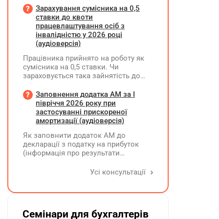
потрібно вимагати від
Зарахування сумісника на 0,5
постачальника після 03.08.2026 року
ставки до квоти
у зв'язку з повним набранням
працевлаштування осіб з
чинності Технічного регламенту на
інвалідністю у 2026 році
косметичну продукцію,
(аудіоверсія)
затвердженого постановою КМУ від
Працівника прийнято на роботу як
20.01.2021 р. №65?
сумісника на 0,5 ставки. Чи
зараховується така зайнятість до
ліміту (квоти) з працевлаштування
осіб з інвалідністю відповідно до
Заповнення додатка АМ за І
вимог законодавства?
півріччя 2026 року при
застосуванні прискореної
амортизації (аудіоверсія)
Як заповнити додаток АМ до
декларації з податку на прибуток
(інформація про результати
амортизації за І півріччя 2026 року)?
Чи потрібно для цього брати дані
Усі консультації
станом на 01.01.2026 р.? Якщо до
окремих верстатів групи 4
застосовується прискорена
амортизація, чи потрібно зазначати
Семінари для бухгалтерів
вартість усіх таких верстатів на