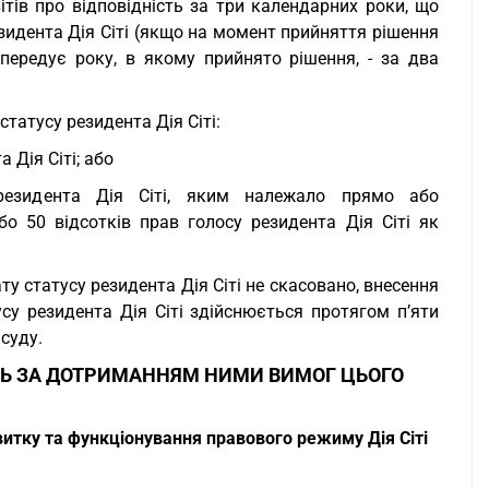
ітів про відповідність за три календарних роки, що
зидента Дія Сіті (якщо на момент прийняття рішення
передує року, в якому прийнято рішення, - за два
татусу резидента Дія Сіті:
 Дія Сіті; або
 резидента Дія Сіті, яким належало прямо або
о 50 відсотків прав голосу резидента Дія Сіті як
 статусу резидента Дія Сіті не скасовано, внесення
су резидента Дія Сіті здійснюється протягом п’яти
суду.
НТРОЛЬ ЗА ДОТРИМАННЯМ НИМИ ВИМОГ ЦЬОГО
тку та функціонування правового режиму Дія Сіті