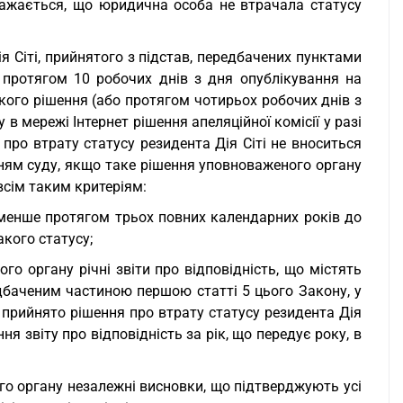
важається, що юридична особа не втрачала статусу
я Сіті, прийнятого з підстав, передбачених пунктами
 протягом 10 робочих днів з дня опублікування на
акого рішення (або протягом чотирьох робочих днів з
в мережі Інтернет рішення апеляційної комісії у разі
про втрату статусу резидента Дія Сіті не вноситься
нням суду, якщо таке рішення уповноваженого органу
всім таким критеріям:
айменше протягом трьох повних календарних років до
кого статусу;
о органу річні звіти про відповідність, що містять
дбаченим частиною першою статті 5 цього Закону, у
 прийнято рішення про втрату статусу резидента Дія
я звіту про відповідність за рік, що передує року, в
го органу незалежні висновки, що підтверджують усі