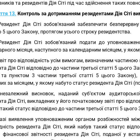
вників та резидентів Дія Сіті під час здійснення таких пов
ття 13.
Контроль за дотриманням резидентами Дія Сіті ви
Резидент Дія Сіті зобов’язаний забезпечити безперервн
 5 цього Закону, протягом усього строку резидентства.
Резидент Дія Сіті зобов’язаний подати до уповноважен
рного місяця, наступного за календарним місяцем, у якому
звіт про відповідність усім вимогам, визначеним частиною 
та Дія Сіті відповідно до частини третьої статті 5 цього З
 та пунктом 3 частини третьої статті 5 цього Закону),
их за місяцем, у якому набуто статус резидента Дія Сіті (по
незалежний висновок, наданий суб’єктом аудиторсько
та Дія Сіті, викладених у його початковому звіті про відпов
такий статус відповідно до частини третьої статті 5 цього 
азі виявлення уповноваженим органом розбіжностей між
дність резидента Дія Сіті, який набув такий статус відп
 фінансової звітності резидента Дія Сіті, поданої у вс