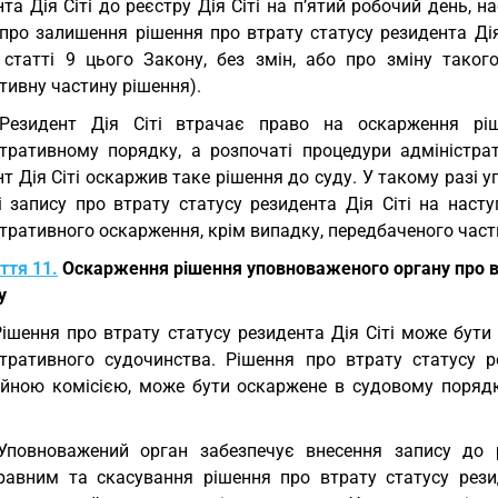
та Дія Сіті до реєстру Дія Сіті на п’ятий робочий день, 
 про залишення рішення про втрату статусу резидента Дія
 статті 9 цього Закону, без змін, або про зміну таког
тивну частину рішення).
 Резидент Дія Сіті втрачає право на оскарження рі
стративному порядку, а розпочаті процедури адміністр
т Дія Сіті оскаржив таке рішення до суду. У такому разі
ті запису про втрату статусу резидента Дія Сіті на нас
тративного оскарження, крім випадку, передбаченого част
ття 11.
Оскарження рішення уповноваженого органу про втр
у
Рішення про втрату статусу резидента Дія Сіті може бут
стративного судочинства. Рішення про втрату статусу р
ійною комісією, може бути оскаржене в судовому порядк
Уповноважений орган забезпечує внесення запису до 
равним та скасування рішення про втрату статусу резид