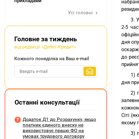
прикладами
набран
резиден
Усі головні
3. 
2-5 ча
офіційн
Головне за тиждень
дня опу
від редакції «Дебет-Кредит»
оскарж
до реєс
Кожного понеділка на Ваш e-mail
прийнят
1) 
дня пр
2) 
запевн
Останні консультації
кожном
Сіті (я
Додаток Д1 до Розрахунку, якщо
якому п
платник єдиного внеску не
використовує працю ФО на
3) 
умовах трудового договору