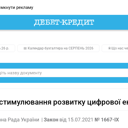
мкнути рекламу
.26 р.
📅 Календар бухгалтера на СЕРПЕНЬ 2026
☀️Що нас че
стимулювання розвитку цифрової ек
на Рада України
|
Закон
від
15.07.2021
№ 1667-IX