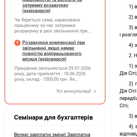
затримку розрахунку
1) 
(аудіоверсія)
2) 
Чи береться сума, нарахована
працівнику за час затримки
3) 
розрахунку в разі звільнення при
і розгл
обчсиленні середньомісячної
заробітної плати (винагороди), для
Розрахунок компенсації при
4) 
розрахунку внеску на підтримку
звільненні, якщо немає
працевлаштування осіб з
повністю відпрацьованого
2. 
інвалідністю?
місяця (аудіоверсія)
1) 
Працівник звільняється 29.07.2026
Дія Сіті
року, дата прийняття - 18.06.2026
року, оклад - 7500,00 грн. Як
2) 
розрахувати компенсацію трьох
невикористаних днів відпустки при
Дія Сіт
Усі консультації
звільненні?
передб
Сіті;
3) 
Семінари для бухгалтерів
4) 
відпові
Великі зарплатні зміни! Зарплатна