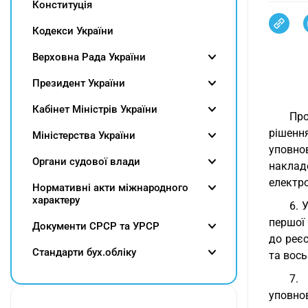
Конституція
Кодекси України
Верховна Рада України
Президент України
Кабінет Міністрів України
Про
рішенн
Міністерства України
уповно
Органи судової влади
наклад
електро
Нормативні акти міжнародного
характеру
6. 
першої 
Документи СРСР та УРСР
до реє
Cтандарти бух.обліку
та вось
7.
уповно