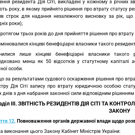
ння резидента Дія Сіті, викладені у кожному з річних зв
ть року, в якому прийнято рішення про втрату статусу ре
ив строк для надання незалежного висновку за рік, що 
ніх роки);
протягом трьох років до дня прийняття рішення про втрату с
змінювалися кінцеві бенефіціарні власники такого резидента
інилися лише кінцеві бенефіціарні власники такого
едковано менш як 50 відсотків у статутному капіталі аб
ної особи.
о за результатами судового оскарження рішення про втрату
стру Дія Сіті запису про втрату юридичною особою стату
 днів з дня набрання законної сили відповідним рішенням 
зділ III. ЗВІТНІСТЬ РЕЗИДЕНТІВ ДІЯ СІТІ ТА КО
ЗАКОНУ
ття 12.
Повноваження органів державної влади щодо розви
На виконання цього Закону Кабінет Міністрів України: