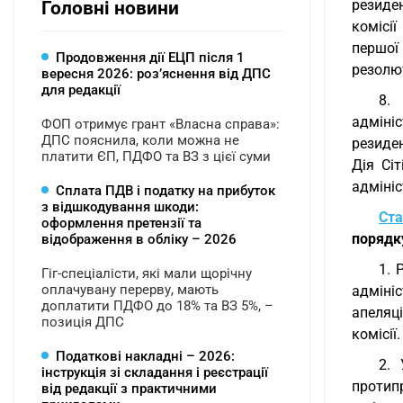
резиден
Головні новини
комісії
першої
Продовження дії ЕЦП після 1
резолю
вересня 2026: розʼяснення від ДПС
для редакції
8.
адміні
ФОП отримує грант «Власна справа»:
ДПС пояснила, коли можна не
резиден
платити ЄП, ПДФО та ВЗ з цієї суми
Дія Сі
адмініс
Сплата ПДВ і податку на прибуток
з відшкодування шкоди:
Ста
оформлення претензії та
порядк
відображення в обліку – 2026
1. 
Гіг-спеціалісти, які мали щорічну
оплачувану перерву, мають
адміні
доплатити ПДФО до 18% та ВЗ 5%, –
апеляц
позиція ДПС
комісії.
Податкові накладні – 2026:
2. 
інструкція зі складання і реєстрації
протип
від редакції з практичними