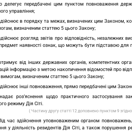
або делегує передбачені цим пунктом повноваження дер
ого управління;
здійснює в порядку та межах, визначених цим Законом, кон
могам, визначеним статтею 5 цього Закону;
здійснює розгляд звітів про відповідність, незалежних ви
 предмет наявності ознак, що можуть бути підставою для 
отримує від інших державних органів, компетентних орг
ацій інформацію з метою накопичення відомостей про відпо
і вимогам, визначеним статтею 5 цього Закону;
здійснює інші повноваження, прямо передбачені цим Закон
надає роз’яснення щодо практичного застосування за
го режиму Дія Сіті.
( Частину другу статті 12 доповнено пунктом 9 згідн
Під час здійснення уповноваженим органом повноважень
ння у діяльність резидентів Дія Сіті, а також порушення