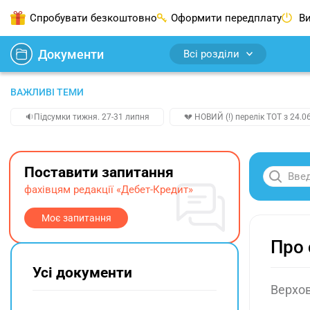
Спробувати безкоштовно
Оформити передплату
Ви
Документи
Всі розділи
ВАЖЛИВІ ТЕМИ
🔉Підсумки тижня. 27-31 липня
💔 НОВИЙ (!) перелік ТОТ з 24.06
Поставити запитання
фахівцям редакції «Дебет-Кредит»
Моє запитання
Про 
Усі документи
Верхов