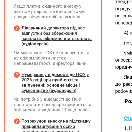
твердже
Якщо платник єдиного внеску у
передую
звітному періоді не використовує
не спл
працю фізичних осіб на умовах
трудового договору (контракту) або
поперед
на інших умовах, передбачених
Лікарняний директора під час
законодавством, Додаток Д1/
4) 
відпустки без збереження
Додаток ФІЗ-Д1 за відповідний
зарплати: оформлення та оплата
не 
період не подається
(аудіоверсія)
Чи має право ТОВ не оплачувати та
зм
не оформлювати листок
опосер
непрацездатності директора, який
юридич
перебуває у відпустці без
збереження заробітної плати під час
Нумерація у відомості до ПФУ у
Якщ
призупинення діяльності
2026 році при прийнятті та
до реє
підприємства?
звільненні: основне місце і
сумісництво (аудіоверсія)
робочих
Чи потрібно у відомості до ПФУ
Ро
проставляти номер при прийнятті та
звільненні працівника? Якщо особа
одночасно працювала за основним
Ста
місцем роботи та за сумісництвом,
Розрахунок внеску на підтримку
чи рахується це як два роботодавці?
працевлаштування осіб з
1. 
інвалідністю та виплати за