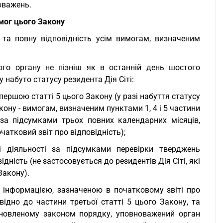
новажень.
мог цього Закону
у та повну відповідність усім вимогам, визначеним
ого органу не пізніш як в останній день шостого
 набуто статусу резидента Дія Сіті:
першою статті 5 цього Закону (у разі набуття статусу
акону - вимогам, визначеним пунктами 1, 4 і 5 частини
 за підсумками трьох повних календарних місяців,
чатковий звіт про відповідність);
ї діяльності за підсумками перевірки тверджень
ідність (не застосовується до резидентів Дія Сіті, які
Закону).
 інформацією, зазначеною в початковому звіті про
овідно до частини третьої статті 5 цього Закону, та
тановленому законом порядку, уповноважений орган