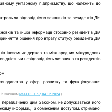
жавному унітарному підприємству, що належить до
троль за відповідністю заявників та резидентів Дія
сновків та іншої інформації стосовно резидентів Дія
прийняття рішення про втрату статусу резидента Дія
анів іноземних держав та міжнародних міжурядових
відність чи невідповідність заявників та резидентів
ом;
конодавства у сфері розвитку та функціонування
о із Законом
№ 4113-IX від 04.12.2024
)
, передбачених цим Законом, не допускається його
 режиму інформації з обмеженим доступом, отриманої