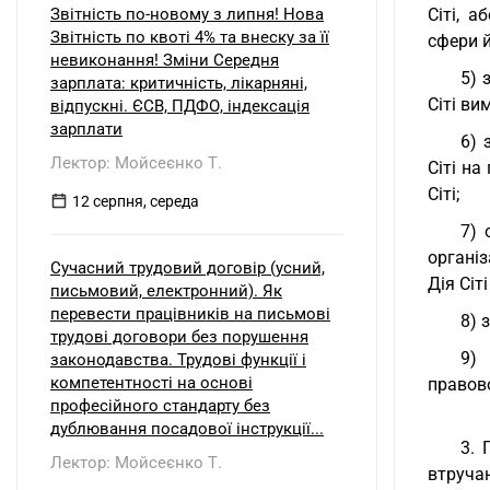
Звітність по-новому з липня! Нова
Сіті, 
Звітність по квоті 4% та внеску за її
сфери й
невиконання! Зміни Середня
5) 
зарплата: критичність, лікарняні,
Сіті ви
відпускні. ЄСВ, ПДФО, індексація
зарплати
6) 
Лектор: Мойсеєнко Т.
Сіті на
Сіті;
12 серпня, середа
7) 
організ
Сучасний трудовий договір (усний,
Дія Сіт
письмовий, електронний). Як
перевести працівників на письмові
8) 
трудові договори без порушення
9) 
законодавства. Трудові функції і
компетентності на основі
правово
професійного стандарту без
дублювання посадової інструкції...
3. 
Лектор: Мойсеєнко Т.
втруча