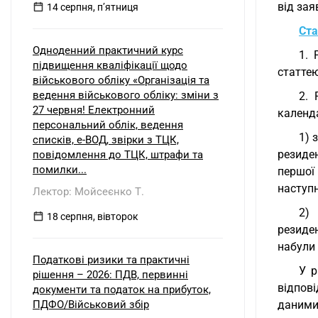
від зая
14 серпня, пʼятниця
Ста
Одноденний практичний курс
1. 
підвищення кваліфікації щодо
статтею
військового обліку «Організація та
ведення військового обліку: зміни з
2. 
27 червня! Електронний
календа
персональний облік, ведення
1) 
списків, е-ВОД, звірки з ТЦК,
резиден
повідомлення до ТЦК, штрафи та
помилки...
першої
наступн
Лектор: Мойсеєнко Т.
2) 
18 серпня, вівторок
резиден
набули 
Податкові ризики та практичні
У р
рішення – 2026: ПДВ, первинні
відпові
документи та податок на прибуток,
ПДФО/Військовий збір
даними