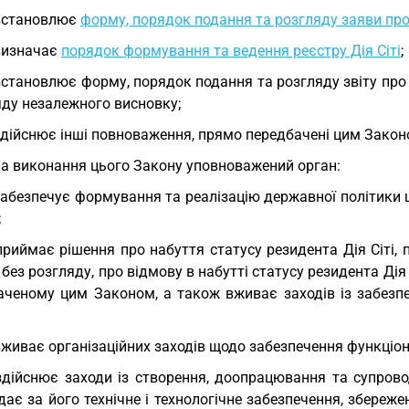
встановлює
форму, порядок подання та розгляду заяви про 
визначає
порядок формування та ведення реєстру Дія Сіті
;
встановлює форму, порядок подання та розгляду звіту про 
яду незалежного висновку;
здійснює інші повноваження, прямо передбачені цим Закон
На виконання цього Закону уповноважений орган:
забезпечує формування та реалізацію державної політики
;
приймає рішення про набуття статусу резидента Дія Сіті,
і без розгляду, про відмову в набутті статусу резидента Дія 
аченому цим Законом, а також вживає заходів із забезпе
вживає організаційних заходів щодо забезпечення функціону
здійснює заходи із створення, доопрацювання та супрово
дає за його технічне і технологічне забезпечення, збереже