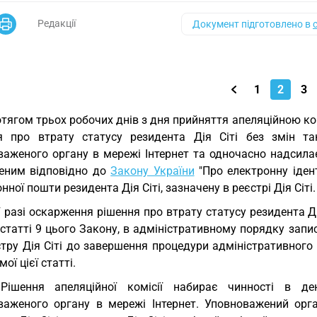
Редакції
Документ підготовлено в
1
2
3
тягом трьох робочих днів з дня прийняття апеляційною ко
я про втрату статусу резидента Дія Сіті без змін та
важеного органу в мережі Інтернет та одночасно надсила
еним відповідно до
Закону України
"Про електронну ідент
нної пошти резидента Дія Сіті, зазначену в реєстрі Дія Сіті.
У разі оскарження рішення про втрату статусу резидента Ді
статті 9 цього Закону, в адміністративному порядку запис
стру Дія Сіті до завершення процедури адміністративног
мої цієї статті.
 Рішення апеляційної комісії набирає чинності в де
важеного органу в мережі Інтернет. Уповноважений орга