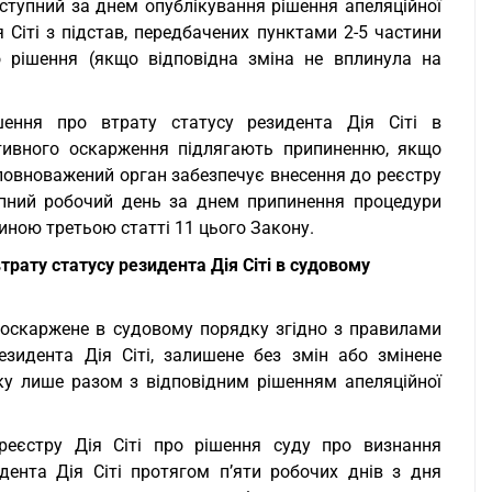
наступний за днем опублікування рішення апеляційної
 Сіті з підстав, передбачених пунктами 2-5 частини
о рішення (якщо відповідна зміна не вплинула на
шення про втрату статусу резидента Дія Сіті в
ативного оскарження підлягають припиненню, якщо
 уповноважений орган забезпечує внесення до реєстру
тупний робочий день за днем припинення процедури
иною третьою статті 11 цього Закону.
ату статусу резидента Дія Сіті в судовому
и оскаржене в судовому порядку згідно з правилами
езидента Дія Сіті, залишене без змін або змінене
у лише разом з відповідним рішенням апеляційної
реєстру Дія Сіті про рішення суду про визнання
ента Дія Сіті протягом п’яти робочих днів з дня