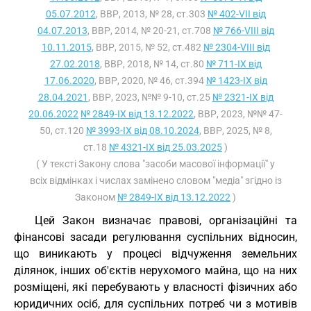
05.07.2012
, ВВР, 2013, № 28, ст.303
№ 402-VII від
04.07.2013
, ВВР, 2014, № 20-21, ст.708
№ 766-VIII від
10.11.2015
, ВВР, 2015, № 52, ст.482
№ 2304-VIII від
27.02.2018
, ВВР, 2018, № 14, ст.80
№ 711-IX від
17.06.2020
, ВВР, 2020, № 46, ст.394
№ 1423-IX від
28.04.2021
, ВВР, 2023, №№ 9-10, ст.25
№ 2321-IX від
20.06.2022
№ 2849-IX від 13.12.2022
, ВВР, 2023, №№ 47-
50, ст.120
№ 3993-IX від 08.10.2024
, ВВР, 2025, № 8,
ст.18
№ 4321-IX від 25.03.2025
)
( У тексті Закону слова "засоби масової інформації" у
всіх відмінках і числах замінено словом "медіа" згідно із
Законом
№ 2849-IX від 13.12.2022
)
Цей Закон визначає правові, організаційні та
фінансові засади регулювання суспільних відносин,
що виникають у процесі відчуження земельних
ділянок, інших об'єктів нерухомого майна, що на них
розміщені, які перебувають у власності фізичних або
юридичних осіб, для суспільних потреб чи з мотивів