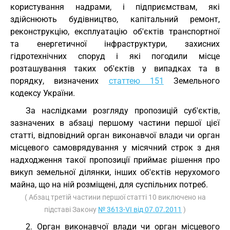
користування надрами, і підприємствам, які
здійснюють будівництво, капітальний ремонт,
реконструкцію, експлуатацію об'єктів транспортної
та енергетичної інфраструктури, захисних
гідротехнічних споруд і які погодили місце
розташування таких об'єктів у випадках та в
порядку, визначених
статтею 151
Земельного
кодексу України.
За наслідками розгляду пропозицій суб'єктів,
зазначених в абзаці першому частини першої цієї
статті, відповідний орган виконавчої влади чи орган
місцевого самоврядування у місячний строк з дня
надходження такої пропозиції приймає рішення про
викуп земельної ділянки, інших об'єктів нерухомого
майна, що на ній розміщені, для суспільних потреб.
( Абзац третій частини першої статті 10 виключено на
підставі Закону
№ 3613-VI від 07.07.2011
)
2. Орган виконавчої влади чи орган місцевого