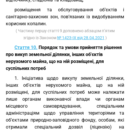
розміщення та обслуговування об’єктів і
санітарно-захисних зон, пов’язаних із видобуванням
корисних копалин.
( Частину першу статті 9 доповнено абзацом п’ятим
згідно із Законом
№ 1423-IX від 28.04.2021
)
Стаття 10.
Порядок та умови прийняття рішення
про викуп земельної ділянки, інших об'єктів
нерухомого майна, що на ній розміщені, для
суспільних потреб
1. Ініціатива щодо викупу земельної ділянки,
інших об'єктів нерухомого майна, що на ній
розміщені, для суспільних потреб може належати
лише органам виконавчої влади чи органам
місцевого самоврядування, спеціальним
адміністраціям щодо управління територіями та
об'єктами природно-заповідного фонду, особам, які
отримали спеціальний дозвіл (ліцензію) на