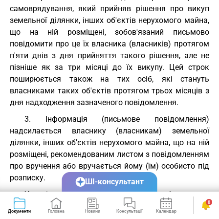
самоврядування, який прийняв рішення про викуп
земельної ділянки, інших об'єктів нерухомого майна,
що на ній розміщені, зобов'язаний письмово
повідомити про це їх власника (власників) протягом
п'яти днів з дня прийняття такого рішення, але не
пізніше як за три місяці до їх викупу. Цей строк
поширюється також на тих осіб, які стануть
власниками таких об'єктів протягом трьох місяців з
дня надходження зазначеного повідомлення.
3. Інформація (письмове повідомлення)
надсилається власнику (власникам) земельної
ділянки, інших об'єктів нерухомого майна, що на ній
розміщені, рекомендованим листом з повідомленням
про вручення або вручається йому (їм) особисто під
розписку.
ШІ-консультант
У разі якщо місце проживання (перебування чи
0
роботи) або місцезнаходження осіб, зазначених у
Документи
Головна
Новини
Консультації
Календар
Сервіси
частині другій цієї статті, залишається невідомим,