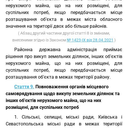
нерухомого майна, що на них розміщені, для
суспільних потреб, якщо передбачається місце
розташування об'єкта в межах міста обласного
значення на території двох або більше районів.
( Абзац другий частини другої статті 8 із змінами,
внесеними згідно із Законом
№ 1423-IX від 28.04.2021
)
Районна державна адміністрація приймає
рішення про викуп земельних ділянок, інших об'єктів
нерухомого майна, що на них розміщені, для
суспільних потреб, якщо передбачається місце
розташування об'єкта в межах території району.
Стаття 9.
Повноваження органів місцевого
самоврядування щодо викупу земельних ділянок та
інших об'єктів нерухомого майна, що на них
розміщені, для суспільних потреб
1. Сільські, селищні, міські ради, Київська і
Севастопольська міські ради в межах території