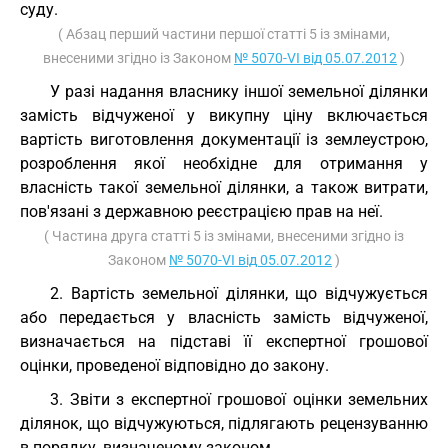
суду.
( Абзац перший частини першої статті 5 із змінами,
внесеними згідно із Законом
№ 5070-VI від 05.07.2012
)
У разі надання власнику іншої земельної ділянки
замість відчуженої у викупну ціну включається
вартість виготовлення документації із землеустрою,
розроблення якої необхідне для отримання у
власність такої земельної ділянки, а також витрати,
пов'язані з державною реєстрацією прав на неї.
( Частина друга статті 5 із змінами, внесеними згідно із
Законом
№ 5070-VI від 05.07.2012
)
2. Вартість земельної ділянки, що відчужується
або передається у власність замість відчуженої,
визначається на підставі її експертної грошової
оцінки, проведеної відповідно до закону.
3. Звіти з експертної грошової оцінки земельних
ділянок, що відчужуються, підлягають рецензуванню
в порядку, визначеному законом.