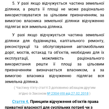
5. У разі якщо відчужується частина земельної
ділянки, а решта її площі не може раціонально
використовуватися за цільовим призначенням, за
вимогою власника земельної ділянки відчуженню
підлягає вся земельна ділянка.
У разі якщо відчужується частина земельної
ділянки для будівництва, капітального ремонту,
реконструкції та обслуговування автомобільних
доріг, мостів, естакад та об’єктів, необхідних для їх
експлуатації, можливість раціонального
використання решти її площі за цільовим
призначенням визначається власником, а за
вимогою власника відчуженню підлягає вся
земельна ділянка.
( Частину п'яту статті 3 доповнено абзацом другим
згідно із Законом
№ 2304-VIII від 27.02.2018
)
Стаття 4.
Принципи відчуження об'єктів права
приватної власності для суспільних потреб чи з