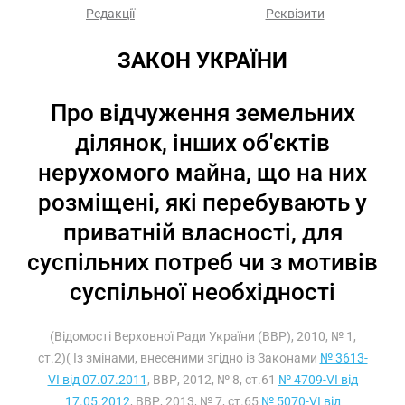
Редакції
Реквізити
ЗАКОН УКРАЇНИ
Про відчуження земельних
ділянок, інших об'єктів
нерухомого майна, що на них
розміщені, які перебувають у
приватній власності, для
суспільних потреб чи з мотивів
суспільної необхідності
(Відомості Верховної Ради України (ВВР), 2010, № 1,
ст.2)( Із змінами, внесеними згідно із Законами
№ 3613-
VI від 07.07.2011
, ВВР, 2012, № 8, ст.61
№ 4709-VI від
17.05.2012
, ВВР, 2013, № 7, ст.65
№ 5070-VI від