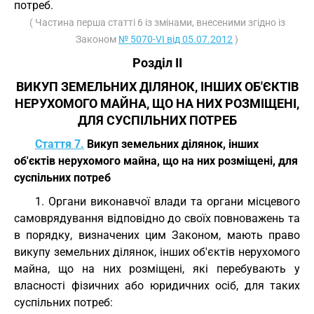
потреб.
( Частина перша статті 6 із змінами, внесеними згідно із
Законом
№ 5070-VI від 05.07.2012
)
Розділ II
ВИКУП ЗЕМЕЛЬНИХ ДІЛЯНОК, ІНШИХ ОБ'ЄКТІВ
НЕРУХОМОГО МАЙНА, ЩО НА НИХ РОЗМІЩЕНІ,
ДЛЯ СУСПІЛЬНИХ ПОТРЕБ
Стаття 7.
Викуп земельних ділянок, інших
об'єктів нерухомого майна, що на них розміщені, для
суспільних потреб
1. Органи виконавчої влади та органи місцевого
самоврядування відповідно до своїх повноважень та
в порядку, визначених цим Законом, мають право
викупу земельних ділянок, інших об'єктів нерухомого
майна, що на них розміщені, які перебувають у
власності фізичних або юридичних осіб, для таких
суспільних потреб: