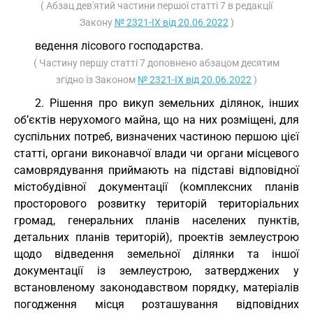
( Абзац дев'ятий частини першої статті 7 в редакції
Закону
№ 2321-IX від 20.06.2022
)
ведення лісового господарства.
( Частину першу статті 7 доповнено абзацом десятим
згідно із Законом
№ 2321-IX від 20.06.2022
)
2. Рішення про викуп земельних ділянок, інших
об’єктів нерухомого майна, що на них розміщені, для
суспільних потреб, визначених частиною першою цієї
статті, органи виконавчої влади чи органи місцевого
самоврядування приймають на підставі відповідної
містобудівної документації (комплексних планів
просторового розвитку територій територіальних
громад, генеральних планів населених пунктів,
детальних планів територій), проектів землеустрою
щодо відведення земельної ділянки та іншої
документації із землеустрою, затверджених у
встановленому законодавством порядку, матеріалів
погодження місця розташування відповідних