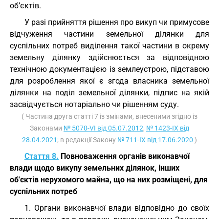
об’єктів.
У разі прийняття рішення про викуп чи примусове
відчуження частини земельної ділянки для
суспільних потреб виділення такої частини в окрему
земельну ділянку здійснюється за відповідною
технічною документацією із землеустрою, підставою
для розроблення якої є згода власника земельної
ділянки на поділ земельної ділянки, підпис на якій
засвідчується нотаріально чи рішенням суду.
( Частина друга статті 7 із змінами, внесеними згідно із
Законами
№ 5070-VI від 05.07.2012
,
№ 1423-IX від
28.04.2021
; в редакції Закону
№ 711-IX від 17.06.2020
)
Стаття 8.
Повноваження органів виконавчої
влади щодо викупу земельних ділянок, інших
об'єктів нерухомого майна, що на них розміщені, для
суспільних потреб
1. Органи виконавчої влади відповідно до своїх