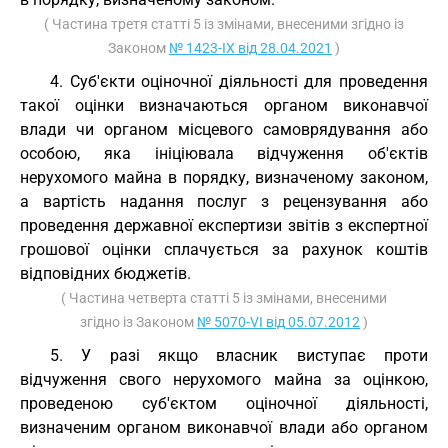
( Частина третя статті 5 із змінами, внесеними згідно із
Законом
№ 1423-IX від 28.04.2021
)
4. Суб'єкти оціночної діяльності для проведення
такої оцінки визначаються органом виконавчої
влади чи органом місцевого самоврядування або
особою, яка ініціювала відчуження об'єктів
нерухомого майна в порядку, визначеному законом,
а вартість надання послуг з рецензування або
проведення державної експертизи звітів з експертної
грошової оцінки сплачується за рахунок коштів
відповідних бюджетів.
( Частина четверта статті 5 із змінами, внесеними
згідно із Законом
№ 5070-VI від 05.07.2012
)
5. У разі якщо власник виступає проти
відчуження свого нерухомого майна за оцінкою,
проведеною суб'єктом оціночної діяльності,
визначеним органом виконавчої влади або органом