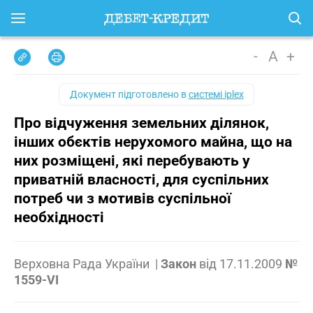
-
A
+
Документ підготовлено в
системі iplex
Про відчуження земельних ділянок,
інших обєктів нерухомого майна, що на
них розміщені, які перебувають у
приватній власності, для суспільних
потреб чи з мотивів суспільної
необхідності
Верховна Рада України
|
Закон
від
17.11.2009
№
1559-VI