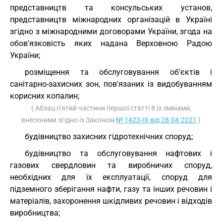
представництв та консульських установ,
представництв міжнародних організацій в Україні
згідно з міжнародними договорами України, згода на
обов'язковість яких надана Верховною Радою
України;
розміщення та обслуговування об'єктів і
санітарно-захисних зон, пов'язаних із видобуванням
корисних копалин;
( Абзац п'ятий частини першої статті 8 із змінами,
внесеними згідно із Законом
№ 1423-IX від 28.04.2021
)
будівництво захисних гідротехнічних споруд;
будівництво та обслуговування нафтових і
газових свердловин та виробничих споруд,
необхідних для їх експлуатації, споруд для
підземного зберігання нафти, газу та інших речовин і
матеріалів, захоронення шкідливих речовин і відходів
виробництва;