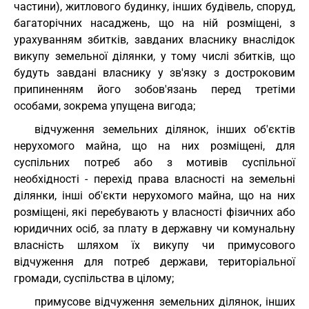
частини), житлового будинку, інших будівель, споруд,
багаторічних насаджень, що на ній розміщені, з
урахуванням збитків, завданих власнику внаслідок
викупу земельної ділянки, у тому числі збитків, що
будуть завдані власнику у зв'язку з достроковим
припиненням його зобов'язань перед третіми
особами, зокрема упущена вигода;
відчуження земельних ділянок, інших об'єктів
нерухомого майна, що на них розміщені, для
суспільних потреб або з мотивів суспільної
необхідності - перехід права власності на земельні
ділянки, інші об'єкти нерухомого майна, що на них
розміщені, які перебувають у власності фізичних або
юридичних осіб, за плату в державну чи комунальну
власність шляхом їх викупу чи примусового
відчуження для потреб держави, територіальної
громади, суспільства в цілому;
примусове відчуження земельних ділянок, інших