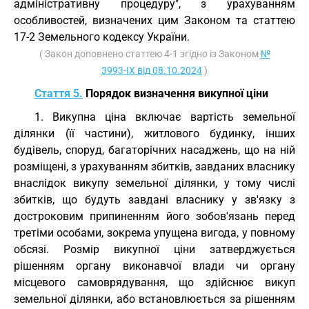
адміністративну процедуру", з урахуванням
особливостей, визначених цим Законом та статтею
17-2 Земельного кодексу України.
( Закон доповнено статтею 4-1 згідно із Законом
№
3993-IX від 08.10.2024
)
Стаття 5.
Порядок визначення викупної ціни
1. Викупна ціна включає вартість земельної
ділянки (її частини), житлового будинку, інших
будівель, споруд, багаторічних насаджень, що на ній
розміщені, з урахуванням збитків, завданих власнику
внаслідок викупу земельної ділянки, у тому числі
збитків, що будуть завдані власнику у зв'язку з
достроковим припиненням його зобов'язань перед
третіми особами, зокрема упущена вигода, у повному
обсязі. Розмір викупної ціни затверджується
рішенням органу виконавчої влади чи органу
місцевого самоврядування, що здійснює викуп
земельної ділянки, або встановлюється за рішенням