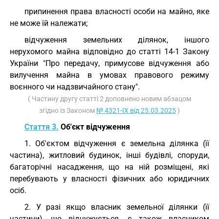
припинення права власності особи на майно, яке
не може їй належати;
відчуження земельних ділянок, іншого
нерухомого майна відповідно до статті 14-1 Закону
України "Про передачу, примусове відчуження або
вилучення майна в умовах правового режиму
воєнного чи надзвичайного стану".
( Частину другу статті 2 доповнено новим абзацом
згідно із Законом
№ 4321-IX від 25.03.2025
)
Стаття 3.
Об'єкт відчуження
1. Об'єктом відчуження є земельна ділянка (її
частина), житловий будинок, інші будівлі, споруди,
багаторічні насадження, що на ній розміщені, які
перебувають у власності фізичних або юридичних
осіб.
2. У разі якщо власник земельної ділянки (її
частини), що відчужується, є також власником