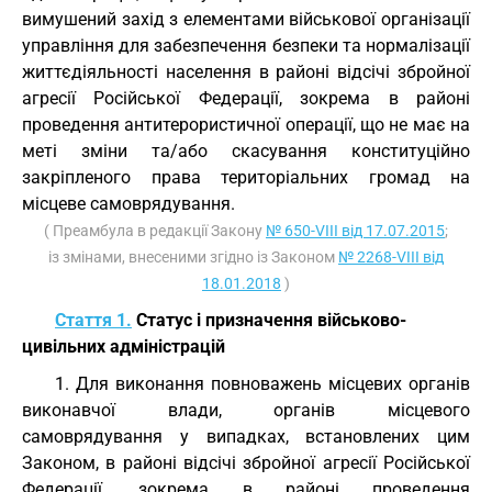
вимушений захід з елементами військової організації
управління для забезпечення безпеки та нормалізації
життєдіяльності населення в районі відсічі збройної
агресії Російської Федерації, зокрема в районі
проведення антитерористичної операції, що не має на
меті зміни та/або скасування конституційно
закріпленого права територіальних громад на
місцеве самоврядування.
( Преамбула в редакції Закону
№ 650-VIII від 17.07.2015
;
із змінами, внесеними згідно із Законом
№ 2268-VIII від
18.01.2018
)
Стаття 1.
Статус і призначення військово-
цивільних адміністрацій
1. Для виконання повноважень місцевих органів
виконавчої влади, органів місцевого
самоврядування у випадках, встановлених цим
Законом, в районі відсічі збройної агресії Російської
Федерації, зокрема в районі проведення