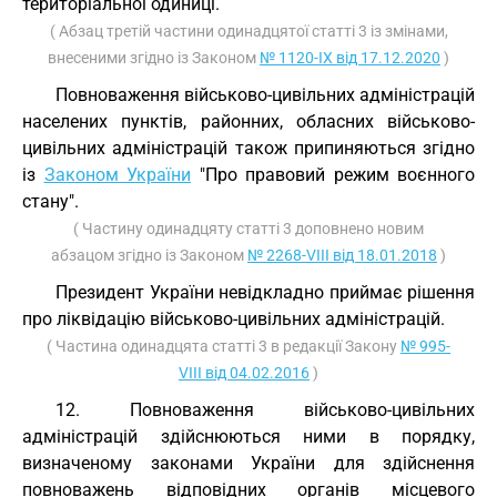
територіальної одиниці.
( Абзац третій частини одинадцятої статті 3 із змінами,
внесеними згідно із Законом
№ 1120-IX від 17.12.2020
)
Повноваження військово-цивільних адміністрацій
населених пунктів, районних, обласних військово-
цивільних адміністрацій також припиняються згідно
із
Законом України
"Про правовий режим воєнного
стану".
( Частину одинадцяту статті 3 доповнено новим
абзацом згідно із Законом
№ 2268-VIII від 18.01.2018
)
Президент України невідкладно приймає рішення
про ліквідацію військово-цивільних адміністрацій.
( Частина одинадцята статті 3 в редакції Закону
№ 995-
VIII від 04.02.2016
)
12. Повноваження військово-цивільних
адміністрацій здійснюються ними в порядку,
визначеному законами України для здійснення
повноважень відповідних органів місцевого