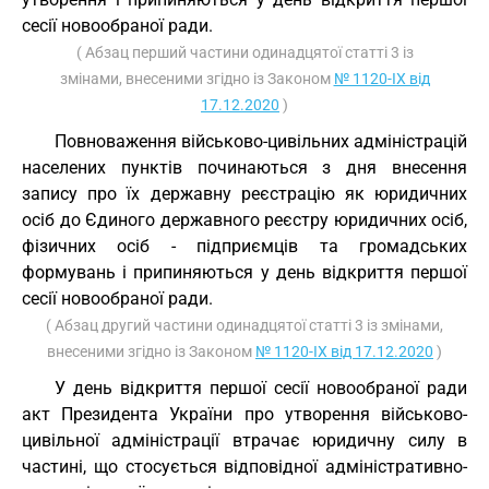
сесії новообраної ради.
( Абзац перший частини одинадцятої статті 3 із
змінами, внесеними згідно із Законом
№ 1120-IX від
17.12.2020
)
Повноваження військово-цивільних адміністрацій
населених пунктів починаються з дня внесення
запису про їх державну реєстрацію як юридичних
осіб до Єдиного державного реєстру юридичних осіб,
фізичних осіб - підприємців та громадських
формувань і припиняються у день відкриття першої
сесії новообраної ради.
( Абзац другий частини одинадцятої статті 3 із змінами,
внесеними згідно із Законом
№ 1120-IX від 17.12.2020
)
У день відкриття першої сесії новообраної ради
акт Президента України про утворення військово-
цивільної адміністрації втрачає юридичну силу в
частині, що стосується відповідної адміністративно-