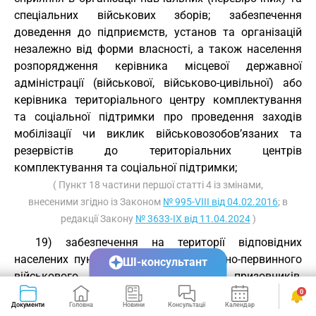
спеціальних військових зборів; забезпечення
доведення до підприємств, установ та організацій
незалежно від форми власності, а також населення
розпорядження керівника місцевої державної
адміністрації (військової, військово-цивільної) або
керівника територіального центру комплектування
та соціальної підтримки про проведення заходів
мобілізації чи виклик військовозобов’язаних та
резервістів до територіальних центрів
комплектування та соціальної підтримки;
( Пункт 18 частини першої статті 4 із змінами,
внесеними згідно із Законом
№ 995-VIII від 04.02.2016
; в
редакції Закону
№ 3633-IX від 11.04.2024
)
19) забезпечення на території відповідних
населених пунктів ведення персонально-первинного
ШІ-консультант
військового обліку призовників,
військовозобов’язаних і резервістів, забезпечення
0
Документи
Головна
Новини
Консультації
Календар
Сервіси
бронювання військовозобов’язаних на період