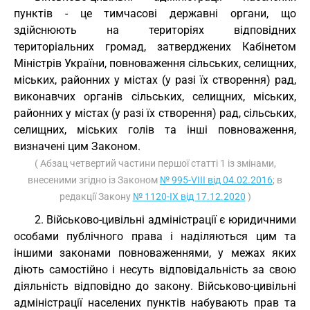
пунктів - це тимчасові державні органи, що
здійснюють на територіях відповідних
територіальних громад, затверджених Кабінетом
Міністрів України, повноваження сільських, селищних,
міських, районних у містах (у разі їх створення) рад,
виконавчих органів сільських, селищних, міських,
районних у містах (у разі їх створення) рад, сільських,
селищних, міських голів та інші повноваження,
визначені цим Законом.
( Абзац четвертий частини першої статті 1 із змінами,
внесеними згідно із Законом
№ 995-VIII від 04.02.2016
; в
редакції Закону
№ 1120-IX від 17.12.2020
)
2. Військово-цивільні адміністрації є юридичними
особами публічного права і наділяються цим та
іншими законами повноваженнями, у межах яких
діють самостійно і несуть відповідальність за свою
діяльність відповідно до закону. Військово-цивільні
адміністрації населених пунктів набувають прав та