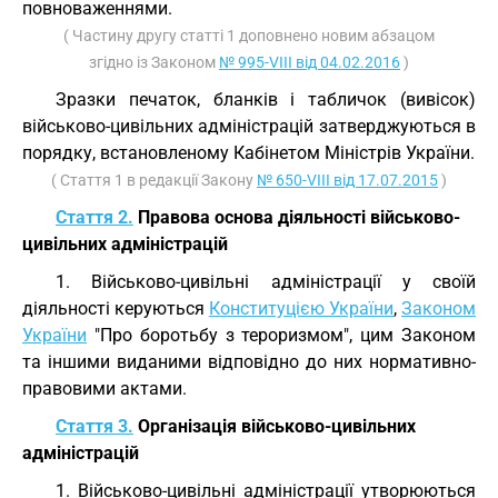
повноваженнями.
( Частину другу статті 1 доповнено новим абзацом
згідно із Законом
№ 995-VIII від 04.02.2016
)
Зразки печаток, бланків і табличок (вивісок)
військово-цивільних адміністрацій затверджуються в
порядку, встановленому Кабінетом Міністрів України.
( Стаття 1 в редакції Закону
№ 650-VIII від 17.07.2015
)
Стаття 2.
Правова основа діяльності військово-
цивільних адміністрацій
1. Військово-цивільні адміністрації у своїй
діяльності керуються
Конституцією України
,
Законом
України
"Про боротьбу з тероризмом", цим Законом
та іншими виданими відповідно до них нормативно-
правовими актами.
Стаття 3.
Організація військово-цивільних
адміністрацій
1. Військово-цивільні адміністрації утворюються