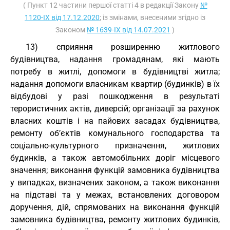
( Пункт 12 частини першої статті 4 в редакції Закону
№
1120-IX від 17.12.2020
; із змінами, внесеними згідно із
Законом
№ 1639-IX від 14.07.2021
)
13) сприяння розширенню житлового
будівництва, надання громадянам, які мають
потребу в житлі, допомоги в будівництві житла;
надання допомоги власникам квартир (будинків) в їх
відбудові у разі пошкодження в результаті
терористичних актів, диверсій; організації за рахунок
власних коштів і на пайових засадах будівництва,
ремонту об’єктів комунального господарства та
соціально-культурного призначення, житлових
будинків, а також автомобільних доріг місцевого
значення; виконання функцій замовника будівництва
у випадках, визначених законом, а також виконання
на підставі та у межах, встановлених договором
доручення, дій, спрямованих на виконання функцій
замовника будівництва, ремонту житлових будинків,