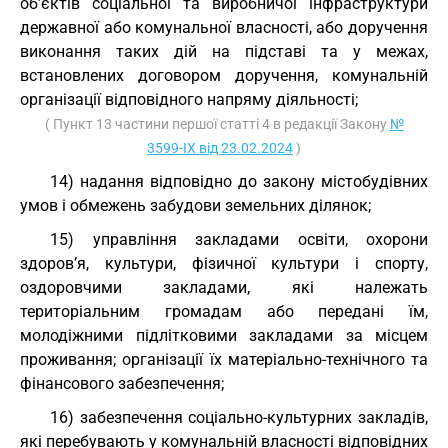
об’єктів соціальної та виробничої інфраструктури
державної або комунальної власності, або доручення
виконання таких дій на підставі та у межах,
встановлених договором доручення, комунальній
організації відповідного напряму діяльності;
( Пункт 13 частини першої статті 4 в редакції Закону
№
3599-IX від 23.02.2024
)
14) надання відповідно до закону містобудівних
умов і обмежень забудови земельних ділянок;
15) управління закладами освіти, охорони
здоров’я, культури, фізичної культури і спорту,
оздоровчими закладами, які належать
територіальним громадам або передані їм,
молодіжними підлітковими закладами за місцем
проживання; організації їх матеріально-технічного та
фінансового забезпечення;
16) забезпечення соціально-культурних закладів,
які перебувають у комунальній власності відповідних