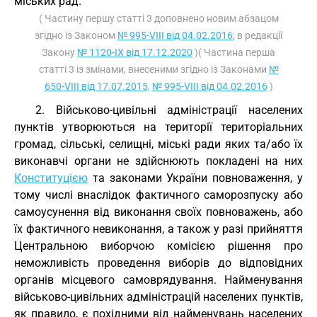
міських рад.
( Частину першу статті 3 доповнено новим абзацом
згідно із Законом
№ 995-VIII від 04.02.2016
; в редакції
Закону
№ 1120-IX від 17.12.2020
)( Частина перша
статті 3 із змінами, внесеними згідно із Законами
№
650-VIII від 17.07.2015
,
№ 995-VIII від 04.02.2016
)
2. Військово-цивільні адміністрації населених
пунктів утворюються на території територіальних
громад, сільські, селищні, міські ради яких та/або їх
виконавчі органи не здійснюють покладені на них
Конституцією
та законами України повноваження, у
тому числі внаслідок фактичного саморозпуску або
самоусунення від виконання своїх повноважень, або
їх фактичного невиконання, а також у разі прийняття
Центральною виборчою комісією рішення про
неможливість проведення виборів до відповідних
органів місцевого самоврядування. Найменування
військово-цивільних адміністрацій населених пунктів,
як правило, є похідними від найменувань населених