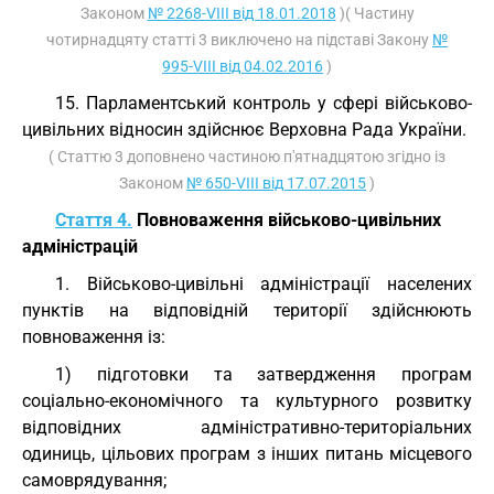
Законом
№ 2268-VIII від 18.01.2018
)( Частину
чотирнадцяту статті 3 виключено на підставі Закону
№
995-VIII від 04.02.2016
)
15. Парламентський контроль у сфері військово-
цивільних відносин здійснює Верховна Рада України.
( Статтю 3 доповнено частиною п'ятнадцятою згідно із
Законом
№ 650-VIII від 17.07.2015
)
Стаття 4.
Повноваження військово-цивільних
адміністрацій
1. Військово-цивільні адміністрації населених
пунктів на відповідній території здійснюють
повноваження із:
1) підготовки та затвердження програм
соціально-економічного та культурного розвитку
відповідних адміністративно-територіальних
одиниць, цільових програм з інших питань місцевого
самоврядування;