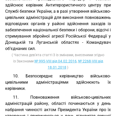
здійснює керівник Антитерористичного центру при
Службі безпеки України, а в разі утворення військово-
цивільних адміністрацій для виконання повноважень
відповідних органів у районі здійснення заходів із
забезпечення національної безпеки і оборони, відсічі і
стримування збройної агресії Російської Федерації у
Донецькій та Луганській областях - Командувач
об’єднаних сил.
( Частина дев'ята статті 3 із змінами, внесеними згідно
із Законами
№ 995-VIII від 04.02.2016
,
№ 2268-VIII від
18.01.2018
)
10. Безпосереднє керівництво військово-
цивільними адміністраціями здійснюють їх
керівники.
11. Повноваження військово-цивільних
адміністрацій району, області починаються у день
набрання чинності актом Президента України про їх
утворення і припиняються у день відкриття першої