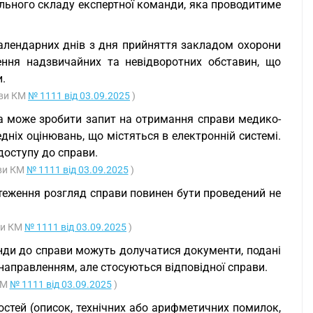
льного складу експертної команди, яка проводитиме
календарних днів з дня прийняття закладом охорони
ення надзвичайних та невідворотних обставин, що
.
ови КМ
№ 1111 від 03.09.2025
)
а може зробити запит на отримання справи медико-
дніх оцінювань, що містяться в електронній системі.
доступу до справи.
ови КМ
№ 1111 від 03.09.2025
)
стеження розгляд справи повинен бути проведений не
ови КМ
№ 1111 від 03.09.2025
)
нди до справи можуть долучатися документи, подані
 направленням, але стосуються відповідної справи.
КМ
№ 1111 від 03.09.2025
)
остей (описок, технічних або арифметичних помилок,