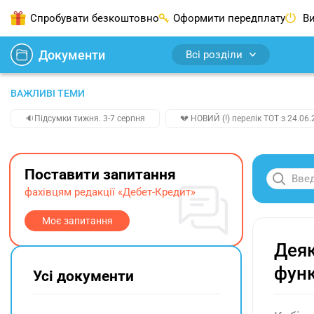
Спробувати безкоштовно
Оформити передплату
Ви
Документи
Всі розділи
ВАЖЛИВІ ТЕМИ
🔉Підсумки тижня. 3-7 серпня
💔 НОВИЙ (!) перелік ТОТ з 24.06.
Поставити запитання
фахівцям редакції «Дебет-Кредит»
Моє запитання
Деяк
функ
Усі документи