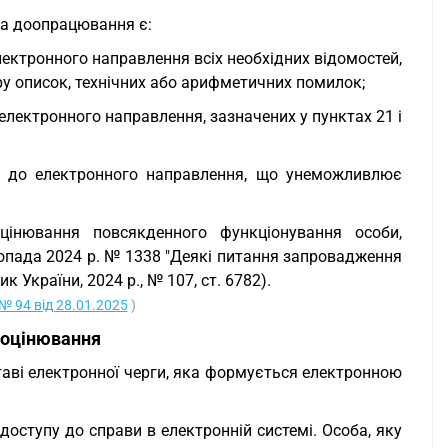
на доопрацювання є:
лектронного направлення всіх необхідних відомостей,
еру описок, технічних або арифметичних помилок;
 електронного направлення, зазначених у пунктах 21 і
ні до електронного направлення, що унеможливлює
цінювання повсякденного функціонування особи,
топада 2024 р. № 1338 "Деякі питання запровадження
України, 2024 р., № 107, ст. 6782).
№ 94 від 28.01.2025
)
 оцінювання
таві електронної черги, яка формується електронною
оступу до справи в електронній системі. Особа, яку