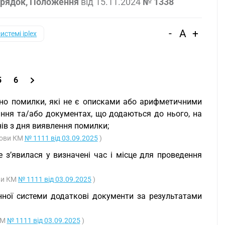
Порядок, Положення
від
15.11.2024
№ 1338
-
A
+
системі iplex
5
6
но помилки, які не є описками або арифметичними
ання та/або документах, що додаються до нього, на
ів з дня виявлення помилки;
нови КМ
№ 1111 від 03.09.2025
)
 з’явилася у визначені час і місце для проведення
ови КМ
№ 1111 від 03.09.2025
)
онної системи додаткові документи за результатами
КМ
№ 1111 від 03.09.2025
)