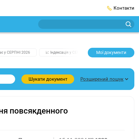
Контакти
Мої документи
ає у СЕРПНІ 2026
📈 Індексація у СЕРПНІ
2️⃣0️⃣2️⃣7️⃣ Усі ключо
Розширений пошук
Шукати документ
ня повсякденного