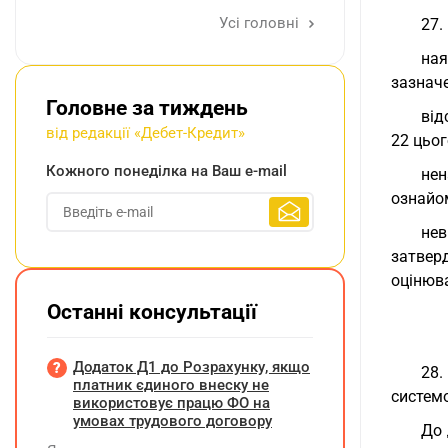
Усі головні
27.
ная
зазначе
Головне за тиждень
від
від редакції «Дебет-Кредит»
22 цьог
Кожного понеділка на Ваш e-mail
нен
ознайо
нев
затвер
оцінюва
Останні консультації
Додаток Д1 до Розрахунку, якщо
28.
платник єдиного внеску не
систем
використовує працю ФО на
умовах трудового договору
До 