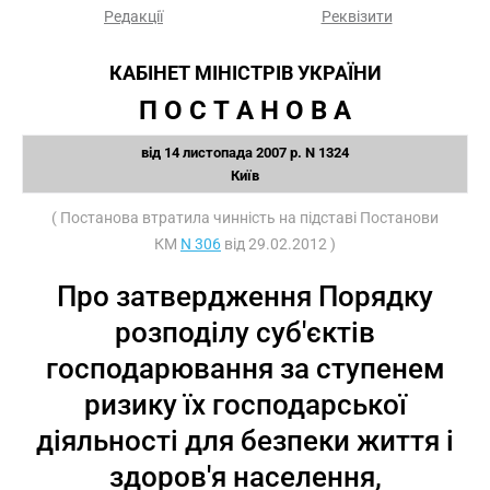
Редакції
Реквізити
КАБІНЕТ МІНІСТРІВ УКРАЇНИ
П О С Т А Н О В А
від 14 листопада 2007 р. N 1324
Київ
( Постанова втратила чинність на підставі Постанови
КМ
N 306
від 29.02.2012 )
Про затвердження Порядку
розподілу суб'єктів
господарювання за ступенем
ризику їх господарської
діяльності для безпеки життя і
здоров'я населення,