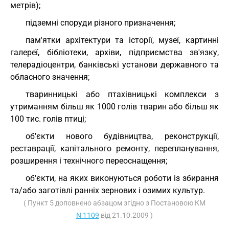
метрів);
підземні споруди різного призначення;
пам'ятки архітектури та історії, музеї, картинні
галереї, бібліотеки, архіви, підприємства зв'язку,
телерадіоцентри, банківські установи державного та
обласного значення;
тваринницькі або птахівницькі комплекси з
утриманням більш як 1000 голів тварин або більш як
100 тис. голів птиці;
об'єкти нового будівництва, реконструкції,
реставрації, капітального ремонту, перепланування,
розширення і технічного переоснащення;
об'єкти, на яких виконуються роботи із збирання
та/або заготівлі ранніх зернових і озимих культур.
( Пункт 5 доповнено абзацом згідно з Постановою КМ
N 1109
від 21.10.2009 )