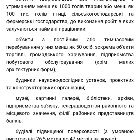
утриманням менш як 1000 голів тварин або менш як
100 тис. голів птиці, сільськогосподарські та
фермерські господарства, до виконання робіт в яких
залучаються наймані працівники;
об'єкти з постійним або тимчасовим
перебуванням у них менш як 50 осіб, зокрема об'єкти
торгівлі, громадського харчування, підприємства
побутового обслуговування (крім малих
архітектурних форм);
будинки науково-дослідних установ, проектних
та конструкторських організацій;
музеї, картинні галереї, бібліотеки, архіви,
підприємства зв'язку, телерадіоцентри районного та
місцевого значення, філії районних представництв
банків;
будівлі підвищеної поверховості (з умовною
висотою від 26,5 метра до 47 метрів включно);