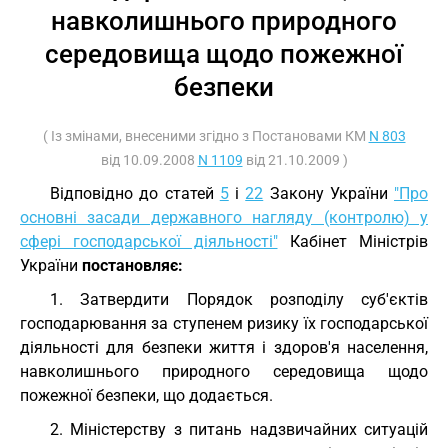
навколишнього природного
середовища щодо пожежної
безпеки
( Із змінами, внесеними згідно з Постановами КМ
N 803
від 10.09.2008
N 1109
від 21.10.2009 )
Відповідно до статей
5
і
22
Закону України
"Про
основні засади державного нагляду (контролю) у
сфері господарської діяльності"
Кабінет Міністрів
України
постановляє:
1. Затвердити Порядок розподілу суб'єктів
господарювання за ступенем ризику їх господарської
діяльності для безпеки життя і здоров'я населення,
навколишнього природного середовища щодо
пожежної безпеки, що додається.
2. Міністерству з питань надзвичайних ситуацій