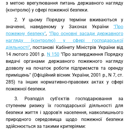
з метою врегулювання питань державного нагляду
(контролю) у сфері пожежної безпеки.
2. У цьому Порядку терміни вживаються у
значенні, наведеному у Законах України
"Про
пожежну безпеку"
,
"Про основні засади державного
нагляду (контролю) у сфері господарської
діяльності"
, постанові Кабінету Міністрів України від
14 лютого 2001 р.
N 150
"Про затвердження Порядку
видачі органами державного пожежного нагляду
дозволу на початок роботи підприємств та оренду
приміщень" (Офіційний вісник України, 2001 р., N 7, ст.
285) та інших нормативно-правових актах у сфері
пожежної безпеки.
3. Розподіл суб'єктів господарювання за
ступенем ризику їх господарської діяльності для
безпеки життя і здоров'я населення, навколишнього
природного середовища щодо пожежної безпеки
здійснюється за такими критеріями: