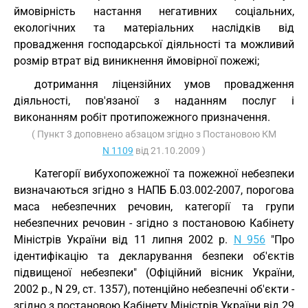
ймовірність настання негативних соціальних,
екологічних та матеріальних наслідків від
провадження господарської діяльності та можливий
розмір втрат від виникнення ймовірної пожежі;
дотримання ліцензійних умов провадження
діяльності, пов'язаної з наданням послуг і
виконанням робіт протипожежного призначення.
( Пункт 3 доповнено абзацом згідно з Постановою КМ
N 1109
від 21.10.2009 )
Категорії вибухопожежної та пожежної небезпеки
визначаються згідно з НАПБ Б.03.002-2007, порогова
маса небезпечних речовин, категорії та групи
небезпечних речовин - згідно з постановою Кабінету
Міністрів України від 11 липня 2002 р.
N 956
"Про
ідентифікацію та декларування безпеки об'єктів
підвищеної небезпеки" (Офіційний вісник України,
2002 р., N 29, ст. 1357), потенційно небезпечні об'єкти -
згідно з постановою Кабінету Міністрів України від 29