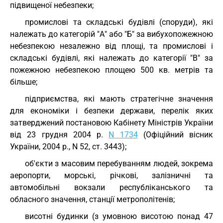
підвищеної небезпеки;
промислові та складські будівлі (споруди), які
належать до категорій "А" або "Б" за вибухопожежною
небезпекою незалежно від площі, та промислові і
складські будівлі, які належать до категорії "В" за
пожежною небезпекою площею 500 кв. метрів та
більше;
підприємства, які мають стратегічне значення
для економіки і безпеки держави, перелік яких
затверджений постановою Кабінету Міністрів України
від 23 грудня 2004 р.
N 1734
(Офіційний вісник
України, 2004 р., N 52, ст. 3443);
об'єкти з масовим перебуванням людей, зокрема
аеропорти, морські, річкові, залізничні та
автомобільні вокзали республіканського та
обласного значення, станції метрополітенів;
висотні будинки (з умовною висотою понад 47