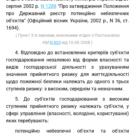
серпня 2002 р.
N 1288
"Про затвердження Положення
про Державний реєстр потенційно небезпечних
об'єктів" (Офіційний вісник України, 2002 р., N 36, ст.
1694).
( Пункт 3 із змінами, внесеними згідно з Постановою
КМ
N 803
від 10.09.2008 )
4. Відповідно до встановлених критеріїв суб'єкти
господарювання незалежно від форми власності та
видів господарської діяльності з урахуванням
значення прийнятного ризику для життєдіяльності
щодо пожежної безпеки належать до одного з трьох
ступенів ризику: з високим, середнім та незначним.
5. До суб'єктів господарювання з високим
ступенем прийнятного ризику належать суб'єкти, у
сфері управління (власності, володінні, користуванні)
яких перебувають:
потенційно небезпечні об'єкти та об'єкти