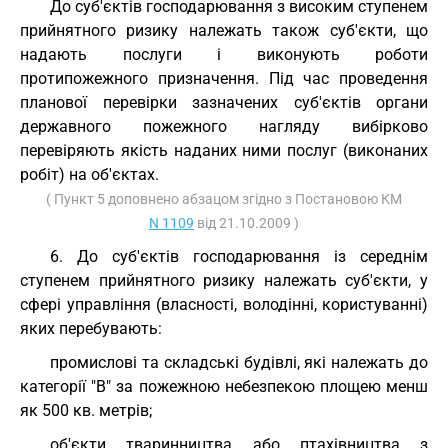
До суб'єктів господарювання з високим ступенем
прийнятного ризику належать також суб'єкти, що
надають послуги і виконують роботи
протипожежного призначення. Під час проведення
планової перевірки зазначених суб'єктів органи
державного пожежного нагляду вибірково
перевіряють якість наданих ними послуг (виконаних
робіт) на об'єктах.
( Пункт 5 доповнено абзацом згідно з Постановою КМ
N 1109
від 21.10.2009 )
6. До суб'єктів господарювання із середнім
ступенем прийнятного ризику належать суб'єкти, у
сфері управління (власності, володінні, користуванні)
яких перебувають:
промислові та складські будівлі, які належать до
категорії "В" за пожежною небезпекою площею менш
як 500 кв. метрів;
об'єкти тваринництва або птахівництва з