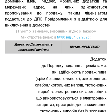
доменних імен, IP-адрес, мобільних додатків та
мережевих адрес, на яких здійснюється
пропонування до продажу, таким ліцензіатом
подається до ДПС Повідомлення з відміткою для
виключення відомостей.
( Пункт 5 із змінами, внесеними згідно з Наказом
Міністерства фінансів
№ 80 від 04.02.2026
)
Директор Департаменту
Віктор ОВЧАРЕНКО
податкової політики
Додаток
до Порядку подання ліцензіатами,
які здійснюють продаж пива
(крім безалкогольного), алкогольних,
слабоалкогольних напоїв, тютюнових
виробів, електронних сигарет, рідин,
що використовуються в електронних
сигаретах, пристроїв для споживання
тютюнових виробів без їх згоряння