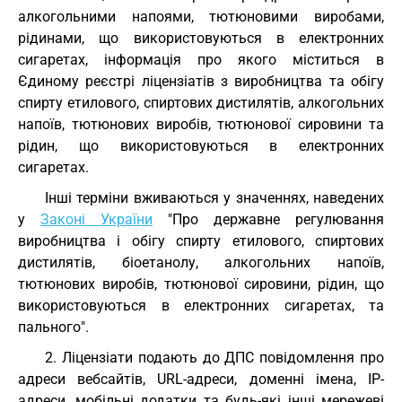
алкогольними напоями, тютюновими виробами,
рідинами, що використовуються в електронних
сигаретах, інформація про якого міститься в
Єдиному реєстрі ліцензіатів з виробництва та обігу
спирту етилового, спиртових дистилятів, алкогольних
напоїв, тютюнових виробів, тютюнової сировини та
рідин, що використовуються в електронних
сигаретах.
Інші терміни вживаються у значеннях, наведених
у
Законі України
"Про державне регулювання
виробництва і обігу спирту етилового, спиртових
дистилятів, біоетанолу, алкогольних напоїв,
тютюнових виробів, тютюнової сировини, рідин, що
використовуються в електронних сигаретах, та
пального".
2. Ліцензіати подають до ДПС повідомлення про
адреси вебсайтів, URL-адреси, доменні імена, IP-
адреси, мобільні додатки та будь-які інші мережеві