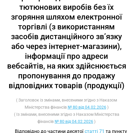
тютюнових виробів без їх
згоряння шляхом електронної
торгівлі (з використанням
засобів дистанційного зв’язку
або через інтернет-магазини),
інформації про адреси
вебсайтів, на яких здійснюється
пропонування до продажу
відповідних товарів (продукції)
( Заголовок із змінами, внесеними згідно з Наказом
Міністерства фінансів
№ 80 від 04.02.2026
)
( Із змінами, внесеними згідно з Наказом Міністерства
фінансів
№ 80 від 04.02.2026
)
Відповідно до частини десятої
статті 71
та пункту