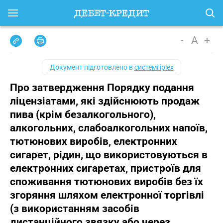
-
A
+
Документ підготовлено в
системі iplex
Про затвердження Порядку подання
ліцензіатами, які здійснюють продаж
пива (крім безалкогольного),
алкогольних, слабоалкогольних напоїв,
тютюнових виробів, електронних
сигарет, рідин, що використовуються в
електронних сигаретах, пристроїв для
споживання тютюнових виробів без їх
згоряння шляхом електронної торгівлі
(з використанням засобів
дистанційного звязку або через