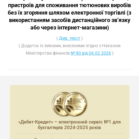
пристроїв для споживання тютюнових виробів
без їх згоряння шляхом електронної торгівлі (з
використанням засобів дистанційного зв’язку
або через інтернет-магазини)
(
Див. текст
)
( Додаток із змінами, внесеними згідно з Наказом
Міністерства фінансів
№ 80 від 04.02.2026
)
«Дебет-Кредит» – електронний сервіс №1 для
бухгалтерів 2024-2025 років