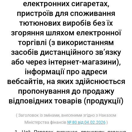
електронних сигаретах,
пристроїв для споживання
тютюнових виробів без їх
згоряння шляхом електронної
торгівлі (з використанням
засобів дистанційного зв’язку
або через інтернет-магазини),
інформації про адреси
вебсайтів, на яких здійснюється
пропонування до продажу
відповідних товарів (продукції)
( Заголовок із змінами, внесеними згідно з Наказом
Міністерства фінансів
№ 80 від 04.02.2026
)