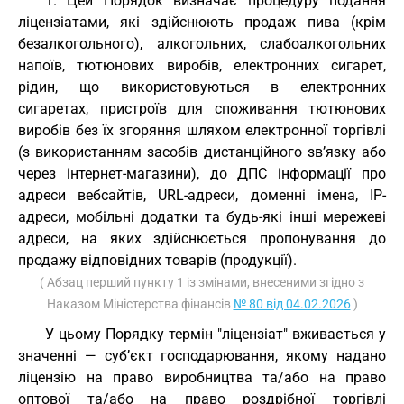
1. Цей Порядок визначає процедуру подання
ліцензіатами, які здійснюють продаж пива (крім
безалкогольного), алкогольних, слабоалкогольних
напоїв, тютюнових виробів, електронних сигарет,
рідин, що використовуються в електронних
сигаретах, пристроїв для споживання тютюнових
виробів без їх згоряння шляхом електронної торгівлі
(з використанням засобів дистанційного зв’язку або
через інтернет-магазини), до ДПС інформації про
адреси вебсайтів, URL-адреси, доменні імена, IP-
адреси, мобільні додатки та будь-які інші мережеві
адреси, на яких здійснюється пропонування до
продажу відповідних товарів (продукції).
( Абзац перший пункту 1 із змінами, внесеними згідно з
Наказом Міністерства фінансів
№ 80 від 04.02.2026
)
У цьому Порядку термін "ліцензіат" вживається у
значенні — суб’єкт господарювання, якому надано
ліцензію на право виробництва та/або на право
оптової та/або на право роздрібної торгівлі