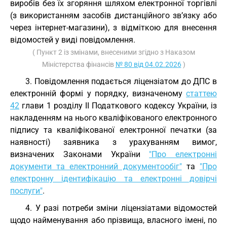
виробів без їх згоряння шляхом електронної торгівлі
(з використанням засобів дистанційного зв’язку або
через інтернет-магазини), з відміткою для внесення
відомостей у виді повідомлення.
( Пункт 2 із змінами, внесеними згідно з Наказом
Міністерства фінансів
№ 80 від 04.02.2026
)
3. Повідомлення подається ліцензіатом до ДПС в
електронній формі у порядку, визначеному
статтею
42
глави 1 розділу II Податкового кодексу України, із
накладенням на нього кваліфікованого електронного
підпису та кваліфікованої електронної печатки (за
наявності) заявника з урахуванням вимог,
визначених Законами України
"Про електронні
документи та електронний документообіг"
та
"Про
електронну ідентифікацію та електронні довірчі
послуги"
.
4. У разі потреби зміни ліцензіатами відомостей
щодо найменування або прізвища, власного імені, по