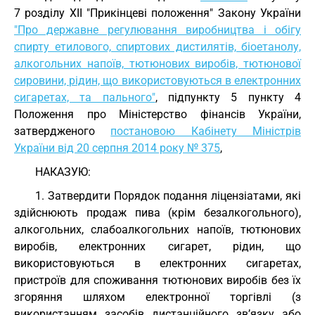
7 розділу XII "Прикінцеві положення" Закону України
"Про державне регулювання виробництва і обігу
спирту етилового, спиртових дистилятів, біоетанолу,
алкогольних напоїв, тютюнових виробів, тютюнової
сировини, рідин, що використовуються в електронних
сигаретах, та пального"
, підпункту 5 пункту 4
Положення про Міністерство фінансів України,
затвердженого
постановою Кабінету Міністрів
України від 20 серпня 2014 року № 375
,
НАКАЗУЮ:
1. Затвердити Порядок подання ліцензіатами, які
здійснюють продаж пива (крім безалкогольного),
алкогольних, слабоалкогольних напоїв, тютюнових
виробів, електронних сигарет, рідин, що
використовуються в електронних сигаретах,
пристроїв для споживання тютюнових виробів без їх
згоряння шляхом електронної торгівлі (з
використанням засобів дистанційного зв’язку або