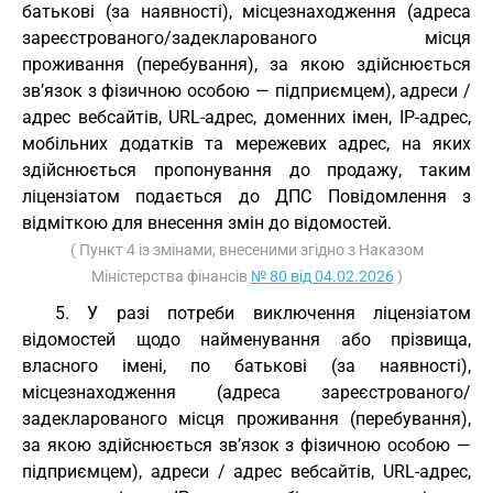
батькові (за наявності), місцезнаходження (адреса
зареєстрованого/задекларованого місця
проживання (перебування), за якою здійснюється
зв’язок з фізичною особою — підприємцем), адреси /
адрес вебсайтів, URL-адрес, доменних імен, IP-адрес,
мобільних додатків та мережевих адрес, на яких
здійснюється пропонування до продажу, таким
ліцензіатом подається до ДПС Повідомлення з
відміткою для внесення змін до відомостей.
( Пункт 4 із змінами, внесеними згідно з Наказом
Міністерства фінансів
№ 80 від 04.02.2026
)
5. У разі потреби виключення ліцензіатом
відомостей щодо найменування або прізвища,
власного імені, по батькові (за наявності),
місцезнаходження (адреса зареєстрованого/
задекларованого місця проживання (перебування),
за якою здійснюється зв’язок з фізичною особою —
підприємцем), адреси / адрес вебсайтів, URL-адрес,