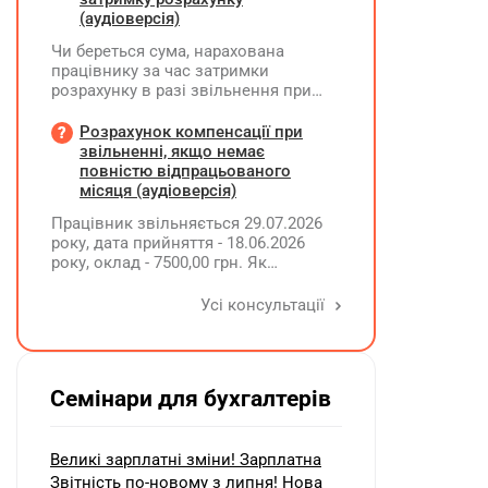
(аудіоверсія)
Чи береться сума, нарахована
працівнику за час затримки
розрахунку в разі звільнення при
обчсиленні середньомісячної
заробітної плати (винагороди), для
Розрахунок компенсації при
розрахунку внеску на підтримку
звільненні, якщо немає
працевлаштування осіб з
повністю відпрацьованого
інвалідністю?
місяця (аудіоверсія)
Працівник звільняється 29.07.2026
року, дата прийняття - 18.06.2026
року, оклад - 7500,00 грн. Як
розрахувати компенсацію трьох
невикористаних днів відпустки при
Усі консультації
звільненні?
Семінари для бухгалтерів
Великі зарплатні зміни! Зарплатна
Звітність по-новому з липня! Нова