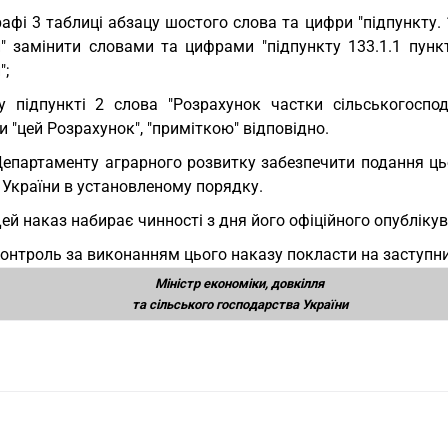
рафі 3 таблиці абзацу шостого слова та цифри "підпункту. 
и" замінити словами та цифрами "підпункту 133.1.1 пункт
";
у підпункті 2 слова "Розрахунок частки сільськогоспо
 "цей Розрахунок", "приміткою" відповідно.
Департаменту аграрного розвитку забезпечити подання ць
 України в установленому порядку.
Цей наказ набирає чинності з дня його офіційного опубліку
Контроль за виконанням цього наказу покласти на заступник
Міністр економіки, довкілля
та сільського господарства України