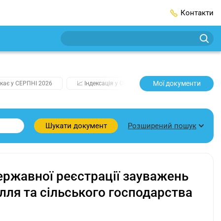
Контакти
Мої документи
кає у СЕРПНІ 2026
📈 Індексація у СЕРПНІ
2️⃣0️⃣2️⃣7️⃣ Усі клю
Розширений пошук
Шукати документ
ржавної реєстрації зауважень
ілля та сільського господарства