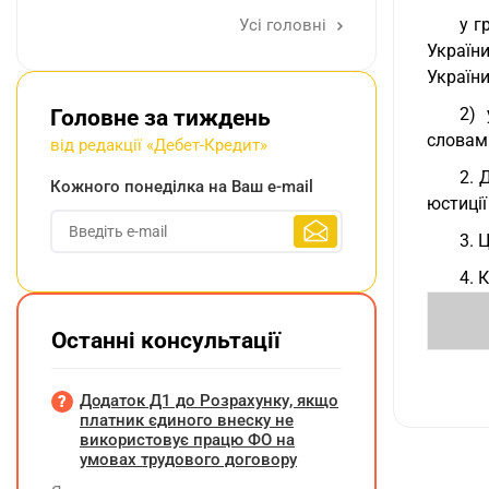
у г
Усі головні
Україн
України
2) 
Головне за тиждень
словами
від редакції «Дебет-Кредит»
2. 
Кожного понеділка на Ваш e-mail
юстиції
3. 
4. 
Останні консультації
Додаток Д1 до Розрахунку, якщо
платник єдиного внеску не
використовує працю ФО на
умовах трудового договору