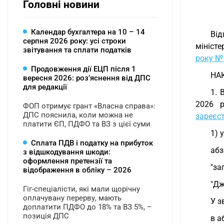
Головні новини
Календар бухгалтера на 10 – 14
Від
серпня 2026 року: усі строки
міністе
звітування та сплати податків
року №
Продовження дії ЕЦП після 1
НА
вересня 2026: розʼяснення від ДПС
для редакції
1. 
2026 р
ФОП отримує грант «Власна справа»:
ДПС пояснила, коли можна не
зареєст
платити ЄП, ПДФО та ВЗ з цієї суми
1) 
Сплата ПДВ і податку на прибуток
абз
з відшкодування шкоди:
оформлення претензії та
"за
відображення в обліку – 2026
"Дж
Гіг-спеціалісти, які мали щорічну
оплачувану перерву, мають
У з
доплатити ПДФО до 18% та ВЗ 5%, –
позиція ДПС
в а