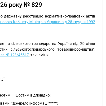
026 року № 829
ро державну реєстрацію нормативно-правових актів
новою Кабінету Міністрів України від 28 грудня 1992
ля та сільського господарства України від 20 січня
и сільськогосподарського товаровиробництва",
у за № 123/45517
, такі зміни:
ії:
вертим — шостим відповідно;
вами ""Джерело інформації****"";