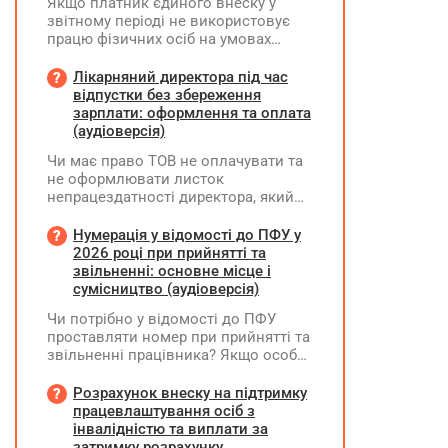
Якщо платник єдиного внеску у
звітному періоді не використовує
працю фізичних осіб на умовах
трудового договору (контракту) або
на інших умовах, передбачених
Лікарняний директора під час
законодавством, Додаток Д1/
відпустки без збереження
Додаток ФІЗ-Д1 за відповідний
зарплати: оформлення та оплата
період не подається
(аудіоверсія)
Чи має право ТОВ не оплачувати та
не оформлювати листок
непрацездатності директора, який
перебуває у відпустці без
збереження заробітної плати під час
Нумерація у відомості до ПФУ у
призупинення діяльності
2026 році при прийнятті та
підприємства?
звільненні: основне місце і
сумісництво (аудіоверсія)
Чи потрібно у відомості до ПФУ
проставляти номер при прийнятті та
звільненні працівника? Якщо особа
одночасно працювала за основним
місцем роботи та за сумісництвом,
Розрахунок внеску на підтримку
чи рахується це як два роботодавці?
працевлаштування осіб з
інвалідністю та виплати за
затримку розрахунку