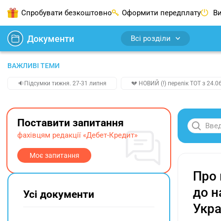
Спробувати безкоштовно
Оформити передплату
Ви
Документи
Всі розділи
ВАЖЛИВІ ТЕМИ
🔉Підсумки тижня. 27-31 липня
💔 НОВИЙ (!) перелік ТОТ з 24.06
Поставити запитання
фахівцям редакції «Дебет-Кредит»
Моє запитання
Про 
до н
Усі документи
Укра