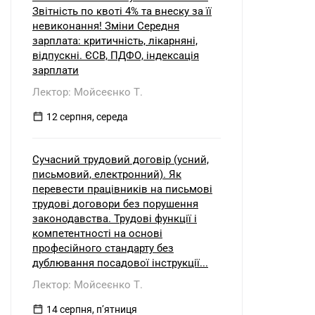
Звітність по квоті 4% та внеску за її
невиконання! Зміни Середня
зарплата: критичність, лікарняні,
відпускні. ЄСВ, ПДФО, індексація
зарплати
Лектор: Мойсеєнко Т.
12 серпня, середа
Сучасний трудовий договір (усний,
письмовий, електронний). Як
перевести працівників на письмові
трудові договори без порушення
законодавства. Трудові функції і
компетентності на основі
професійного стандарту без
дублювання посадової інструкції...
Лектор: Мойсеєнко Т.
14 серпня, пʼятниця