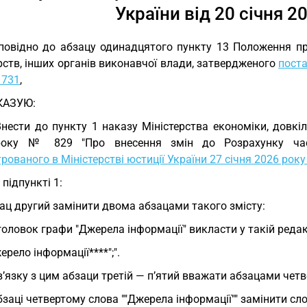
України від 20 січня 2
повідно до абзацу одинадцятого пункту 13 Положення п
рств, інших органів виконавчої влади, затвердженого
поста
 731
,
КАЗУЮ:
Внести до пункту 1 наказу Міністерства економіки, довкіл
оку № 829 "Про внесення змін до Розрахунку частк
рованого в Міністерстві юстиції України 27 січня 2026 рок
у підпункті 1:
ац другий замінити двома абзацами такого змісту:
головок графи "Джерела інформації" викласти у такій редакц
ерело інформації****";".
в’язку з цим абзаци третій — п’ятий вважати абзацами чет
бзаці четвертому слова ""Джерела інформації"" замінити сло