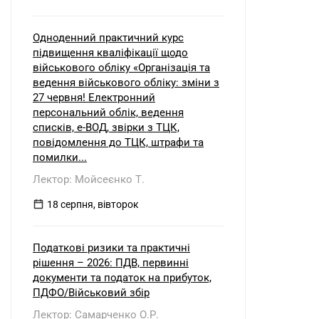
Одноденний практичний курс
підвищення кваліфікації щодо
військового обліку «Організація та
ведення військового обліку: зміни з
27 червня! Електронний
персональний облік, ведення
списків, е-ВОД, звірки з ТЦК,
повідомлення до ТЦК, штрафи та
помилки...
Лектор: Мойсеєнко Т.
18 серпня, вівторок
Податкові ризики та практичні
рішення – 2026: ПДВ, первинні
документи та податок на прибуток,
ПДФО/Військовий збір
Лектор: Самарченко О.Р.