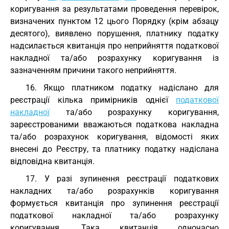
коригування за результатами проведення перевірок,
визначених пунктом 12 цього Порядку (крім абзацу
десятого), виявлено порушення, платнику податку
надсилається квитанція про неприйняття податкової
накладної та/або розрахунку коригування із
зазначенням причини такого неприйняття.
16. Якщо платником податку надіслано для
реєстрації кілька примірників однієї
податкової
накладної
та/або розрахунку коригування,
зареєстрованими вважаються податкова накладна
та/або розрахунок коригування, відомості яких
внесені до Реєстру, та платнику податку надіслана
відповідна квитанція.
17. У разі зупинення реєстрації податкових
накладних та/або розрахунків коригування
формується квитанція про зупинення реєстрації
податкової накладної та/або розрахунку
коригування. Така квитанція одночасно