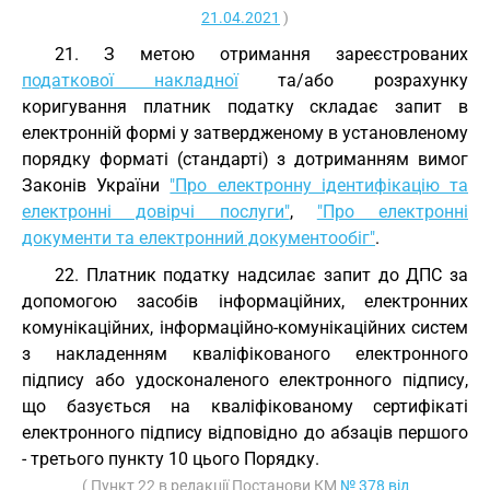
21.04.2021
)
21. З метою отримання зареєстрованих
податкової накладної
та/або розрахунку
коригування платник податку складає запит в
електронній формі у затвердженому в установленому
порядку форматі (стандарті) з дотриманням вимог
Законів України
"Про електронну ідентифікацію та
електронні довірчі послуги"
,
"Про електронні
документи та електронний документообіг"
.
22. Платник податку надсилає запит до ДПС за
допомогою засобів інформаційних, електронних
комунікаційних, інформаційно-комунікаційних систем
з накладенням кваліфікованого електронного
підпису або удосконаленого електронного підпису,
що базується на кваліфікованому сертифікаті
електронного підпису відповідно до абзаців першого
- третього пункту 10 цього Порядку.
( Пункт 22 в редакції Постанови КМ
№ 378 від