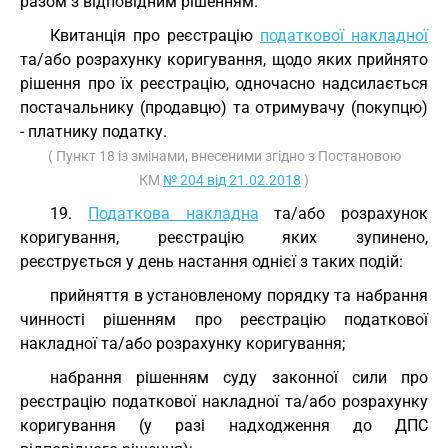
разом з відповідним рішенням.
Квитанція про реєстрацію
податкової накладної
та/або розрахунку коригування, щодо яких прийнято
рішення про їх реєстрацію, одночасно надсилається
постачальнику (продавцю) та отримувачу (покупцю)
- платнику податку.
( Пункт 18 із змінами, внесеними згідно з Постановою
КМ
№ 204 від 21.02.2018
)
19.
Податкова накладна
та/або розрахунок
коригування, реєстрацію яких зупинено,
реєструється у день настання однієї з таких подій:
прийняття в установленому порядку та набрання
чинності рішенням про реєстрацію податкової
накладної та/або розрахунку коригування;
набрання рішенням суду законної сили про
реєстрацію податкової накладної та/або розрахунку
коригування (у разі надходження до ДПС