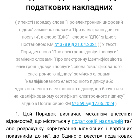
податкових накладних
( У тексті Порядку слова "Про електронний цифровий
підпис" замінено словами "Про електронні довірчі
послуги", а слово "ДФС" - словом "ДПС" згідно з
Постановою КМ
№ 378 від 21.04.2021
)( У тексті
Порядку слова "Про електронні довірчі послуги"
замінено словами "Про електронну ідентифікацію та
електронні довірчі послуги"; слова "кваліфікованого
електронного підпису" замінено словами
"кваліфікованого електронного підпису або
удосконаленого електронного підпису, що базується
на кваліфікованому сертифікаті електронного підпису"
згідно з Постановою КМ
№ 569 від 17.05.2024
)
1. Цей Порядок визначає механізм внесення
відомостей, що містяться у
податковій накладній
та/
або розрахунку коригування кількісних і вартісних
показників до неї, до Єдиного реєстру податкових