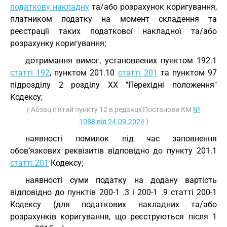
податкову накладну
та/або розрахунок коригування,
платником податку на момент складення та
реєстрації таких податкової накладної та/або
розрахунку коригування;
дотримання вимог, установлених пунктом 192.1
статті 192
, пунктом 201.10
статті 201
та пунктом 97
підрозділу 2 розділу XX "Перехідні положення"
Кодексу;
( Абзац п'ятий пункту 12 в редакції Постанови КМ
№
1088 від 24.09.2024
)
наявності помилок під час заповнення
обов’язкових реквізитів відповідно до пункту 201.1
статті 201
Кодексу;
наявності суми податку на додану вартість
відповідно до пунктів 200-1 .3 і 200-1 .9 статті 200-1
Кодексу (для податкових накладних та/або
розрахунків коригування, що реєструються після 1