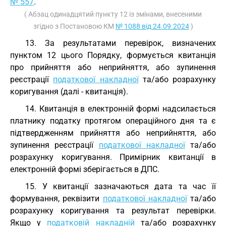
№ 557
.
( Абзац одинадцятий пункту 12 із змінами, внесеними
згідно з Постановою КМ
№ 1088 від 24.09.2024
)
13. За результатами перевірок, визначених
пунктом 12 цього Порядку, формується квитанція
про прийняття або неприйняття, або зупинення
реєстрації
податкової накладної
та/або розрахунку
коригування (далі - квитанція).
14. Квитанція в електронній формі надсилається
платнику податку протягом операційного дня та є
підтвердженням прийняття або неприйняття, або
зупинення реєстрації
податкової накладної
та/або
розрахунку коригування. Примірник квитанції в
електронній формі зберігається в ДПС.
15. У квитанції зазначаються дата та час її
формування, реквізити
податкової накладної
та/або
розрахунку коригування та результат перевірки.
Якщо у
податковій накладній
та/або розрахунку