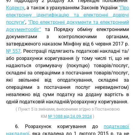
97 підрозділу 2 розділу XX "Перехідні положення"
Кодексу
, а також з урахуванням Законів України
"Про
електронну ідентифікацію та електронні довірчі
послуги"
,
"Про електронні документи та електронний
документообіг"
та Порядку обміну електронними
документами з контролюючими органами,
затвердженого наказом Мінфіну від 6 червня 2017 р.
№ 557
. Реєстрації підлягають податкові накладні та/
або розрахунки коригування (у тому числі ті, що не
надаються отримувачу (покупцю) товарів/послуг,
складені за операціями з постачання товарів/послуг,
які звільнені від оподаткування, складені за
операціями з постачання послуг нерезидентом)
незалежно від суми податку на додану вартість в
одній податковій накладній/розрахунку коригування.
( Пункт 5 із змінами, внесеними згідно з Постановою
КМ
№ 1088 від 24.09.2024
)
6. Розрахунок коригування до
податкової
накладної
, яка складена до 1 лютого 2015 р. та не