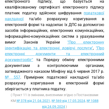
електронного підпису, що базується на
кваліфікованому сертифікаті електронного підпису
платник податку здійснює шифрування
податкової
накладної
та/або розрахунку коригування в
електронній формі та надсилає їх ДПС за допомогою
засобів інформаційних, електронних комунікаційних,
інформаційно-комунікаційних систем з урахуванням
вимог Законів України
"Про електронну
ідентифікацію та електронні довірчі послуги"
,
"Про
електронні документи та електронний
документообіг"
та Порядку обміну електронними
документами з контролюючими органами,
затвердженого наказом Мінфіну від 6 червня 2017 р.
№ 557
. Примірник податкової накладної та/або
розрахунку коригування в електронній формі
зберігається у платника податку.
( Пункт 11 із змінами, внесеними згідно з Постановами
КМ
№ 378 від 21.04.2021
,
№ 569 від 17.05.2024
,
№ 1088
від 24.09.2024
)