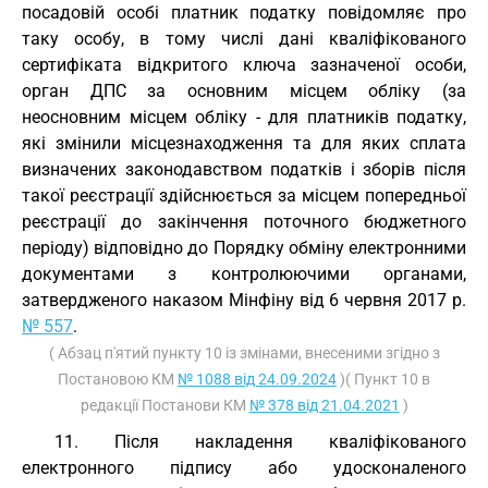
посадовій особі платник податку повідомляє про
таку особу, в тому числі дані кваліфікованого
сертифіката відкритого ключа зазначеної особи,
орган ДПС за основним місцем обліку (за
неосновним місцем обліку - для платників податку,
які змінили місцезнаходження та для яких сплата
визначених законодавством податків і зборів після
такої реєстрації здійснюється за місцем попередньої
реєстрації до закінчення поточного бюджетного
періоду) відповідно до Порядку обміну електронними
документами з контролюючими органами,
затвердженого наказом Мінфіну від 6 червня 2017 р.
№ 557
.
( Абзац п'ятий пункту 10 із змінами, внесеними згідно з
Постановою КМ
№ 1088 від 24.09.2024
)( Пункт 10 в
редакції Постанови КМ
№ 378 від 21.04.2021
)
11. Після накладення кваліфікованого
електронного підпису або удосконаленого