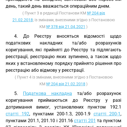
день, такий день вважається операційним днем.
( Пункт 3 в редакції Постанови КМ
№ 204 від
21.02.2018
; із змінами, внесеними згідно з Постановою
КМ
№ 378 від 21.04.2021
)
4. До Реєстру вносяться відомості щодо
податкових накладних та/або розрахунків
коригування, які прийняті до Реєстру та підлягають
реєстрації, реєстрацію яких зупинено, а також щодо
яких у встановленому порядку прийнято рішення про
реєстрацію або відмову у реєстрації.
( Пункт 4 із змінами, внесеними згідно з Постановою
КМ
№ 204 від 21.02.2018
)
5.
Податкова накладна
та/або розрахунок
коригування приймаються до Реєстру у разі
дотримання вимог, установлених пунктом 192.1
статті 192
, пунктами 200-1.3, 200-1.9
статті 200-1
,
пунктами 201.1, 201.10 і 201.16
статті 201
та пунктом