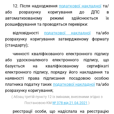
12. Після надходження
податкової накладної
та/
або розрахунку коригування до ДПС в
автоматизованому режимі здійснюється їх
розшифрування та проводяться перевірки:
відповідності
податкової накладної
та/або
розрахунку коригування затвердженому формату
(стандарту);
чинності кваліфікованого електронного підпису
або удосконаленого електронного підпису, що
базується на кваліфікованому сертифікаті
електронного підпису, порядку його накладення та
наявності права підписання посадовою особою
платника податку таких
податкової накладної
та/або
розрахунку коригування;
( Абзац третій пункту 12 із змінами, внесеними згідно з
Постановою КМ
№ 378 від 21.04.2021
)
реєстрації особи, що надіслала на реєстрацію