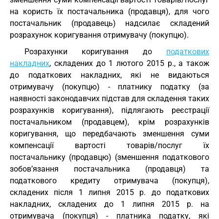
на користь їх постачальника (продавця), для чого
постачальник (продавець) надсилає складений
розрахунок коригування отримувачу (покупцю).
Розрахунки коригування до
податкових
накладних
, складених до 1 лютого 2015 р., а також
до податкових накладних, які не видаються
отримувачу (покупцю) - платнику податку (за
наявності законодавчих підстав для складення таких
розрахунків коригування), підлягають реєстрації
постачальником (продавцем), крім розрахунків
коригування, що передбачають зменшення суми
компенсації вартості товарів/послуг їх
постачальнику (продавцю) (зменшення податкового
зобов’язання постачальника (продавця) та
податкового кредиту отримувача (покупця),
складених після 1 липня 2015 р. до податкових
накладних, складених до 1 липня 2015 р. на
отримувача (покупця) - платника податку, які