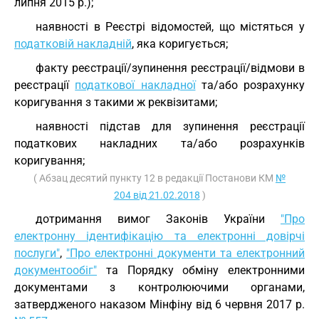
липня 2015 р.);
наявності в Реєстрі відомостей, що містяться у
податковій накладній
, яка коригується;
факту реєстрації/зупинення реєстрації/відмови в
реєстрації
податкової накладної
та/або розрахунку
коригування з такими ж реквізитами;
наявності підстав для зупинення реєстрації
податкових накладних та/або розрахунків
коригування;
( Абзац десятий пункту 12 в редакції Постанови КМ
№
204 від 21.02.2018
)
дотримання вимог Законів України
"Про
електронну ідентифікацію та електронні довірчі
послуги"
,
"Про електронні документи та електронний
документообіг"
та Порядку обміну електронними
документами з контролюючими органами,
затвердженого наказом Мінфіну від 6 червня 2017 р.