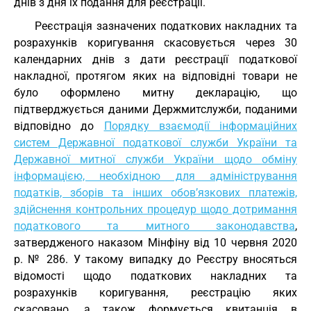
днів з дня їх подання для реєстрації.
Реєстрація зазначених податкових накладних та
розрахунків коригування скасовується через 30
календарних днів з дати реєстрації податкової
накладної, протягом яких на відповідні товари не
було оформлено митну декларацію, що
підтверджується даними Держмитслужби, поданими
відповідно до
Порядку взаємодії інформаційних
систем Державної податкової служби України та
Державної митної служби України щодо обміну
інформацією, необхідною для адміністрування
податків, зборів та інших обов’язкових платежів,
здійснення контрольних процедур щодо дотримання
податкового та митного законодавства
,
затвердженого наказом Мінфіну від 10 червня 2020
р. № 286. У такому випадку до Реєстру вносяться
відомості щодо податкових накладних та
розрахунків коригування, реєстрацію яких
скасовано, а також формується квитанція в