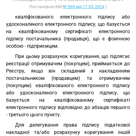
Постановою КМ
№ 569 від 17.05.2024
)
кваліфікованого електронного підпису або
удосконаленого електронного підпису, що базується
на кваліфікованому сертифікаті електронного
підпису постачальника (продавця), що є фізичною
особою - підприємцем.
При цьому розрахунок коригування, що підлягає
реєстрації отримувачем (покупцем), приймається до
Реєстру, якщо він складений з накладенням
постачальником (продавцем) та отримувачем
(покупцем) кваліфікованого електронного підпису
або удосконаленого електронного підпису, що
базується на кваліфікованому сертифікаті
електронного підпису відповідно до абзаців першого
- третього цього пункту.
Для делегування права підпису податкової
накладної та/або розрахунку коригування іншій