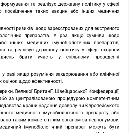
 формування та реалізує державну політику у сфері
го посвідчення таких вакцин або інших медичних
явності ризиків щодо зареєстрованих для екстреного
ологічних препаратів. У разі якщо сумніви щодо
бо інших медичних імунобіологічних препаратів,
я та реалізує державну політику у сфері охорони
відчень брати участь у спільному проведенні
, у разі якщо розуміння захворювання або клінічної
х оцінок щодо ефективності.
рики, Великої Британії, Швейцарської Конфедерації,
дії або за централізованою процедурою компетентним
нодавства країни надання дозволу чи Європейського
ншого медичного імунобіологічного препарату або
овано таким компетентним органом за певної умови,
медичний імунобіологічний препарат можуть бути