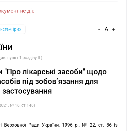
кумент не діє
-
A
+
системі iplex
ЇНИ
. пункт 1 розділу ІІ )
и "Про лікарські засоби" щодо
собів під зобов’язання для
 застосування
2021, № 16, ст.146)
і Верховної Ради України, 1996 р., № 22, ст. 86 із