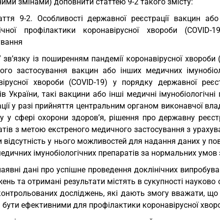
ими змінами) доповнити статтею 9-2 такого змісту:
аття 9-2. Особливості державної реєстрації вакцин аб
ічної профілактики коронавірусної хвороби (COVID-
ування
У зв’язку із поширенням пандемії коронавірусної хвороби
ого застосування вакцин або інших медичних імунобіол
вірусної хвороби (COVID-19) у порядку державної реєст
ів України, такі вакцини або інші медичні імунобіологіч
ації у разі прийняття центральним органом виконавчої вл
ку у сфері охорони здоров’я, рішення про державну реєс
атів з метою екстреного медичного застосування з урахув
 відсутність у нього можливостей для надання даних у по
едичних імунобіологічних препаратів за нормальних умов 
наявні дані про успішне проведення доклінічних випробув
ень та отримані результати містять в сукупності науково о
контрольованих досліджень, які дають змогу вважати, що 
 бути ефективними для профілактики коронавірусної хворо