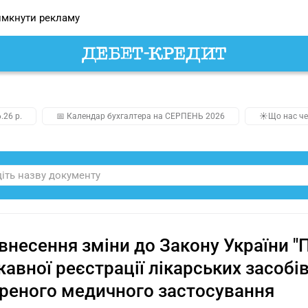
мкнути рекламу
.26 р.
📅 Календар бухгалтера на СЕРПЕНЬ 2026
☀️Що нас че
внесення зміни до Закону України "
авної реєстрації лікарських засобів
реного медичного застосування