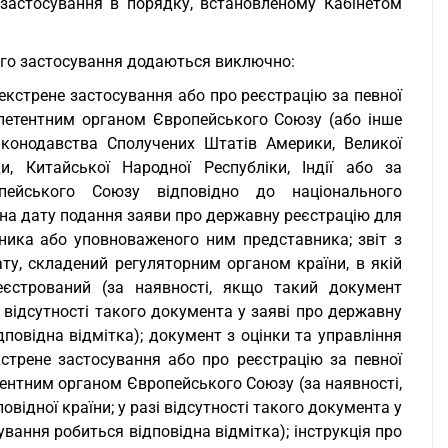
 застосування в порядку, встановленому Кабінетом
ого застосування додаються виключно:
екстрене застосування або про реєстрацію за певної
мпетентним органом Європейського Союзу (або інше
аконодавства Сполучених Штатів Америки, Великої
ди, Китайської Народної Республіки, Індії або за
пейського Союзу відповідно до національного
на дату подання заяви про державну реєстрацію для
ника або уповноваженого ним представника; звіт з
ту, складений регуляторним органом країни, в якій
еєстрований (за наявності, якщо такий документ
і відсутності такого документа у заяві про державну
повідна відмітка); документ з оцінки та управління
трене застосування або про реєстрацію за певної
етентним органом Європейського Союзу (за наявності,
ідної країни; у разі відсутності такого документа у
вання робиться відповідна відмітка); інструкція про