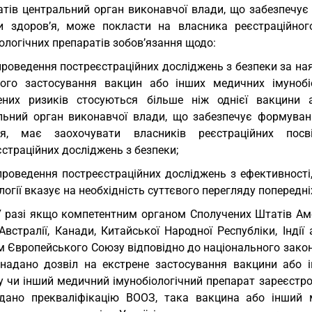
атів центральний орган виконавчої влади, що забезпечує
и здоров’я, може покласти на власника реєстраційно
ологічних препаратів зобов’язання щодо:
проведення постреєстраційних досліджень з безпеки за на
ого застосування вакцин або інших медичних імунобі
ених ризиків стосуються більше ніж однієї вакцини а
льний орган виконавчої влади, що забезпечує формуванн
’я, має заохочувати власників реєстраційних пос
страційних досліджень з безпеки;
проведення постреєстраційних досліджень з ефективності
огії вказує на необхідність суттєвого перегляду попередні
У разі якщо компетентним органом Сполучених Штатів Аме
, Австралії, Канади, Китайської Народної Республіки, Ін
м Європейського Союзу відповідно до національного зако
надано дозвіл на екстрене застосування вакцини або і
у чи інший медичний імунобіологічний препарат зареєстр
дано прекваліфікацію ВООЗ, така вакцина або інший 