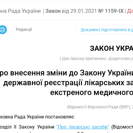
на Рада України
|
Закон
від
29.01.2021
№ 1159-IX
|
До
Редакції
Документ підготовлено в
ЗАКОН УКРА
( Дію Закону припинено. Додатково див
ро внесення зміни до Закону Україн
державної реєстрації лікарських за
екстреного медичного
(Відомості Верховної Ради (ВВР), 
ховна Рада України постановляє:
Розділ II Закону України
"Про лікарські засоби"
(Відомост