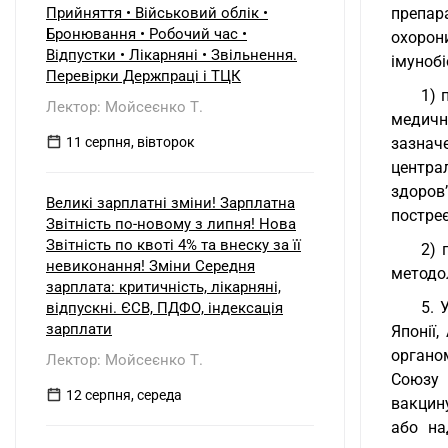
Прийняття • Військовий облік •
препар
Бронювання • Робочий час •
охорон
Відпустки • Лікарняні • Звільнення.
імунобі
Перевірки Держпраці і ТЦК
1) 
Лектор: Мойсеєнко Т.
медичн
11 серпня, вівторок
зазнач
центра
здоров
Великі зарплатні зміни! Зарплатна
постреє
Звітність по-новому з липня! Нова
Звітність по квоті 4% та внеску за її
2) 
невиконання! Зміни Середня
методол
зарплата: критичність, лікарняні,
5. 
відпускні. ЄСВ, ПДФО, індексація
зарплати
Японії
органо
Лектор: Мойсеєнко Т.
Союзу 
12 серпня, середа
вакцин
або на