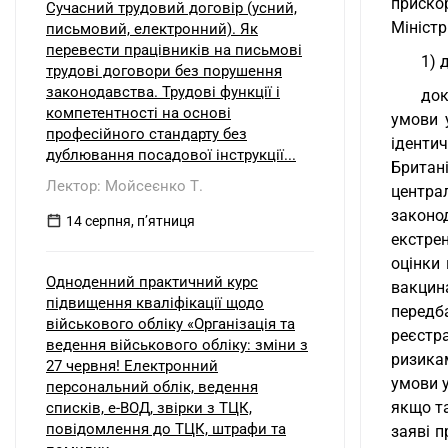
приско
Сучасний трудовий договір (усний,
Міністр
письмовий, електронний). Як
перевести працівників на письмові
1) 
трудові договори без порушення
законодавства. Трудові функції і
док
компетентності на основі
умови 
професійного стандарту без
іденти
дублювання посадової інструкції...
Британ
Лектор: Мойсеєнко Т.
центр
законо
14 серпня, пʼятниця
екстре
оцінки
Одноденний практичний курс
вакцин
підвищення кваліфікації щодо
передба
військового обліку «Організація та
реєстр
ведення військового обліку: зміни з
ризика
27 червня! Електронний
умови у
персональний облік, ведення
якщо та
списків, е-ВОД, звірки з ТЦК,
повідомлення до ТЦК, штрафи та
заяві п