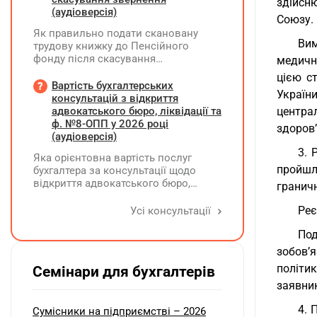
здійсн
(аудіоверсія)
Союзу.
Як правильно подати скановану
Вим
трудову книжку до Пенсійного
фонду після скасування
медичн
попереднього звернення через
цією ст
відсутність підпису на титульній
Вартість бухгалтерських
Україн
сторінці — надсилати лише
консультацій з відкриття
виправлену сторінку чи всю трудову
адвокатського бюро, ліквідації та
центра
книжку заново?
ф. №8-ОПП у 2026 році
здоров’
(аудіоверсія)
3. 
Яка орієнтовна вартість послуг
пройшл
бухгалтера за консультації щодо
відкриття адвокатського бюро,
граничн
ліквідації незалежної адвокатської
діяльності та подання звіту за
Реє
Усі консультації
формою №8-ОПП?
Под
зобов’
політи
Семінари для бухгалтерів
заявник
4. 
Сумісники на підприємстві – 2026