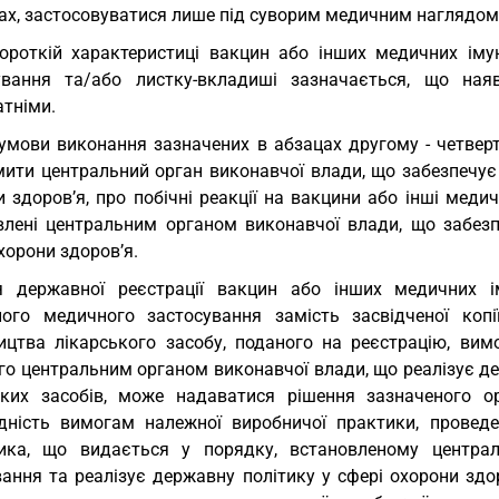
ах, застосовуватися лише під суворим медичним наглядом,
ороткій характеристиці вакцин або інших медичних імун
ування та/або листку-вкладиші зазначається, що ная
атніми.
умови виконання зазначених в абзацах другому - четверт
мити центральний орган виконавчої влади, що забезпечує
 здоров’я, про побічні реакції на вакцини або інші медич
влені центральним органом виконавчої влади, що забезп
хорони здоров’я.
 державної реєстрації вакцин або інших медичних ім
ного медичного застосування замість засвідченої коп
ицтва лікарського засобу, поданого на реєстрацію, вимо
го центральним органом виконавчої влади, що реалізує де
ьких засобів, може надаватися рішення зазначеного о
ідність вимогам належної виробничої практики, провед
ика, що видається у порядку, встановленому центра
ання та реалізує державну політику у сфері охорони здо