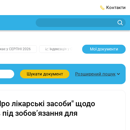
Контакти
Мої документи
кає у СЕРПНІ 2026
📈 Індексація у СЕРПНІ
2️⃣0️⃣2️⃣7️⃣ Усі клю
Розширений пошук
Шукати документ
Про лікарські засоби" щодо
 під зобов’язання для