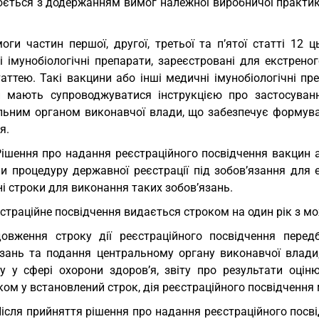
юється з додержанням вимог належної виробничої практик
оги частин першої, другої, третьої та п’ятої статті 1
і імунобіологічні препарати, зареєстровані для екстрен
аттею. Такі вакцини або інші медичні імунобіологічні пр
и мають супроводжуватися інструкцією про застосува
льним органом виконавчої влади, що забезпечує формуван
я.
Рішення про надання реєстраційного посвідчення вакцин 
и процедуру державної реєстрації під зобов’язання для 
і строки для виконання таких зобов’язань.
страційне посвідчення видається строком на один рік з м
овження строку дії реєстраційного посвідчення перед
язань та подання центральному органу виконавчої влади
ку у сфері охорони здоров’я, звіту про результати оцін
ом у встановлений строк, дія реєстраційного посвідчення 
Після прийняття рішення про надання реєстраційного посв