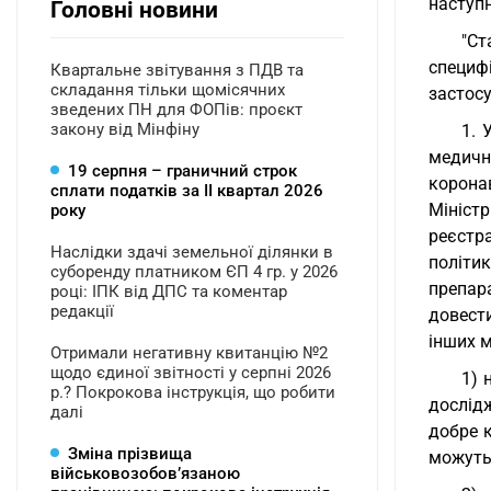
наступн
Головні новини
"Ст
специф
Квартальне звітування з ПДВ та
складання тільки щомісячних
застос
зведених ПН для ФОПів: проєкт
закону від Мінфіну
1. 
медичн
19 серпня – граничний строк
корона
сплати податків за ІI квартал 2026
Міністр
року
реєстр
Наслідки здачі земельної ділянки в
політи
суборенду платником ЄП 4 гр. у 2026
препар
році: ІПК від ДПС та коментар
редакції
довести
інших м
Отримали негативну квитанцію №2
щодо єдиної звітності у серпні 2026
1) 
р.? Покрокова інструкція, що робити
дослідж
далі
добре 
Зміна прізвища
можуть
військовозобов’язаною