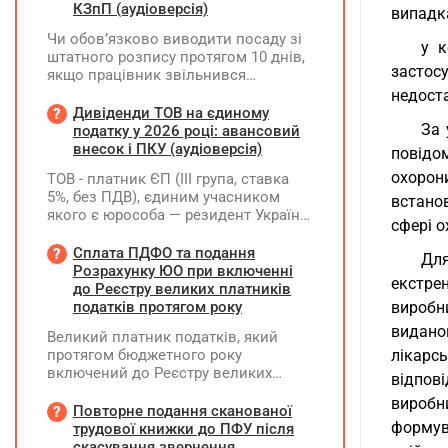
КЗпП (аудіоверсія)
випадк
Чи обов’язково виводити посаду зі
у к
штатного розпису протягом 10 днів,
застос
якщо працівник звільнився
(розрахувався)?
недост
Дивіденди ТОВ на єдиному
За 
податку у 2026 році: авансовий
внесок і ПКУ (аудіоверсія)
повідо
охорони
ТОВ - платник ЄП (ІІІ група, ставка
5%, без ПДВ), єдиним учасником
встано
якого є юрособа — резидент України,
сфері о
у 2026 році планує розподілити та
виплатити дивіденди за рахунок
Сплата ПДФО та подання
Для
нерозподіленого прибутку 2024–
Розрахунку ЮО при включенні
екстре
2025 років у сумі 15 млн грн. Які
до Реєстру великих платників
податкові наслідки виникають у
податків протягом року
виробн
ТОВ-емітента?
видано
Великий платник податків, який
протягом бюджетного року
лікарс
включений до Реєстру великих
відпов
платників податків, сплачує ПДФО
виробн
за місцем попереднього обліку, а
Повторне подання сканованої
Податковий розрахунок подає за
формув
трудової книжки до ПФУ після
новим (основним) місцем обліку
скасування звернення