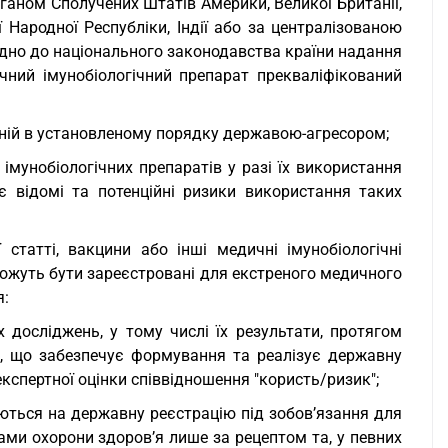
ганом Сполучених Штатів Америки, Великої Британії,
ї Народної Республіки, Індії або за централізованою
но до національного законодавства країни надання
ний імунобіологічний препарат прекваліфікований
наній в установленому порядку державою-агресором;
імунобіологічних препаратів у разі їх використання
є відомі та потенційні ризики використання таких
 статті, вакцини або інші медичні імунобіологічні
можуть бути зареєстровані для екстреного медичного
я:
досліджень, у тому числі їх результати, протягом
и, що забезпечує формування та реалізує державну
експертної оцінки співвідношення "користь/ризик";
аються на державну реєстрацію під зобов’язання для
ми охорони здоров’я лише за рецептом та, у певних