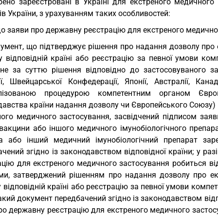
рено зареєстровані в Україні для екстреного медичного
ів України, з урахуванням таких особливостей:
до заяви про державну реєстрацію для екстреного медичн
умент, що підтверджує рішення про надання дозволу про 
у відповідній країні або реєстрацію за певної умови ко
чне за суттю рішення відповідно до застосовуваного з
ії, Швейцарської Конфедерації, Японії, Австралії, Кана
алізованою процедурою компетентним органом Євро
давства країни надання дозволу чи Європейського Союзу) 
ного медичного застосування, засвідчений підписом заяв
 вакцини або іншого медичного імунобіологічного препара
а або інший медичний імунобіологічний препарат зар
чений згідно із законодавством відповідної країни; у раз
ацію для екстреного медичного застосування робиться від
ми, затверджений рішенням про надання дозволу про екс
 відповідній країні або реєстрацію за певної умови комп
кий документ передбачений згідно із законодавством відпов
ро державну реєстрацію для екстреного медичного застосу