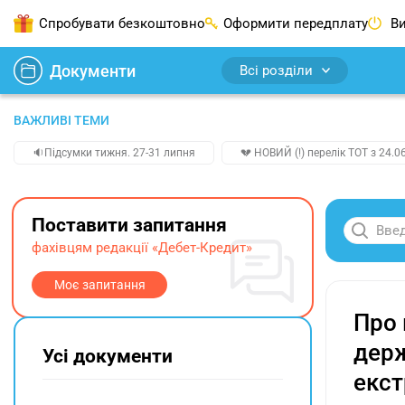
Спробувати безкоштовно
Оформити передплату
Ви
Документи
Всі розділи
ВАЖЛИВІ ТЕМИ
🔉Підсумки тижня. 27-31 липня
💔 НОВИЙ (!) перелік ТОТ з 24.06
Поставити запитання
фахівцям редакції «Дебет-Кредит»
Моє запитання
Про 
держ
Усі документи
екст