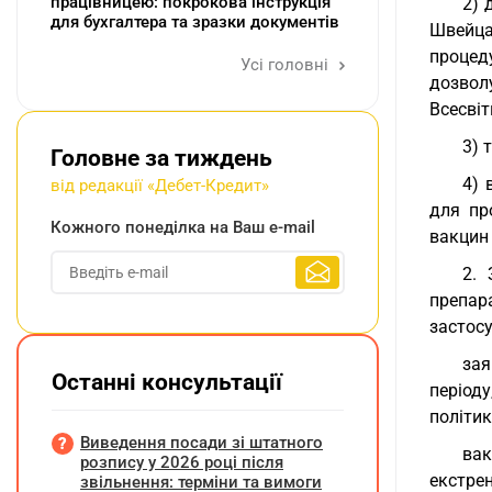
працівницею: покрокова інструкція
2) 
для бухгалтера та зразки документів
Швейцар
процед
Усі головні
дозвол
Всесвіт
3) 
Головне за тиждень
4) 
від редакції «Дебет-Кредит»
для пр
Кожного понеділка на Ваш e-mail
вакцин 
2. 
препар
застосу
зая
Останні консультації
період
політик
Виведення посади зі штатного
вак
розпису у 2026 році після
екстре
звільнення: терміни та вимоги