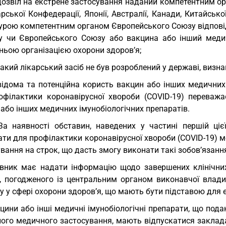
дозвіл на екстрене застосування наданий компетентним ор
ської Конфедерації, Японії, Австралії, Канади, Китайсько
урою компетентним органом Європейського Союзу відповід
у чи Європейського Союзу або вакцина або інший медич
ньою організацією охорони здоров’я;
такий лікарський засіб не був розроблений у державі, виз
відома та потенційна користь вакцин або інших медичних 
офілактики коронавірусної хвороби (COVID-19) переважа
або інших медичних імунобіологічних препаратів.
За наявності обставин, наведених у частині першій цієї
ати для профілактики коронавірусної хвороби (COVID-19) 
вання на строк, що дасть змогу виконати такі зобов’язанн
вник має надати інформацію щодо завершених клінічних 
у, погодженого із центральним органом виконавчої влад
у у сфері охорони здоров’я, що мають бути підставою для 
цини або інші медичні імунобіологічні препарати, що под
ного медичного застосування, мають відпускатися заклада