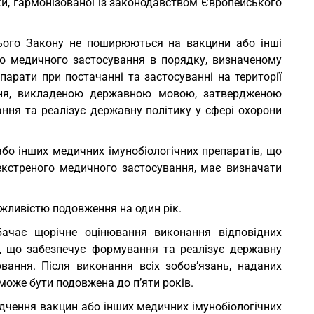
и, гармонізованої із законодавством Європейського
2 цього Закону не поширюються на вакцини або інші
ого медичного застосування в порядку, визначеному
епарати при постачанні та застосуванні на території
ння, викладеною державною мовою, затвердженою
ня та реалізує державну політику у сфері охорони
або інших медичних імунобіологічних препаратів, що
екстреного медичного застосування, має визначати
ожливістю подовження на один рік.
бачає щорічне оцінювання виконання відповідних
, що забезпечує формування та реалізує державну
ювання. Після виконання всіх зобов’язань, наданих
може бути подовжена до п’яти років.
ідчення вакцин або інших медичних імунобіологічних