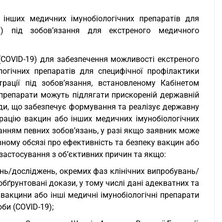
о інших медичних імунобіологічних препаратів для
19) під зобов’язання для екстреного медичного
 (COVID-19) для забезпечення можливості екстреного
огічних препаратів для специфічної профілактики
рації під зобов’язання, встановленому Кабінетом
ні препарати можуть підлягати прискореній державній
ади, що забезпечує формування та реалізує державну
трацію вакцин або інших медичних імунобіологічних
анням певних зобов’язань, у разі якщо заявник може
вному обсязі про ефективність та безпеку вакцин або
застосування з об’єктивних причин та якщо:
ань/досліджень, окремих фаз клінічних випробувань/
бґрунтовані докази, у тому числі дані адекватних та
вакцини або інші медичні імунобіологічні препарати
би (COVID-19);