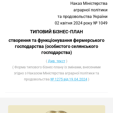
Наказ Міністерства
аграрної політики
та продовольства України
02 квітня 2024 року № 1049
ТИПОВИЙ БІЗНЕС-ПЛАН
створення та функціонування фермерського
господарства (особистого селянського
господарства)
(
Див. текст
)
( Форма типового бізнес-плану із змінами, внесеними
згідно з Наказом Міністерства аграрної політики та
продовольства
№ 1275 від 19.04.2024
)