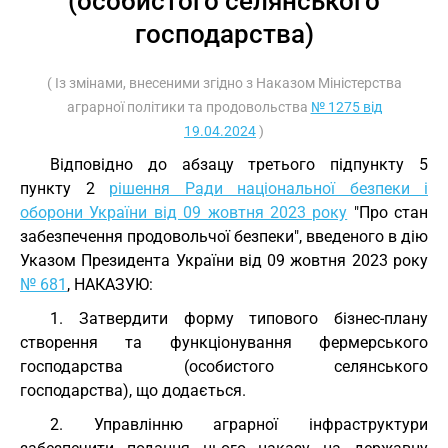
(особистого селянського
господарства)
( Із змінами, внесеними згідно з Наказом Міністерства
аграрної політики та продовольства
№ 1275 від
19.04.2024
)
Відповідно до абзацу третього підпункту 5
пункту 2
рішення Ради національної безпеки і
оборони України від 09 жовтня 2023 року
"Про стан
забезпечення продовольчої безпеки", введеного в дію
Указом Президента України від 09 жовтня 2023 року
№ 681
, НАКАЗУЮ:
1. Затвердити форму типового бізнес-плану
створення та функціонування фермерського
господарства (особистого селянського
господарства), що додається.
2. Управлінню аграрної інфраструктури