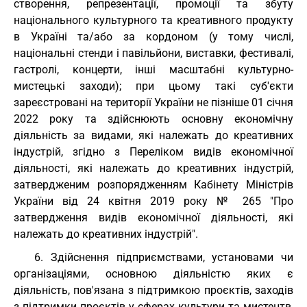
створення, репрезентації, промоції та збуту
національного культурного та креативного продукту
в Україні та/або за кордоном (у тому числі,
національні стенди і павільйони, виставки, фестивалі,
гастролі, концерти, інші масштабні культурно-
мистецькі заходи); при цьому такі суб'єкти
зареєстровані на території України не пізніше 01 січня
2022 року та здійснюють основну економічну
діяльність за видами, які належать до креативних
індустрій, згідно з Переліком видів економічної
діяльності, які належать до креативних індустрій,
затвердженим розпорядженням Кабінету Міністрів
України від 24 квітня 2019 року
№ 265
"Про
затвердження видів економічної діяльності, які
належать до креативних індустрій".
6. Здійснення підприємствами, установами чи
організаціями, основною діяльністю яких є
діяльність, пов'язана з підтримкою проєктів, заходів
з підтримки проєктів у сферах культури та мистецтв,