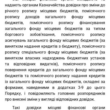
надають органам Казначейства довідки про зміни до
річного розпису місцевих бюджетів, помісячного
розпису доходів загального фонду місцевих
бюджетів, помісячного розпису фінансування
загального фонду місцевих бюджетів за типом
боргового зобов’язання, помісячного розпису
асигнувань загального фонду місцевих бюджетів (за
винятком надання кредитів з бюджету), помісячного
розпису спеціального фонду місцевих бюджетів (за
винятком власних надходжень бюджетних установ
та відповідних видатків), помісячного розпису
повернення кредитів до загального фонду місцевих
бюджетів та помісячного розпису надання кредитів
із загального фонду місцевих бюджетів, складені за
формами, наведеними в додатках 3-9 до цього
Порядку, і повідомляють головних розпорядників
про внесені зміни у вигляді відповідних довідок.
Такі довідки місцеві фінансові органи