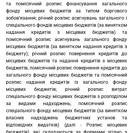
та помісячний розпис фінансування загального
фонду місцевих бюджетів за типом боргового
зобов’язання; річний розпис асигнувань загального і
спеціального фондів місцевих бюджетів (за винятком
надання кредитів з місцевих бюджетів) та
помісячний розпис асигнувань загального фонду
місцевих бюджетів (за винятком надання кредитів з
бюджету); річний розпис повернення кредитів до
місцевих бюджетів та надання кредитів з місцевих
бюджетів, помісячний розпис повернення кредитів до
загального фонду місцевих бюджетів та помісячний
розпис надання кредитів із загального фонду
місцевих бюджетів; річний розпис витрат
спеціального фонду місцевих бюджетів з розподілом
за видами надходжень; помісячний розпис
спеціального фонду місцевих бюджетів (за винятком
власних надходжень бюджетних установ та
відповідних видатків) (далі - Розпис місцевих
бюджетів), які складаються за формами згідно з