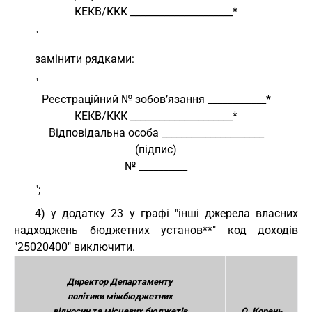
КЕКВ/ККК _____________________*
"
замінити рядками:
"
Реєстраційний № зобов’язання ____________*
КЕКВ/ККК _____________________*
Відповідальна особа _____________________
(підпис)
№ __________
";
4) у додатку 23 у графі "інші джерела власних
надходжень бюджетних установ**" код доходів
"25020400" виключити.
Директор Департаменту
політики міжбюджетних
відносин та місцевих бюджетів
О. Корень