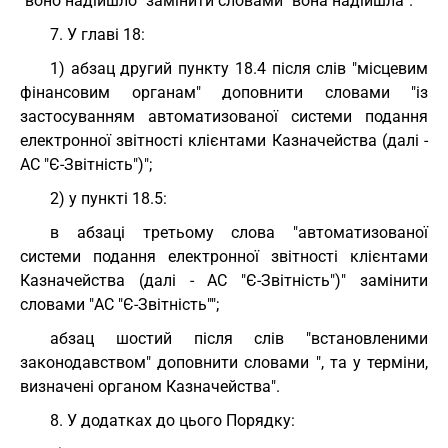
"воно надійшло" замінити словами "вона надійшла".
7. У главі 18:
1) абзац другий пункту 18.4 після слів "місцевим
фінансовим органам" доповнити словами "із
застосуванням автоматизованої системи подання
електронної звітності клієнтами Казначейства (далі -
АС "Є-Звітність")";
2) у пункті 18.5:
в абзаці третьому слова "автоматизованої
системи подання електронної звітності клієнтами
Казначейства (далі - АС "Є-Звітність")" замінити
словами "АС "Є-Звітність"";
абзац шостий після слів "встановленими
законодавством" доповнити словами ", та у терміни,
визначені органом Казначейства".
8. У додатках до цього Порядку: