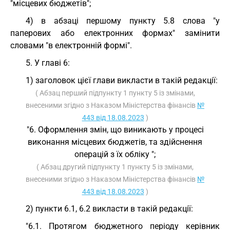
"місцевих бюджетів";
4) в абзаці першому пункту 5.8 слова "у
паперових або електронних формах" замінити
словами "в електронній формі".
5. У главі 6:
1) заголовок цієї глави викласти в такій редакції:
( Абзац перший підпункту 1 пункту 5 із змінами,
внесеними згідно з Наказом Міністерства фінансів
№
443 від 18.08.2023
)
"6. Оформлення змін, що виникають у процесі
виконання місцевих бюджетів, та здійснення
операцій з їх обліку ";
( Абзац другий підпункту 1 пункту 5 із змінами,
внесеними згідно з Наказом Міністерства фінансів
№
443 від 18.08.2023
)
2) пункти 6.1, 6.2 викласти в такій редакції:
"6.1. Протягом бюджетного періоду керівник