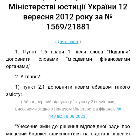
Міністерстві юстиції України 12
вересня 2012 року за №
1569/21881
(
Див. текст
)
1. Пункт 1.6 глави 1 після слова "Подання"
доповнити словами "місцевими фінансовими
органами,".
2. У главі 2:
1) пункт 2.1 доповнити новим абзацом такого
змісту:
( Абзац перший підпункту 1 пункту 2 із змінами,
внесеними згідно з Наказом Міністерства фінансів
№
443 від 18.08.2023
)
"Унесення змін до рішення відповідної ради про
місцевий бюджет здійснюється на підставі рішення