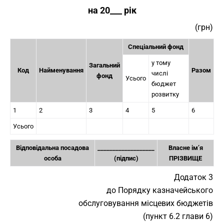
на 20___ рік
(грн)
Спеціальний фонд
у тому
Загальний
Код
Найменування
Разом
числі
фонд
Усього
бюджет
розвитку
1
2
3
4
5
6
Усього
Відповідальна посадова
___________________
Власне ім’я
особа
(підпис)
ПРІЗВИЩЕ
Додаток 3
до Порядку казначейського
обслуговування місцевих бюджетів
(пункт 6.2 глави 6)