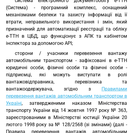
система електронного документообігу е-ТТН
(Система) - програмний комплекс, оснащений
механізмами безпеки та захисту інформації від її
втрати, неправильного використання і змін, який
призначений для автоматизації реєстрації та обліку
е-ТТН в ЦБД, що функціонує з АПК та кабінетом
інспектора за допомогою API;
сторони / учасники перевезення вантажу
автомобільним транспортом - зафіксовані в е-ТТН
юридичні особи, фізичні особи та фізичні особи -
підприємці, які можуть виступати в ролі
вантажовідправника, перевізника та
вантажоодержувача, згідно з
Правилами
перевезення вантажів автомобільним транспортом в
Україні
, затвердженими наказом Міністерства
транспорту України від 14 жовтня 1997 року № 363,
зареєстрованими в Міністерстві юстиції України 20
лютого 1998 року за № 128/2568 (зі змінами) (далі -
Правила перевезення вантажів автомобільним