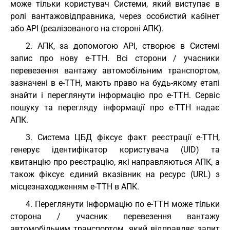
може тільки користувач Системи, який виступає в
ролі вантажовідправника, через особистий кабінет
або API (реалізованого на стороні АПК).
2. АПК, за допомогою API, створює в Системі
запис про нову е-ТТН. Всі сторони / учасники
перевезення вантажу автомобільним транспортом,
зазначені в е-ТТН, мають право на будь-якому етапі
знайти і переглянути інформацію про е-ТТН. Сервіс
пошуку та перегляду інформації про е-ТТН надає
АПК.
3. Система ЦБД фіксує факт реєстрації е-ТТН,
генерує ідентифікатор користувача (UID) та
квитанцію про реєстрацію, які направляються АПК, а
також фіксує єдиний вказівник на ресурс (URL) з
місцезнаходженням е-ТТН в АПК.
4. Переглянути інформацію по е-ТТН може тільки
сторона / учасник перевезення вантажу
автомобільним транспортом, який відправляє запит