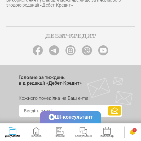
Використання публікацій можливе лише за письмовою
згодою редакції «Дебет-Кредит»
Головне за тиждень
від редакції «Дебет-Кредит»
Кожного понеділка на Ваш e-mail
ШІ-консультант
0
Документи
Головна
Новини
Консультації
Календар
Сервіси