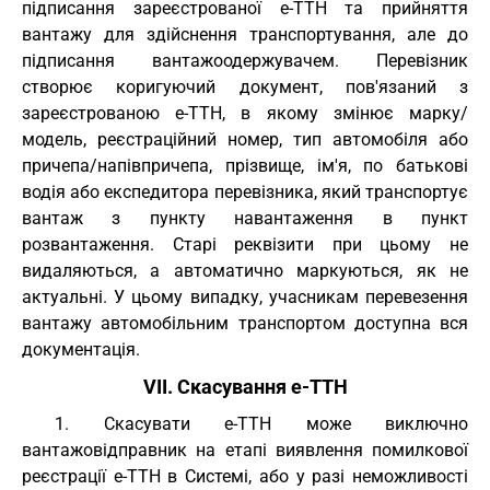
підписання зареєстрованої е-ТТН та прийняття
вантажу для здійснення транспортування, але до
підписання вантажоодержувачем. Перевізник
створює коригуючий документ, пов'язаний з
зареєстрованою е-ТТН, в якому змінює марку/
модель, реєстраційний номер, тип автомобіля або
причепа/напівпричепа, прізвище, ім'я, по батькові
водія або експедитора перевізника, який транспортує
вантаж з пункту навантаження в пункт
розвантаження. Старі реквізити при цьому не
видаляються, а автоматично маркуються, як не
актуальні. У цьому випадку, учасникам перевезення
вантажу автомобільним транспортом доступна вся
документація.
VII. Скасування е-ТТН
1. Скасувати е-ТТН може виключно
вантажовідправник на етапі виявлення помилкової
реєстрації е-ТТН в Системі, або у разі неможливості