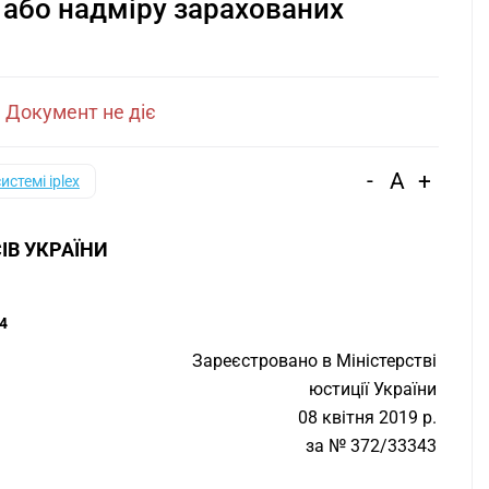
 або надміру зарахованих
|
Документ не діє
-
A
+
системі iplex
ІВ УКРАЇНИ
4
Зареєстровано в Міністерстві
юстиції України
08 квітня 2019 р.
за № 372/33343