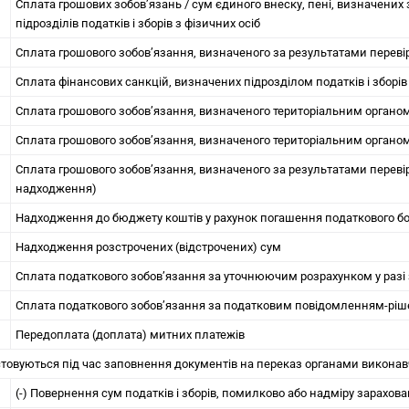
Сплата грошових зобов’язань / сум єдиного внеску, пені, визначених
підрозділів податків і зборів з фізичних осіб
Сплата грошового зобов’язання, визначеного за результатами перевір
Сплата фінансових санкцій, визначених підрозділом податків і зборів
Сплата грошового зобов’язання, визначеного територіальним органом
Сплата грошового зобов’язання, визначеного територіальним органом
Сплата грошового зобов’язання, визначеного за результатами перевірки
надходження)
Надходження до бюджету коштів у рахунок погашення податкового бор
Надходження розстрочених (відстрочених) сум
Сплата податкового зобов’язання за уточнюючим розрахунком у разі
Сплата податкового зобов’язання за податковим повідомленням-ріше
Передоплата (доплата) митних платежів
товуються під час заповнення документів на переказ органами виконав
(-) Повернення сум податків і зборів, помилково або надміру зарахов