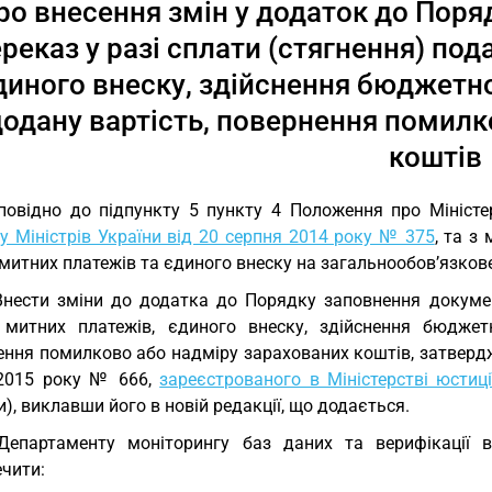
ро внесення змін у додаток до Поря
реказ у разі сплати (стягнення) пода
диного внеску, здійснення бюджетн
одану вартість, повернення помилк
коштів
повідно до підпункту 5 пункту 4 Положення про Міністе
у Міністрів України від 20 серпня 2014 року № 375
, та з
, митних платежів та єдиного внеску на загальнообов’язко
Внести зміни до додатка до Порядку заповнення документ
, митних платежів, єдиного внеску, здійснення бюдже
ення помилково або надміру зарахованих коштів, затвердж
2015 року № 666,
зареєстрованого в Міністерстві юстиц
), виклавши його в новій редакції, що додається.
Департаменту моніторингу баз даних та верифікації 
ечити: