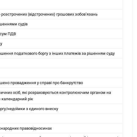
 розстрочених (відстрочених) грошових зобов’язань
рішеннями судів
 сум ПДВ
ду
ашення податкового боргу з інших платежів за рішенням суду
шено провадження у справі про банкрутство
зичних осіб, які розраховуються контролюючим органом на
й календарний рік
ргу/недоїмки з єдиного внеску
іжнародних правовідносинах