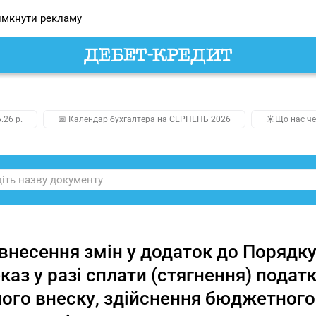
мкнути рекламу
.26 р.
📅 Календар бухгалтера на СЕРПЕНЬ 2026
☀️Що нас че
внесення змін у додаток до Порядк
каз у разі сплати (стягнення) податк
ого внеску, здійснення бюджетного