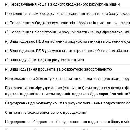
(-) Перерахування коштів з одного бюджетного рахунку на інший
Проведення взаєморозрахунків з погашення податкового боргу та/або
(-) Повернення з бюджету сум податків, зборів та інших платежів за 
(-) Повернення на електронний рахунок платника надміру сплачених
(-) Відшкодовано ПДВ на поточний рахунок платника за рішенням су
(-) Відшкодовано ПДВ у рахунок сплати грошових зобов’язань або пог
(-) Відшкодування ПДВ на рахунок платника
(-) Відшкодування процентів за бюджетною заборгованістю
Надходження до бюджету коштів платника податків, щодо якого пору
Повернення надміру утриманих (сплачених) сум податку з доходів фі
підставі поданої платником податків податкової декларації за звітни
Надходження до бюджету коштів у рахунок погашення податкового бо
Стягнення в межах виконавчого провадження
Надходження в бюджет коштів від погашення податкового боргу в м