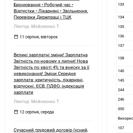
б) нерезидентом?
Бронювання • Робочий час •
133
Відпустки • Лікарняні • Звільнення.
Перевірки Держпраці і ТЦК
134
Лектор: Мойсеєнко Т.
135
136
11 серпня, вівторок
137
Великі зарплатні зміни! Зарплатна
138
Звітність по-новому з липня! Нова
Звітність по квоті 4% та внеску за її
140
невиконання! Зміни Середня
зарплата: критичність, лікарняні,
145
відпускні. ЄСВ, ПДФО, індексація
244
зарплати
246
Лектор: Мойсеєнко Т.
350
12 серпня, середа
Викорис
107
Сучасний трудовий договір (усний,