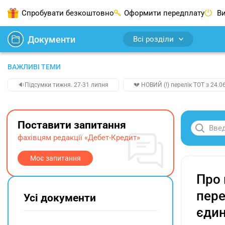
Спробувати безкоштовно
Оформити передплату
Ви
Документи
Всі розділи
ВАЖЛИВІ ТЕМИ
🔉Підсумки тижня. 27-31 липня
💔 НОВИЙ (!) перелік ТОТ з 24.06
Поставити запитання
фахівцям редакції «Дебет-Кредит»
Моє запитання
Про 
пере
Усі документи
єдин