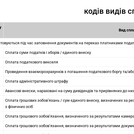
кодів видів 
у
Вид спл
товуються під час заповнення документів на переказ платниками подат
Сплата суми податків і зборів / єдиного внеску
Оплата податкового векселя
Проведення взаєморозрахунків з погашення податкового боргу та/або
Сплата адміністративного штрафу
Авансові внески, нараховані на суму дивідендів та прирівняних до ни
Сплата грошових зобов’язань / сум єдиного внеску, визначених за рез
з фізичних осіб
Сплата грошового зобов’язання, визначеного за результатами камераль
Сплата грошового зобов’язання, визначеного за результатами докуме