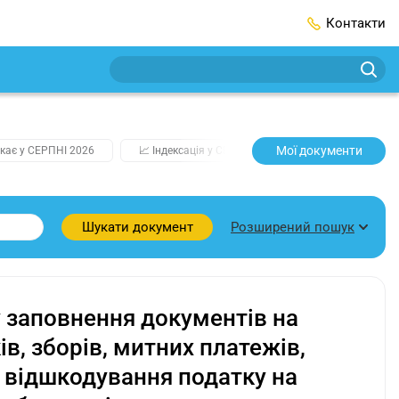
Контакти
Мої документи
кає у СЕРПНІ 2026
📈 Індексація у СЕРПНІ
2️⃣0️⃣2️⃣7️⃣ Усі клю
Розширений пошук
Шукати документ
у заповнення документів на
ів, зборів, митних платежів,
 відшкодування податку на