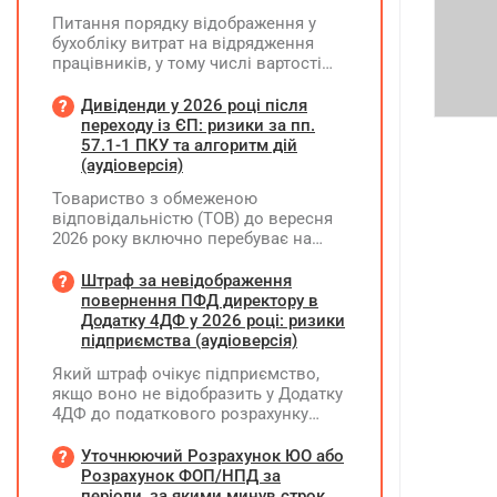
Питання порядку відображення у
бухобліку витрат на відрядження
працівників, у тому числі вартості
проживання в готелі, яке сплачено з
карткового рахунку працівника та
Дивіденди у 2026 році після
підтвердження таких операцій
переходу із ЄП: ризики за пп.
первинними документами, належать
57.1-1 ПКУ та алгоритм дій
до компетенції Мінфіну
(аудіоверсія)
Товариство з обмеженою
відповідальністю (ТОВ) до вересня
2026 року включно перебуває на
спрощеній системі оподаткування
(єдиний податок, 3 група, ставка 5%,
Штраф за невідображення
неплатник ПДВ). З 1 жовтня 2026
повернення ПФД директору в
року підприємство переходить на
Додатку 4ДФ у 2026 році: ризики
загальну систему оподаткування
підприємства (аудіоверсія)
(стає платником податку на
Який штраф очікує підприємство,
прибуток). За результатами
якщо воно не відобразить у Додатку
діяльності у періоді 2024–2025 років
4ДФ до податкового розрахунку
(під час перебування на спрощеній
повернення поворотної фінансової
системі) підприємство отримало
допомоги (ПФД) директору?
Уточнюючий Розрахунок ЮО або
чистий прибуток, сума
Розрахунок ФОП/НПД за
нерозподіленого прибутку в балансі
періоди, за якими минув строк