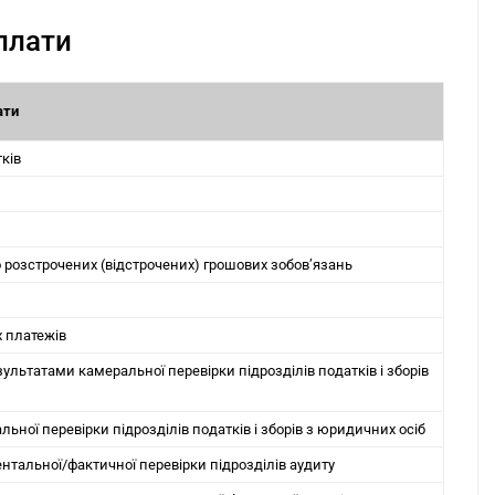
сплати
ати
ків
 розстрочених (відстрочених) грошових зобов’язань
х платежів
ультатами камеральної перевірки підрозділів податків і зборів
ної перевірки підрозділів податків і зборів з юридичних осіб
нтальної/фактичної перевірки підрозділів аудиту