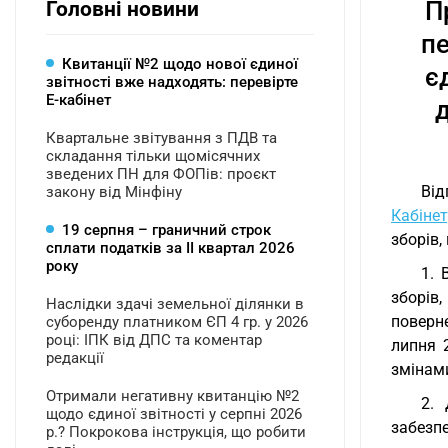
П
Головні новини
пе
Квитанції №2 щодо нової єдиної
є
звітності вже надходять: перевірте
Е-кабінет
д
Квартальне звітування з ПДВ та
складання тільки щомісячних
зведених ПН для ФОПів: проєкт
Від
закону від Мінфіну
Кабінет
19 серпня – граничний строк
зборів
сплати податків за ІI квартал 2026
року
1. 
зборів
Наслідки здачі земельної ділянки в
поверн
суборенду платником ЄП 4 гр. у 2026
році: ІПК від ДПС та коментар
липня 
редакції
змінами
Отримали негативну квитанцію №2
2. 
щодо єдиної звітності у серпні 2026
забезп
р.? Покрокова інструкція, що робити