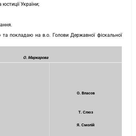
 юстиції України;
вання.
 та покладаю на в.о. Голови Державної фіскальної
О. Маркарова
О. Власов
Т. Слюз
Я. Смолій