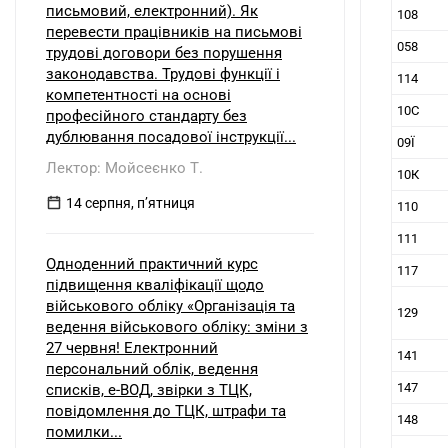
письмовий, електронний). Як
108
перевести працівників на письмові
058
трудові договори без порушення
законодавства. Трудові функції і
114
компетентності на основі
10С
професійного стандарту без
дублювання посадової інструкції...
09Ї
Лектор: Мойсеєнко Т.
10К
14 серпня, пʼятниця
110
111
Одноденний практичний курс
117
підвищення кваліфікації щодо
військового обліку «Організація та
129
ведення військового обліку: зміни з
27 червня! Електронний
141
персональний облік, ведення
147
списків, е-ВОД, звірки з ТЦК,
повідомлення до ТЦК, штрафи та
148
помилки...