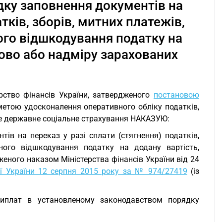
дку заповнення документів на
тків, зборів, митних платежів,
ого відшкодування податку на
ово або надміру зарахованих
рство фінансів України, затвердженого
постановою
 метою удосконалення оперативного обліку податків,
ве державне соціальне страхування НАКАЗУЮ:
ів на переказ у разі сплати (стягнення) податків,
тного відшкодування податку на додану вартість,
еного наказом Міністерства фінансів України від 24
ії України 12 серпня 2015 року за № 974/27419
(із
виплат в установленому законодавством порядку