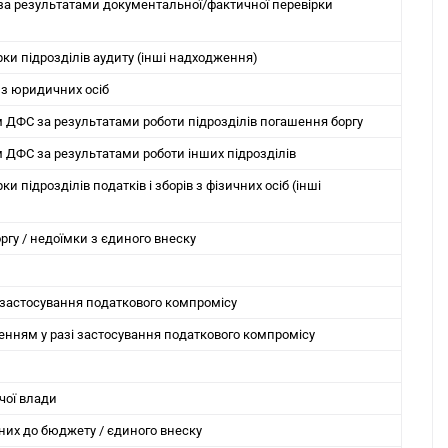
 за результатами документальної/фактичної перевірки
ки підрозділів аудиту (інші надходження)
 з юридичних осіб
 ДФС за результатами роботи підрозділів погашення боргу
 ДФС за результатами роботи інших підрозділів
 підрозділів податків і зборів з фізичних осіб (інші
гу / недоїмки з єдиного внеску
 застосування податкового компромісу
нням у разі застосування податкового компромісу
чої влади
аних до бюджету / єдиного внеску