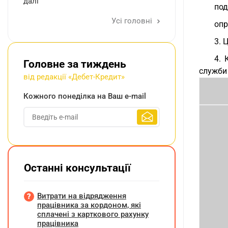
далі
под
Усі головні
опр
3. 
4. 
Головне за тиждень
служби 
від редакції «Дебет-Кредит»
Кожного понеділка на Ваш e-mail
Останні консультації
Витрати на відрядження
працівника за кордоном, які
сплачені з карткового рахунку
працівника